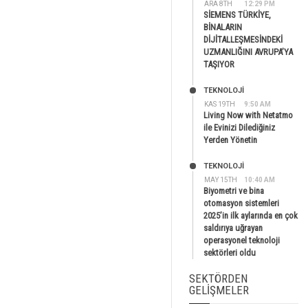
ARA 8TH
12:29 PM
SİEMENS TÜRKİYE,
BİNALARIN
DİJİTALLEŞMESİNDEKİ
UZMANLIĞINI AVRUPA’YA
TAŞIYOR
TEKNOLOJİ
KAS 19TH
9:50 AM
Living Now with Netatmo
ile Evinizi Dilediğiniz
Yerden Yönetin
TEKNOLOJİ
MAY 15TH
10:40 AM
Biyometri ve bina
otomasyon sistemleri
2025’in ilk aylarında en çok
saldırıya uğrayan
operasyonel teknoloji
sektörleri oldu
SEKTÖRDEN
GELIŞMELER