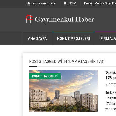
Mimari Tasarım Ofisi
İLETİŞİM
Keskin Medya Grup Por
ANA SAYFA
KONUT PROJELERİ
FIRMAL
POSTS TAGGED WITH "DAP ATAŞEHIR 173"
‘Sessi
KONUT HABERLERI
173 sa
ŞUBAT 5T
Emlak 
Gelişti
173, la
yer seç