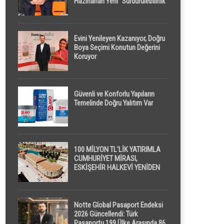
Hazırlanan Yeni “Sürdürülebilirlik”
Tanımı TDK Genel Türkçe
Sözlük’e Girdi
Evini Yenileyen Kazanıyor, Doğru
Boya Seçimi Konutun Değerini
Koruyor
Güvenli ve Konforlu Yapıların
Temelinde Doğru Yalıtım Var
100 MİLYON TL’LİK YATIRIMLA
CUMHURİYET MİRASI,
ESKİŞEHİR HALKEVİ YENİDEN
HAYAT BULUYOR
Notte Global Pasaport Endeksi
2026 Güncellendi: Türk
Pasaportu 199 Ülke Arasında 86.