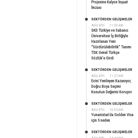
Projesine Kalyon İnşaat
İmzası
SEKTÖRDEN GELIŞMELER
AĞU 6TH
11:30 AM
SKD Türkiye ve Sabancı
Üniversitesi İş Birliğiyle
Hazırlanan Yeni
“Sürdürülebilirlik” Tanımı
TDK Genel Türkçe
Sözlük’e Girdi
SEKTÖRDEN GELIŞMELER
AĞU 6TH
11:27 AM
Evini Yenileyen Kazanıyor,
Doğru Boya Seçimi
Konutun Değerini Koruyor
SEKTÖRDEN GELIŞMELER
AĞU 4TH
10:52 AM
Yunanistan’da Golden Visa
için 5 neden
SEKTÖRDEN GELIŞMELER