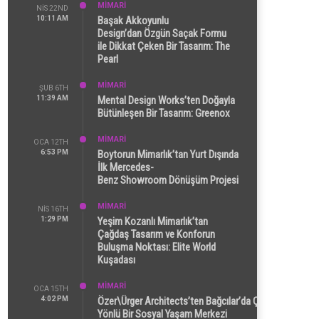
MİMARİ
NIS 22ND
10:11 AM
Başak Akkoyunlu
Design’dan Özgün Saçak Formu
ile Dikkat Çeken Bir Tasarım: The
Pearl
MİMARİ
ŞUB 6TH
11:39 AM
Mental Design Works’ten Doğayla
Bütünleşen Bir Tasarım: Greenox
MİMARİ
OCA 12TH
6:53 PM
Boytorun Mimarlık’tan Yurt Dışında
İlk Mercedes-
Benz Showroom Dönüşüm Projesi
MİMARİ
NIS 16TH
1:29 PM
Yeşim Kozanlı Mimarlık’tan
Çağdaş Tasarım ve Konforun
Buluşma Noktası: Elite World
Kuşadası
MİMARİ
OCA 15TH
4:02 PM
Özer\Ürger Architects’ten Bağcılar’da Çok
Yönlü Bir Sosyal Yaşam Merkezi