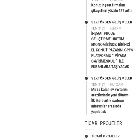
AĞU 3RD
12:42 PM
Konut inşaat firmaları
şikayetleri yüzde 127 arttı
SEKTÖRDEN GELIŞMELER
TEM 31ST
7:24 PM
İNŞAAT PROJE
GELİŞTİRME ÜRETİM
EKONOMİSİNDE; BİRİNCİ
EL KONUT PAZARINI GPPS
PLATFORMU ” PİYASA
GAYRİMENKUL ” İLE
EKRANLARA TAŞIYACAK
SEKTÖRDEN GELIŞMELER
TEM 31ST
10:12 AM
Miras kalan ev ve tarım
arazilerinde yeni dönem:
İlk ihale artık sadece
mirasçılar arasında
yapılacak
TICARI PROJELER
TİCARİ PROJELER