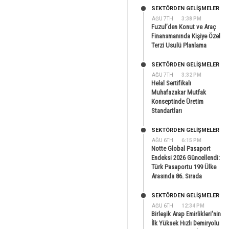
SEKTÖRDEN GELIŞMELER
AĞU 7TH
3:38 PM
Fuzul’den Konut ve Araç
Finansmanında Kişiye Özel
Terzi Usulü Planlama
SEKTÖRDEN GELIŞMELER
AĞU 7TH
3:32 PM
Helal Sertifikalı
Muhafazakar Mutfak
Konseptinde Üretim
Standartları
SEKTÖRDEN GELIŞMELER
AĞU 6TH
6:15 PM
Notte Global Pasaport
Endeksi 2026 Güncellendi:
Türk Pasaportu 199 Ülke
Arasında 86. Sırada
SEKTÖRDEN GELIŞMELER
AĞU 6TH
12:34 PM
Birleşik Arap Emirlikleri’nin
İlk Yüksek Hızlı Demiryolu