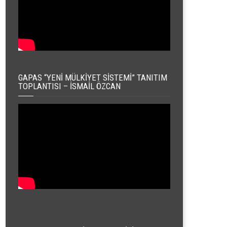
GAPAS “YENI MÜLKIYET SISTEMI” TANITIM
TOPLANTISI – İSMAIL ÖZCAN