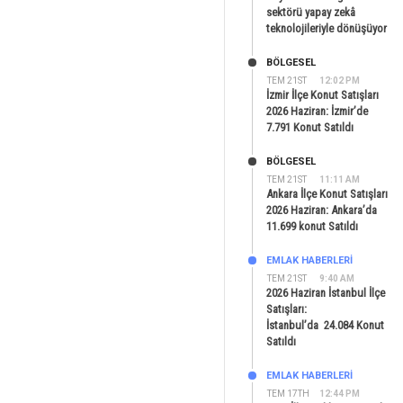
sektörü yapay zekâ
teknolojileriyle dönüşüyor
BÖLGESEL
TEM 21ST
12:02 PM
İzmir İlçe Konut Satışları
2026 Haziran: İzmir’de
7.791 Konut Satıldı
BÖLGESEL
TEM 21ST
11:11 AM
Ankara İlçe Konut Satışları
2026 Haziran: Ankara’da
11.699 konut Satıldı
EMLAK HABERLERI
TEM 21ST
9:40 AM
2026 Haziran İstanbul İlçe
Satışları:
İstanbul’da 24.084 Konut
Satıldı
EMLAK HABERLERI
TEM 17TH
12:44 PM