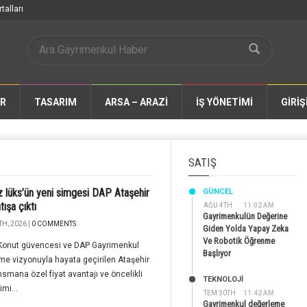
talları
AR
TASARIM
ARSA – ARAZİ
İŞ YÖNETİMİ
GİRİŞ
SATIŞ
z lüks’ün yeni simgesi DAP Ataşehir
GÜNCEL
tışa çıktı
AĞU 4TH
11:02 AM
Gayrimenkulün Değerine
H, 2026 |
0 COMMENTS
Giden Yolda Yapay Zeka
Ve Robotik Öğrenme
Konut güvencesi ve DAP Gayrimenkul
Başlıyor
rme vizyonuyla hayata geçirilen Ataşehir
nsmana özel fiyat avantajı ve öncelikli
TEKNOLOJİ
imi...
TEM 30TH
11:42 AM
Gayrimenkul değerleme