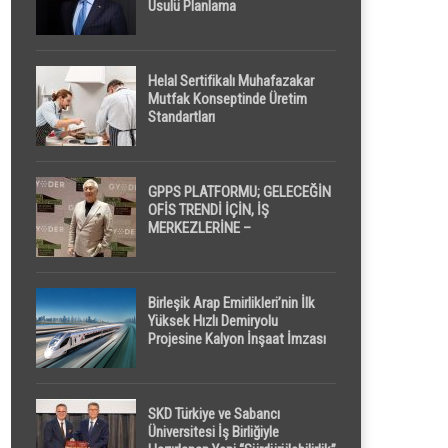
Usulü Planlama
Helal Sertifikalı Muhafazakar
Mutfak Konseptinde Üretim
Standartları
GPPS PLATFORMU; GELECEĞİN
OFİS TRENDİ İÇİN, İŞ
MERKEZLERİNE –
GELİŞTİRİCİLERE ” POD /
KAPSÜL ” UYKU KABİNİ
ÖNERİYOR
Birleşik Arap Emirlikleri’nin İlk
Yüksek Hızlı Demiryolu
Projesine Kalyon İnşaat İmzası
SKD Türkiye ve Sabancı
Üniversitesi İş Birliğiyle