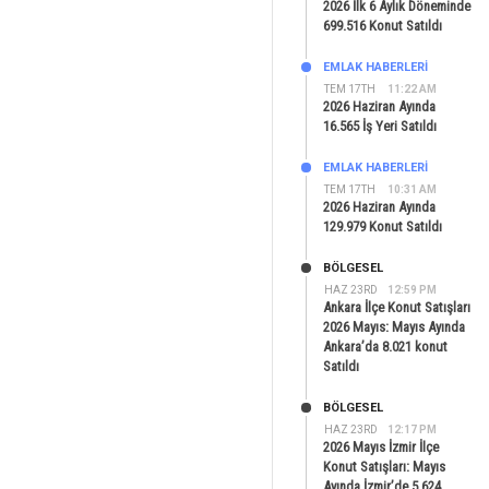
2026 İlk 6 Aylık Döneminde
699.516 Konut Satıldı
EMLAK HABERLERI
TEM 17TH
11:22 AM
2026 Haziran Ayında
16.565 İş Yeri Satıldı
EMLAK HABERLERI
TEM 17TH
10:31 AM
2026 Haziran Ayında
129.979 Konut Satıldı
BÖLGESEL
HAZ 23RD
12:59 PM
Ankara İlçe Konut Satışları
2026 Mayıs: Mayıs Ayında
Ankara’da 8.021 konut
Satıldı
BÖLGESEL
HAZ 23RD
12:17 PM
2026 Mayıs İzmir İlçe
Konut Satışları: Mayıs
Ayında İzmir’de 5.624