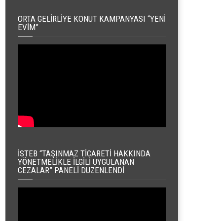
ORTA GELIRLIYE KONUT KAMPANYASI “YENI
EVIM”
İSTEB “TAŞINMAZ TICARETI HAKKINDA
YÖNETMELIKLE İLGILI UYGULANAN
CEZALAR” PANELI DÜZENLENDI