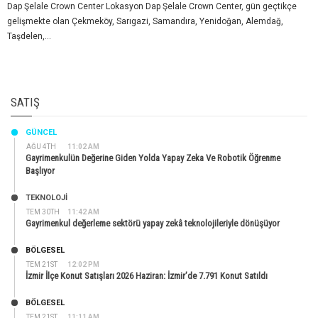
Dap Şelale Crown Center Lokasyon Dap Şelale Crown Center, gün geçtikçe
gelişmekte olan Çekmeköy, Sarıgazi, Samandıra, Yenidoğan, Alemdağ,
Taşdelen,...
SATIŞ
GÜNCEL
AĞU 4TH
11:02 AM
Gayrimenkulün Değerine Giden Yolda Yapay Zeka Ve Robotik Öğrenme
Başlıyor
TEKNOLOJİ
TEM 30TH
11:42 AM
Gayrimenkul değerleme sektörü yapay zekâ teknolojileriyle dönüşüyor
BÖLGESEL
TEM 21ST
12:02 PM
İzmir İlçe Konut Satışları 2026 Haziran: İzmir’de 7.791 Konut Satıldı
BÖLGESEL
TEM 21ST
11:11 AM