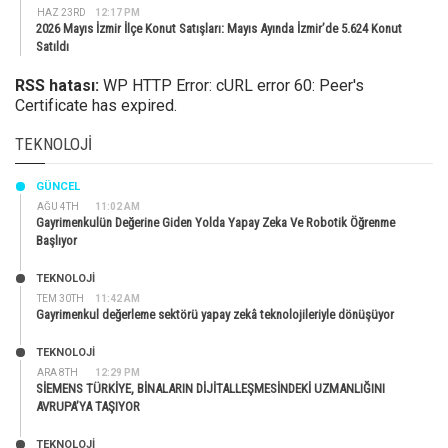
HAZ 23RD
12:17 PM
2026 Mayıs İzmir İlçe Konut Satışları: Mayıs Ayında İzmir’de 5.624 Konut
Satıldı
RSS hatası:
WP HTTP Error: cURL error 60: Peer's
Certificate has expired.
TEKNOLOJI
GÜNCEL
AĞU 4TH
11:02 AM
Gayrimenkulün Değerine Giden Yolda Yapay Zeka Ve Robotik Öğrenme
Başlıyor
TEKNOLOJİ
TEM 30TH
11:42 AM
Gayrimenkul değerleme sektörü yapay zekâ teknolojileriyle dönüşüyor
TEKNOLOJİ
ARA 8TH
12:29 PM
SİEMENS TÜRKİYE, BİNALARIN DİJİTALLEŞMESİNDEKİ UZMANLIĞINI
AVRUPA’YA TAŞIYOR
TEKNOLOJİ