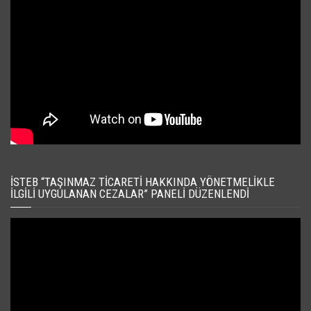
İSTEB “TAŞINMAZ TICARETI HAKKINDA YÖNETMELIKLE
İLGILI UYGULANAN CEZALAR” PANELI DÜZENLENDI