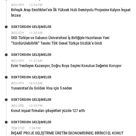
AĞU 6TH
12:34 PM
Birleşik Arap Emirlikleri’nin İlk Yüksek Hızlı Demiryolu Projesine Kalyon İnşaat
İmzası
SEKTÖRDEN GELIŞMELER
AĞU 6TH
11:30 AM
SKD Türkiye ve Sabancı Üniversitesi İş Birliğiyle Hazırlanan Yeni
“Sürdürülebilirlik” Tanımı TDK Genel Türkçe Sözlük’e Girdi
SEKTÖRDEN GELIŞMELER
AĞU 6TH
11:27 AM
Evini Yenileyen Kazanıyor, Doğru Boya Seçimi Konutun Değerini Koruyor
SEKTÖRDEN GELIŞMELER
AĞU 4TH
10:52 AM
Yunanistan’da Golden Visa için 5 neden
SEKTÖRDEN GELIŞMELER
AĞU 3RD
12:42 PM
Konut inşaat firmaları şikayetleri yüzde 127 arttı
SEKTÖRDEN GELIŞMELER
TEM 31ST
7:24 PM
İNŞAAT PROJE GELİŞTİRME ÜRETİM EKONOMİSİNDE; BİRİNCİ EL KONUT