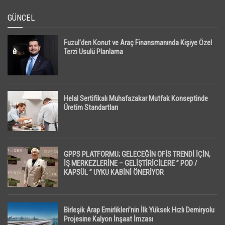
GÜNCEL
Fuzul’den Konut ve Araç Finansmanında Kişiye Özel
Terzi Usulü Planlama
Helal Sertifikalı Muhafazakar Mutfak Konseptinde
Üretim Standartları
GPPS PLATFORMU; GELECEĞİN OFİS TRENDİ İÇİN,
İŞ MERKEZLERİNE – GELİŞTİRİCİLERE ” POD /
KAPSÜL ” UYKU KABİNİ ÖNERİYOR
Birleşik Arap Emirlikleri’nin İlk Yüksek Hızlı Demiryolu
Projesine Kalyon İnşaat İmzası