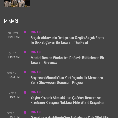
MIMARI
MİMARİ
NIS 22ND
10:11 AM
Başak Akkoyunlu Design’dan Özgün Saçak Formu
ile Dikkat Çeken Bir Tasarım: The Pearl
MİMARİ
ŞUB 6TH
11:39 AM
Mental Design Works’ten Doğayla Bütünleşen Bir
Tasarım: Greenox
MİMARİ
OCA 12TH
6:53 PM
Boytorun Mimarlık’tan Yurt Dışında İlk Mercedes-
Benz Showroom Dönüşüm Projesi
MİMARİ
NIS 16TH
1:29 PM
Yeşim Kozanlı Mimarlık’tan Çağdaş Tasarım ve
Konforun Buluşma Noktası: Elite World Kuşadası
MİMARİ
OCA 15TH
4:02 PM
Özer\Ürger Architects’ten Bağcılar’da Çok Yönlü Bir