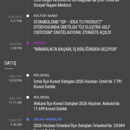
Sosyal Yaşam Merkezi
KÜLTÜR-SANAT
OCA 14TH
3:37 PM
İSTANBULSMD “I2P – IDEA TO PRODUCT”
STÜDYOSUNDA ÜRETİLEN “ÖZ ELEŞTİRİ-SELF
CRITICISM” ENSTELASYONU ZİYARETE AÇILDI
MİMARİ
OCA 9TH
1:38 PM
“MİMARLIKTA BAŞARI, İŞ BİRLİĞİNDEN GEÇİYOR”
SATIŞ
BÖLGESEL
TEM 21ST
12:02 PM
İzmir İlçe Konut Satışları 2026 Haziran: İzmir’de 7.791
Konut Satıldı
BÖLGESEL
TEM 21ST
11:11 AM
Ankara İlçe Konut Satışları 2026 Haziran: Ankara’da
11.699 konut Satıldı
EMLAK HABERLERI
TEM 21ST
9:40 AM
2026 Haziran İstanbul İlçe Satışları: İstanbul’da 24.084