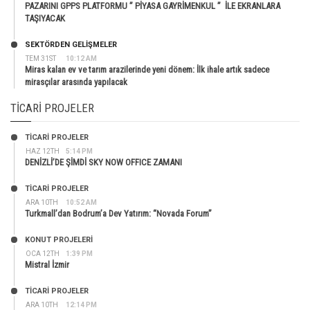
PAZARINI GPPS PLATFORMU ” PİYASA GAYRİMENKUL ” İLE EKRANLARA
TAŞIYACAK
SEKTÖRDEN GELIŞMELER
TEM 31ST
10:12 AM
Miras kalan ev ve tarım arazilerinde yeni dönem: İlk ihale artık sadece
mirasçılar arasında yapılacak
TICARI PROJELER
TİCARİ PROJELER
HAZ 12TH
5:14 PM
DENİZLİ’DE ŞİMDİ SKY NOW OFFICE ZAMANI
TİCARİ PROJELER
ARA 10TH
10:52 AM
Turkmall’dan Bodrum’a Dev Yatırım: “Novada Forum”
KONUT PROJELERI
OCA 12TH
1:39 PM
Mistral İzmir
TİCARİ PROJELER
ARA 10TH
12:14 PM