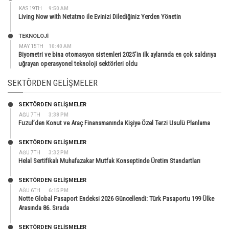
KAS 19TH
9:50 AM
Living Now with Netatmo ile Evinizi Dilediğiniz Yerden Yönetin
TEKNOLOJİ
MAY 15TH
10:40 AM
Biyometri ve bina otomasyon sistemleri 2025’in ilk aylarında en çok saldırıya
uğrayan operasyonel teknoloji sektörleri oldu
SEKTÖRDEN GELIŞMELER
SEKTÖRDEN GELIŞMELER
AĞU 7TH
3:38 PM
Fuzul’den Konut ve Araç Finansmanında Kişiye Özel Terzi Usulü Planlama
SEKTÖRDEN GELIŞMELER
AĞU 7TH
3:32 PM
Helal Sertifikalı Muhafazakar Mutfak Konseptinde Üretim Standartları
SEKTÖRDEN GELIŞMELER
AĞU 6TH
6:15 PM
Notte Global Pasaport Endeksi 2026 Güncellendi: Türk Pasaportu 199 Ülke
Arasında 86. Sırada
SEKTÖRDEN GELIŞMELER