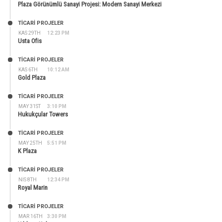
Plaza Görünümlü Sanayi Projesi: Modern Sanayi Merkezi
TİCARİ PROJELER
KAS 29TH
12:23 PM
Usta Ofis
TİCARİ PROJELER
KAS 6TH
10:12 AM
Gold Plaza
TİCARİ PROJELER
MAY 31ST
3:10 PM
Hukukçular Towers
TİCARİ PROJELER
MAY 25TH
5:51 PM
K Plaza
TİCARİ PROJELER
NIS 8TH
12:34 PM
Royal Marin
TİCARİ PROJELER
MAR 16TH
3:30 PM