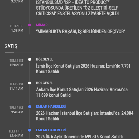
3:37 PM
İSTANBULSMD “I2P – IDEA TO PRODUCT”
STÜDYOSUNDA ÜRETİLEN “ÖZ ELEŞTİRİ-SELF
CRITICISM” ENSTELASYONU ZİYARETE AÇILDI
MİMARİ
OCA 9TH
1:38 PM
“MİMARLIKTA BAŞARI, İŞ BİRLİĞİNDEN GEÇİYOR”
SATIŞ
BÖLGESEL
TEM 21ST
12:02 PM
İzmir İlçe Konut Satışları 2026 Haziran: İzmir’de 7.791
Konut Satıldı
BÖLGESEL
TEM 21ST
11:11 AM
Ankara İlçe Konut Satışları 2026 Haziran: Ankara’da
11.699 konut Satıldı
EMLAK HABERLERI
TEM 21ST
9:40 AM
2026 Haziran İstanbul İlçe Satışları: İstanbul’da 24.084
Konut Satıldı
EMLAK HABERLERI
TEM 17TH
12:44 PM
2026 İlk 6 Aylık Döneminde 699.516 Konut Satıldı