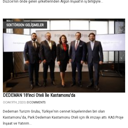
Düzce’nin önde gelen şirketlerinden Algün İnşaat’ın iş birliğiyle...
SEKTÖRDEN GELIŞMELER
DEDEMAN 18'inci Oteli İle Kastamonu'da
OCAK 9TH, 2020 |
0 COMMENTS
Dedeman Turizm Grubu, Türkiye'nin cennet köşelerinden biri olan
Kastamonu'da, Park Dedeman Kastamonu Oteli için ilk imzayı attı. KAS Proje
İnşaat ve Yatırım...