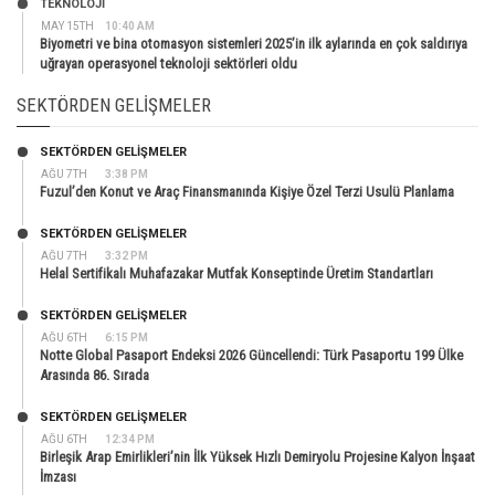
TEKNOLOJİ
MAY 15TH
10:40 AM
Biyometri ve bina otomasyon sistemleri 2025’in ilk aylarında en çok saldırıya
uğrayan operasyonel teknoloji sektörleri oldu
SEKTÖRDEN GELIŞMELER
SEKTÖRDEN GELIŞMELER
AĞU 7TH
3:38 PM
Fuzul’den Konut ve Araç Finansmanında Kişiye Özel Terzi Usulü Planlama
SEKTÖRDEN GELIŞMELER
AĞU 7TH
3:32 PM
Helal Sertifikalı Muhafazakar Mutfak Konseptinde Üretim Standartları
SEKTÖRDEN GELIŞMELER
AĞU 6TH
6:15 PM
Notte Global Pasaport Endeksi 2026 Güncellendi: Türk Pasaportu 199 Ülke
Arasında 86. Sırada
SEKTÖRDEN GELIŞMELER
AĞU 6TH
12:34 PM
Birleşik Arap Emirlikleri’nin İlk Yüksek Hızlı Demiryolu Projesine Kalyon İnşaat
İmzası