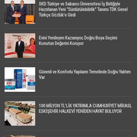
SKD Türkiye ve Sabancı Üniversitesi İş Birliğiyle
Hazırlanan Yeni “Sürdürülebilirlik” Tanımı TDK Genel
Türkçe Sözlük’e Girdi
Evini Yenileyen Kazanıyor, Doğru Boya Seçimi
Konutun Değerini Koruyor
Güvenli ve Konforlu Yapıların Temelinde Doğru Yalıtım
Var
100 MİLYON TL’LİK YATIRIMLA CUMHURİYET MİRASI,
ESKİŞEHİR HALKEVİ YENİDEN HAYAT BULUYOR