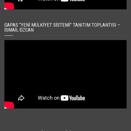
GAPAS “YENI MÜLKIYET SISTEMI” TANITIM TOPLANTISI –
İSMAIL ÖZCAN