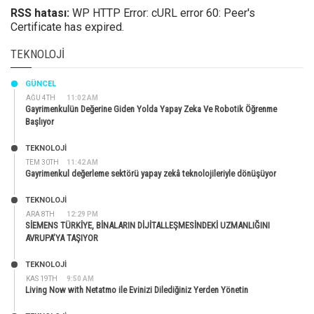
RSS hatası:
WP HTTP Error: cURL error 60: Peer's
Certificate has expired.
TEKNOLOJI
GÜNCEL
AĞU 4TH
11:02 AM
Gayrimenkulün Değerine Giden Yolda Yapay Zeka Ve Robotik Öğrenme
Başlıyor
TEKNOLOJİ
TEM 30TH
11:42 AM
Gayrimenkul değerleme sektörü yapay zekâ teknolojileriyle dönüşüyor
TEKNOLOJİ
ARA 8TH
12:29 PM
SİEMENS TÜRKİYE, BİNALARIN DİJİTALLEŞMESİNDEKİ UZMANLIĞINI
AVRUPA’YA TAŞIYOR
TEKNOLOJİ
KAS 19TH
9:50 AM
Living Now with Netatmo ile Evinizi Dilediğiniz Yerden Yönetin