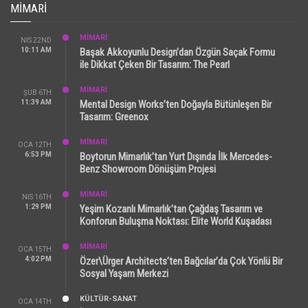
MIMARI
MİMARİ
NIS 22ND
10:11 AM
Başak Akkoyunlu Design’dan Özgün Saçak Formu
ile Dikkat Çeken Bir Tasarım: The Pearl
MİMARİ
ŞUB 6TH
11:39 AM
Mental Design Works’ten Doğayla Bütünleşen Bir
Tasarım: Greenox
MİMARİ
OCA 12TH
6:53 PM
Boytorun Mimarlık’tan Yurt Dışında İlk Mercedes-
Benz Showroom Dönüşüm Projesi
MİMARİ
NIS 16TH
1:29 PM
Yeşim Kozanlı Mimarlık’tan Çağdaş Tasarım ve
Konforun Buluşma Noktası: Elite World Kuşadası
MİMARİ
OCA 15TH
4:02 PM
Özer\Ürger Architects’ten Bağcılar’da Çok Yönlü Bir
Sosyal Yaşam Merkezi
KÜLTÜR-SANAT
OCA 14TH