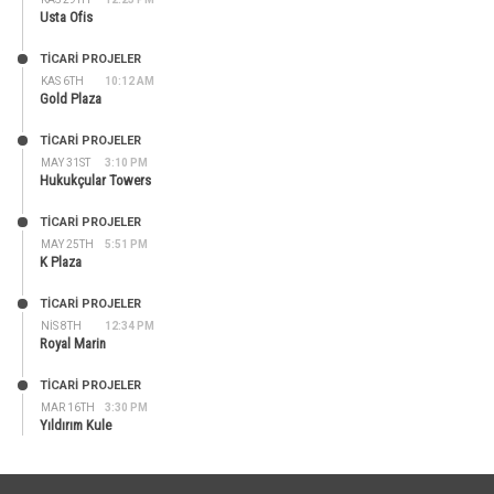
Usta Ofis
TİCARİ PROJELER
KAS 6TH
10:12 AM
Gold Plaza
TİCARİ PROJELER
MAY 31ST
3:10 PM
Hukukçular Towers
TİCARİ PROJELER
MAY 25TH
5:51 PM
K Plaza
TİCARİ PROJELER
NIS 8TH
12:34 PM
Royal Marin
TİCARİ PROJELER
MAR 16TH
3:30 PM
Yıldırım Kule