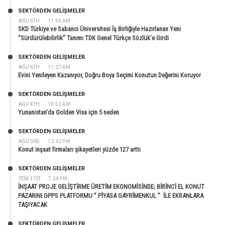
SEKTÖRDEN GELIŞMELER
AĞU 6TH
11:30 AM
SKD Türkiye ve Sabancı Üniversitesi İş Birliğiyle Hazırlanan Yeni
“Sürdürülebilirlik” Tanımı TDK Genel Türkçe Sözlük’e Girdi
SEKTÖRDEN GELIŞMELER
AĞU 6TH
11:27 AM
Evini Yenileyen Kazanıyor, Doğru Boya Seçimi Konutun Değerini Koruyor
SEKTÖRDEN GELIŞMELER
AĞU 4TH
10:52 AM
Yunanistan’da Golden Visa için 5 neden
SEKTÖRDEN GELIŞMELER
AĞU 3RD
12:42 PM
Konut inşaat firmaları şikayetleri yüzde 127 arttı
SEKTÖRDEN GELIŞMELER
TEM 31ST
7:24 PM
İNŞAAT PROJE GELİŞTİRME ÜRETİM EKONOMİSİNDE; BİRİNCİ EL KONUT
PAZARINI GPPS PLATFORMU ” PİYASA GAYRİMENKUL ” İLE EKRANLARA
TAŞIYACAK
SEKTÖRDEN GELIŞMELER