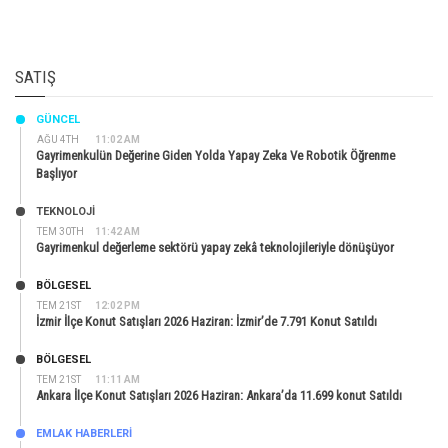
SATIŞ
GÜNCEL
AĞU 4TH
11:02 AM
Gayrimenkulün Değerine Giden Yolda Yapay Zeka Ve Robotik Öğrenme
Başlıyor
TEKNOLOJİ
TEM 30TH
11:42 AM
Gayrimenkul değerleme sektörü yapay zekâ teknolojileriyle dönüşüyor
BÖLGESEL
TEM 21ST
12:02 PM
İzmir İlçe Konut Satışları 2026 Haziran: İzmir’de 7.791 Konut Satıldı
BÖLGESEL
TEM 21ST
11:11 AM
Ankara İlçe Konut Satışları 2026 Haziran: Ankara’da 11.699 konut Satıldı
EMLAK HABERLERI