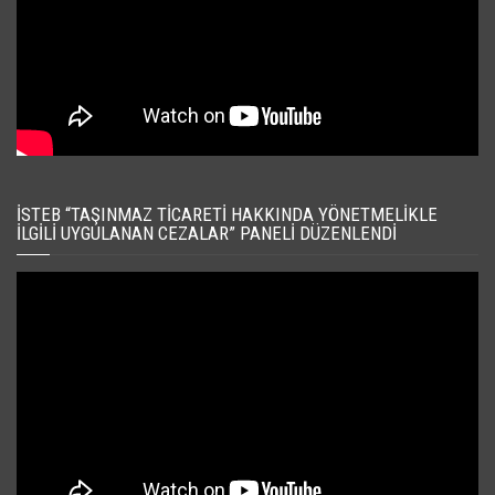
İSTEB “TAŞINMAZ TICARETI HAKKINDA YÖNETMELIKLE
İLGILI UYGULANAN CEZALAR” PANELI DÜZENLENDI