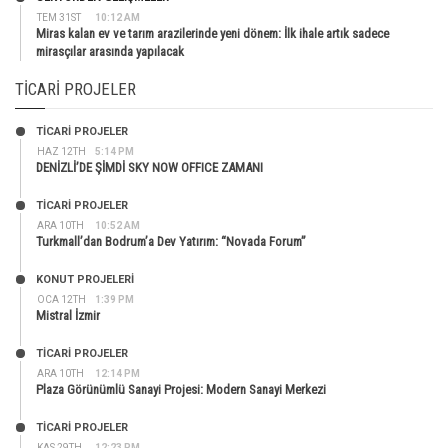
TEM 31ST
10:12 AM
Miras kalan ev ve tarım arazilerinde yeni dönem: İlk ihale artık sadece
mirasçılar arasında yapılacak
TICARI PROJELER
TİCARİ PROJELER
HAZ 12TH
5:14 PM
DENİZLİ’DE ŞİMDİ SKY NOW OFFICE ZAMANI
TİCARİ PROJELER
ARA 10TH
10:52 AM
Turkmall’dan Bodrum’a Dev Yatırım: “Novada Forum”
KONUT PROJELERI
OCA 12TH
1:39 PM
Mistral İzmir
TİCARİ PROJELER
ARA 10TH
12:14 PM
Plaza Görünümlü Sanayi Projesi: Modern Sanayi Merkezi
TİCARİ PROJELER
KAS 29TH
12:23 PM