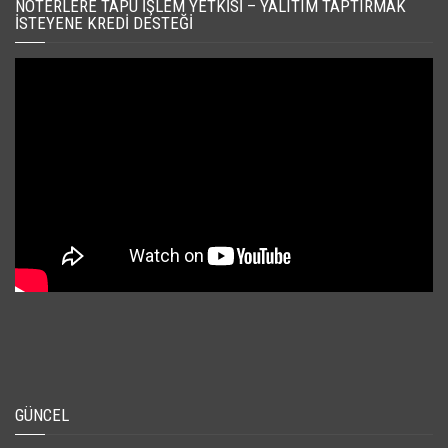
NOTERLERE TAPU İŞLEM YETKISI – YALITIM TAPTIRMAK
İSTEYENE KREDI DESTEĞI
GÜNCEL