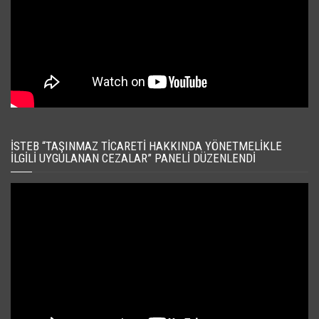
İSTEB “TAŞINMAZ TICARETI HAKKINDA YÖNETMELIKLE
İLGILI UYGULANAN CEZALAR” PANELI DÜZENLENDI