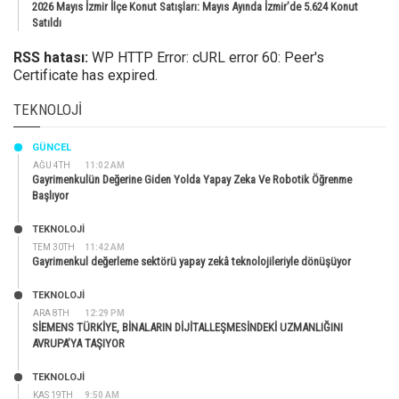
2026 Mayıs İzmir İlçe Konut Satışları: Mayıs Ayında İzmir’de 5.624 Konut
Satıldı
RSS hatası:
WP HTTP Error: cURL error 60: Peer's
Certificate has expired.
TEKNOLOJI
GÜNCEL
AĞU 4TH
11:02 AM
Gayrimenkulün Değerine Giden Yolda Yapay Zeka Ve Robotik Öğrenme
Başlıyor
TEKNOLOJİ
TEM 30TH
11:42 AM
Gayrimenkul değerleme sektörü yapay zekâ teknolojileriyle dönüşüyor
TEKNOLOJİ
ARA 8TH
12:29 PM
SİEMENS TÜRKİYE, BİNALARIN DİJİTALLEŞMESİNDEKİ UZMANLIĞINI
AVRUPA’YA TAŞIYOR
TEKNOLOJİ
KAS 19TH
9:50 AM