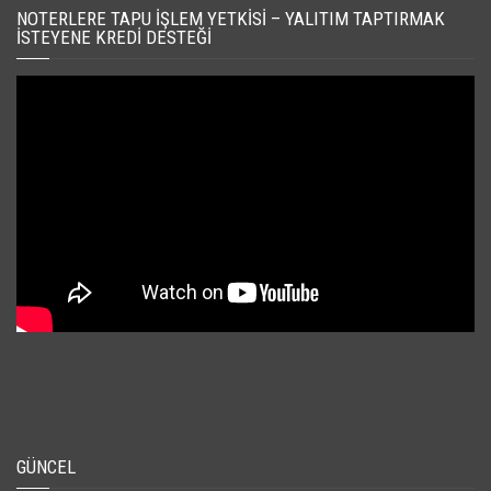
NOTERLERE TAPU İŞLEM YETKISI – YALITIM TAPTIRMAK
İSTEYENE KREDI DESTEĞI
GÜNCEL