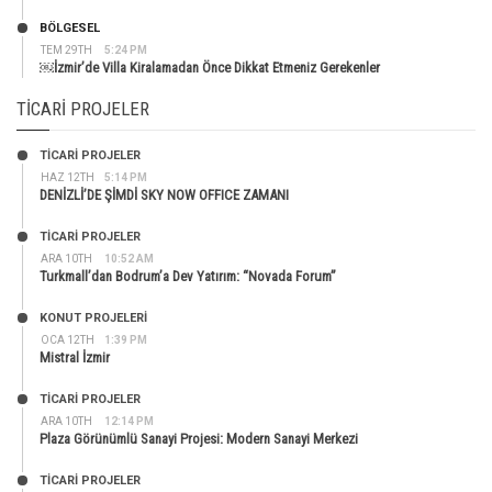
BÖLGESEL
TEM 29TH
5:24 PM
￼İzmir’de Villa Kiralamadan Önce Dikkat Etmeniz Gerekenler
TICARI PROJELER
TİCARİ PROJELER
HAZ 12TH
5:14 PM
DENİZLİ’DE ŞİMDİ SKY NOW OFFICE ZAMANI
TİCARİ PROJELER
ARA 10TH
10:52 AM
Turkmall’dan Bodrum’a Dev Yatırım: “Novada Forum”
KONUT PROJELERI
OCA 12TH
1:39 PM
Mistral İzmir
TİCARİ PROJELER
ARA 10TH
12:14 PM
Plaza Görünümlü Sanayi Projesi: Modern Sanayi Merkezi
TİCARİ PROJELER