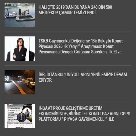
HALİÇ’TE 2019’DAN BU YANA 240 BİN 500
METREKÜP ÇAMUR TEMİZLENDİ
TSKB Gayrimenkul Değerleme “Bir Bakışta Konut
Piyasası 2026 İlk Yarıyıl” Araştırması: Konut
Piyasasında Dengeli Görünüm Sürerken, İlk El ve
İpotekli Satışlarda Sınırlı Toparlanma Dikkat Çekti
İBB, İSTANBUL’UN YOLLARINI YENİLEMEYE DEVAM
EDİYOR
İNŞAAT PROJE GELİŞTİRME ÜRETİM
EKONOMİSİNDE; BİRİNCİ EL KONUT PAZARINI GPPS
PLATFORMU ” PİYASA GAYRİMENKUL ” İLE
EKRANLARA TAŞIYACAK