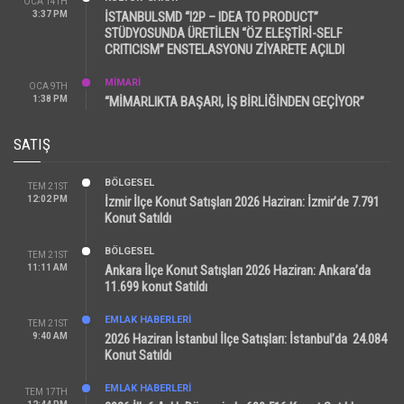
OCA 14TH
3:37 PM
İSTANBULSMD “I2P – IDEA TO PRODUCT”
STÜDYOSUNDA ÜRETİLEN “ÖZ ELEŞTİRİ-SELF
CRITICISM” ENSTELASYONU ZİYARETE AÇILDI
MİMARİ
OCA 9TH
1:38 PM
“MİMARLIKTA BAŞARI, İŞ BİRLİĞİNDEN GEÇİYOR”
SATIŞ
BÖLGESEL
TEM 21ST
12:02 PM
İzmir İlçe Konut Satışları 2026 Haziran: İzmir’de 7.791
Konut Satıldı
BÖLGESEL
TEM 21ST
11:11 AM
Ankara İlçe Konut Satışları 2026 Haziran: Ankara’da
11.699 konut Satıldı
EMLAK HABERLERI
TEM 21ST
9:40 AM
2026 Haziran İstanbul İlçe Satışları: İstanbul’da 24.084
Konut Satıldı
EMLAK HABERLERI
TEM 17TH