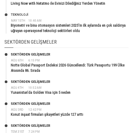
Living Now with Netatmo ile Evinizi Dilediğiniz Yerden Yönetin
TEKNOLOJİ
MAY 15TH
10:40 AM
Biyometri ve bina otomasyon sistemleri 2025’in ilk aylarında en çok saldırıya
uğrayan operasyonel teknoloji sektörleri oldu
SEKTÖRDEN GELIŞMELER
SEKTÖRDEN GELIŞMELER
AĞU 6TH
6:15 PM
Notte Global Pasaport Endeksi 2026 Güncellendi: Türk Pasaportu 199 Ülke
Arasında 86. Sırada
SEKTÖRDEN GELIŞMELER
AĞU 4TH
10:52 AM
Yunanistan’da Golden Visa için 5 neden
SEKTÖRDEN GELIŞMELER
AĞU 3RD
12:42 PM
Konut inşaat firmaları şikayetleri yüzde 127 arttı
SEKTÖRDEN GELIŞMELER
TEM 31ST
7:24 PM