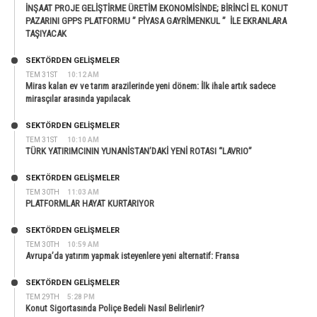
İNŞAAT PROJE GELİŞTİRME ÜRETİM EKONOMİSİNDE; BİRİNCİ EL KONUT
PAZARINI GPPS PLATFORMU ” PİYASA GAYRİMENKUL ” İLE EKRANLARA
TAŞIYACAK
SEKTÖRDEN GELIŞMELER
TEM 31ST
10:12 AM
Miras kalan ev ve tarım arazilerinde yeni dönem: İlk ihale artık sadece
mirasçılar arasında yapılacak
SEKTÖRDEN GELIŞMELER
TEM 31ST
10:10 AM
TÜRK YATIRIMCININ YUNANİSTAN’DAKİ YENİ ROTASI “LAVRIO”
SEKTÖRDEN GELIŞMELER
TEM 30TH
11:03 AM
PLATFORMLAR HAYAT KURTARIYOR
SEKTÖRDEN GELIŞMELER
TEM 30TH
10:59 AM
Avrupa’da yatırım yapmak isteyenlere yeni alternatif: Fransa
SEKTÖRDEN GELIŞMELER
TEM 29TH
5:28 PM
Konut Sigortasında Poliçe Bedeli Nasıl Belirlenir?