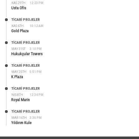
KAS 29TH
12:23 PM
Usta Ofis
TİCARİ PROJELER
KAS 6TH
10:12 AM
Gold Plaza
TİCARİ PROJELER
MAY 31ST
3:10 PM
Hukukçular Towers
TİCARİ PROJELER
MAY 25TH
5:51 PM
K Plaza
TİCARİ PROJELER
NIS 8TH
12:34 PM
Royal Marin
TİCARİ PROJELER
MAR 16TH
3:30 PM
Yıldırım Kule