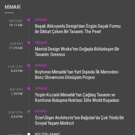
MIMARI
MİMARİ
NIS 22ND
10:11 AM
Başak Akkoyunlu Design’dan Özgün Saçak Formu
ile Dikkat Çeken Bir Tasarım: The Pearl
MİMARİ
ŞUB 6TH
11:39 AM
Mental Design Works’ten Doğayla Bütünleşen Bir
Tasarım: Greenox
MİMARİ
OCA 12TH
6:53 PM
Boytorun Mimarlık’tan Yurt Dışında İlk Mercedes-
Benz Showroom Dönüşüm Projesi
MİMARİ
NIS 16TH
1:29 PM
Yeşim Kozanlı Mimarlık’tan Çağdaş Tasarım ve
Konforun Buluşma Noktası: Elite World Kuşadası
MİMARİ
OCA 15TH
4:02 PM
Özer\Ürger Architects’ten Bağcılar’da Çok Yönlü Bir
Sosyal Yaşam Merkezi
KÜLTÜR-SANAT