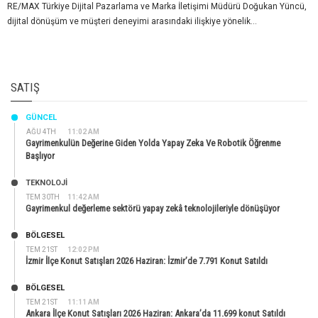
RE/MAX Türkiye Dijital Pazarlama ve Marka İletişimi Müdürü Doğukan Yüncü,
dijital dönüşüm ve müşteri deneyimi arasındaki ilişkiye yönelik...
SATIŞ
GÜNCEL
AĞU 4TH
11:02 AM
Gayrimenkulün Değerine Giden Yolda Yapay Zeka Ve Robotik Öğrenme
Başlıyor
TEKNOLOJİ
TEM 30TH
11:42 AM
Gayrimenkul değerleme sektörü yapay zekâ teknolojileriyle dönüşüyor
BÖLGESEL
TEM 21ST
12:02 PM
İzmir İlçe Konut Satışları 2026 Haziran: İzmir’de 7.791 Konut Satıldı
BÖLGESEL
TEM 21ST
11:11 AM
Ankara İlçe Konut Satışları 2026 Haziran: Ankara’da 11.699 konut Satıldı