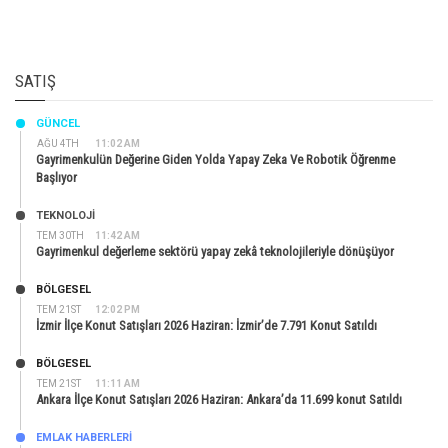
SATIŞ
GÜNCEL
AĞU 4TH
11:02 AM
Gayrimenkulün Değerine Giden Yolda Yapay Zeka Ve Robotik Öğrenme
Başlıyor
TEKNOLOJİ
TEM 30TH
11:42 AM
Gayrimenkul değerleme sektörü yapay zekâ teknolojileriyle dönüşüyor
BÖLGESEL
TEM 21ST
12:02 PM
İzmir İlçe Konut Satışları 2026 Haziran: İzmir’de 7.791 Konut Satıldı
BÖLGESEL
TEM 21ST
11:11 AM
Ankara İlçe Konut Satışları 2026 Haziran: Ankara’da 11.699 konut Satıldı
EMLAK HABERLERI