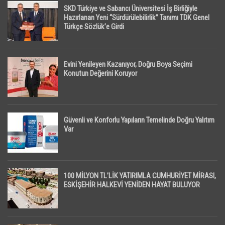
SKD Türkiye ve Sabancı Üniversitesi İş Birliğiyle
Hazırlanan Yeni “Sürdürülebilirlik” Tanımı TDK Genel
Türkçe Sözlük’e Girdi
Evini Yenileyen Kazanıyor, Doğru Boya Seçimi
Konutun Değerini Koruyor
Güvenli ve Konforlu Yapıların Temelinde Doğru Yalıtım
Var
100 MİLYON TL’LİK YATIRIMLA CUMHURİYET MİRASI,
ESKİŞEHİR HALKEVİ YENİDEN HAYAT BULUYOR