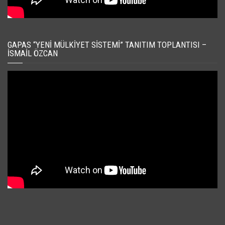
GAPAS “YENI MÜLKIYET SISTEMI” TANITIM TOPLANTISI –
İSMAIL ÖZCAN