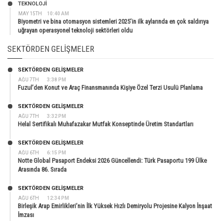
TEKNOLOJİ
MAY 15TH
10:40 AM
Biyometri ve bina otomasyon sistemleri 2025’in ilk aylarında en çok saldırıya
uğrayan operasyonel teknoloji sektörleri oldu
SEKTÖRDEN GELIŞMELER
SEKTÖRDEN GELIŞMELER
AĞU 7TH
3:38 PM
Fuzul’den Konut ve Araç Finansmanında Kişiye Özel Terzi Usulü Planlama
SEKTÖRDEN GELIŞMELER
AĞU 7TH
3:32 PM
Helal Sertifikalı Muhafazakar Mutfak Konseptinde Üretim Standartları
SEKTÖRDEN GELIŞMELER
AĞU 6TH
6:15 PM
Notte Global Pasaport Endeksi 2026 Güncellendi: Türk Pasaportu 199 Ülke
Arasında 86. Sırada
SEKTÖRDEN GELIŞMELER
AĞU 6TH
12:34 PM
Birleşik Arap Emirlikleri’nin İlk Yüksek Hızlı Demiryolu Projesine Kalyon İnşaat
İmzası