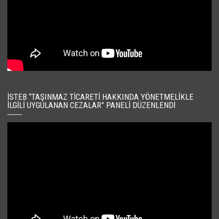
İSTEB “TAŞINMAZ TICARETI HAKKINDA YÖNETMELIKLE
İLGILI UYGULANAN CEZALAR” PANELI DÜZENLENDI