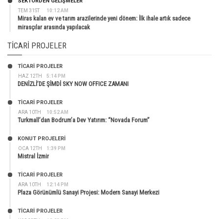
SEKTÖRDEN GELIŞMELER
TEM 31ST
10:12 AM
Miras kalan ev ve tarım arazilerinde yeni dönem: İlk ihale artık sadece
mirasçılar arasında yapılacak
TICARI PROJELER
TİCARİ PROJELER
HAZ 12TH
5:14 PM
DENİZLİ’DE ŞİMDİ SKY NOW OFFICE ZAMANI
TİCARİ PROJELER
ARA 10TH
10:52 AM
Turkmall’dan Bodrum’a Dev Yatırım: “Novada Forum”
KONUT PROJELERI
OCA 12TH
1:39 PM
Mistral İzmir
TİCARİ PROJELER
ARA 10TH
12:14 PM
Plaza Görünümlü Sanayi Projesi: Modern Sanayi Merkezi
TİCARİ PROJELER