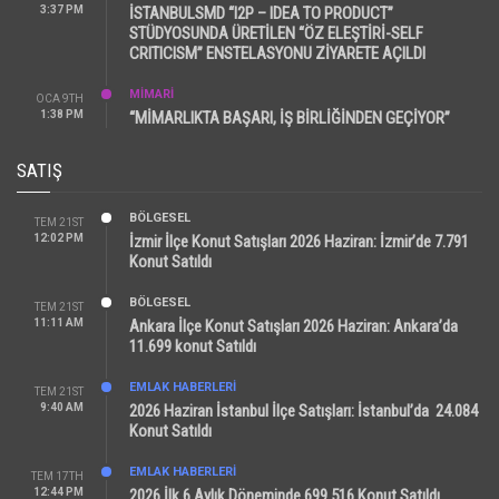
3:37 PM
İSTANBULSMD “I2P – IDEA TO PRODUCT”
STÜDYOSUNDA ÜRETİLEN “ÖZ ELEŞTİRİ-SELF
CRITICISM” ENSTELASYONU ZİYARETE AÇILDI
MİMARİ
OCA 9TH
1:38 PM
“MİMARLIKTA BAŞARI, İŞ BİRLİĞİNDEN GEÇİYOR”
SATIŞ
BÖLGESEL
TEM 21ST
12:02 PM
İzmir İlçe Konut Satışları 2026 Haziran: İzmir’de 7.791
Konut Satıldı
BÖLGESEL
TEM 21ST
11:11 AM
Ankara İlçe Konut Satışları 2026 Haziran: Ankara’da
11.699 konut Satıldı
EMLAK HABERLERI
TEM 21ST
9:40 AM
2026 Haziran İstanbul İlçe Satışları: İstanbul’da 24.084
Konut Satıldı
EMLAK HABERLERI
TEM 17TH
12:44 PM
2026 İlk 6 Aylık Döneminde 699.516 Konut Satıldı