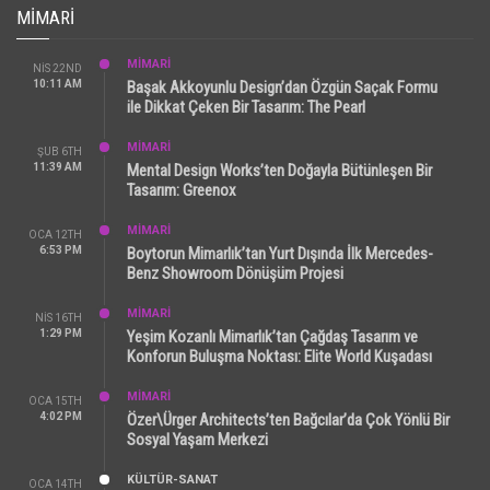
MIMARI
MİMARİ
NIS 22ND
10:11 AM
Başak Akkoyunlu Design’dan Özgün Saçak Formu
ile Dikkat Çeken Bir Tasarım: The Pearl
MİMARİ
ŞUB 6TH
11:39 AM
Mental Design Works’ten Doğayla Bütünleşen Bir
Tasarım: Greenox
MİMARİ
OCA 12TH
6:53 PM
Boytorun Mimarlık’tan Yurt Dışında İlk Mercedes-
Benz Showroom Dönüşüm Projesi
MİMARİ
NIS 16TH
1:29 PM
Yeşim Kozanlı Mimarlık’tan Çağdaş Tasarım ve
Konforun Buluşma Noktası: Elite World Kuşadası
MİMARİ
OCA 15TH
4:02 PM
Özer\Ürger Architects’ten Bağcılar’da Çok Yönlü Bir
Sosyal Yaşam Merkezi
KÜLTÜR-SANAT
OCA 14TH