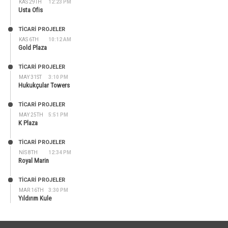
KAS 29TH
12:23 PM
Usta Ofis
TİCARİ PROJELER
KAS 6TH
10:12 AM
Gold Plaza
TİCARİ PROJELER
MAY 31ST
3:10 PM
Hukukçular Towers
TİCARİ PROJELER
MAY 25TH
5:51 PM
K Plaza
TİCARİ PROJELER
NIS 8TH
12:34 PM
Royal Marin
TİCARİ PROJELER
MAR 16TH
3:30 PM
Yıldırım Kule