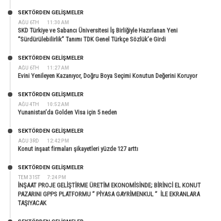
SEKTÖRDEN GELIŞMELER
AĞU 6TH
11:30 AM
SKD Türkiye ve Sabancı Üniversitesi İş Birliğiyle Hazırlanan Yeni
“Sürdürülebilirlik” Tanımı TDK Genel Türkçe Sözlük’e Girdi
SEKTÖRDEN GELIŞMELER
AĞU 6TH
11:27 AM
Evini Yenileyen Kazanıyor, Doğru Boya Seçimi Konutun Değerini Koruyor
SEKTÖRDEN GELIŞMELER
AĞU 4TH
10:52 AM
Yunanistan’da Golden Visa için 5 neden
SEKTÖRDEN GELIŞMELER
AĞU 3RD
12:42 PM
Konut inşaat firmaları şikayetleri yüzde 127 arttı
SEKTÖRDEN GELIŞMELER
TEM 31ST
7:24 PM
İNŞAAT PROJE GELİŞTİRME ÜRETİM EKONOMİSİNDE; BİRİNCİ EL KONUT
PAZARINI GPPS PLATFORMU ” PİYASA GAYRİMENKUL ” İLE EKRANLARA
TAŞIYACAK