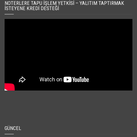
NOTERLERE TAPU İŞLEM YETKISI – YALITIM TAPTIRMAK
İSTEYENE KREDI DESTEĞI
GÜNCEL