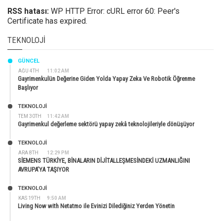
RSS hatası:
WP HTTP Error: cURL error 60: Peer's
Certificate has expired.
TEKNOLOJI
GÜNCEL
AĞU 4TH
11:02 AM
Gayrimenkulün Değerine Giden Yolda Yapay Zeka Ve Robotik Öğrenme
Başlıyor
TEKNOLOJİ
TEM 30TH
11:42 AM
Gayrimenkul değerleme sektörü yapay zekâ teknolojileriyle dönüşüyor
TEKNOLOJİ
ARA 8TH
12:29 PM
SİEMENS TÜRKİYE, BİNALARIN DİJİTALLEŞMESİNDEKİ UZMANLIĞINI
AVRUPA’YA TAŞIYOR
TEKNOLOJİ
KAS 19TH
9:50 AM
Living Now with Netatmo ile Evinizi Dilediğiniz Yerden Yönetin