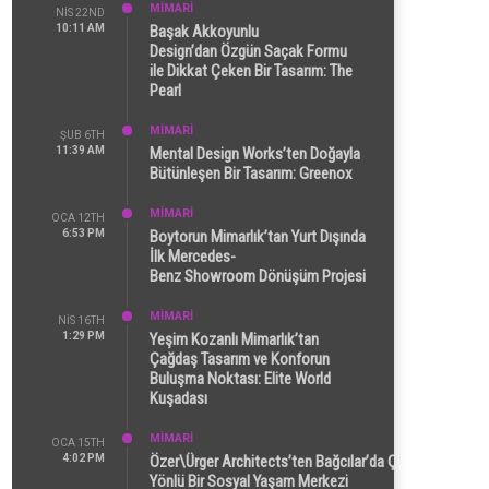
MİMARİ
NIS 22ND
10:11 AM
Başak Akkoyunlu
Design’dan Özgün Saçak Formu
ile Dikkat Çeken Bir Tasarım: The
Pearl
MİMARİ
ŞUB 6TH
11:39 AM
Mental Design Works’ten Doğayla
Bütünleşen Bir Tasarım: Greenox
MİMARİ
OCA 12TH
6:53 PM
Boytorun Mimarlık’tan Yurt Dışında
İlk Mercedes-
Benz Showroom Dönüşüm Projesi
MİMARİ
NIS 16TH
1:29 PM
Yeşim Kozanlı Mimarlık’tan
Çağdaş Tasarım ve Konforun
Buluşma Noktası: Elite World
Kuşadası
MİMARİ
OCA 15TH
4:02 PM
Özer\Ürger Architects’ten Bağcılar’da Çok
Yönlü Bir Sosyal Yaşam Merkezi