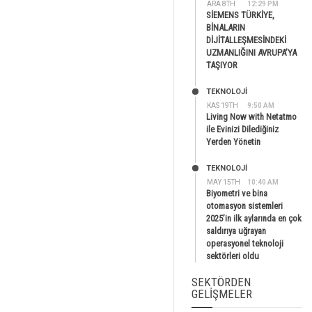
ARA 8TH
12:29 PM
SİEMENS TÜRKİYE,
BİNALARIN
DİJİTALLEŞMESİNDEKİ
UZMANLIĞINI AVRUPA’YA
TAŞIYOR
TEKNOLOJİ
KAS 19TH
9:50 AM
Living Now with Netatmo
ile Evinizi Dilediğiniz
Yerden Yönetin
TEKNOLOJİ
MAY 15TH
10:40 AM
Biyometri ve bina
otomasyon sistemleri
2025’in ilk aylarında en çok
saldırıya uğrayan
operasyonel teknoloji
sektörleri oldu
SEKTÖRDEN
GELIŞMELER