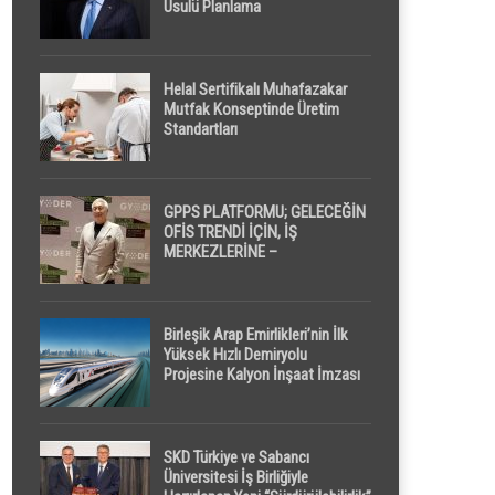
Usulü Planlama
Helal Sertifikalı Muhafazakar
Mutfak Konseptinde Üretim
Standartları
GPPS PLATFORMU; GELECEĞİN
OFİS TRENDİ İÇİN, İŞ
MERKEZLERİNE –
GELİŞTİRİCİLERE ” POD /
KAPSÜL ” UYKU KABİNİ
ÖNERİYOR
Birleşik Arap Emirlikleri’nin İlk
Yüksek Hızlı Demiryolu
Projesine Kalyon İnşaat İmzası
SKD Türkiye ve Sabancı
Üniversitesi İş Birliğiyle