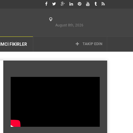
August 8th, 2026
İMCİ FİKİRLER
TAKIP EDIN