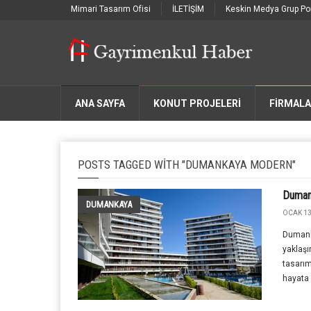
Mimari Tasarım Ofisi
İLETİŞİM
Keskin Medya Grup Por
ANA SAYFA
KONUT PROJELERİ
FIRMAL
POSTS TAGGED WITH "DUMANKAYA MODERN"
Duman
DUMANKAYA
OCAK 13
Dumank
yaklaşı
tasarım
hayata 