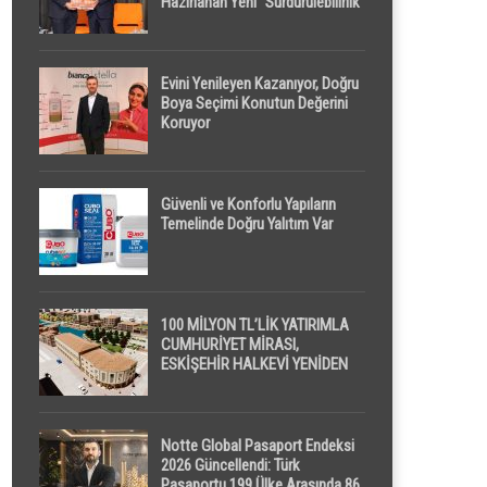
Hazırlanan Yeni “Sürdürülebilirlik”
Tanımı TDK Genel Türkçe
Sözlük’e Girdi
Evini Yenileyen Kazanıyor, Doğru
Boya Seçimi Konutun Değerini
Koruyor
Güvenli ve Konforlu Yapıların
Temelinde Doğru Yalıtım Var
100 MİLYON TL’LİK YATIRIMLA
CUMHURİYET MİRASI,
ESKİŞEHİR HALKEVİ YENİDEN
HAYAT BULUYOR
Notte Global Pasaport Endeksi
2026 Güncellendi: Türk
Pasaportu 199 Ülke Arasında 86.