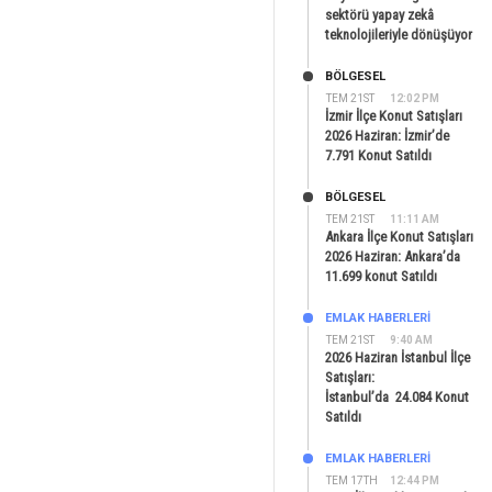
sektörü yapay zekâ
teknolojileriyle dönüşüyor
BÖLGESEL
TEM 21ST
12:02 PM
İzmir İlçe Konut Satışları
2026 Haziran: İzmir’de
7.791 Konut Satıldı
BÖLGESEL
TEM 21ST
11:11 AM
Ankara İlçe Konut Satışları
2026 Haziran: Ankara’da
11.699 konut Satıldı
EMLAK HABERLERI
TEM 21ST
9:40 AM
2026 Haziran İstanbul İlçe
Satışları:
İstanbul’da 24.084 Konut
Satıldı
EMLAK HABERLERI
TEM 17TH
12:44 PM