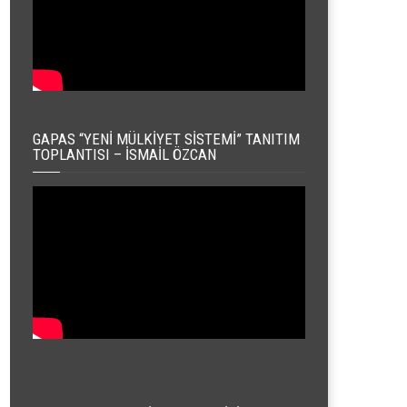
GAPAS “YENI MÜLKIYET SISTEMI” TANITIM
TOPLANTISI – İSMAIL ÖZCAN