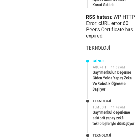
Konut Satıldı
RSS hatası:
WP HTTP
Error: cURL error 60:
Peer's Certificate has
expired.
TEKNOLOJI
GÜNCEL
AĞU 4TH
11:02 AM
Gayrimenkulün Değerine
Giden Yolda Yapay Zeka
Ve Robotik Öğrenme
Başlıyor
TEKNOLOJİ
TEM 30TH
11:42 AM
Gayrimenkul değerleme
sektörü yapay zekâ
teknolojileriyle dönüşüyor
TEKNOLOJİ