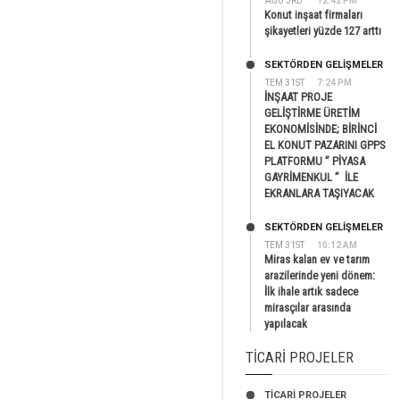
AĞU 3RD
12:42 PM
Konut inşaat firmaları
şikayetleri yüzde 127 arttı
SEKTÖRDEN GELIŞMELER
TEM 31ST
7:24 PM
İNŞAAT PROJE
GELİŞTİRME ÜRETİM
EKONOMİSİNDE; BİRİNCİ
EL KONUT PAZARINI GPPS
PLATFORMU ” PİYASA
GAYRİMENKUL ” İLE
EKRANLARA TAŞIYACAK
SEKTÖRDEN GELIŞMELER
TEM 31ST
10:12 AM
Miras kalan ev ve tarım
arazilerinde yeni dönem:
İlk ihale artık sadece
mirasçılar arasında
yapılacak
TICARI PROJELER
TİCARİ PROJELER