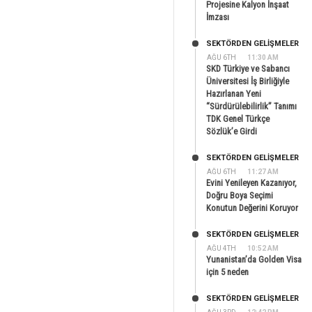
Projesine Kalyon İnşaat
İmzası
SEKTÖRDEN GELIŞMELER
AĞU 6TH
11:30 AM
SKD Türkiye ve Sabancı
Üniversitesi İş Birliğiyle
Hazırlanan Yeni
“Sürdürülebilirlik” Tanımı
TDK Genel Türkçe
Sözlük’e Girdi
SEKTÖRDEN GELIŞMELER
AĞU 6TH
11:27 AM
Evini Yenileyen Kazanıyor,
Doğru Boya Seçimi
Konutun Değerini Koruyor
SEKTÖRDEN GELIŞMELER
AĞU 4TH
10:52 AM
Yunanistan’da Golden Visa
için 5 neden
SEKTÖRDEN GELIŞMELER