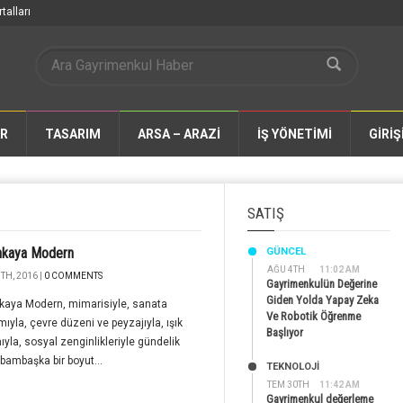
talları
AR
TASARIM
ARSA – ARAZİ
İŞ YÖNETİMİ
GİRİŞ
SATIŞ
kaya Modern
GÜNCEL
AĞU 4TH
11:02 AM
TH, 2016 |
0 COMMENTS
Gayrimenkulün Değerine
Giden Yolda Yapay Zeka
aya Modern, mimarisiyle, sanata
Ve Robotik Öğrenme
mıyla, çevre düzeni ve peyzajıyla, ışık
Başlıyor
ıyla, sosyal zenginlikleriyle gündelik
bambaşka bir boyut...
TEKNOLOJİ
TEM 30TH
11:42 AM
Gayrimenkul değerleme