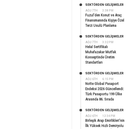
SEKTÖRDEN GELIŞMELER
AĞU 7TH
3:38 PM
Fuzul’den Konut ve Araç
Finansmanında Kişiye Özel
Terzi Usulü Planlama
SEKTÖRDEN GELIŞMELER
AĞU 7TH
3:32 PM
Helal Sertifikalı
Muhafazakar Mutfak
Konseptinde Üretim
Standartları
SEKTÖRDEN GELIŞMELER
AĞU 6TH
6:15 PM
Notte Global Pasaport
Endeksi 2026 Güncellendi:
Türk Pasaportu 199 Ülke
Arasında 86. Sırada
SEKTÖRDEN GELIŞMELER
AĞU 6TH
12:34 PM
Birleşik Arap Emirlikleri’nin
İlk Yüksek Hızlı Demiryolu