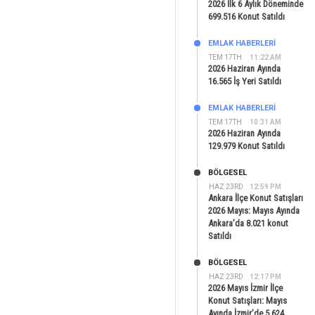
2026 İlk 6 Aylık Döneminde
699.516 Konut Satıldı
EMLAK HABERLERI
TEM 17TH
11:22 AM
2026 Haziran Ayında
16.565 İş Yeri Satıldı
EMLAK HABERLERI
TEM 17TH
10:31 AM
2026 Haziran Ayında
129.979 Konut Satıldı
BÖLGESEL
HAZ 23RD
12:59 PM
Ankara İlçe Konut Satışları
2026 Mayıs: Mayıs Ayında
Ankara’da 8.021 konut
Satıldı
BÖLGESEL
HAZ 23RD
12:17 PM
2026 Mayıs İzmir İlçe
Konut Satışları: Mayıs
Ayında İzmir’de 5.624