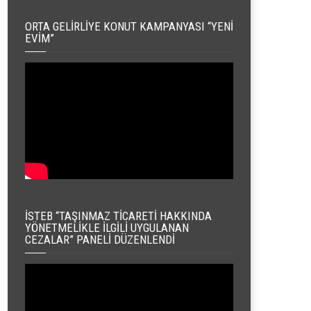
ORTA GELIRLIYE KONUT KAMPANYASI “YENI
EVIM”
İSTEB “TAŞINMAZ TICARETI HAKKINDA
YÖNETMELIKLE İLGILI UYGULANAN
CEZALAR” PANELI DÜZENLENDI