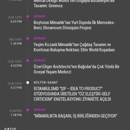
Mental Design Works’ten Doğayla Bütünleşen Bir
Tasarım: Greenox
MİMARİ
OCA 12TH
6:53 PM
Boytorun Mimarlık’tan Yurt Dışında İlk Mercedes-
Benz Showroom Dönüşüm Projesi
MİMARİ
NIS 16TH
1:29 PM
Yeşim Kozanlı Mimarlık’tan Çağdaş Tasarım ve
Konforun Buluşma Noktası: Elite World Kuşadası
MİMARİ
OCA 15TH
4:02 PM
Özer\Ürger Architects’ten Bağcılar’da Çok Yönlü Bir
Sosyal Yaşam Merkezi
KÜLTÜR-SANAT
OCA 14TH
3:37 PM
İSTANBULSMD “I2P – IDEA TO PRODUCT”
STÜDYOSUNDA ÜRETİLEN “ÖZ ELEŞTİRİ-SELF
CRITICISM” ENSTELASYONU ZİYARETE AÇILDI
MİMARİ
OCA 9TH
1:38 PM
“MİMARLIKTA BAŞARI, İŞ BİRLİĞİNDEN GEÇİYOR”
SATIŞ