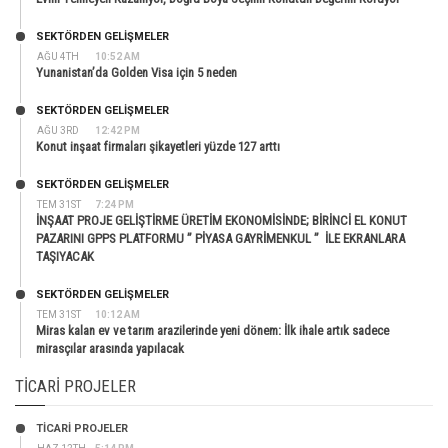
SEKTÖRDEN GELIŞMELER
AĞU 4TH
10:52 AM
Yunanistan’da Golden Visa için 5 neden
SEKTÖRDEN GELIŞMELER
AĞU 3RD
12:42 PM
Konut inşaat firmaları şikayetleri yüzde 127 arttı
SEKTÖRDEN GELIŞMELER
TEM 31ST
7:24 PM
İNŞAAT PROJE GELİŞTİRME ÜRETİM EKONOMİSİNDE; BİRİNCİ EL KONUT
PAZARINI GPPS PLATFORMU ” PİYASA GAYRİMENKUL ” İLE EKRANLARA
TAŞIYACAK
SEKTÖRDEN GELIŞMELER
TEM 31ST
10:12 AM
Miras kalan ev ve tarım arazilerinde yeni dönem: İlk ihale artık sadece
mirasçılar arasında yapılacak
TICARI PROJELER
TİCARİ PROJELER