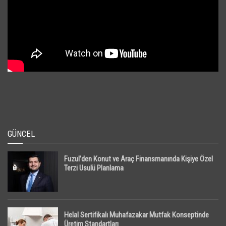
GÜNCEL
Fuzul’den Konut ve Araç Finansmanında Kişiye Özel
Terzi Usulü Planlama
Helal Sertifikalı Muhafazakar Mutfak Konseptinde
Üretim Standartları