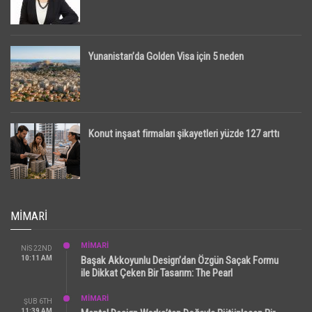
Yunanistan’da Golden Visa için 5 neden
Konut inşaat firmaları şikayetleri yüzde 127 arttı
MIMARI
MİMARİ
NIS 22ND
10:11 AM
Başak Akkoyunlu Design’dan Özgün Saçak Formu
ile Dikkat Çeken Bir Tasarım: The Pearl
MİMARİ
ŞUB 6TH
11:39 AM