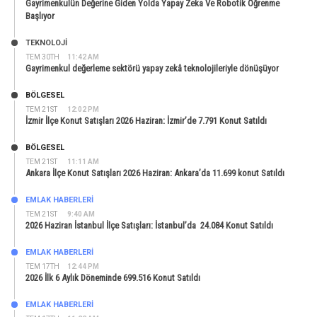
Gayrimenkulün Değerine Giden Yolda Yapay Zeka Ve Robotik Öğrenme
Başlıyor
TEKNOLOJİ
TEM 30TH
11:42 AM
Gayrimenkul değerleme sektörü yapay zekâ teknolojileriyle dönüşüyor
BÖLGESEL
TEM 21ST
12:02 PM
İzmir İlçe Konut Satışları 2026 Haziran: İzmir’de 7.791 Konut Satıldı
BÖLGESEL
TEM 21ST
11:11 AM
Ankara İlçe Konut Satışları 2026 Haziran: Ankara’da 11.699 konut Satıldı
EMLAK HABERLERI
TEM 21ST
9:40 AM
2026 Haziran İstanbul İlçe Satışları: İstanbul’da 24.084 Konut Satıldı
EMLAK HABERLERI
TEM 17TH
12:44 PM
2026 İlk 6 Aylık Döneminde 699.516 Konut Satıldı
EMLAK HABERLERI