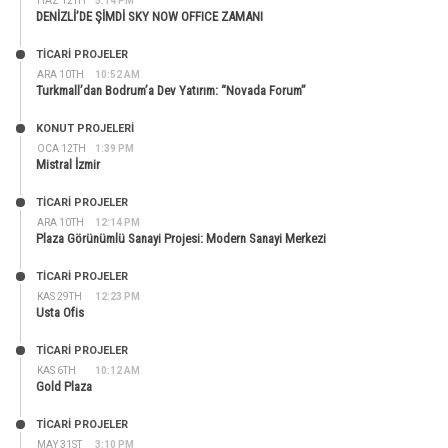
HAZ 12TH
5:14 PM
DENİZLİ’DE ŞİMDİ SKY NOW OFFICE ZAMANI
TİCARİ PROJELER
ARA 10TH
10:52 AM
Turkmall’dan Bodrum’a Dev Yatırım: “Novada Forum”
KONUT PROJELERI
OCA 12TH
1:39 PM
Mistral İzmir
TİCARİ PROJELER
ARA 10TH
12:14 PM
Plaza Görünümlü Sanayi Projesi: Modern Sanayi Merkezi
TİCARİ PROJELER
KAS 29TH
12:23 PM
Usta Ofis
TİCARİ PROJELER
KAS 6TH
10:12 AM
Gold Plaza
TİCARİ PROJELER
MAY 31ST
3:10 PM