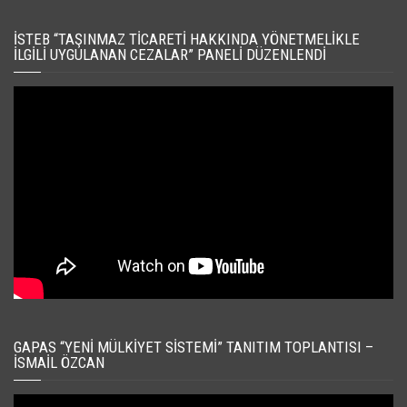
İSTEB “TAŞINMAZ TICARETI HAKKINDA YÖNETMELIKLE
İLGILI UYGULANAN CEZALAR” PANELI DÜZENLENDI
GAPAS “YENI MÜLKIYET SISTEMI” TANITIM TOPLANTISI –
İSMAIL ÖZCAN