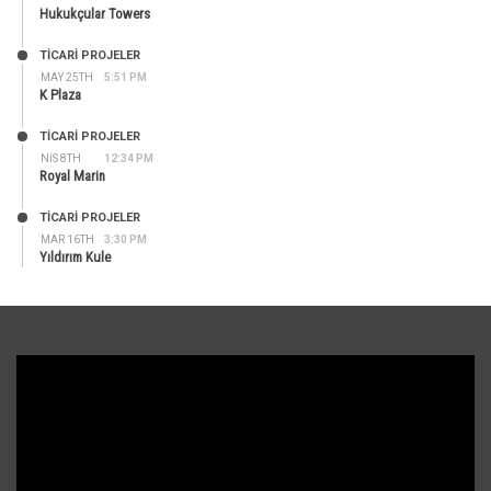
Hukukçular Towers
TİCARİ PROJELER
MAY 25TH
5:51 PM
K Plaza
TİCARİ PROJELER
NIS 8TH
12:34 PM
Royal Marin
TİCARİ PROJELER
MAR 16TH
3:30 PM
Yıldırım Kule