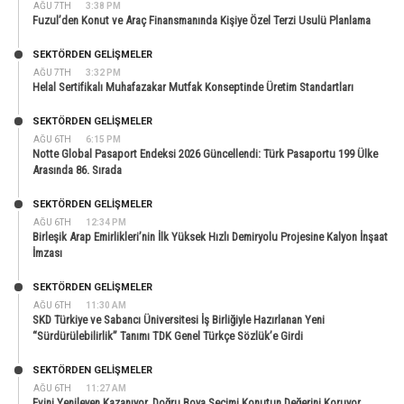
AĞU 7TH
3:38 PM
Fuzul’den Konut ve Araç Finansmanında Kişiye Özel Terzi Usulü Planlama
SEKTÖRDEN GELIŞMELER
AĞU 7TH
3:32 PM
Helal Sertifikalı Muhafazakar Mutfak Konseptinde Üretim Standartları
SEKTÖRDEN GELIŞMELER
AĞU 6TH
6:15 PM
Notte Global Pasaport Endeksi 2026 Güncellendi: Türk Pasaportu 199 Ülke
Arasında 86. Sırada
SEKTÖRDEN GELIŞMELER
AĞU 6TH
12:34 PM
Birleşik Arap Emirlikleri’nin İlk Yüksek Hızlı Demiryolu Projesine Kalyon İnşaat
İmzası
SEKTÖRDEN GELIŞMELER
AĞU 6TH
11:30 AM
SKD Türkiye ve Sabancı Üniversitesi İş Birliğiyle Hazırlanan Yeni
“Sürdürülebilirlik” Tanımı TDK Genel Türkçe Sözlük’e Girdi
SEKTÖRDEN GELIŞMELER
AĞU 6TH
11:27 AM
Evini Yenileyen Kazanıyor, Doğru Boya Seçimi Konutun Değerini Koruyor