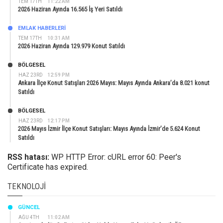
TEM 17TH
11:22 AM
2026 Haziran Ayında 16.565 İş Yeri Satıldı
EMLAK HABERLERI
TEM 17TH
10:31 AM
2026 Haziran Ayında 129.979 Konut Satıldı
BÖLGESEL
HAZ 23RD
12:59 PM
Ankara İlçe Konut Satışları 2026 Mayıs: Mayıs Ayında Ankara’da 8.021 konut
Satıldı
BÖLGESEL
HAZ 23RD
12:17 PM
2026 Mayıs İzmir İlçe Konut Satışları: Mayıs Ayında İzmir’de 5.624 Konut
Satıldı
RSS hatası:
WP HTTP Error: cURL error 60: Peer's
Certificate has expired.
TEKNOLOJI
GÜNCEL
AĞU 4TH
11:02 AM