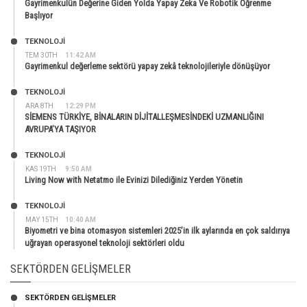
Gayrimenkulün Değerine Giden Yolda Yapay Zeka Ve Robotik Öğrenme
Başlıyor
TEKNOLOJİ
TEM 30TH
11:42 AM
Gayrimenkul değerleme sektörü yapay zekâ teknolojileriyle dönüşüyor
TEKNOLOJİ
ARA 8TH
12:29 PM
SİEMENS TÜRKİYE, BİNALARIN DİJİTALLEŞMESİNDEKİ UZMANLIĞINI
AVRUPA’YA TAŞIYOR
TEKNOLOJİ
KAS 19TH
9:50 AM
Living Now with Netatmo ile Evinizi Dilediğiniz Yerden Yönetin
TEKNOLOJİ
MAY 15TH
10:40 AM
Biyometri ve bina otomasyon sistemleri 2025’in ilk aylarında en çok saldırıya
uğrayan operasyonel teknoloji sektörleri oldu
SEKTÖRDEN GELIŞMELER
SEKTÖRDEN GELIŞMELER