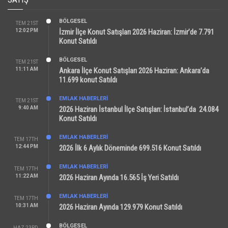
BÖLGESEL
TEM 21ST
12:02 PM
İzmir İlçe Konut Satışları 2026 Haziran: İzmir’de 7.791
Konut Satıldı
BÖLGESEL
TEM 21ST
11:11 AM
Ankara İlçe Konut Satışları 2026 Haziran: Ankara’da
11.699 konut Satıldı
EMLAK HABERLERI
TEM 21ST
9:40 AM
2026 Haziran İstanbul İlçe Satışları: İstanbul’da 24.084
Konut Satıldı
EMLAK HABERLERI
TEM 17TH
12:44 PM
2026 İlk 6 Aylık Döneminde 699.516 Konut Satıldı
EMLAK HABERLERI
TEM 17TH
11:22 AM
2026 Haziran Ayında 16.565 İş Yeri Satıldı
EMLAK HABERLERI
TEM 17TH
10:31 AM
2026 Haziran Ayında 129.979 Konut Satıldı
BÖLGESEL
HAZ 23RD