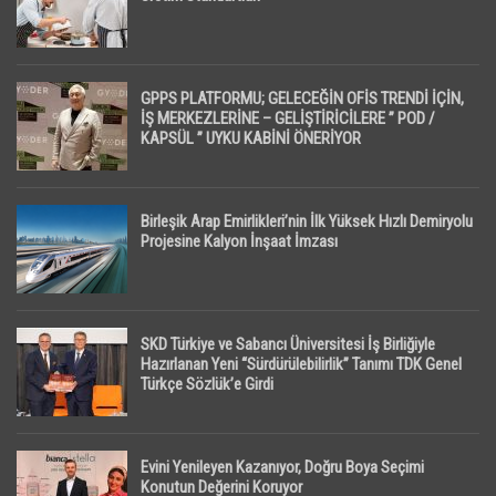
GPPS PLATFORMU; GELECEĞİN OFİS TRENDİ İÇİN,
İŞ MERKEZLERİNE – GELİŞTİRİCİLERE ” POD /
KAPSÜL ” UYKU KABİNİ ÖNERİYOR
Birleşik Arap Emirlikleri’nin İlk Yüksek Hızlı Demiryolu
Projesine Kalyon İnşaat İmzası
SKD Türkiye ve Sabancı Üniversitesi İş Birliğiyle
Hazırlanan Yeni “Sürdürülebilirlik” Tanımı TDK Genel
Türkçe Sözlük’e Girdi
Evini Yenileyen Kazanıyor, Doğru Boya Seçimi
Konutun Değerini Koruyor