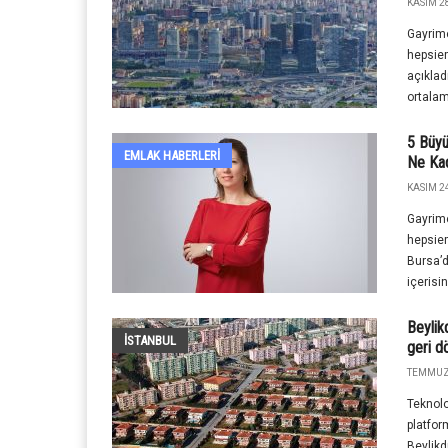
KASIM 28
Gayrime
hepsie
açıkladı
ortalam
5 Büyük
EMLAK HABERLERI
Ne Ka
KASIM 24
Gayrime
hepsiem
Bursa’da
içerisin
Beylik
İSTANBUL
geri d
TEMMUZ 
Teknolo
platfor
Beylikd