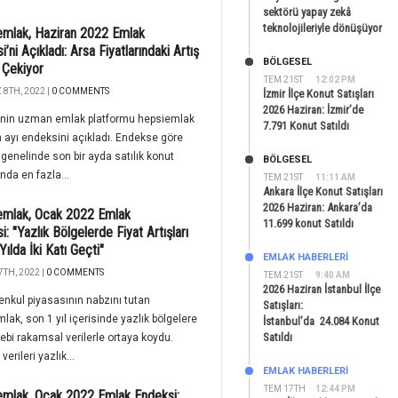
sektörü yapay zekâ
teknolojileriyle dönüşüyor
mlak, Haziran 2022 Emlak
’ni Açıkladı: Arsa Fiyatlarındaki Artış
BÖLGESEL
 Çekiyor
TEM 21ST
12:02 PM
8TH, 2022 |
0 COMMENTS
İzmir İlçe Konut Satışları
2026 Haziran: İzmir’de
e’nin uzman emlak platformu hepsiemlak
7.791 Konut Satıldı
 ayı endeksini açıkladı. Endekse göre
 genelinde son bir ayda satılık konut
BÖLGESEL
ında en fazla...
TEM 21ST
11:11 AM
Ankara İlçe Konut Satışları
2026 Haziran: Ankara’da
emlak, Ocak 2022 Emlak
11.699 konut Satıldı
i: "Yazlık Bölgelerde Fiyat Artışları
ılda İki Katı Geçti"
EMLAK HABERLERI
7TH, 2022 |
0 COMMENTS
TEM 21ST
9:40 AM
2026 Haziran İstanbul İlçe
nkul piyasasının nabzını tutan
Satışları:
lak, son 1 yıl içerisinde yazlık bölgelere
İstanbul’da 24.084 Konut
Satıldı
lebi rakamsal verilerle ortaya koydu.
erileri yazlık...
EMLAK HABERLERI
TEM 17TH
12:44 PM
mlak, Ocak 2022 Emlak Endeksi: