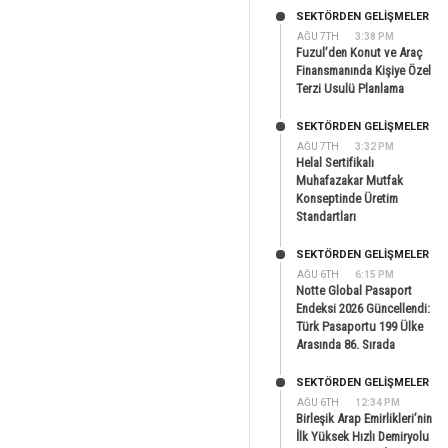
SEKTÖRDEN GELIŞMELER
AĞU 7TH
3:38 PM
Fuzul’den Konut ve Araç
Finansmanında Kişiye Özel
Terzi Usulü Planlama
SEKTÖRDEN GELIŞMELER
AĞU 7TH
3:32 PM
Helal Sertifikalı
Muhafazakar Mutfak
Konseptinde Üretim
Standartları
SEKTÖRDEN GELIŞMELER
AĞU 6TH
6:15 PM
Notte Global Pasaport
Endeksi 2026 Güncellendi:
Türk Pasaportu 199 Ülke
Arasında 86. Sırada
SEKTÖRDEN GELIŞMELER
AĞU 6TH
12:34 PM
Birleşik Arap Emirlikleri’nin
İlk Yüksek Hızlı Demiryolu