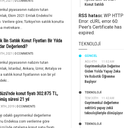
TH, 2021 |
0 COMMENTS
Konut Satıldı
nkul piyasasının nabzını tutan
RSS hatası:
WP HTTP
mlak, Ekim 2021 Emlak Endeksi’ni
Error: cURL error 60:
. Verilere göre; Türkiye’nin satılık konutta
Peer's Certificate has
a metrekare...
expired.
 İlin Satılık Konut Fiyatları Bir Yılda
TEKNOLOJI
dar Değerlendi?
TH, 2021 |
0 COMMENTS
GÜNCEL
AĞU 4TH
11:02 AM
nkul piyasasının nabzını tutan
Gayrimenkulün Değerine
lak, İstanbul, Ankara, İzmir, Antalya ve
Giden Yolda Yapay Zeka
 satılık konut fiyatlarının son bir yıl
Ve Robotik Öğrenme
deki...
Başlıyor
TEKNOLOJİ
düzü’nde konut fiyatı 302.875 TL,
önüş süresi 21 yıl
TEM 30TH
11:42 AM
Gayrimenkul değerleme
8TH, 2019 |
0 COMMENTS
sektörü yapay zekâ
teknolojileriyle dönüşüyor
ji odaklı gayrimenkul değerleme
mu Endeksa.com verilerine göre
TEKNOLOJİ
üzü’nde ortalama konut satış fiyatı