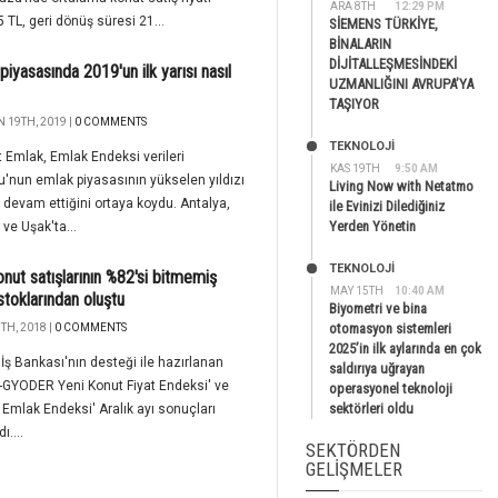
ARA 8TH
12:29 PM
 TL, geri dönüş süresi 21...
SİEMENS TÜRKİYE,
BİNALARIN
DİJİTALLEŞMESİNDEKİ
piyasasında 2019'un ilk yarısı nasıl
UZMANLIĞINI AVRUPA’YA
TAŞIYOR
 19TH, 2019 |
0 COMMENTS
TEKNOLOJİ
t Emlak, Emlak Endeksi verileri
KAS 19TH
9:50 AM
'nun emlak piyasasının yükselen yıldızı
Living Now with Netatmo
devam ettiğini ortaya koydu. Antalya,
ile Evinizi Dilediğiniz
Yerden Yönetin
 ve Uşak'ta...
TEKNOLOJİ
onut satışlarının %82'si bitmemiş
MAY 15TH
10:40 AM
stoklarından oluştu
Biyometri ve bina
otomasyon sistemleri
TH, 2018 |
0 COMMENTS
2025’in ilk aylarında en çok
 İş Bankası'nın desteği ile hazırlanan
saldırıya uğrayan
-GYODER Yeni Konut Fiyat Endeksi' ve
operasyonel teknoloji
sektörleri oldu
 Emlak Endeksi' Aralık ayı sonuçları
ı....
SEKTÖRDEN
GELIŞMELER