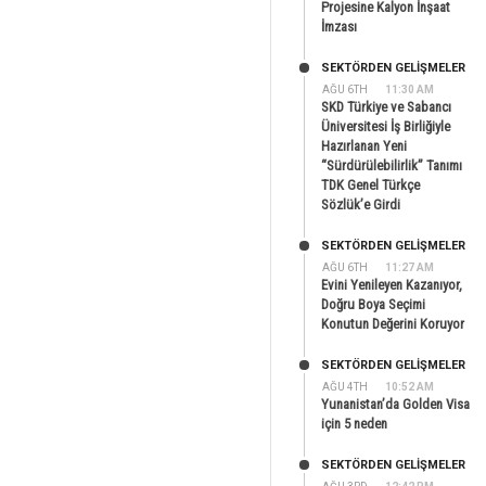
Projesine Kalyon İnşaat
İmzası
SEKTÖRDEN GELIŞMELER
AĞU 6TH
11:30 AM
SKD Türkiye ve Sabancı
Üniversitesi İş Birliğiyle
Hazırlanan Yeni
“Sürdürülebilirlik” Tanımı
TDK Genel Türkçe
Sözlük’e Girdi
SEKTÖRDEN GELIŞMELER
AĞU 6TH
11:27 AM
Evini Yenileyen Kazanıyor,
Doğru Boya Seçimi
Konutun Değerini Koruyor
SEKTÖRDEN GELIŞMELER
AĞU 4TH
10:52 AM
Yunanistan’da Golden Visa
için 5 neden
SEKTÖRDEN GELIŞMELER