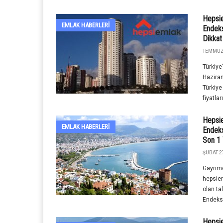
Hepsie
EMLAK HABERLERI
Endeksi
Dikkat
TEMMUZ 
Türkiy
Haziran
Türkiye
fiyatlar
Hepsi
EMLAK HABERLERI
Endeks
Son 1 Y
ŞUBAT 2
Gayrime
hepsiem
olan ta
Endeks v
Hepsie