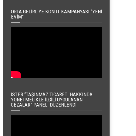
ORTA GELIRLIYE KONUT KAMPANYASI “YENI
EVIM”
İSTEB “TAŞINMAZ TICARETI HAKKINDA
YÖNETMELIKLE İLGILI UYGULANAN
CEZALAR” PANELI DÜZENLENDI