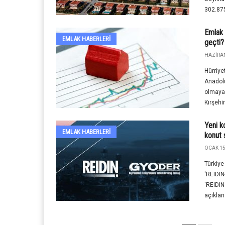
302.875
Emlak 
EMLAK HABERLERI
geçti?
HAZIRAN
Hürriye
Anadolu
olmaya 
Kırşehir
Yeni k
EMLAK HABERLERI
konut 
OCAK 15
Türkiye
'REIDIN
'REIDIN
açıkland