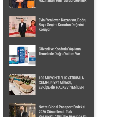
Hazırlanan Yeni “Sürdürülebilirlik”
Tanımı TDK Genel Türkçe
Sözlük’e Girdi
Evini Yenileyen Kazanıyor, Doğru
Boya Seçimi Konutun Değerini
Koruyor
Güvenli ve Konforlu Yapıların
Temelinde Doğru Yalıtım Var
100 MİLYON TL’LİK YATIRIMLA
CUMHURİYET MİRASI,
ESKİŞEHİR HALKEVİ YENİDEN
HAYAT BULUYOR
Notte Global Pasaport Endeksi
2026 Güncellendi: Türk
Pasaportu 199 Ülke Arasında 86.