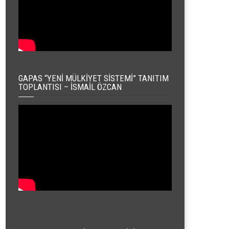
GAPAS “YENI MÜLKIYET SISTEMI” TANITIM
TOPLANTISI – İSMAIL ÖZCAN