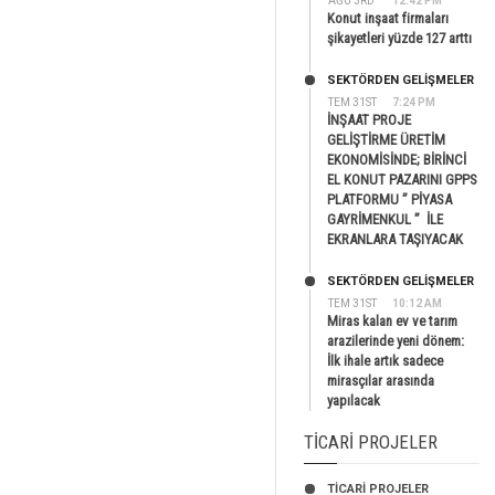
AĞU 3RD
12:42 PM
Konut inşaat firmaları
şikayetleri yüzde 127 arttı
SEKTÖRDEN GELIŞMELER
TEM 31ST
7:24 PM
İNŞAAT PROJE
GELİŞTİRME ÜRETİM
EKONOMİSİNDE; BİRİNCİ
EL KONUT PAZARINI GPPS
PLATFORMU ” PİYASA
GAYRİMENKUL ” İLE
EKRANLARA TAŞIYACAK
SEKTÖRDEN GELIŞMELER
TEM 31ST
10:12 AM
Miras kalan ev ve tarım
arazilerinde yeni dönem:
İlk ihale artık sadece
mirasçılar arasında
yapılacak
TICARI PROJELER
TİCARİ PROJELER