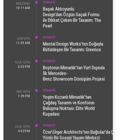
MİMARİ
NIS 22ND
10:11 AM
Başak Akkoyunlu
Design’dan Özgün Saçak Formu
ile Dikkat Çeken Bir Tasarım: The
Pearl
MİMARİ
ŞUB 6TH
11:39 AM
Mental Design Works’ten Doğayla
Bütünleşen Bir Tasarım: Greenox
MİMARİ
OCA 12TH
6:53 PM
Boytorun Mimarlık’tan Yurt Dışında
İlk Mercedes-
Benz Showroom Dönüşüm Projesi
MİMARİ
NIS 16TH
1:29 PM
Yeşim Kozanlı Mimarlık’tan
Çağdaş Tasarım ve Konforun
Buluşma Noktası: Elite World
Kuşadası
MİMARİ
OCA 15TH
4:02 PM
Özer\Ürger Architects’ten Bağcılar’da Çok
Yönlü Bir Sosyal Yaşam Merkezi