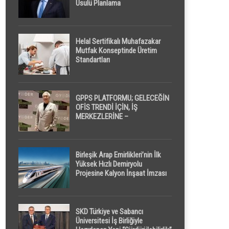
Usulü Planlama
Helal Sertifikalı Muhafazakar
Mutfak Konseptinde Üretim
Standartları
GPPS PLATFORMU; GELECEĞİN
OFİS TRENDİ İÇİN, İŞ
MERKEZLERİNE –
GELİŞTİRİCİLERE ” POD /
KAPSÜL ” UYKU KABİNİ
ÖNERİYOR
Birleşik Arap Emirlikleri’nin İlk
Yüksek Hızlı Demiryolu
Projesine Kalyon İnşaat İmzası
SKD Türkiye ve Sabancı
Üniversitesi İş Birliğiyle