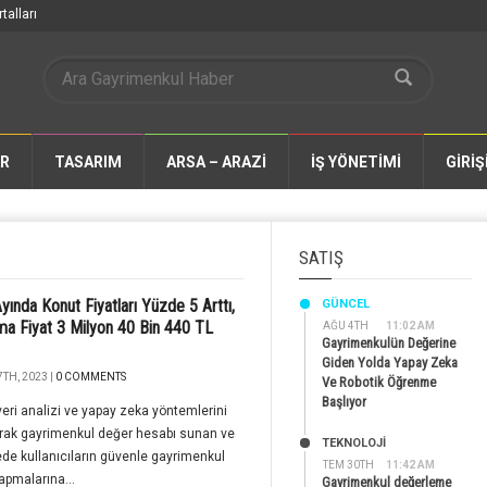
talları
AR
TASARIM
ARSA – ARAZİ
İŞ YÖNETİMİ
GİRİŞ
SATIŞ
yında Konut Fiyatları Yüzde 5 Arttı,
GÜNCEL
ma Fiyat 3 Milyon 40 Bin 440 TL
AĞU 4TH
11:02 AM
Gayrimenkulün Değerine
Giden Yolda Yapay Zeka
TH, 2023 |
0 COMMENTS
Ve Robotik Öğrenme
Başlıyor
eri analizi ve yapay zeka yöntemlerini
rak gayrimenkul değer hesabı sunan ve
TEKNOLOJİ
de kullanıcıların güvenle gayrimenkul
TEM 30TH
11:42 AM
yapmalarına...
Gayrimenkul değerleme