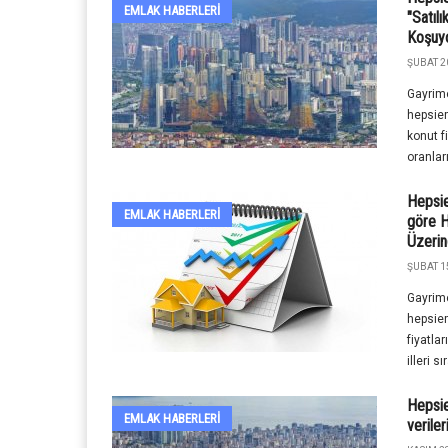
EMLAK HABERLERI
"Satıl
Koşuy
ŞUBAT 2
Gayrime
hepsiem
konut fi
oranları
Hepsie
EMLAK HABERLERI
göre H
Üzerin
ŞUBAT 1
Gayrime
hepsiem
fiyatla
illeri sı
Hepsi
EMLAK HABERLERI
veriler