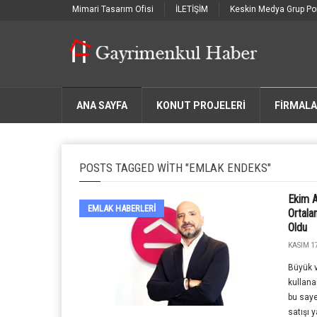
Mimari Tasarım Ofisi
İLETİŞİM
Keskin Medya Grup Por
ANA SAYFA
KONUT PROJELERİ
FIRMAL
POSTS TAGGED WITH "EMLAK ENDEKS"
Ekim A
EMLAK HABERLERI
Ortala
Oldu
KASIM 17
Büyük v
kullana
bu saye
satışı 