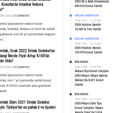
2026 İlk 6 Aylık Döneminde
ık Konutlarda İstanbul Rekora
699.516 Konut Satıldı
or"
EMLAK HABERLERI
0TH, 2022 |
0 COMMENTS
TEM 17TH
11:22 AM
nkul piyasasının nabzını tutan
2026 Haziran Ayında
lak, İstanbul, Ankara ve İzmir’de satılık
16.565 İş Yeri Satıldı
yatlarının son bir yıl içerisindeki değişim
EMLAK HABERLERI
nı...
TEM 17TH
10:31 AM
2026 Haziran Ayında
mlak, Ocak 2022 Emlak Endeksi’ne
129.979 Konut Satıldı
angi İllerde Fiyat Artışı %100’ün
de Oldu?
BÖLGESEL
HAZ 23RD
12:59 PM
5TH, 2022 |
0 COMMENTS
Ankara İlçe Konut Satışları
nkul piyasasının nabzını tutan
2026 Mayıs: Mayıs Ayında
Ankara’da 8.021 konut
lak, son 1 yıl içerisinde satılık konut
Satıldı
rında %100’ün üzerinde artış gösteren
raladı....
BÖLGESEL
HAZ 23RD
12:17 PM
emlak Ekim 2021 Emlak Endeksi
2026 Mayıs İzmir İlçe
iyle Türkiye'nin en pahalı il ve ilçeleri
Konut Satışları: Mayıs
Ayında İzmir’de 5.624