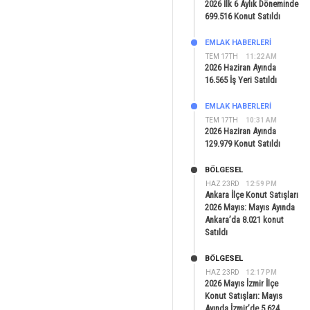
2026 İlk 6 Aylık Döneminde
699.516 Konut Satıldı
EMLAK HABERLERI
TEM 17TH
11:22 AM
2026 Haziran Ayında
16.565 İş Yeri Satıldı
EMLAK HABERLERI
TEM 17TH
10:31 AM
2026 Haziran Ayında
129.979 Konut Satıldı
BÖLGESEL
HAZ 23RD
12:59 PM
Ankara İlçe Konut Satışları
2026 Mayıs: Mayıs Ayında
Ankara’da 8.021 konut
Satıldı
BÖLGESEL
HAZ 23RD
12:17 PM
2026 Mayıs İzmir İlçe
Konut Satışları: Mayıs
Ayında İzmir’de 5.624