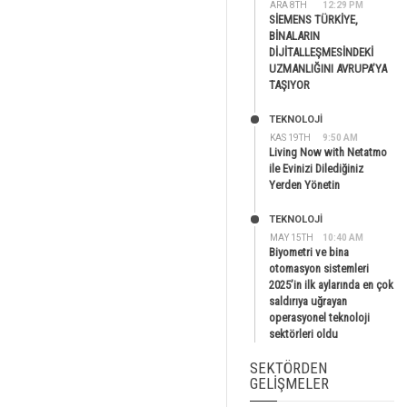
ARA 8TH
12:29 PM
SİEMENS TÜRKİYE,
BİNALARIN
DİJİTALLEŞMESİNDEKİ
UZMANLIĞINI AVRUPA’YA
TAŞIYOR
TEKNOLOJİ
KAS 19TH
9:50 AM
Living Now with Netatmo
ile Evinizi Dilediğiniz
Yerden Yönetin
TEKNOLOJİ
MAY 15TH
10:40 AM
Biyometri ve bina
otomasyon sistemleri
2025’in ilk aylarında en çok
saldırıya uğrayan
operasyonel teknoloji
sektörleri oldu
SEKTÖRDEN
GELIŞMELER