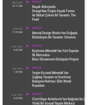
MİMARİ
NIS 22ND
10:11 AM
Başak Akkoyunlu
Design’dan Özgün Saçak Formu
ile Dikkat Çeken Bir Tasarım: The
Pearl
MİMARİ
ŞUB 6TH
11:39 AM
Mental Design Works’ten Doğayla
Bütünleşen Bir Tasarım: Greenox
MİMARİ
OCA 12TH
6:53 PM
Boytorun Mimarlık’tan Yurt Dışında
İlk Mercedes-
Benz Showroom Dönüşüm Projesi
MİMARİ
NIS 16TH
1:29 PM
Yeşim Kozanlı Mimarlık’tan
Çağdaş Tasarım ve Konforun
Buluşma Noktası: Elite World
Kuşadası
MİMARİ
OCA 15TH
4:02 PM
Özer\Ürger Architects’ten Bağcılar’da Çok
Yönlü Bir Sosyal Yaşam Merkezi