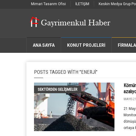
Mimari Tasarım Ofisi
İLETİŞİM
Keskin Medya Grup Por
ANA SAYFA
KONUT PROJELERİ
FIRMAL
POSTS TAGGED WITH "ENERJI"
Kömür ç
SEKTÖRDEN GELIŞMELER
azalıy
MAYIS 21
21 Mayı
Monitor
dönüşüm
ortaya k