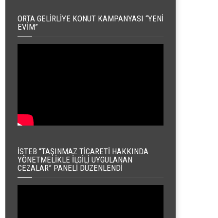
ORTA GELIRLIYE KONUT KAMPANYASI “YENI
EVIM”
İSTEB “TAŞINMAZ TICARETI HAKKINDA
YÖNETMELIKLE İLGILI UYGULANAN
CEZALAR” PANELI DÜZENLENDI