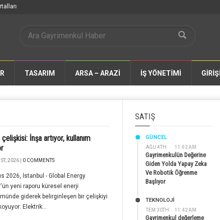
talları
AR
TASARIM
ARSA – ARAZİ
İŞ YÖNETİMİ
GİRİŞ
SATIŞ
elişkisi: İnşa artıyor, kullanım
GÜNCEL
or
AĞU 4TH
11:02 AM
Gayrimenkulün Değerine
ST, 2026 |
0 COMMENTS
Giden Yolda Yapay Zeka
Ve Robotik Öğrenme
s 2026, İstanbul - Global Energy
Başlıyor
'ün yeni raporu küresel enerji
ünde giderek belirginleşen bir çelişkiyi
TEKNOLOJİ
oyuyor: Elektrik...
TEM 30TH
11:42 AM
Gayrimenkul değerleme