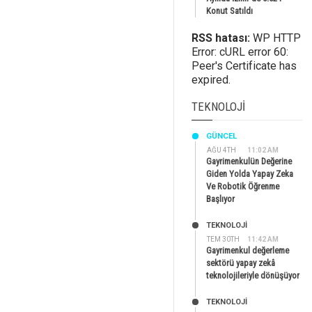
Konut Satıldı
RSS hatası:
WP HTTP
Error: cURL error 60:
Peer's Certificate has
expired.
TEKNOLOJI
GÜNCEL
AĞU 4TH
11:02 AM
Gayrimenkulün Değerine
Giden Yolda Yapay Zeka
Ve Robotik Öğrenme
Başlıyor
TEKNOLOJİ
TEM 30TH
11:42 AM
Gayrimenkul değerleme
sektörü yapay zekâ
teknolojileriyle dönüşüyor
TEKNOLOJİ