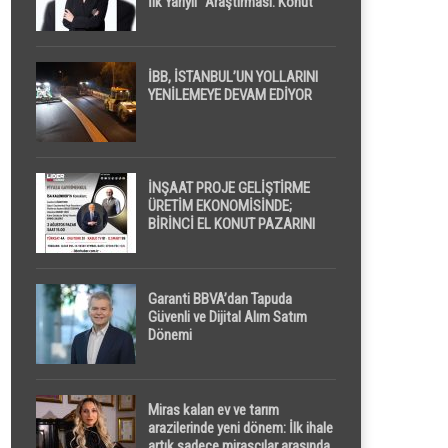
İlk Yarıyıl” Araştırması: Konut
Piyasasında Dengeli Görünüm
Sürerken, İlk El ve İpotekli
Satışlarda Sınırlı Toparlanma
Dikkat Çekti
İBB, İSTANBUL’UN YOLLARINI
YENİLEMEYE DEVAM EDİYOR
İNŞAAT PROJE GELİŞTİRME
ÜRETİM EKONOMİSİNDE;
BİRİNCİ EL KONUT PAZARINI
GPPS PLATFORMU ” PİYASA
GAYRİMENKUL ” İLE
EKRANLARA TAŞIYACAK
Garanti BBVA’dan Tapuda
Güvenli ve Dijital Alım Satım
Dönemi
Miras kalan ev ve tarım
arazilerinde yeni dönem: İlk ihale
artık sadece mirasçılar arasında