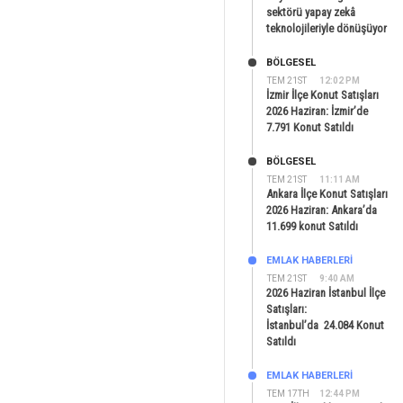
sektörü yapay zekâ
teknolojileriyle dönüşüyor
BÖLGESEL
TEM 21ST
12:02 PM
İzmir İlçe Konut Satışları
2026 Haziran: İzmir’de
7.791 Konut Satıldı
BÖLGESEL
TEM 21ST
11:11 AM
Ankara İlçe Konut Satışları
2026 Haziran: Ankara’da
11.699 konut Satıldı
EMLAK HABERLERI
TEM 21ST
9:40 AM
2026 Haziran İstanbul İlçe
Satışları:
İstanbul’da 24.084 Konut
Satıldı
EMLAK HABERLERI
TEM 17TH
12:44 PM