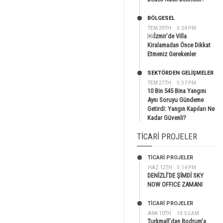
BÖLGESEL
TEM 29TH
5:24 PM
￼İzmir’de Villa
Kiralamadan Önce Dikkat
Etmeniz Gerekenler
SEKTÖRDEN GELIŞMELER
TEM 27TH
5:37 PM
10 Bin 545 Bina Yangını
Aynı Soruyu Gündeme
Getirdi: Yangın Kapıları Ne
Kadar Güvenli?
TICARI PROJELER
TİCARİ PROJELER
HAZ 12TH
5:14 PM
DENİZLİ’DE ŞİMDİ SKY
NOW OFFICE ZAMANI
TİCARİ PROJELER
ARA 10TH
10:52 AM
Turkmall’dan Bodrum’a