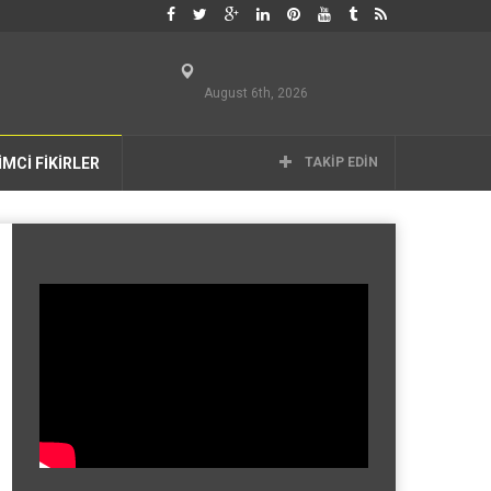
August 6th, 2026
İMCİ FİKİRLER
TAKIP EDIN