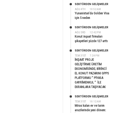
SEKTÖRDEN GELIŞMELER
AĞU 4TH
10:52 AM
Yunanistan’da Golden Visa
için 5 neden
SEKTÖRDEN GELIŞMELER
AĞU 3RD
12:42 PM
Konut inşaat firmaları
şikayetleri yüzde 127 arttı
SEKTÖRDEN GELIŞMELER
TEM 31ST
7:24 PM
İNŞAAT PROJE
GELİŞTİRME ÜRETİM
EKONOMİSİNDE; BİRİNCİ
EL KONUT PAZARINI GPPS
PLATFORMU ” PİYASA
GAYRİMENKUL ” İLE
EKRANLARA TAŞIYACAK
SEKTÖRDEN GELIŞMELER
TEM 31ST
10:12 AM
Miras kalan ev ve tarım
arazilerinde yeni dönem: