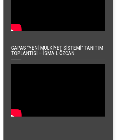
GAPAS “YENI MÜLKIYET SISTEMI” TANITIM
TOPLANTISI – İSMAIL ÖZCAN