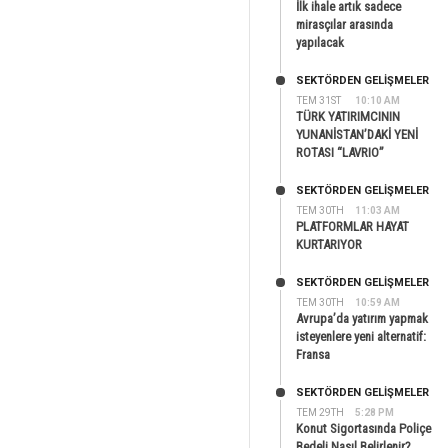
İlk ihale artık sadece
mirasçılar arasında
yapılacak
SEKTÖRDEN GELIŞMELER
TEM 31ST
10:10 AM
TÜRK YATIRIMCININ
YUNANİSTAN’DAKİ YENİ
ROTASI “LAVRIO”
SEKTÖRDEN GELIŞMELER
TEM 30TH
11:03 AM
PLATFORMLAR HAYAT
KURTARIYOR
SEKTÖRDEN GELIŞMELER
TEM 30TH
10:59 AM
Avrupa’da yatırım yapmak
isteyenlere yeni alternatif:
Fransa
SEKTÖRDEN GELIŞMELER
TEM 29TH
5:28 PM
Konut Sigortasında Poliçe
Bedeli Nasıl Belirlenir?