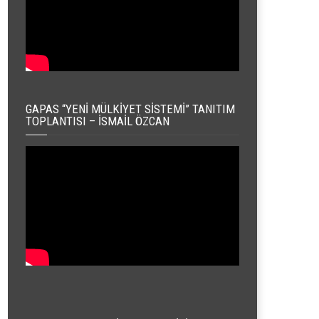
GAPAS “YENI MÜLKIYET SISTEMI” TANITIM
TOPLANTISI – İSMAIL ÖZCAN