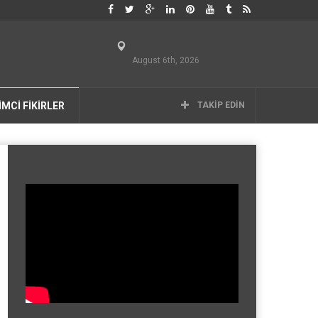
August 6th, 2026
İMCİ FİKİRLER
TAKIP EDIN