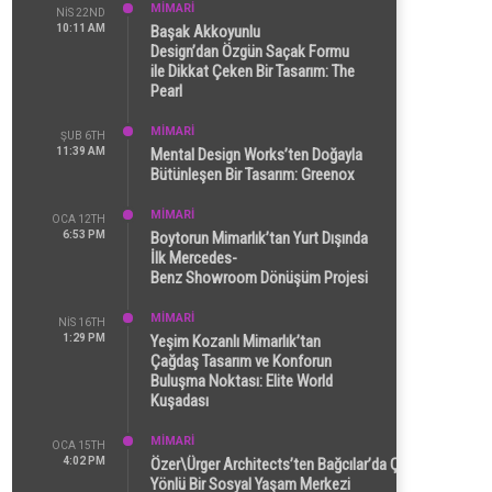
MİMARİ
NIS 22ND
10:11 AM
Başak Akkoyunlu
Design’dan Özgün Saçak Formu
ile Dikkat Çeken Bir Tasarım: The
Pearl
MİMARİ
ŞUB 6TH
11:39 AM
Mental Design Works’ten Doğayla
Bütünleşen Bir Tasarım: Greenox
MİMARİ
OCA 12TH
6:53 PM
Boytorun Mimarlık’tan Yurt Dışında
İlk Mercedes-
Benz Showroom Dönüşüm Projesi
MİMARİ
NIS 16TH
1:29 PM
Yeşim Kozanlı Mimarlık’tan
Çağdaş Tasarım ve Konforun
Buluşma Noktası: Elite World
Kuşadası
MİMARİ
OCA 15TH
4:02 PM
Özer\Ürger Architects’ten Bağcılar’da Çok
Yönlü Bir Sosyal Yaşam Merkezi