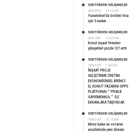
SEKTÖRDEN GELIŞMELER
AĞU 4TH
10:52 AM
Yunanistan’da Golden Visa
için 5 neden
SEKTÖRDEN GELIŞMELER
AĞU 3RD
12:42 PM
Konut inşaat firmaları
şikayetleri yüzde 127 arttı
SEKTÖRDEN GELIŞMELER
TEM 31ST
7:24 PM
İNŞAAT PROJE
GELİŞTİRME ÜRETİM
EKONOMİSİNDE; BİRİNCİ
EL KONUT PAZARINI GPPS
PLATFORMU ” PİYASA
GAYRİMENKUL ” İLE
EKRANLARA TAŞIYACAK
SEKTÖRDEN GELIŞMELER
TEM 31ST
10:12 AM
Miras kalan ev ve tarım
arazilerinde yeni dönem: