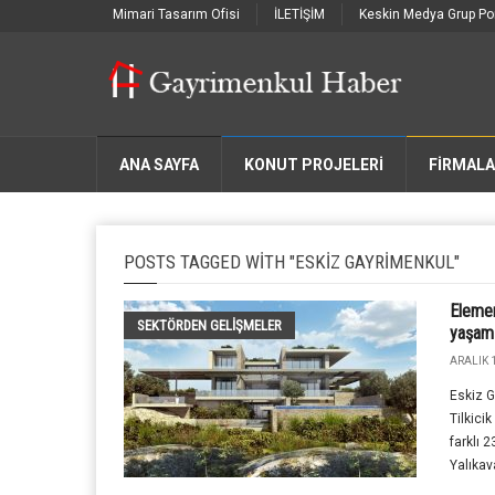
Mimari Tasarım Ofisi
İLETİŞİM
Keskin Medya Grup Por
ANA SAYFA
KONUT PROJELERİ
FIRMAL
POSTS TAGGED WITH "ESKIZ GAYRIMENKUL"
Elemen
SEKTÖRDEN GELIŞMELER
yaşam 
ARALIK 1
Eskiz G
Tilkici
farklı 
Yalıkav