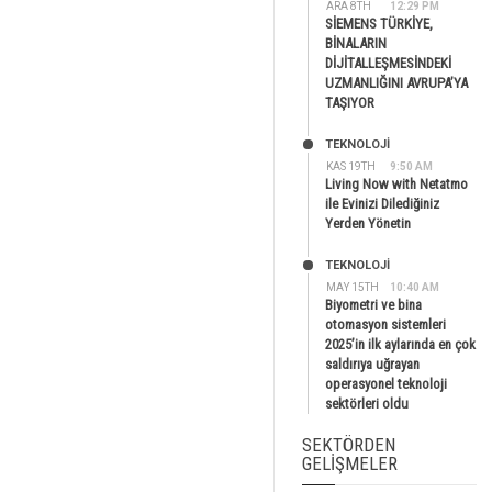
ARA 8TH
12:29 PM
SİEMENS TÜRKİYE,
BİNALARIN
DİJİTALLEŞMESİNDEKİ
UZMANLIĞINI AVRUPA’YA
TAŞIYOR
TEKNOLOJİ
KAS 19TH
9:50 AM
Living Now with Netatmo
ile Evinizi Dilediğiniz
Yerden Yönetin
TEKNOLOJİ
MAY 15TH
10:40 AM
Biyometri ve bina
otomasyon sistemleri
2025’in ilk aylarında en çok
saldırıya uğrayan
operasyonel teknoloji
sektörleri oldu
SEKTÖRDEN
GELIŞMELER