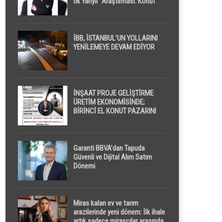
İlk Yarıyıl” Araştırması: Konut
Piyasasında Dengeli Görünüm
Sürerken, İlk El ve İpotekli
Satışlarda Sınırlı Toparlanma
Dikkat Çekti
İBB, İSTANBUL’UN YOLLARINI
YENİLEMEYE DEVAM EDİYOR
İNŞAAT PROJE GELİŞTİRME
ÜRETİM EKONOMİSİNDE;
BİRİNCİ EL KONUT PAZARINI
GPPS PLATFORMU ” PİYASA
GAYRİMENKUL ” İLE
EKRANLARA TAŞIYACAK
Garanti BBVA’dan Tapuda
Güvenli ve Dijital Alım Satım
Dönemi
Miras kalan ev ve tarım
arazilerinde yeni dönem: İlk ihale
artık sadece mirasçılar arasında