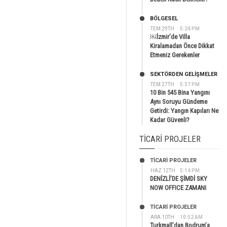
BÖLGESEL
TEM 29TH
5:24 PM
￼İzmir’de Villa
Kiralamadan Önce Dikkat
Etmeniz Gerekenler
SEKTÖRDEN GELIŞMELER
TEM 27TH
5:37 PM
10 Bin 545 Bina Yangını
Aynı Soruyu Gündeme
Getirdi: Yangın Kapıları Ne
Kadar Güvenli?
TICARI PROJELER
TİCARİ PROJELER
HAZ 12TH
5:14 PM
DENİZLİ’DE ŞİMDİ SKY
NOW OFFICE ZAMANI
TİCARİ PROJELER
ARA 10TH
10:52 AM
Turkmall’dan Bodrum’a