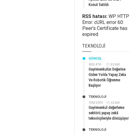
Konut Satıldı
RSS hatası:
WP HTTP
Error: cURL error 60:
Peer's Certificate has
expired.
TEKNOLOJI
GÜNCEL
AĞU 4TH
11:02 AM
Gayrimenkulün Değerine
Giden Yolda Yapay Zeka
Ve Robotik Öğrenme
Başlıyor
TEKNOLOJİ
TEM 30TH
11:42 AM
Gayrimenkul değerleme
sektörü yapay zekâ
teknolojileriyle dönüşüyor
TEKNOLOJİ