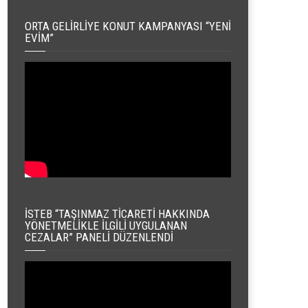
ORTA GELIRLIYE KONUT KAMPANYASI “YENI
EVIM”
İSTEB “TAŞINMAZ TICARETI HAKKINDA
YÖNETMELIKLE İLGILI UYGULANAN
CEZALAR” PANELI DÜZENLENDI