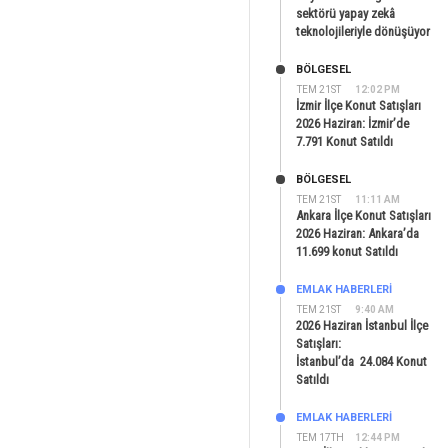
sektörü yapay zekâ
teknolojileriyle dönüşüyor
BÖLGESEL
TEM 21ST
12:02 PM
İzmir İlçe Konut Satışları
2026 Haziran: İzmir’de
7.791 Konut Satıldı
BÖLGESEL
TEM 21ST
11:11 AM
Ankara İlçe Konut Satışları
2026 Haziran: Ankara’da
11.699 konut Satıldı
EMLAK HABERLERI
TEM 21ST
9:40 AM
2026 Haziran İstanbul İlçe
Satışları:
İstanbul’da 24.084 Konut
Satıldı
EMLAK HABERLERI
TEM 17TH
12:44 PM