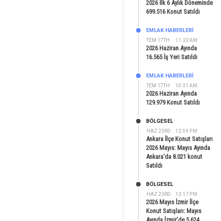
2026 İlk 6 Aylık Döneminde
699.516 Konut Satıldı
EMLAK HABERLERI
TEM 17TH
11:22 AM
2026 Haziran Ayında
16.565 İş Yeri Satıldı
EMLAK HABERLERI
TEM 17TH
10:31 AM
2026 Haziran Ayında
129.979 Konut Satıldı
BÖLGESEL
HAZ 23RD
12:59 PM
Ankara İlçe Konut Satışları
2026 Mayıs: Mayıs Ayında
Ankara’da 8.021 konut
Satıldı
BÖLGESEL
HAZ 23RD
12:17 PM
2026 Mayıs İzmir İlçe
Konut Satışları: Mayıs
Ayında İzmir’de 5.624