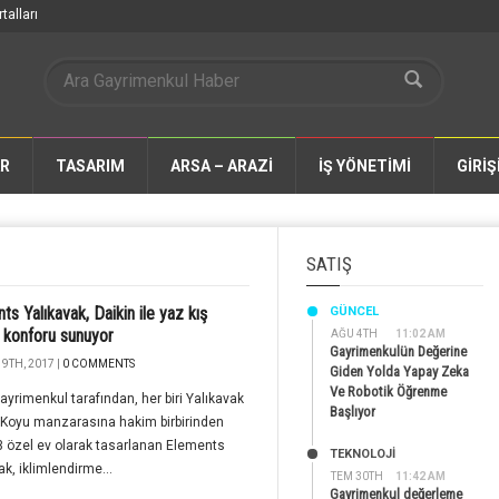
talları
AR
TASARIM
ARSA – ARAZİ
İŞ YÖNETİMİ
GİRİŞ
SATIŞ
ts Yalıkavak, Daikin ile yaz kış
GÜNCEL
konforu sunuyor
AĞU 4TH
11:02 AM
Gayrimenkulün Değerine
9TH, 2017 |
0 COMMENTS
Giden Yolda Yapay Zeka
Ve Robotik Öğrenme
ayrimenkul tarafından, her biri Yalıkavak
Başlıyor
k Koyu manzarasına hakim birbirinden
23 özel ev olarak tasarlanan Elements
TEKNOLOJİ
ak, iklimlendirme...
TEM 30TH
11:42 AM
Gayrimenkul değerleme