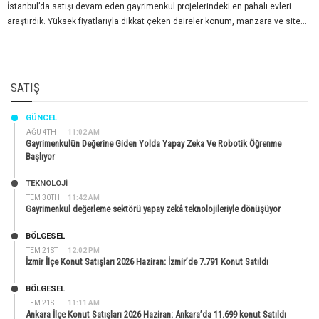
İstanbul’da satışı devam eden gayrimenkul projelerindeki en pahalı evleri
araştırdık. Yüksek fiyatlarıyla dikkat çeken daireler konum, manzara ve site...
SATIŞ
GÜNCEL
AĞU 4TH
11:02 AM
Gayrimenkulün Değerine Giden Yolda Yapay Zeka Ve Robotik Öğrenme
Başlıyor
TEKNOLOJİ
TEM 30TH
11:42 AM
Gayrimenkul değerleme sektörü yapay zekâ teknolojileriyle dönüşüyor
BÖLGESEL
TEM 21ST
12:02 PM
İzmir İlçe Konut Satışları 2026 Haziran: İzmir’de 7.791 Konut Satıldı
BÖLGESEL
TEM 21ST
11:11 AM
Ankara İlçe Konut Satışları 2026 Haziran: Ankara’da 11.699 konut Satıldı