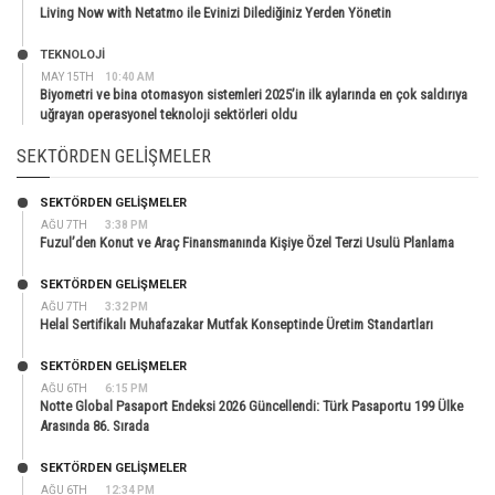
Living Now with Netatmo ile Evinizi Dilediğiniz Yerden Yönetin
TEKNOLOJİ
MAY 15TH
10:40 AM
Biyometri ve bina otomasyon sistemleri 2025’in ilk aylarında en çok saldırıya
uğrayan operasyonel teknoloji sektörleri oldu
SEKTÖRDEN GELIŞMELER
SEKTÖRDEN GELIŞMELER
AĞU 7TH
3:38 PM
Fuzul’den Konut ve Araç Finansmanında Kişiye Özel Terzi Usulü Planlama
SEKTÖRDEN GELIŞMELER
AĞU 7TH
3:32 PM
Helal Sertifikalı Muhafazakar Mutfak Konseptinde Üretim Standartları
SEKTÖRDEN GELIŞMELER
AĞU 6TH
6:15 PM
Notte Global Pasaport Endeksi 2026 Güncellendi: Türk Pasaportu 199 Ülke
Arasında 86. Sırada
SEKTÖRDEN GELIŞMELER
AĞU 6TH
12:34 PM