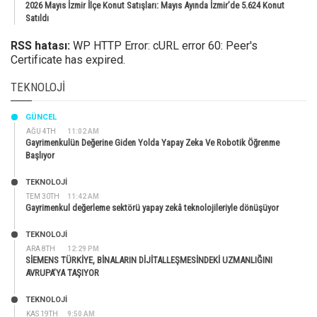
2026 Mayıs İzmir İlçe Konut Satışları: Mayıs Ayında İzmir’de 5.624 Konut
Satıldı
RSS hatası:
WP HTTP Error: cURL error 60: Peer's
Certificate has expired.
TEKNOLOJI
GÜNCEL
AĞU 4TH
11:02 AM
Gayrimenkulün Değerine Giden Yolda Yapay Zeka Ve Robotik Öğrenme
Başlıyor
TEKNOLOJİ
TEM 30TH
11:42 AM
Gayrimenkul değerleme sektörü yapay zekâ teknolojileriyle dönüşüyor
TEKNOLOJİ
ARA 8TH
12:29 PM
SİEMENS TÜRKİYE, BİNALARIN DİJİTALLEŞMESİNDEKİ UZMANLIĞINI
AVRUPA’YA TAŞIYOR
TEKNOLOJİ
KAS 19TH
9:50 AM