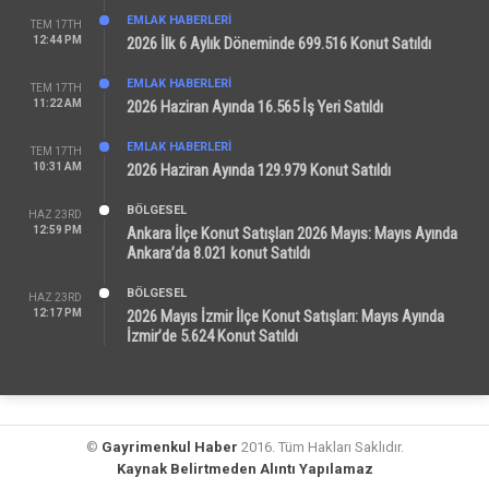
EMLAK HABERLERI
TEM 17TH
12:44 PM
2026 İlk 6 Aylık Döneminde 699.516 Konut Satıldı
EMLAK HABERLERI
TEM 17TH
11:22 AM
2026 Haziran Ayında 16.565 İş Yeri Satıldı
EMLAK HABERLERI
TEM 17TH
10:31 AM
2026 Haziran Ayında 129.979 Konut Satıldı
BÖLGESEL
HAZ 23RD
12:59 PM
Ankara İlçe Konut Satışları 2026 Mayıs: Mayıs Ayında
Ankara’da 8.021 konut Satıldı
BÖLGESEL
HAZ 23RD
12:17 PM
2026 Mayıs İzmir İlçe Konut Satışları: Mayıs Ayında
İzmir’de 5.624 Konut Satıldı
©
Gayrimenkul Haber
2016. Tüm Hakları Saklıdır.
Kaynak Belirtmeden Alıntı Yapılamaz