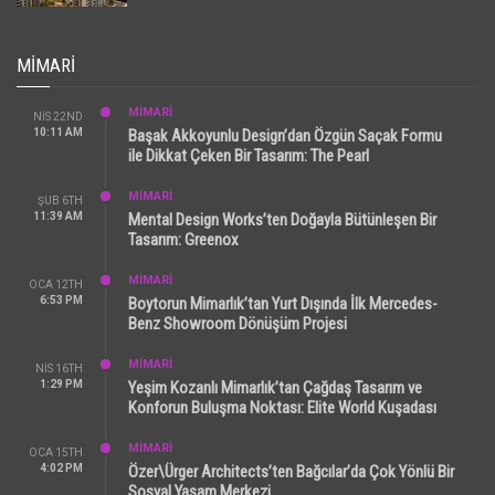
MIMARI
MİMARİ
NIS 22ND
10:11 AM
Başak Akkoyunlu Design’dan Özgün Saçak Formu
ile Dikkat Çeken Bir Tasarım: The Pearl
MİMARİ
ŞUB 6TH
11:39 AM
Mental Design Works’ten Doğayla Bütünleşen Bir
Tasarım: Greenox
MİMARİ
OCA 12TH
6:53 PM
Boytorun Mimarlık’tan Yurt Dışında İlk Mercedes-
Benz Showroom Dönüşüm Projesi
MİMARİ
NIS 16TH
1:29 PM
Yeşim Kozanlı Mimarlık’tan Çağdaş Tasarım ve
Konforun Buluşma Noktası: Elite World Kuşadası
MİMARİ
OCA 15TH
4:02 PM
Özer\Ürger Architects’ten Bağcılar’da Çok Yönlü Bir
Sosyal Yaşam Merkezi