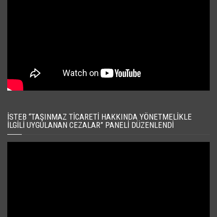
İSTEB “TAŞINMAZ TICARETI HAKKINDA YÖNETMELIKLE
İLGILI UYGULANAN CEZALAR” PANELI DÜZENLENDI