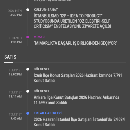
KÜLTÜR-SANAT
OCA 14TH
3:37 PM
İSTANBULSMD “I2P – IDEA TO PRODUCT”
STÜDYOSUNDA ÜRETİLEN “ÖZ ELEŞTİRİ-SELF
CRITICISM” ENSTELASYONU ZİYARETE AÇILDI
MİMARİ
OCA 9TH
1:38 PM
“MİMARLIKTA BAŞARI, İŞ BİRLİĞİNDEN GEÇİYOR”
SATIŞ
BÖLGESEL
TEM 21ST
12:02 PM
İzmir İlçe Konut Satışları 2026 Haziran: İzmir’de 7.791
Konut Satıldı
BÖLGESEL
TEM 21ST
11:11 AM
Ankara İlçe Konut Satışları 2026 Haziran: Ankara’da
11.699 konut Satıldı
EMLAK HABERLERI
TEM 21ST
9:40 AM
2026 Haziran İstanbul İlçe Satışları: İstanbul’da 24.084
Konut Satıldı