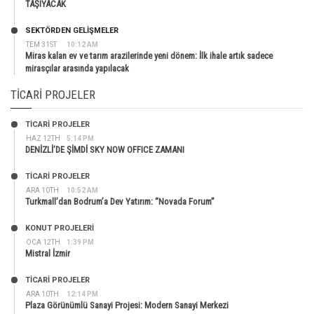
TAŞIYACAK
SEKTÖRDEN GELIŞMELER
TEM 31ST
10:12 AM
Miras kalan ev ve tarım arazilerinde yeni dönem: İlk ihale artık sadece
mirasçılar arasında yapılacak
TICARI PROJELER
TİCARİ PROJELER
HAZ 12TH
5:14 PM
DENİZLİ’DE ŞİMDİ SKY NOW OFFICE ZAMANI
TİCARİ PROJELER
ARA 10TH
10:52 AM
Turkmall’dan Bodrum’a Dev Yatırım: “Novada Forum”
KONUT PROJELERI
OCA 12TH
1:39 PM
Mistral İzmir
TİCARİ PROJELER
ARA 10TH
12:14 PM
Plaza Görünümlü Sanayi Projesi: Modern Sanayi Merkezi