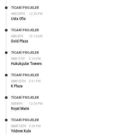
TİCARİ PROJELER
KAS 29TH
12:23 PM
Usta Ofis
TİCARİ PROJELER
KAS 6TH
10:12 AM
Gold Plaza
TİCARİ PROJELER
MAY 31ST
3:10 PM
Hukukçular Towers
TİCARİ PROJELER
MAY 25TH
5:51 PM
K Plaza
TİCARİ PROJELER
NIS 8TH
12:34 PM
Royal Marin
TİCARİ PROJELER
MAR 16TH
3:30 PM
Yıldırım Kule