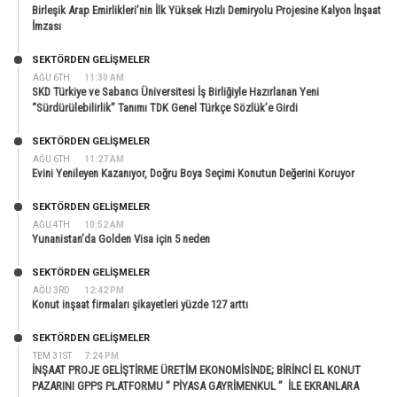
Birleşik Arap Emirlikleri’nin İlk Yüksek Hızlı Demiryolu Projesine Kalyon İnşaat
İmzası
SEKTÖRDEN GELIŞMELER
AĞU 6TH
11:30 AM
SKD Türkiye ve Sabancı Üniversitesi İş Birliğiyle Hazırlanan Yeni
“Sürdürülebilirlik” Tanımı TDK Genel Türkçe Sözlük’e Girdi
SEKTÖRDEN GELIŞMELER
AĞU 6TH
11:27 AM
Evini Yenileyen Kazanıyor, Doğru Boya Seçimi Konutun Değerini Koruyor
SEKTÖRDEN GELIŞMELER
AĞU 4TH
10:52 AM
Yunanistan’da Golden Visa için 5 neden
SEKTÖRDEN GELIŞMELER
AĞU 3RD
12:42 PM
Konut inşaat firmaları şikayetleri yüzde 127 arttı
SEKTÖRDEN GELIŞMELER
TEM 31ST
7:24 PM
İNŞAAT PROJE GELİŞTİRME ÜRETİM EKONOMİSİNDE; BİRİNCİ EL KONUT
PAZARINI GPPS PLATFORMU ” PİYASA GAYRİMENKUL ” İLE EKRANLARA