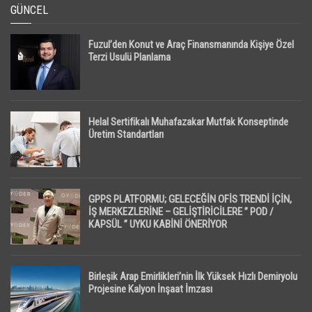
GÜNCEL
Fuzul’den Konut ve Araç Finansmanında Kişiye Özel
Terzi Usulü Planlama
Helal Sertifikalı Muhafazakar Mutfak Konseptinde
Üretim Standartları
GPPS PLATFORMU; GELECEĞİN OFİS TRENDİ İÇİN,
İŞ MERKEZLERİNE – GELİŞTİRİCİLERE ” POD /
KAPSÜL ” UYKU KABİNİ ÖNERİYOR
Birleşik Arap Emirlikleri’nin İlk Yüksek Hızlı Demiryolu
Projesine Kalyon İnşaat İmzası