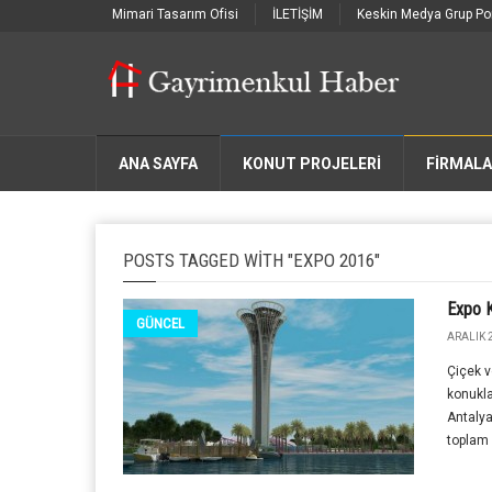
Mimari Tasarım Ofisi
İLETİŞİM
Keskin Medya Grup Por
ANA SAYFA
KONUT PROJELERİ
FIRMAL
POSTS TAGGED WITH "EXPO 2016"
Expo 
GÜNCEL
ARALIK 2
Çiçek 
konukla
Antaly
toplam 