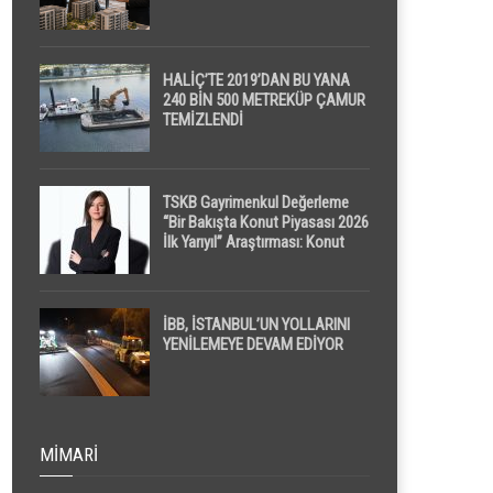
HALİÇ’TE 2019’DAN BU YANA
240 BİN 500 METREKÜP ÇAMUR
TEMİZLENDİ
TSKB Gayrimenkul Değerleme
“Bir Bakışta Konut Piyasası 2026
İlk Yarıyıl” Araştırması: Konut
Piyasasında Dengeli Görünüm
Sürerken, İlk El ve İpotekli
Satışlarda Sınırlı Toparlanma
Dikkat Çekti
İBB, İSTANBUL’UN YOLLARINI
YENİLEMEYE DEVAM EDİYOR
MIMARI