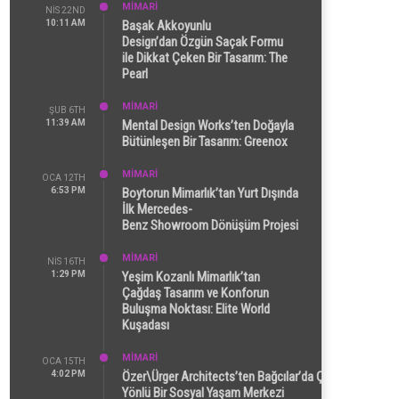
MİMARİ
NIS 22ND
10:11 AM
Başak Akkoyunlu
Design’dan Özgün Saçak Formu
ile Dikkat Çeken Bir Tasarım: The
Pearl
MİMARİ
ŞUB 6TH
11:39 AM
Mental Design Works’ten Doğayla
Bütünleşen Bir Tasarım: Greenox
MİMARİ
OCA 12TH
6:53 PM
Boytorun Mimarlık’tan Yurt Dışında
İlk Mercedes-
Benz Showroom Dönüşüm Projesi
MİMARİ
NIS 16TH
1:29 PM
Yeşim Kozanlı Mimarlık’tan
Çağdaş Tasarım ve Konforun
Buluşma Noktası: Elite World
Kuşadası
MİMARİ
OCA 15TH
4:02 PM
Özer\Ürger Architects’ten Bağcılar’da Çok
Yönlü Bir Sosyal Yaşam Merkezi