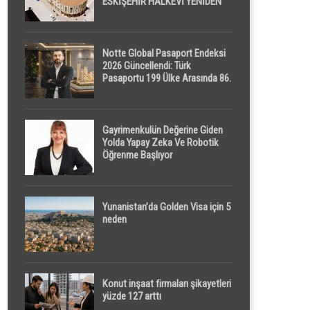
ESKİŞEHİR HALKEVİ YENİDEN
HAYAT BULUYOR
Notte Global Pasaport Endeksi
2026 Güncellendi: Türk
Pasaportu 199 Ülke Arasında 86.
Sırada
Gayrimenkulün Değerine Giden
Yolda Yapay Zeka Ve Robotik
Öğrenme Başlıyor
Yunanistan’da Golden Visa için 5
neden
Konut inşaat firmaları şikayetleri
yüzde 127 arttı