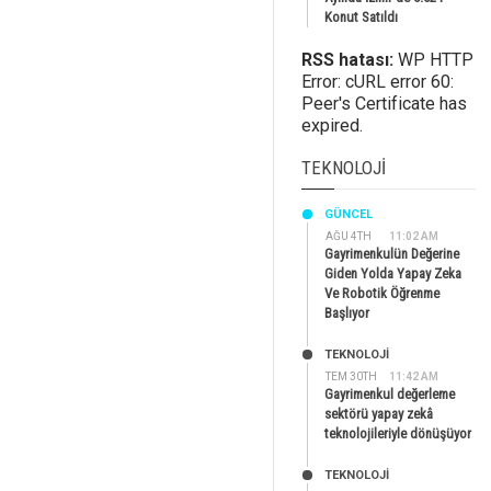
Konut Satıldı
RSS hatası:
WP HTTP
Error: cURL error 60:
Peer's Certificate has
expired.
TEKNOLOJI
GÜNCEL
AĞU 4TH
11:02 AM
Gayrimenkulün Değerine
Giden Yolda Yapay Zeka
Ve Robotik Öğrenme
Başlıyor
TEKNOLOJİ
TEM 30TH
11:42 AM
Gayrimenkul değerleme
sektörü yapay zekâ
teknolojileriyle dönüşüyor
TEKNOLOJİ