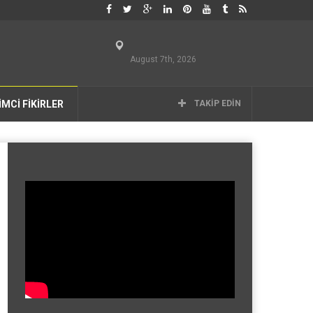
August 7th, 2026
İMCİ FİKİRLER
TAKIP EDIN