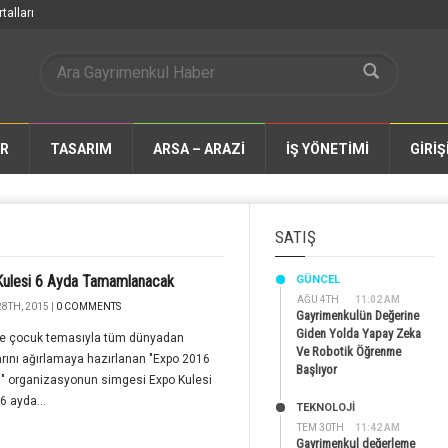
talları
AR
TASARIM
ARSA – ARAZİ
İŞ YÖNETİMİ
GİRİŞ
SATIŞ
Kulesi 6 Ayda Tamamlanacak
GÜNCEL
AĞU 4TH
11:02 AM
8TH, 2015 |
0 COMMENTS
Gayrimenkulün Değerine
Giden Yolda Yapay Zeka
ve çocuk temasıyla tüm dünyadan
Ve Robotik Öğrenme
rını ağırlamaya hazırlanan "Expo 2016
Başlıyor
a" organizasyonun simgesi Expo Kulesi
6 ayda...
TEKNOLOJİ
TEM 30TH
11:42 AM
Gayrimenkul değerleme