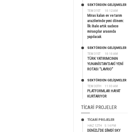
SEKTÖRDEN GELIŞMELER
TEM 31ST
10:12 AM
Miras kalan ev ve tarım
arazilerinde yeni dönem:
İlk ihale artık sadece
mirasçılar arasında
yapılacak
SEKTÖRDEN GELIŞMELER
TEM 31ST
10:10 AM
TÜRK YATIRIMCININ
YUNANİSTAN’DAKİ YENİ
ROTASI “LAVRIO”
SEKTÖRDEN GELIŞMELER
TEM 30TH
11:03 AM
PLATFORMLAR HAYAT
KURTARIYOR
TICARI PROJELER
TİCARİ PROJELER
HAZ 12TH
5:14 PM
DENİZLİ’DE ŞİMDİ SKY