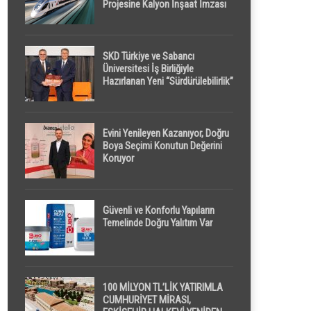
Projesine Kalyon İnşaat İmzası
SKD Türkiye ve Sabancı
Üniversitesi İş Birliğiyle
Hazırlanan Yeni “Sürdürülebilirlik”
Tanımı TDK Genel Türkçe
Sözlük’e Girdi
Evini Yenileyen Kazanıyor, Doğru
Boya Seçimi Konutun Değerini
Koruyor
Güvenli ve Konforlu Yapıların
Temelinde Doğru Yalıtım Var
100 MİLYON TL’LİK YATIRIMLA
CUMHURİYET MİRASI,