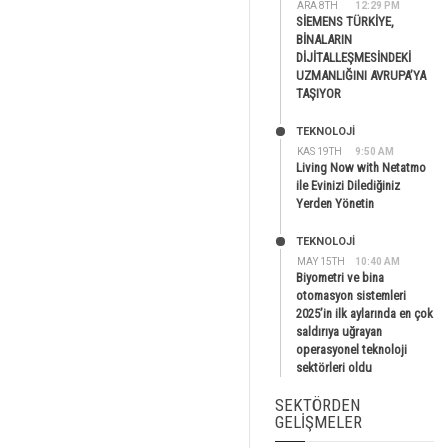
ARA 8TH
12:29 PM
SİEMENS TÜRKİYE,
BİNALARIN
DİJİTALLEŞMESİNDEKİ
UZMANLIĞINI AVRUPA’YA
TAŞIYOR
TEKNOLOJİ
KAS 19TH
9:50 AM
Living Now with Netatmo
ile Evinizi Dilediğiniz
Yerden Yönetin
TEKNOLOJİ
MAY 15TH
10:40 AM
Biyometri ve bina
otomasyon sistemleri
2025’in ilk aylarında en çok
saldırıya uğrayan
operasyonel teknoloji
sektörleri oldu
SEKTÖRDEN
GELIŞMELER