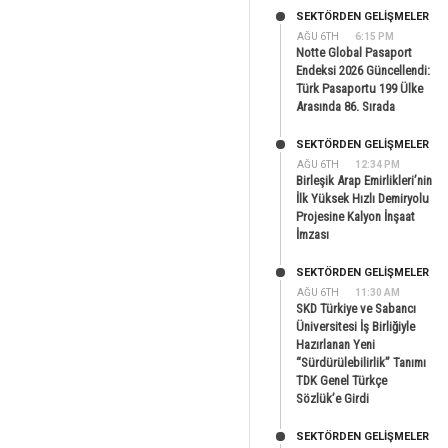
SEKTÖRDEN GELIŞMELER
AĞU 6TH
6:15 PM
Notte Global Pasaport
Endeksi 2026 Güncellendi:
Türk Pasaportu 199 Ülke
Arasında 86. Sırada
SEKTÖRDEN GELIŞMELER
AĞU 6TH
12:34 PM
Birleşik Arap Emirlikleri’nin
İlk Yüksek Hızlı Demiryolu
Projesine Kalyon İnşaat
İmzası
SEKTÖRDEN GELIŞMELER
AĞU 6TH
11:30 AM
SKD Türkiye ve Sabancı
Üniversitesi İş Birliğiyle
Hazırlanan Yeni
“Sürdürülebilirlik” Tanımı
TDK Genel Türkçe
Sözlük’e Girdi
SEKTÖRDEN GELIŞMELER