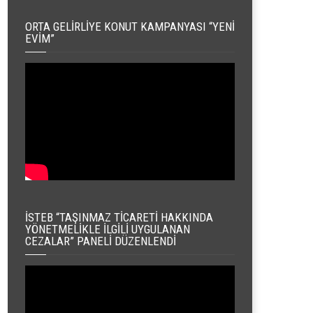
ORTA GELIRLIYE KONUT KAMPANYASI “YENI
EVIM”
İSTEB “TAŞINMAZ TICARETI HAKKINDA
YÖNETMELIKLE İLGILI UYGULANAN
CEZALAR” PANELI DÜZENLENDI