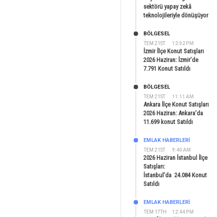
sektörü yapay zekâ
teknolojileriyle dönüşüyor
BÖLGESEL
TEM 21ST
12:02 PM
İzmir İlçe Konut Satışları
2026 Haziran: İzmir’de
7.791 Konut Satıldı
BÖLGESEL
TEM 21ST
11:11 AM
Ankara İlçe Konut Satışları
2026 Haziran: Ankara’da
11.699 konut Satıldı
EMLAK HABERLERI
TEM 21ST
9:40 AM
2026 Haziran İstanbul İlçe
Satışları:
İstanbul’da 24.084 Konut
Satıldı
EMLAK HABERLERI
TEM 17TH
12:44 PM