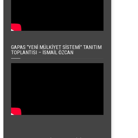
GAPAS “YENI MÜLKIYET SISTEMI” TANITIM
TOPLANTISI – İSMAIL ÖZCAN