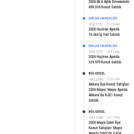
2026 İlk 6 Aylık Döneminde
699.516 Konut Satıldı
EMLAK HABERLERI
TEM 17TH
11:22 AM
2026 Haziran Ayında
16.565 İş Yeri Satıldı
EMLAK HABERLERI
TEM 17TH
10:31 AM
2026 Haziran Ayında
129.979 Konut Satıldı
BÖLGESEL
HAZ 23RD
12:59 PM
Ankara İlçe Konut Satışları
2026 Mayıs: Mayıs Ayında
Ankara’da 8.021 konut
Satıldı
BÖLGESEL
HAZ 23RD
12:17 PM
2026 Mayıs İzmir İlçe
Konut Satışları: Mayıs
Ayında İzmir’de 5.624