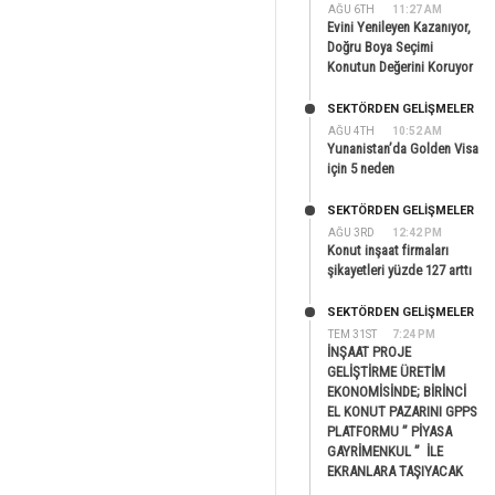
AĞU 6TH
11:27 AM
Evini Yenileyen Kazanıyor,
Doğru Boya Seçimi
Konutun Değerini Koruyor
SEKTÖRDEN GELIŞMELER
AĞU 4TH
10:52 AM
Yunanistan’da Golden Visa
için 5 neden
SEKTÖRDEN GELIŞMELER
AĞU 3RD
12:42 PM
Konut inşaat firmaları
şikayetleri yüzde 127 arttı
SEKTÖRDEN GELIŞMELER
TEM 31ST
7:24 PM
İNŞAAT PROJE
GELİŞTİRME ÜRETİM
EKONOMİSİNDE; BİRİNCİ
EL KONUT PAZARINI GPPS
PLATFORMU ” PİYASA
GAYRİMENKUL ” İLE
EKRANLARA TAŞIYACAK