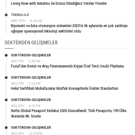
Living Now with Netatmo ile Evinizi Dilediğiniz Yerden Yönetin
TEKNOLOJİ
MAY 15TH
10:40 AM
Biyometri ve bina otomasyon sistemleri 2025’in ilk aylarında en çok saldırıya
uğrayan operasyonel teknoloji sektörleri oldu
SEKTÖRDEN GELIŞMELER
SEKTÖRDEN GELIŞMELER
AĞU 7TH
3:38 PM
Fuzul’den Konut ve Araç Finansmanında Kişiye Özel Terzi Usulü Planlama
SEKTÖRDEN GELIŞMELER
AĞU 7TH
3:32 PM
Helal Sertifikalı Muhafazakar Mutfak Konseptinde Üretim Standartları
SEKTÖRDEN GELIŞMELER
AĞU 6TH
6:15 PM
Notte Global Pasaport Endeksi 2026 Güncellendi: Türk Pasaportu 199 Ülke
Arasında 86. Sırada
SEKTÖRDEN GELIŞMELER
AĞU 6TH
12:34 PM