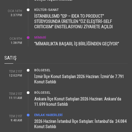
KÜLTÜR-SANAT
OCA 14TH
3:37 PM
İSTANBULSMD “I2P – IDEA TO PRODUCT”
STÜDYOSUNDA ÜRETİLEN “ÖZ ELEŞTİRİ-SELF
CRITICISM” ENSTELASYONU ZİYARETE AÇILDI
MİMARİ
OCA 9TH
1:38 PM
“MİMARLIKTA BAŞARI, İŞ BİRLİĞİNDEN GEÇİYOR”
SATIŞ
BÖLGESEL
TEM 21ST
12:02 PM
İzmir İlçe Konut Satışları 2026 Haziran: İzmir’de 7.791
Konut Satıldı
BÖLGESEL
TEM 21ST
11:11 AM
Ankara İlçe Konut Satışları 2026 Haziran: Ankara’da
11.699 konut Satıldı
EMLAK HABERLERI
TEM 21ST
9:40 AM
2026 Haziran İstanbul İlçe Satışları: İstanbul’da 24.084
Konut Satıldı