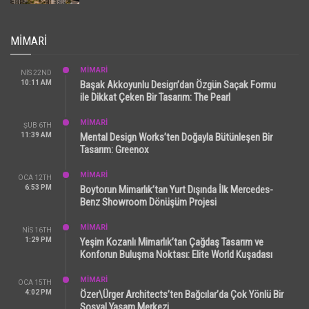
MIMARI
MİMARİ
NIS 22ND
10:11 AM
Başak Akkoyunlu Design’dan Özgün Saçak Formu
ile Dikkat Çeken Bir Tasarım: The Pearl
MİMARİ
ŞUB 6TH
11:39 AM
Mental Design Works’ten Doğayla Bütünleşen Bir
Tasarım: Greenox
MİMARİ
OCA 12TH
6:53 PM
Boytorun Mimarlık’tan Yurt Dışında İlk Mercedes-
Benz Showroom Dönüşüm Projesi
MİMARİ
NIS 16TH
1:29 PM
Yeşim Kozanlı Mimarlık’tan Çağdaş Tasarım ve
Konforun Buluşma Noktası: Elite World Kuşadası
MİMARİ
OCA 15TH
4:02 PM
Özer\Ürger Architects’ten Bağcılar’da Çok Yönlü Bir
Sosyal Yaşam Merkezi