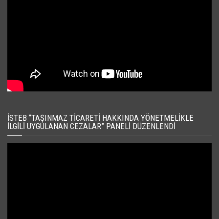
İSTEB “TAŞINMAZ TICARETI HAKKINDA YÖNETMELIKLE
İLGILI UYGULANAN CEZALAR” PANELI DÜZENLENDI