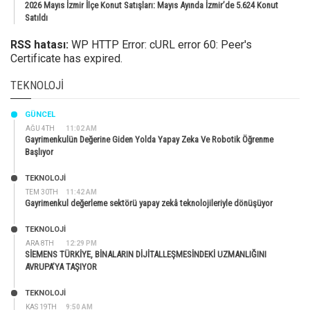
2026 Mayıs İzmir İlçe Konut Satışları: Mayıs Ayında İzmir’de 5.624 Konut
Satıldı
RSS hatası:
WP HTTP Error: cURL error 60: Peer's
Certificate has expired.
TEKNOLOJI
GÜNCEL
AĞU 4TH
11:02 AM
Gayrimenkulün Değerine Giden Yolda Yapay Zeka Ve Robotik Öğrenme
Başlıyor
TEKNOLOJİ
TEM 30TH
11:42 AM
Gayrimenkul değerleme sektörü yapay zekâ teknolojileriyle dönüşüyor
TEKNOLOJİ
ARA 8TH
12:29 PM
SİEMENS TÜRKİYE, BİNALARIN DİJİTALLEŞMESİNDEKİ UZMANLIĞINI
AVRUPA’YA TAŞIYOR
TEKNOLOJİ
KAS 19TH
9:50 AM