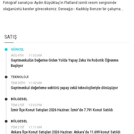
Fotoğraf sanatçısı Aydın Büyüktaş'ın Flatland isimli resim sergisinde
olağanüstü kareler göreceksiniz. Dereağzı - Kadıköy Benzer bir çalışma...
SATIŞ
GÜNCEL
AĞU 4TH
11:02 AM
Gayrimenkulün Değerine Giden Yolda Yapay Zeka Ve Robotik Öğrenme
Başlıyor
TEKNOLOJİ
TEM 30TH
11:42 AM
Gayrimenkul değerleme sektörü yapay zekâ teknolojileriyle dönüşüyor
BÖLGESEL
TEM 21ST
12:02 PM
İzmir İlçe Konut Satışları 2026 Haziran: İzmir’de 7.791 Konut Satıldı
BÖLGESEL
TEM 21ST
11:11 AM
Ankara İlçe Konut Satışları 2026 Haziran: Ankara’da 11.699 konut Satıldı