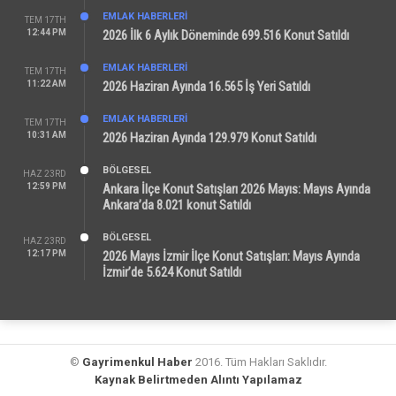
EMLAK HABERLERI
TEM 17TH
12:44 PM
2026 İlk 6 Aylık Döneminde 699.516 Konut Satıldı
EMLAK HABERLERI
TEM 17TH
11:22 AM
2026 Haziran Ayında 16.565 İş Yeri Satıldı
EMLAK HABERLERI
TEM 17TH
10:31 AM
2026 Haziran Ayında 129.979 Konut Satıldı
BÖLGESEL
HAZ 23RD
12:59 PM
Ankara İlçe Konut Satışları 2026 Mayıs: Mayıs Ayında
Ankara’da 8.021 konut Satıldı
BÖLGESEL
HAZ 23RD
12:17 PM
2026 Mayıs İzmir İlçe Konut Satışları: Mayıs Ayında
İzmir’de 5.624 Konut Satıldı
©
Gayrimenkul Haber
2016. Tüm Hakları Saklıdır.
Kaynak Belirtmeden Alıntı Yapılamaz