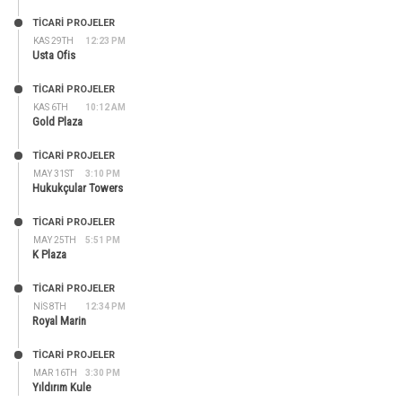
TİCARİ PROJELER
KAS 29TH
12:23 PM
Usta Ofis
TİCARİ PROJELER
KAS 6TH
10:12 AM
Gold Plaza
TİCARİ PROJELER
MAY 31ST
3:10 PM
Hukukçular Towers
TİCARİ PROJELER
MAY 25TH
5:51 PM
K Plaza
TİCARİ PROJELER
NIS 8TH
12:34 PM
Royal Marin
TİCARİ PROJELER
MAR 16TH
3:30 PM
Yıldırım Kule