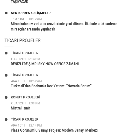
TAŞIYACAK
SEKTÖRDEN GELIŞMELER
TEM 31ST
10:12 AM
Miras kalan ev ve tarım arazilerinde yeni dönem: İlk ihale artık sadece
mirasçılar arasında yapılacak
TICARI PROJELER
TİCARİ PROJELER
HAZ 12TH
5:14 PM
DENİZLİ’DE ŞİMDİ SKY NOW OFFICE ZAMANI
TİCARİ PROJELER
ARA 10TH
10:52 AM
Turkmall’dan Bodrum’a Dev Yatırım: “Novada Forum”
KONUT PROJELERI
OCA 12TH
1:39 PM
Mistral İzmir
TİCARİ PROJELER
ARA 10TH
12:14 PM
Plaza Görünümlü Sanayi Projesi: Modern Sanayi Merkezi