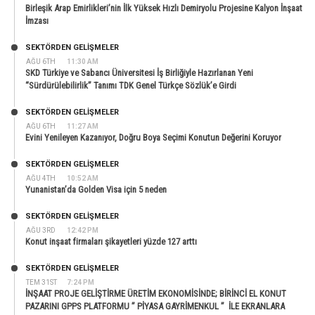
Birleşik Arap Emirlikleri’nin İlk Yüksek Hızlı Demiryolu Projesine Kalyon İnşaat
İmzası
SEKTÖRDEN GELIŞMELER
AĞU 6TH
11:30 AM
SKD Türkiye ve Sabancı Üniversitesi İş Birliğiyle Hazırlanan Yeni
“Sürdürülebilirlik” Tanımı TDK Genel Türkçe Sözlük’e Girdi
SEKTÖRDEN GELIŞMELER
AĞU 6TH
11:27 AM
Evini Yenileyen Kazanıyor, Doğru Boya Seçimi Konutun Değerini Koruyor
SEKTÖRDEN GELIŞMELER
AĞU 4TH
10:52 AM
Yunanistan’da Golden Visa için 5 neden
SEKTÖRDEN GELIŞMELER
AĞU 3RD
12:42 PM
Konut inşaat firmaları şikayetleri yüzde 127 arttı
SEKTÖRDEN GELIŞMELER
TEM 31ST
7:24 PM
İNŞAAT PROJE GELİŞTİRME ÜRETİM EKONOMİSİNDE; BİRİNCİ EL KONUT
PAZARINI GPPS PLATFORMU ” PİYASA GAYRİMENKUL ” İLE EKRANLARA