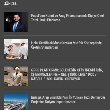
GÜNCEL
Fuzul’den Konut ve Araç Finansmanında Kişiye Özel
Terzi Usulü Planlama
Helal Sertifikalı Muhafazakar Mutfak Konseptinde
Üretim Standartları
GPPS PLATFORMU; GELECEĞİN OFİS TRENDİ İÇİN,
İŞ MERKEZLERİNE – GELİŞTİRİCİLERE ” POD /
KAPSÜL ” UYKU KABİNİ ÖNERİYOR
Birleşik Arap Emirlikleri’nin İlk Yüksek Hızlı Demiryolu
Projesine Kalyon İnşaat İmzası