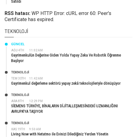
Satıldı
RSS hatası:
WP HTTP Error: cURL error 60: Peer's
Certificate has expired.
TEKNOLOJI
GÜNCEL
AĞU 4TH
11:02 AM
Gayrimenkulün Değerine Giden Yolda Yapay Zeka Ve Robotik Öğrenme
Başlıyor
TEKNOLOJİ
TEM 30TH
11:42 AM
Gayrimenkul değerleme sektörü yapay zekâ teknolojileriyle dönüşüyor
TEKNOLOJİ
ARA 8TH
12:29 PM
SİEMENS TÜRKİYE, BİNALARIN DİJİTALLEŞMESİNDEKİ UZMANLIĞINI
AVRUPA’YA TAŞIYOR
TEKNOLOJİ
KAS 19TH
9:50 AM
Living Now with Netatmo ile Evinizi Dilediğiniz Yerden Yönetin