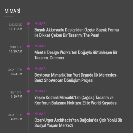
MIMARI
MİMARİ
NIS 22ND
10:11 AM
Başak Akkoyunlu Design’dan Özgün Saçak Formu
ile Dikkat Çeken Bir Tasarım: The Pearl
MİMARİ
ŞUB 6TH
11:39 AM
Mental Design Works’ten Doğayla Bütünleşen Bir
Tasarım: Greenox
MİMARİ
OCA 12TH
6:53 PM
Boytorun Mimarlık’tan Yurt Dışında İlk Mercedes-
Benz Showroom Dönüşüm Projesi
MİMARİ
NIS 16TH
1:29 PM
Yeşim Kozanlı Mimarlık’tan Çağdaş Tasarım ve
Konforun Buluşma Noktası: Elite World Kuşadası
MİMARİ
OCA 15TH
4:02 PM
Özer\Ürger Architects’ten Bağcılar’da Çok Yönlü Bir
Sosyal Yaşam Merkezi