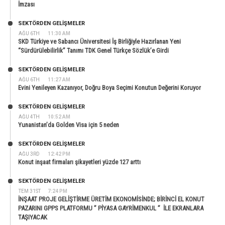
İmzası
SEKTÖRDEN GELIŞMELER
AĞU 6TH
11:30 AM
SKD Türkiye ve Sabancı Üniversitesi İş Birliğiyle Hazırlanan Yeni
“Sürdürülebilirlik” Tanımı TDK Genel Türkçe Sözlük’e Girdi
SEKTÖRDEN GELIŞMELER
AĞU 6TH
11:27 AM
Evini Yenileyen Kazanıyor, Doğru Boya Seçimi Konutun Değerini Koruyor
SEKTÖRDEN GELIŞMELER
AĞU 4TH
10:52 AM
Yunanistan’da Golden Visa için 5 neden
SEKTÖRDEN GELIŞMELER
AĞU 3RD
12:42 PM
Konut inşaat firmaları şikayetleri yüzde 127 arttı
SEKTÖRDEN GELIŞMELER
TEM 31ST
7:24 PM
İNŞAAT PROJE GELİŞTİRME ÜRETİM EKONOMİSİNDE; BİRİNCİ EL KONUT
PAZARINI GPPS PLATFORMU ” PİYASA GAYRİMENKUL ” İLE EKRANLARA
TAŞIYACAK