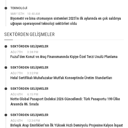
TEKNOLOJİ
MAY 15TH
10:40 AM
Biyometri ve bina otomasyon sistemleri 2025’in ilk aylarında en çok saldırıya
uğrayan operasyonel teknoloji sektörleri oldu
SEKTÖRDEN GELIŞMELER
SEKTÖRDEN GELIŞMELER
AĞU 7TH
3:38 PM
Fuzul’den Konut ve Araç Finansmanında Kişiye Özel Terzi Usulü Planlama
SEKTÖRDEN GELIŞMELER
AĞU 7TH
3:32 PM
Helal Sertifikalı Muhafazakar Mutfak Konseptinde Üretim Standartları
SEKTÖRDEN GELIŞMELER
AĞU 6TH
6:15 PM
Notte Global Pasaport Endeksi 2026 Güncellendi: Türk Pasaportu 199 Ülke
Arasında 86. Sırada
SEKTÖRDEN GELIŞMELER
AĞU 6TH
12:34 PM
Birleşik Arap Emirlikleri’nin İlk Yüksek Hızlı Demiryolu Projesine Kalyon İnşaat