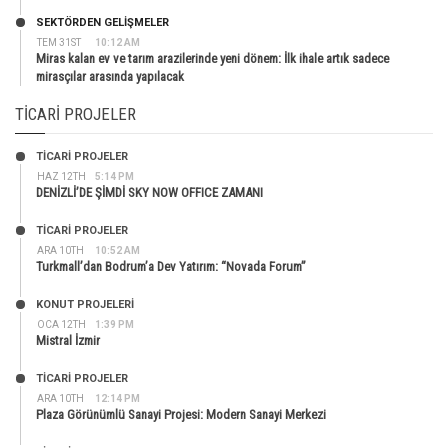
SEKTÖRDEN GELIŞMELER
TEM 31ST
10:12 AM
Miras kalan ev ve tarım arazilerinde yeni dönem: İlk ihale artık sadece
mirasçılar arasında yapılacak
TICARI PROJELER
TİCARİ PROJELER
HAZ 12TH
5:14 PM
DENİZLİ’DE ŞİMDİ SKY NOW OFFICE ZAMANI
TİCARİ PROJELER
ARA 10TH
10:52 AM
Turkmall’dan Bodrum’a Dev Yatırım: “Novada Forum”
KONUT PROJELERI
OCA 12TH
1:39 PM
Mistral İzmir
TİCARİ PROJELER
ARA 10TH
12:14 PM
Plaza Görünümlü Sanayi Projesi: Modern Sanayi Merkezi