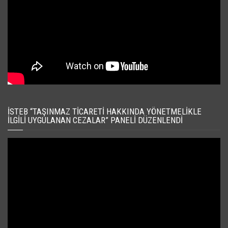
İSTEB “TAŞINMAZ TICARETI HAKKINDA YÖNETMELIKLE
İLGILI UYGULANAN CEZALAR” PANELI DÜZENLENDI