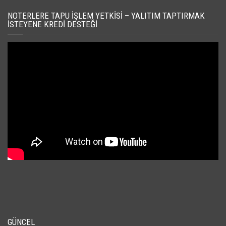
NOTERLERE TAPU İŞLEM YETKISI – YALITIM TAPTIRMAK
İSTEYENE KREDI DESTEĞI
GÜNCEL