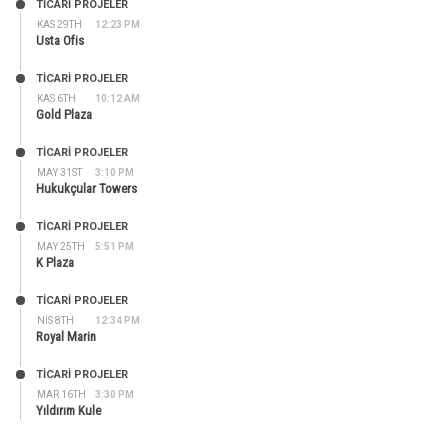
TİCARİ PROJELER
KAS 29TH
12:23 PM
Usta Ofis
TİCARİ PROJELER
KAS 6TH
10:12 AM
Gold Plaza
TİCARİ PROJELER
MAY 31ST
3:10 PM
Hukukçular Towers
TİCARİ PROJELER
MAY 25TH
5:51 PM
K Plaza
TİCARİ PROJELER
NIS 8TH
12:34 PM
Royal Marin
TİCARİ PROJELER
MAR 16TH
3:30 PM
Yıldırım Kule