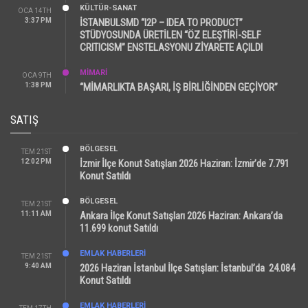
KÜLTÜR-SANAT
OCA 14TH
3:37 PM
İSTANBULSMD “I2P – IDEA TO PRODUCT”
STÜDYOSUNDA ÜRETİLEN “ÖZ ELEŞTİRİ-SELF
CRITICISM” ENSTELASYONU ZİYARETE AÇILDI
MİMARİ
OCA 9TH
1:38 PM
“MİMARLIKTA BAŞARI, İŞ BİRLİĞİNDEN GEÇİYOR”
SATIŞ
BÖLGESEL
TEM 21ST
12:02 PM
İzmir İlçe Konut Satışları 2026 Haziran: İzmir’de 7.791
Konut Satıldı
BÖLGESEL
TEM 21ST
11:11 AM
Ankara İlçe Konut Satışları 2026 Haziran: Ankara’da
11.699 konut Satıldı
EMLAK HABERLERI
TEM 21ST
9:40 AM
2026 Haziran İstanbul İlçe Satışları: İstanbul’da 24.084
Konut Satıldı
EMLAK HABERLERI