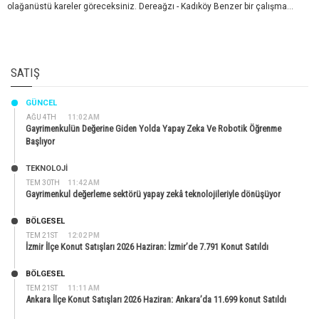
olağanüstü kareler göreceksiniz. Dereağzı - Kadıköy Benzer bir çalışma...
SATIŞ
GÜNCEL
AĞU 4TH
11:02 AM
Gayrimenkulün Değerine Giden Yolda Yapay Zeka Ve Robotik Öğrenme
Başlıyor
TEKNOLOJİ
TEM 30TH
11:42 AM
Gayrimenkul değerleme sektörü yapay zekâ teknolojileriyle dönüşüyor
BÖLGESEL
TEM 21ST
12:02 PM
İzmir İlçe Konut Satışları 2026 Haziran: İzmir’de 7.791 Konut Satıldı
BÖLGESEL
TEM 21ST
11:11 AM
Ankara İlçe Konut Satışları 2026 Haziran: Ankara’da 11.699 konut Satıldı