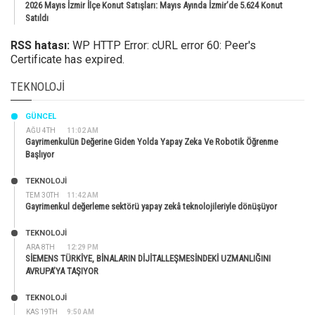
2026 Mayıs İzmir İlçe Konut Satışları: Mayıs Ayında İzmir’de 5.624 Konut
Satıldı
RSS hatası:
WP HTTP Error: cURL error 60: Peer's
Certificate has expired.
TEKNOLOJI
GÜNCEL
AĞU 4TH
11:02 AM
Gayrimenkulün Değerine Giden Yolda Yapay Zeka Ve Robotik Öğrenme
Başlıyor
TEKNOLOJİ
TEM 30TH
11:42 AM
Gayrimenkul değerleme sektörü yapay zekâ teknolojileriyle dönüşüyor
TEKNOLOJİ
ARA 8TH
12:29 PM
SİEMENS TÜRKİYE, BİNALARIN DİJİTALLEŞMESİNDEKİ UZMANLIĞINI
AVRUPA’YA TAŞIYOR
TEKNOLOJİ
KAS 19TH
9:50 AM