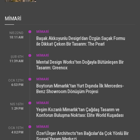
MIMARI
MİMARİ
NIS 22ND
10:11 AM
Başak Akkoyunlu Design’dan Özgün Saçak Formu
ile Dikkat Çeken Bir Tasarım: The Pearl
MİMARİ
ŞUB 6TH
11:39 AM
Mental Design Works’ten Doğayla Bütünleşen Bir
Tasarım: Greenox
MİMARİ
OCA 12TH
6:53 PM
Boytorun Mimarlık’tan Yurt Dışında İlk Mercedes-
Benz Showroom Dönüşüm Projesi
MİMARİ
NIS 16TH
1:29 PM
Yeşim Kozanlı Mimarlık’tan Çağdaş Tasarım ve
Konforun Buluşma Noktası: Elite World Kuşadası
MİMARİ
OCA 15TH
4:02 PM
Özer\Ürger Architects’ten Bağcılar’da Çok Yönlü Bir
Sosyal Yaşam Merkezi