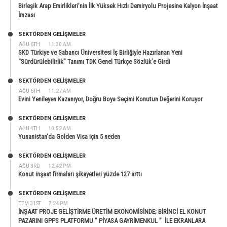
Birleşik Arap Emirlikleri’nin İlk Yüksek Hızlı Demiryolu Projesine Kalyon İnşaat
İmzası
SEKTÖRDEN GELIŞMELER
AĞU 6TH
11:30 AM
SKD Türkiye ve Sabancı Üniversitesi İş Birliğiyle Hazırlanan Yeni
“Sürdürülebilirlik” Tanımı TDK Genel Türkçe Sözlük’e Girdi
SEKTÖRDEN GELIŞMELER
AĞU 6TH
11:27 AM
Evini Yenileyen Kazanıyor, Doğru Boya Seçimi Konutun Değerini Koruyor
SEKTÖRDEN GELIŞMELER
AĞU 4TH
10:52 AM
Yunanistan’da Golden Visa için 5 neden
SEKTÖRDEN GELIŞMELER
AĞU 3RD
12:42 PM
Konut inşaat firmaları şikayetleri yüzde 127 arttı
SEKTÖRDEN GELIŞMELER
TEM 31ST
7:24 PM
İNŞAAT PROJE GELİŞTİRME ÜRETİM EKONOMİSİNDE; BİRİNCİ EL KONUT
PAZARINI GPPS PLATFORMU ” PİYASA GAYRİMENKUL ” İLE EKRANLARA