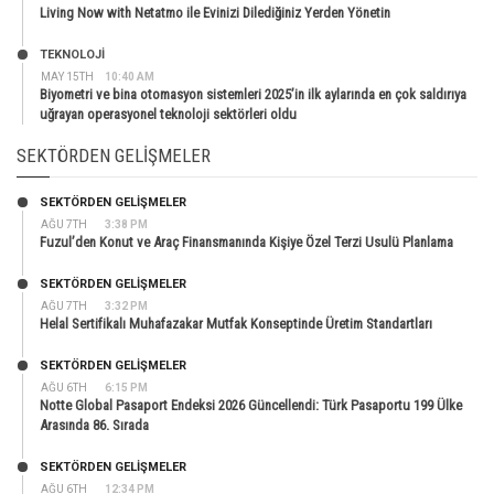
Living Now with Netatmo ile Evinizi Dilediğiniz Yerden Yönetin
TEKNOLOJİ
MAY 15TH
10:40 AM
Biyometri ve bina otomasyon sistemleri 2025’in ilk aylarında en çok saldırıya
uğrayan operasyonel teknoloji sektörleri oldu
SEKTÖRDEN GELIŞMELER
SEKTÖRDEN GELIŞMELER
AĞU 7TH
3:38 PM
Fuzul’den Konut ve Araç Finansmanında Kişiye Özel Terzi Usulü Planlama
SEKTÖRDEN GELIŞMELER
AĞU 7TH
3:32 PM
Helal Sertifikalı Muhafazakar Mutfak Konseptinde Üretim Standartları
SEKTÖRDEN GELIŞMELER
AĞU 6TH
6:15 PM
Notte Global Pasaport Endeksi 2026 Güncellendi: Türk Pasaportu 199 Ülke
Arasında 86. Sırada
SEKTÖRDEN GELIŞMELER
AĞU 6TH
12:34 PM