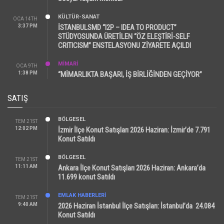
KÜLTÜR-SANAT
OCA 14TH
3:37 PM
İSTANBULSMD “I2P – IDEA TO PRODUCT”
STÜDYOSUNDA ÜRETİLEN “ÖZ ELEŞTİRİ-SELF
CRITICISM” ENSTELASYONU ZİYARETE AÇILDI
MİMARİ
OCA 9TH
1:38 PM
“MİMARLIKTA BAŞARI, İŞ BİRLİĞİNDEN GEÇİYOR”
SATIŞ
BÖLGESEL
TEM 21ST
12:02 PM
İzmir İlçe Konut Satışları 2026 Haziran: İzmir’de 7.791
Konut Satıldı
BÖLGESEL
TEM 21ST
11:11 AM
Ankara İlçe Konut Satışları 2026 Haziran: Ankara’da
11.699 konut Satıldı
EMLAK HABERLERI
TEM 21ST
9:40 AM
2026 Haziran İstanbul İlçe Satışları: İstanbul’da 24.084
Konut Satıldı