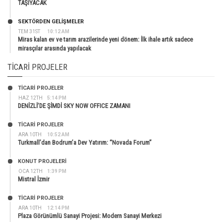
TAŞIYACAK
SEKTÖRDEN GELIŞMELER
TEM 31ST
10:12 AM
Miras kalan ev ve tarım arazilerinde yeni dönem: İlk ihale artık sadece
mirasçılar arasında yapılacak
TICARI PROJELER
TİCARİ PROJELER
HAZ 12TH
5:14 PM
DENİZLİ’DE ŞİMDİ SKY NOW OFFICE ZAMANI
TİCARİ PROJELER
ARA 10TH
10:52 AM
Turkmall’dan Bodrum’a Dev Yatırım: “Novada Forum”
KONUT PROJELERI
OCA 12TH
1:39 PM
Mistral İzmir
TİCARİ PROJELER
ARA 10TH
12:14 PM
Plaza Görünümlü Sanayi Projesi: Modern Sanayi Merkezi