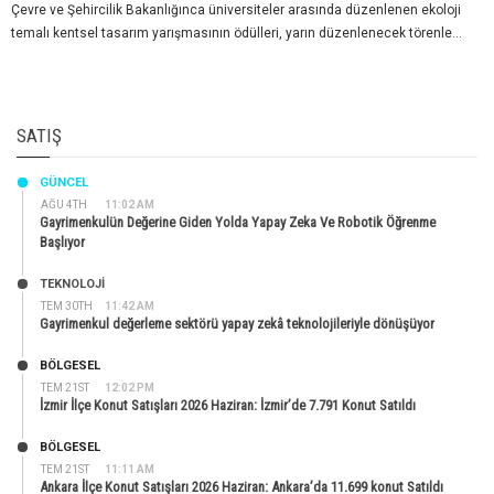
Çevre ve Şehircilik Bakanlığınca üniversiteler arasında düzenlenen ekoloji
temalı kentsel tasarım yarışmasının ödülleri, yarın düzenlenecek törenle...
SATIŞ
GÜNCEL
AĞU 4TH
11:02 AM
Gayrimenkulün Değerine Giden Yolda Yapay Zeka Ve Robotik Öğrenme
Başlıyor
TEKNOLOJİ
TEM 30TH
11:42 AM
Gayrimenkul değerleme sektörü yapay zekâ teknolojileriyle dönüşüyor
BÖLGESEL
TEM 21ST
12:02 PM
İzmir İlçe Konut Satışları 2026 Haziran: İzmir’de 7.791 Konut Satıldı
BÖLGESEL
TEM 21ST
11:11 AM
Ankara İlçe Konut Satışları 2026 Haziran: Ankara’da 11.699 konut Satıldı