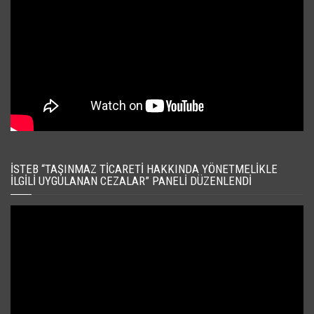
İSTEB “TAŞINMAZ TICARETI HAKKINDA YÖNETMELIKLE
İLGILI UYGULANAN CEZALAR” PANELI DÜZENLENDI