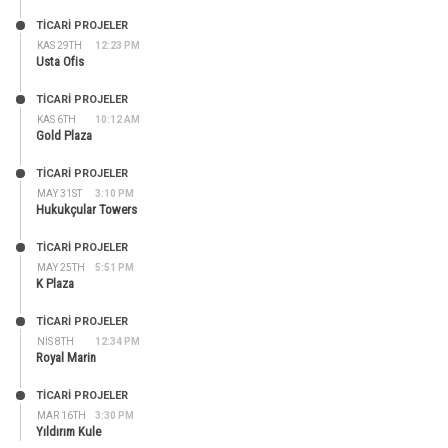
TİCARİ PROJELER
KAS 29TH
12:23 PM
Usta Ofis
TİCARİ PROJELER
KAS 6TH
10:12 AM
Gold Plaza
TİCARİ PROJELER
MAY 31ST
3:10 PM
Hukukçular Towers
TİCARİ PROJELER
MAY 25TH
5:51 PM
K Plaza
TİCARİ PROJELER
NIS 8TH
12:34 PM
Royal Marin
TİCARİ PROJELER
MAR 16TH
3:30 PM
Yıldırım Kule