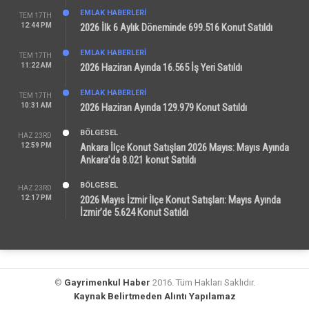
EMLAK HABERLERI
TEM 17TH
12:44 PM
2026 İlk 6 Aylık Döneminde 699.516 Konut Satıldı
EMLAK HABERLERI
TEM 17TH
11:22 AM
2026 Haziran Ayında 16.565 İş Yeri Satıldı
EMLAK HABERLERI
TEM 17TH
10:31 AM
2026 Haziran Ayında 129.979 Konut Satıldı
BÖLGESEL
HAZ 23RD
12:59 PM
Ankara İlçe Konut Satışları 2026 Mayıs: Mayıs Ayında
Ankara’da 8.021 konut Satıldı
BÖLGESEL
HAZ 23RD
12:17 PM
2026 Mayıs İzmir İlçe Konut Satışları: Mayıs Ayında
İzmir’de 5.624 Konut Satıldı
©
Gayrimenkul Haber
2016. Tüm Hakları Saklıdır.
Kaynak Belirtmeden Alıntı Yapılamaz