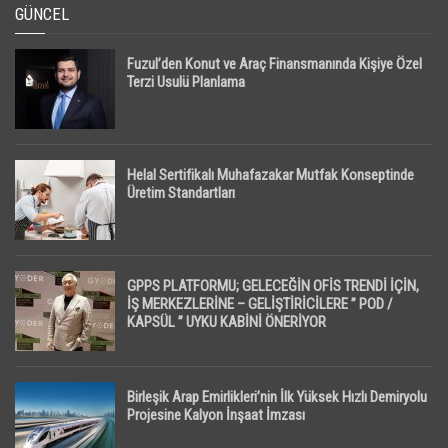
GÜNCEL
Fuzul’den Konut ve Araç Finansmanında Kişiye Özel
Terzi Usulü Planlama
Helal Sertifikalı Muhafazakar Mutfak Konseptinde
Üretim Standartları
GPPS PLATFORMU; GELECEĞİN OFİS TRENDİ İÇİN,
İŞ MERKEZLERİNE – GELİŞTİRİCİLERE ” POD /
KAPSÜL ” UYKU KABİNİ ÖNERİYOR
Birleşik Arap Emirlikleri’nin İlk Yüksek Hızlı Demiryolu
Projesine Kalyon İnşaat İmzası