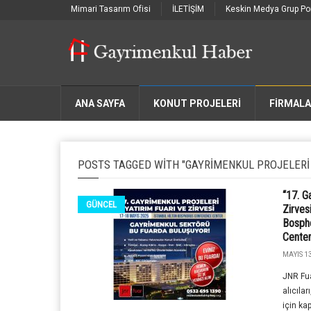
Mimari Tasarım Ofisi
İLETİŞİM
Keskin Medya Grup Por
ANA SAYFA
KONUT PROJELERİ
FIRMAL
POSTS TAGGED WITH "GAYRIMENKUL PROJELERI Y
“17. G
GÜNCEL
Zirves
Bosph
Center
MAYIS 13
JNR Fua
alıcıla
için ka