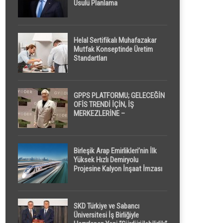
Usulü Planlama
Helal Sertifikalı Muhafazakar
Mutfak Konseptinde Üretim
Standartları
GPPS PLATFORMU; GELECEĞİN
OFİS TRENDİ İÇİN, İŞ
MERKEZLERİNE –
GELİŞTİRİCİLERE ” POD /
KAPSÜL ” UYKU KABİNİ
ÖNERİYOR
Birleşik Arap Emirlikleri’nin İlk
Yüksek Hızlı Demiryolu
Projesine Kalyon İnşaat İmzası
SKD Türkiye ve Sabancı
Üniversitesi İş Birliğiyle