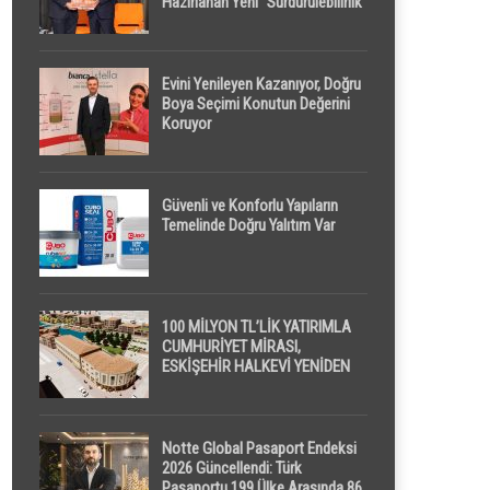
Hazırlanan Yeni “Sürdürülebilirlik”
Tanımı TDK Genel Türkçe
Sözlük’e Girdi
Evini Yenileyen Kazanıyor, Doğru
Boya Seçimi Konutun Değerini
Koruyor
Güvenli ve Konforlu Yapıların
Temelinde Doğru Yalıtım Var
100 MİLYON TL’LİK YATIRIMLA
CUMHURİYET MİRASI,
ESKİŞEHİR HALKEVİ YENİDEN
HAYAT BULUYOR
Notte Global Pasaport Endeksi
2026 Güncellendi: Türk
Pasaportu 199 Ülke Arasında 86.