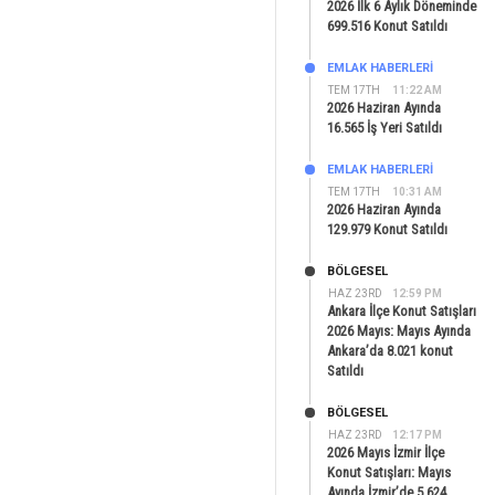
2026 İlk 6 Aylık Döneminde
699.516 Konut Satıldı
EMLAK HABERLERI
TEM 17TH
11:22 AM
2026 Haziran Ayında
16.565 İş Yeri Satıldı
EMLAK HABERLERI
TEM 17TH
10:31 AM
2026 Haziran Ayında
129.979 Konut Satıldı
BÖLGESEL
HAZ 23RD
12:59 PM
Ankara İlçe Konut Satışları
2026 Mayıs: Mayıs Ayında
Ankara’da 8.021 konut
Satıldı
BÖLGESEL
HAZ 23RD
12:17 PM
2026 Mayıs İzmir İlçe
Konut Satışları: Mayıs
Ayında İzmir’de 5.624