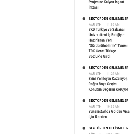
Projesine Kalyon İnşaat
İmzası
SEKTÖRDEN GELIŞMELER
AĞU 6TH
11:30 AM
SKD Türkiye ve Sabancı
Üniversitesi İş Birliğiyle
Hazırlanan Yeni
“Sürdürülebilirlik” Tanımı
TDK Genel Türkçe
Sözlük’e Girdi
SEKTÖRDEN GELIŞMELER
AĞU 6TH
11:27 AM
Evini Yenileyen Kazanıyor,
Doğru Boya Seçimi
Konutun Değerini Koruyor
SEKTÖRDEN GELIŞMELER
AĞU 4TH
10:52 AM
Yunanistan’da Golden Visa
için 5 neden
SEKTÖRDEN GELIŞMELER