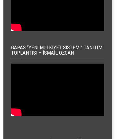
GAPAS “YENI MÜLKIYET SISTEMI” TANITIM
TOPLANTISI – İSMAIL ÖZCAN