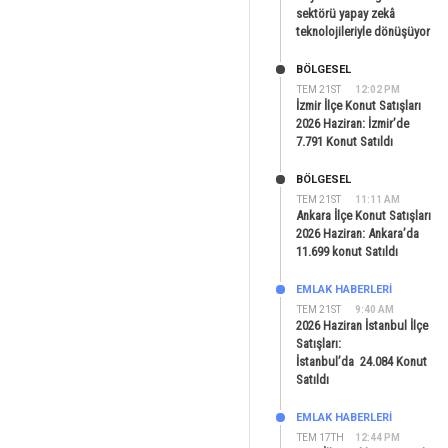
sektörü yapay zekâ
teknolojileriyle dönüşüyor
BÖLGESEL
TEM 21ST
12:02 PM
İzmir İlçe Konut Satışları
2026 Haziran: İzmir’de
7.791 Konut Satıldı
BÖLGESEL
TEM 21ST
11:11 AM
Ankara İlçe Konut Satışları
2026 Haziran: Ankara’da
11.699 konut Satıldı
EMLAK HABERLERI
TEM 21ST
9:40 AM
2026 Haziran İstanbul İlçe
Satışları:
İstanbul’da 24.084 Konut
Satıldı
EMLAK HABERLERI
TEM 17TH
12:44 PM