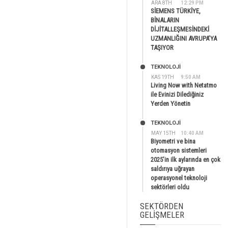
ARA 8TH
12:29 PM
SİEMENS TÜRKİYE,
BİNALARIN
DİJİTALLEŞMESİNDEKİ
UZMANLIĞINI AVRUPA’YA
TAŞIYOR
TEKNOLOJİ
KAS 19TH
9:50 AM
Living Now with Netatmo
ile Evinizi Dilediğiniz
Yerden Yönetin
TEKNOLOJİ
MAY 15TH
10:40 AM
Biyometri ve bina
otomasyon sistemleri
2025’in ilk aylarında en çok
saldırıya uğrayan
operasyonel teknoloji
sektörleri oldu
SEKTÖRDEN
GELIŞMELER