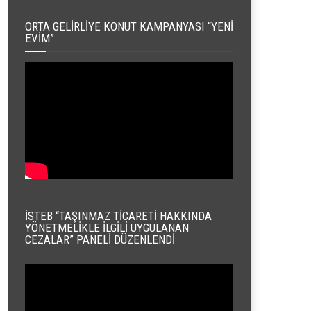
ORTA GELIRLIYE KONUT KAMPANYASI “YENI
EVIM”
İSTEB “TAŞINMAZ TICARETI HAKKINDA
YÖNETMELIKLE İLGILI UYGULANAN
CEZALAR” PANELI DÜZENLENDI