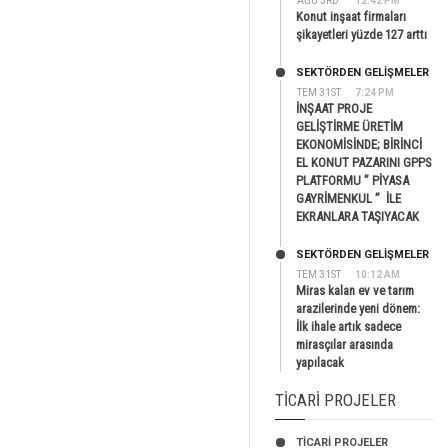
AĞU 3RD
12:42 PM
Konut inşaat firmaları
şikayetleri yüzde 127 arttı
SEKTÖRDEN GELIŞMELER
TEM 31ST
7:24 PM
İNŞAAT PROJE
GELİŞTİRME ÜRETİM
EKONOMİSİNDE; BİRİNCİ
EL KONUT PAZARINI GPPS
PLATFORMU ” PİYASA
GAYRİMENKUL ” İLE
EKRANLARA TAŞIYACAK
SEKTÖRDEN GELIŞMELER
TEM 31ST
10:12 AM
Miras kalan ev ve tarım
arazilerinde yeni dönem:
İlk ihale artık sadece
mirasçılar arasında
yapılacak
TICARI PROJELER
TİCARİ PROJELER