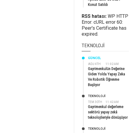
Konut Satıldı
RSS hatası:
WP HTTP
Error: cURL error 60:
Peer's Certificate has
expired.
TEKNOLOJI
GÜNCEL
AĞU 4TH
11:02 AM
Gayrimenkulün Değerine
Giden Yolda Yapay Zeka
Ve Robotik Öğrenme
Başlıyor
TEKNOLOJİ
TEM 30TH
11:42 AM
Gayrimenkul değerleme
sektörü yapay zekâ
teknolojileriyle dönüşüyor
TEKNOLOJİ