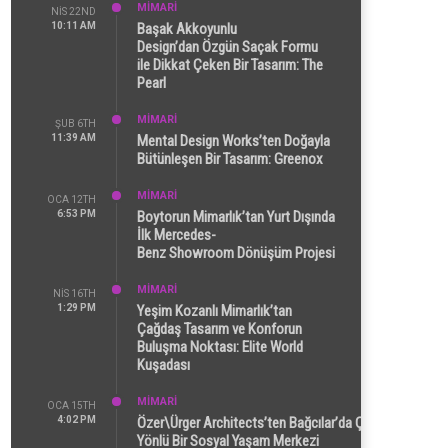
MİMARİ
NIS 22ND
10:11 AM
Başak Akkoyunlu
Design’dan Özgün Saçak Formu
ile Dikkat Çeken Bir Tasarım: The
Pearl
MİMARİ
ŞUB 6TH
11:39 AM
Mental Design Works’ten Doğayla
Bütünleşen Bir Tasarım: Greenox
MİMARİ
OCA 12TH
6:53 PM
Boytorun Mimarlık’tan Yurt Dışında
İlk Mercedes-
Benz Showroom Dönüşüm Projesi
MİMARİ
NIS 16TH
1:29 PM
Yeşim Kozanlı Mimarlık’tan
Çağdaş Tasarım ve Konforun
Buluşma Noktası: Elite World
Kuşadası
MİMARİ
OCA 15TH
4:02 PM
Özer\Ürger Architects’ten Bağcılar’da Çok
Yönlü Bir Sosyal Yaşam Merkezi