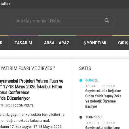
talları
AR
TASARIM
ARSA – ARAZİ
İŞ YÖNETİMİ
GİRİŞ
ATIRIM FUARI VE ZIRVESI"
SATIŞ
ayrimenkul Projeleri Yatırım Fuarı ve
GÜNCEL
i” 17-18 Mayıs 2025 İstanbul Hilton
AĞU 4TH
11:02 AM
Gayrimenkulün Değerine
orus Conference
Giden Yolda Yapay Zeka
'da Düzenleniyor
Ve Robotik Öğrenme
TH, 2025 |
0 COMMENTS
Başlıyor
rcılık, gayrimenkul sektör temsilcileri ile
TEKNOLOJİ
rı, en doğru noktada buluşturmak
TEM 30TH
11:42 AM
pılarını 17. kez açıyor. 17-18 Mayıs 2025...
Gayrimenkul değerleme