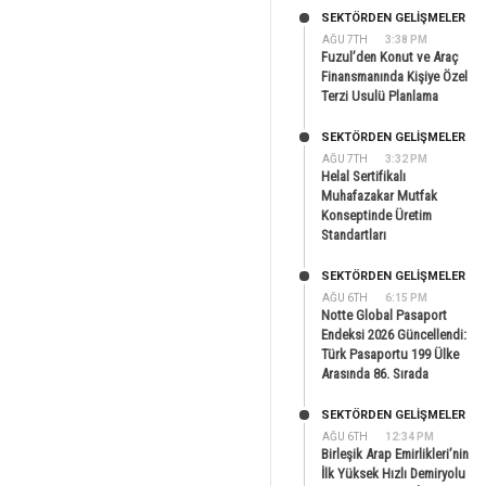
SEKTÖRDEN GELIŞMELER
AĞU 7TH
3:38 PM
Fuzul’den Konut ve Araç
Finansmanında Kişiye Özel
Terzi Usulü Planlama
SEKTÖRDEN GELIŞMELER
AĞU 7TH
3:32 PM
Helal Sertifikalı
Muhafazakar Mutfak
Konseptinde Üretim
Standartları
SEKTÖRDEN GELIŞMELER
AĞU 6TH
6:15 PM
Notte Global Pasaport
Endeksi 2026 Güncellendi:
Türk Pasaportu 199 Ülke
Arasında 86. Sırada
SEKTÖRDEN GELIŞMELER
AĞU 6TH
12:34 PM
Birleşik Arap Emirlikleri’nin
İlk Yüksek Hızlı Demiryolu