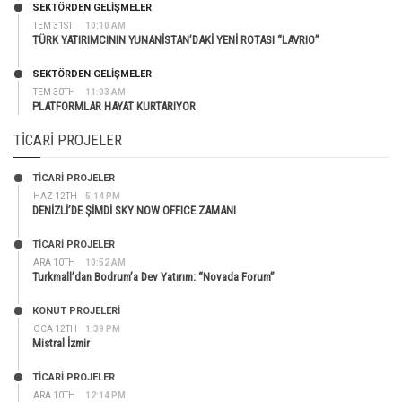
SEKTÖRDEN GELIŞMELER
TEM 31ST
10:10 AM
TÜRK YATIRIMCININ YUNANİSTAN’DAKİ YENİ ROTASI “LAVRIO”
SEKTÖRDEN GELIŞMELER
TEM 30TH
11:03 AM
PLATFORMLAR HAYAT KURTARIYOR
TICARI PROJELER
TİCARİ PROJELER
HAZ 12TH
5:14 PM
DENİZLİ’DE ŞİMDİ SKY NOW OFFICE ZAMANI
TİCARİ PROJELER
ARA 10TH
10:52 AM
Turkmall’dan Bodrum’a Dev Yatırım: “Novada Forum”
KONUT PROJELERI
OCA 12TH
1:39 PM
Mistral İzmir
TİCARİ PROJELER
ARA 10TH
12:14 PM