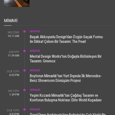
MIMARI
MİMARİ
NIS 22ND
10:11 AM
Başak Akkoyunlu Design’dan Özgün Saçak Formu
ile Dikkat Çeken Bir Tasarım: The Pearl
MİMARİ
ŞUB 6TH
11:39 AM
Mental Design Works’ten Doğayla Bütünleşen Bir
Tasarım: Greenox
MİMARİ
OCA 12TH
6:53 PM
Boytorun Mimarlık’tan Yurt Dışında İlk Mercedes-
Benz Showroom Dönüşüm Projesi
MİMARİ
NIS 16TH
1:29 PM
Yeşim Kozanlı Mimarlık’tan Çağdaş Tasarım ve
Konforun Buluşma Noktası: Elite World Kuşadası
MİMARİ
OCA 15TH
4:02 PM
Özer\Ürger Architects’ten Bağcılar’da Çok Yönlü Bir