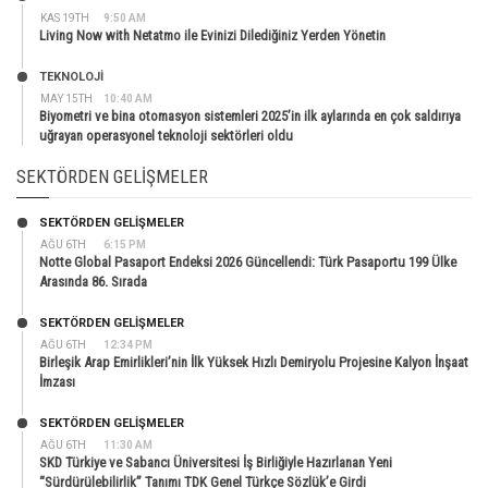
KAS 19TH
9:50 AM
Living Now with Netatmo ile Evinizi Dilediğiniz Yerden Yönetin
TEKNOLOJİ
MAY 15TH
10:40 AM
Biyometri ve bina otomasyon sistemleri 2025’in ilk aylarında en çok saldırıya
uğrayan operasyonel teknoloji sektörleri oldu
SEKTÖRDEN GELIŞMELER
SEKTÖRDEN GELIŞMELER
AĞU 6TH
6:15 PM
Notte Global Pasaport Endeksi 2026 Güncellendi: Türk Pasaportu 199 Ülke
Arasında 86. Sırada
SEKTÖRDEN GELIŞMELER
AĞU 6TH
12:34 PM
Birleşik Arap Emirlikleri’nin İlk Yüksek Hızlı Demiryolu Projesine Kalyon İnşaat
İmzası
SEKTÖRDEN GELIŞMELER
AĞU 6TH
11:30 AM
SKD Türkiye ve Sabancı Üniversitesi İş Birliğiyle Hazırlanan Yeni
“Sürdürülebilirlik” Tanımı TDK Genel Türkçe Sözlük’e Girdi