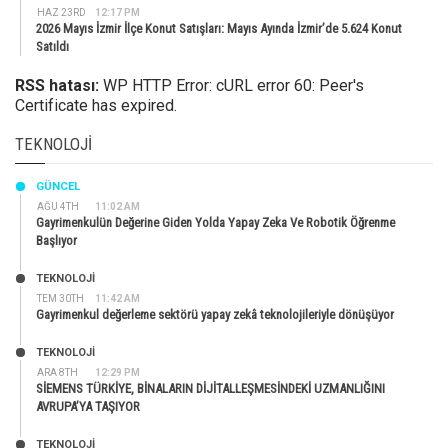
HAZ 23RD
12:17 PM
2026 Mayıs İzmir İlçe Konut Satışları: Mayıs Ayında İzmir’de 5.624 Konut
Satıldı
RSS hatası:
WP HTTP Error: cURL error 60: Peer's
Certificate has expired.
TEKNOLOJI
GÜNCEL
AĞU 4TH
11:02 AM
Gayrimenkulün Değerine Giden Yolda Yapay Zeka Ve Robotik Öğrenme
Başlıyor
TEKNOLOJİ
TEM 30TH
11:42 AM
Gayrimenkul değerleme sektörü yapay zekâ teknolojileriyle dönüşüyor
TEKNOLOJİ
ARA 8TH
12:29 PM
SİEMENS TÜRKİYE, BİNALARIN DİJİTALLEŞMESİNDEKİ UZMANLIĞINI
AVRUPA’YA TAŞIYOR
TEKNOLOJİ