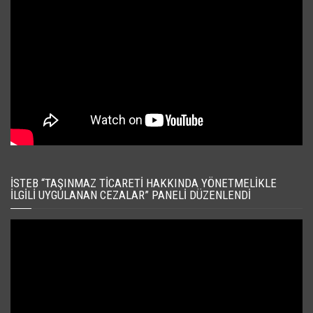
İSTEB “TAŞINMAZ TICARETI HAKKINDA YÖNETMELIKLE
İLGILI UYGULANAN CEZALAR” PANELI DÜZENLENDI