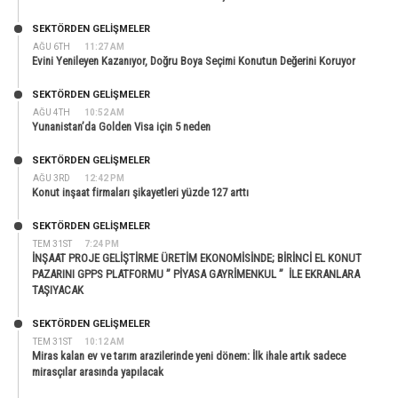
SEKTÖRDEN GELIŞMELER
AĞU 6TH
11:27 AM
Evini Yenileyen Kazanıyor, Doğru Boya Seçimi Konutun Değerini Koruyor
SEKTÖRDEN GELIŞMELER
AĞU 4TH
10:52 AM
Yunanistan’da Golden Visa için 5 neden
SEKTÖRDEN GELIŞMELER
AĞU 3RD
12:42 PM
Konut inşaat firmaları şikayetleri yüzde 127 arttı
SEKTÖRDEN GELIŞMELER
TEM 31ST
7:24 PM
İNŞAAT PROJE GELİŞTİRME ÜRETİM EKONOMİSİNDE; BİRİNCİ EL KONUT
PAZARINI GPPS PLATFORMU ” PİYASA GAYRİMENKUL ” İLE EKRANLARA
TAŞIYACAK
SEKTÖRDEN GELIŞMELER
TEM 31ST
10:12 AM
Miras kalan ev ve tarım arazilerinde yeni dönem: İlk ihale artık sadece
mirasçılar arasında yapılacak