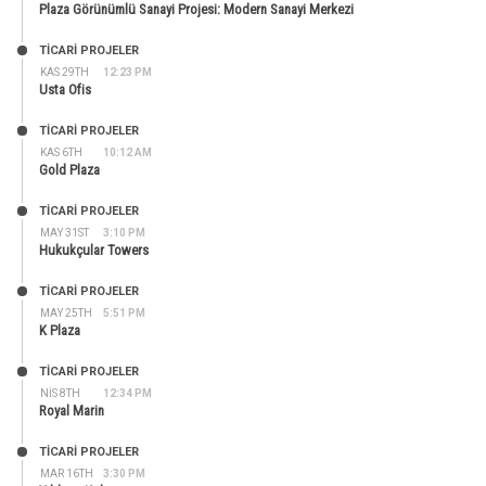
Plaza Görünümlü Sanayi Projesi: Modern Sanayi Merkezi
TİCARİ PROJELER
KAS 29TH
12:23 PM
Usta Ofis
TİCARİ PROJELER
KAS 6TH
10:12 AM
Gold Plaza
TİCARİ PROJELER
MAY 31ST
3:10 PM
Hukukçular Towers
TİCARİ PROJELER
MAY 25TH
5:51 PM
K Plaza
TİCARİ PROJELER
NIS 8TH
12:34 PM
Royal Marin
TİCARİ PROJELER
MAR 16TH
3:30 PM