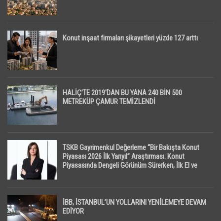
Konut inşaat firmaları şikayetleri yüzde 127 arttı
HALİÇ’TE 2019’DAN BU YANA 240 BİN 500
METREKÜP ÇAMUR TEMİZLENDİ
TSKB Gayrimenkul Değerleme “Bir Bakışta Konut
Piyasası 2026 İlk Yarıyıl” Araştırması: Konut
Piyasasında Dengeli Görünüm Sürerken, İlk El ve
İpotekli Satışlarda Sınırlı Toparlanma Dikkat Çekti
İBB, İSTANBUL’UN YOLLARINI YENİLEMEYE DEVAM
EDİYOR