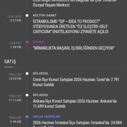
Sosyal Yaşam Merkezi
KÜLTÜR-SANAT
OCA 14TH
3:37 PM
İSTANBULSMD “I2P – IDEA TO PRODUCT”
STÜDYOSUNDA ÜRETİLEN “ÖZ ELEŞTİRİ-SELF
CRITICISM” ENSTELASYONU ZİYARETE AÇILDI
MİMARİ
OCA 9TH
1:38 PM
“MİMARLIKTA BAŞARI, İŞ BİRLİĞİNDEN GEÇİYOR”
SATIŞ
BÖLGESEL
TEM 21ST
12:02 PM
İzmir İlçe Konut Satışları 2026 Haziran: İzmir’de 7.791
Konut Satıldı
BÖLGESEL
TEM 21ST
11:11 AM
Ankara İlçe Konut Satışları 2026 Haziran: Ankara’da
11.699 konut Satıldı
EMLAK HABERLERI
TEM 21ST
9:40 AM
2026 Haziran İstanbul İlçe Satışları: İstanbul’da 24.084