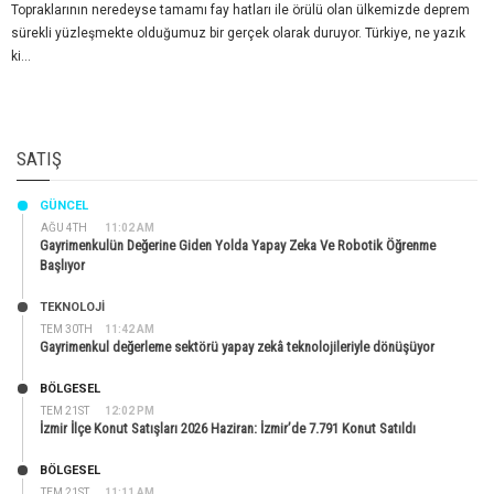
Topraklarının neredeyse tamamı fay hatları ile örülü olan ülkemizde deprem
sürekli yüzleşmekte olduğumuz bir gerçek olarak duruyor. Türkiye, ne yazık
ki...
SATIŞ
GÜNCEL
AĞU 4TH
11:02 AM
Gayrimenkulün Değerine Giden Yolda Yapay Zeka Ve Robotik Öğrenme
Başlıyor
TEKNOLOJİ
TEM 30TH
11:42 AM
Gayrimenkul değerleme sektörü yapay zekâ teknolojileriyle dönüşüyor
BÖLGESEL
TEM 21ST
12:02 PM
İzmir İlçe Konut Satışları 2026 Haziran: İzmir’de 7.791 Konut Satıldı
BÖLGESEL
TEM 21ST
11:11 AM