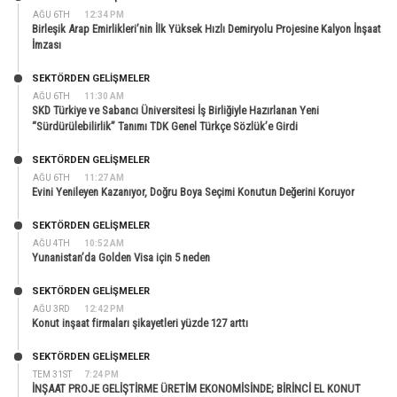
AĞU 6TH
12:34 PM
Birleşik Arap Emirlikleri’nin İlk Yüksek Hızlı Demiryolu Projesine Kalyon İnşaat
İmzası
SEKTÖRDEN GELIŞMELER
AĞU 6TH
11:30 AM
SKD Türkiye ve Sabancı Üniversitesi İş Birliğiyle Hazırlanan Yeni
“Sürdürülebilirlik” Tanımı TDK Genel Türkçe Sözlük’e Girdi
SEKTÖRDEN GELIŞMELER
AĞU 6TH
11:27 AM
Evini Yenileyen Kazanıyor, Doğru Boya Seçimi Konutun Değerini Koruyor
SEKTÖRDEN GELIŞMELER
AĞU 4TH
10:52 AM
Yunanistan’da Golden Visa için 5 neden
SEKTÖRDEN GELIŞMELER
AĞU 3RD
12:42 PM
Konut inşaat firmaları şikayetleri yüzde 127 arttı
SEKTÖRDEN GELIŞMELER
TEM 31ST
7:24 PM
İNŞAAT PROJE GELİŞTİRME ÜRETİM EKONOMİSİNDE; BİRİNCİ EL KONUT