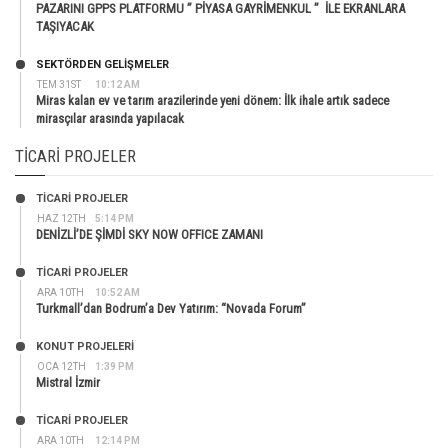
PAZARINI GPPS PLATFORMU ” PİYASA GAYRİMENKUL ” İLE EKRANLARA
TAŞIYACAK
SEKTÖRDEN GELIŞMELER
TEM 31ST
10:12 AM
Miras kalan ev ve tarım arazilerinde yeni dönem: İlk ihale artık sadece
mirasçılar arasında yapılacak
TICARI PROJELER
TİCARİ PROJELER
HAZ 12TH
5:14 PM
DENİZLİ’DE ŞİMDİ SKY NOW OFFICE ZAMANI
TİCARİ PROJELER
ARA 10TH
10:52 AM
Turkmall’dan Bodrum’a Dev Yatırım: “Novada Forum”
KONUT PROJELERI
OCA 12TH
1:39 PM
Mistral İzmir
TİCARİ PROJELER
ARA 10TH
12:14 PM