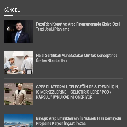
GÜNCEL
Fuzul’den Konut ve Araç Finansmanında Kişiye Özel
Terzi Usulü Planlama
Helal Sertifikalı Muhafazakar Mutfak Konseptinde
Üretim Standartları
GPPS PLATFORMU; GELECEĞİN OFİS TRENDİ İÇİN,
İŞ MERKEZLERİNE – GELİŞTİRİCİLERE ” POD /
KAPSÜL ” UYKU KABİNİ ÖNERİYOR
Birleşik Arap Emirlikleri’nin İlk Yüksek Hızlı Demiryolu
Projesine Kalyon İnşaat İmzası