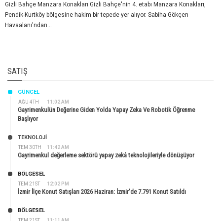
Gizli Bahçe Manzara Konakları Gizli Bahçe'nin 4. etabı Manzara Konakları,
Pendik-Kurtköy bölgesine hakim bir tepede yer alıyor. Sabiha Gökçen
Havaalanı'ndan...
SATIŞ
GÜNCEL
AĞU 4TH
11:02 AM
Gayrimenkulün Değerine Giden Yolda Yapay Zeka Ve Robotik Öğrenme
Başlıyor
TEKNOLOJİ
TEM 30TH
11:42 AM
Gayrimenkul değerleme sektörü yapay zekâ teknolojileriyle dönüşüyor
BÖLGESEL
TEM 21ST
12:02 PM
İzmir İlçe Konut Satışları 2026 Haziran: İzmir’de 7.791 Konut Satıldı
BÖLGESEL
TEM 21ST
11:11 AM