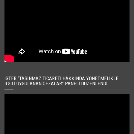
İSTEB “TAŞINMAZ TICARETI HAKKINDA YÖNETMELIKLE
İLGILI UYGULANAN CEZALAR” PANELI DÜZENLENDI