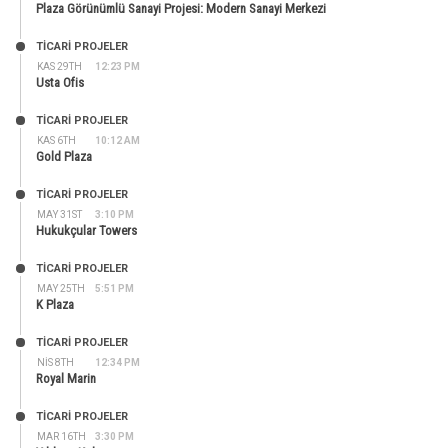
Plaza Görünümlü Sanayi Projesi: Modern Sanayi Merkezi
TİCARİ PROJELER
KAS 29TH
12:23 PM
Usta Ofis
TİCARİ PROJELER
KAS 6TH
10:12 AM
Gold Plaza
TİCARİ PROJELER
MAY 31ST
3:10 PM
Hukukçular Towers
TİCARİ PROJELER
MAY 25TH
5:51 PM
K Plaza
TİCARİ PROJELER
NIS 8TH
12:34 PM
Royal Marin
TİCARİ PROJELER
MAR 16TH
3:30 PM