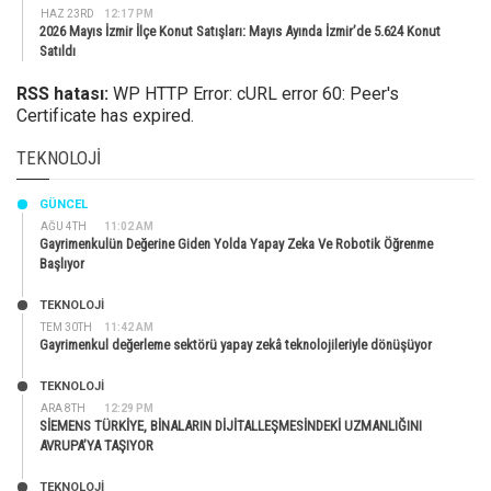
HAZ 23RD
12:17 PM
2026 Mayıs İzmir İlçe Konut Satışları: Mayıs Ayında İzmir’de 5.624 Konut
Satıldı
RSS hatası:
WP HTTP Error: cURL error 60: Peer's
Certificate has expired.
TEKNOLOJI
GÜNCEL
AĞU 4TH
11:02 AM
Gayrimenkulün Değerine Giden Yolda Yapay Zeka Ve Robotik Öğrenme
Başlıyor
TEKNOLOJİ
TEM 30TH
11:42 AM
Gayrimenkul değerleme sektörü yapay zekâ teknolojileriyle dönüşüyor
TEKNOLOJİ
ARA 8TH
12:29 PM
SİEMENS TÜRKİYE, BİNALARIN DİJİTALLEŞMESİNDEKİ UZMANLIĞINI
AVRUPA’YA TAŞIYOR
TEKNOLOJİ