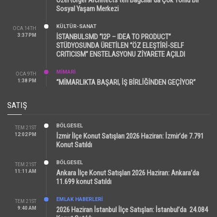
Sosyal Yaşam Merkezi
KÜLTÜR-SANAT
OCA 14TH
3:37 PM
İSTANBULSMD “I2P – IDEA TO PRODUCT”
STÜDYOSUNDA ÜRETİLEN “ÖZ ELEŞTİRİ-SELF
CRITICISM” ENSTELASYONU ZİYARETE AÇILDI
MİMARİ
OCA 9TH
1:38 PM
“MİMARLIKTA BAŞARI, İŞ BİRLİĞİNDEN GEÇİYOR”
SATIŞ
BÖLGESEL
TEM 21ST
12:02 PM
İzmir İlçe Konut Satışları 2026 Haziran: İzmir’de 7.791
Konut Satıldı
BÖLGESEL
TEM 21ST
11:11 AM
Ankara İlçe Konut Satışları 2026 Haziran: Ankara’da
11.699 konut Satıldı
EMLAK HABERLERI
TEM 21ST
9:40 AM
2026 Haziran İstanbul İlçe Satışları: İstanbul’da 24.084