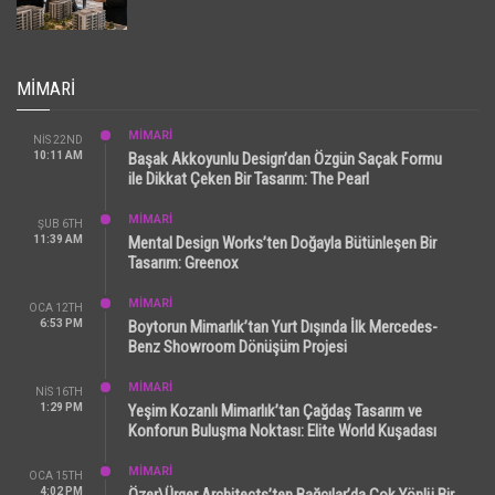
MIMARI
MİMARİ
NIS 22ND
10:11 AM
Başak Akkoyunlu Design’dan Özgün Saçak Formu
ile Dikkat Çeken Bir Tasarım: The Pearl
MİMARİ
ŞUB 6TH
11:39 AM
Mental Design Works’ten Doğayla Bütünleşen Bir
Tasarım: Greenox
MİMARİ
OCA 12TH
6:53 PM
Boytorun Mimarlık’tan Yurt Dışında İlk Mercedes-
Benz Showroom Dönüşüm Projesi
MİMARİ
NIS 16TH
1:29 PM
Yeşim Kozanlı Mimarlık’tan Çağdaş Tasarım ve
Konforun Buluşma Noktası: Elite World Kuşadası
MİMARİ
OCA 15TH
4:02 PM
Özer\Ürger Architects’ten Bağcılar’da Çok Yönlü Bir