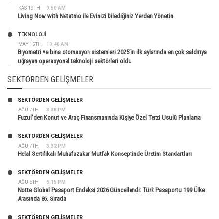
KAS 19TH
9:50 AM
Living Now with Netatmo ile Evinizi Dilediğiniz Yerden Yönetin
TEKNOLOJİ
MAY 15TH
10:40 AM
Biyometri ve bina otomasyon sistemleri 2025’in ilk aylarında en çok saldırıya
uğrayan operasyonel teknoloji sektörleri oldu
SEKTÖRDEN GELIŞMELER
SEKTÖRDEN GELIŞMELER
AĞU 7TH
3:38 PM
Fuzul’den Konut ve Araç Finansmanında Kişiye Özel Terzi Usulü Planlama
SEKTÖRDEN GELIŞMELER
AĞU 7TH
3:32 PM
Helal Sertifikalı Muhafazakar Mutfak Konseptinde Üretim Standartları
SEKTÖRDEN GELIŞMELER
AĞU 6TH
6:15 PM
Notte Global Pasaport Endeksi 2026 Güncellendi: Türk Pasaportu 199 Ülke
Arasında 86. Sırada
SEKTÖRDEN GELIŞMELER