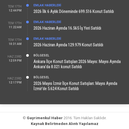
EMLAK HABERLERI
TEM 17TH
12:44 PM
2026 İlk 6 Aylık Döneminde 699.516 Konut Satıldı
EMLAK HABERLERI
TEM 17TH
11:22 AM
2026 Haziran Ayında 16.565 İş Yeri Satıldı
EMLAK HABERLERI
TEM 17TH
10:31 AM
2026 Haziran Ayında 129.979 Konut Satıldı
BÖLGESEL
HAZ 23RD
12:59 PM
Ankara İlçe Konut Satışları 2026 Mayıs: Mayıs Ayında
Ankara’da 8.021 konut Satıldı
BÖLGESEL
HAZ 23RD
12:17 PM
2026 Mayıs İzmir İlçe Konut Satışları: Mayıs Ayında
İzmir’de 5.624 Konut Satıldı
©
Gayrimenkul Haber
2016. Tüm Hakları Saklıdır.
Kaynak Belirtmeden Alıntı Yapılamaz