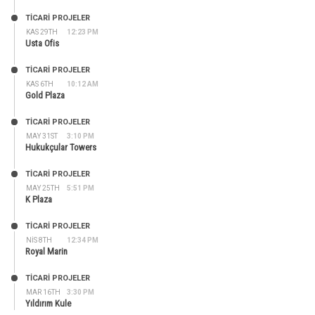
TİCARİ PROJELER
KAS 29TH
12:23 PM
Usta Ofis
TİCARİ PROJELER
KAS 6TH
10:12 AM
Gold Plaza
TİCARİ PROJELER
MAY 31ST
3:10 PM
Hukukçular Towers
TİCARİ PROJELER
MAY 25TH
5:51 PM
K Plaza
TİCARİ PROJELER
NIS 8TH
12:34 PM
Royal Marin
TİCARİ PROJELER
MAR 16TH
3:30 PM
Yıldırım Kule