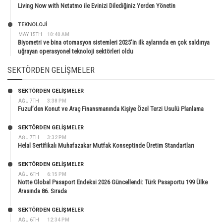
Living Now with Netatmo ile Evinizi Dilediğiniz Yerden Yönetin
TEKNOLOJİ
MAY 15TH
10:40 AM
Biyometri ve bina otomasyon sistemleri 2025’in ilk aylarında en çok saldırıya
uğrayan operasyonel teknoloji sektörleri oldu
SEKTÖRDEN GELIŞMELER
SEKTÖRDEN GELIŞMELER
AĞU 7TH
3:38 PM
Fuzul’den Konut ve Araç Finansmanında Kişiye Özel Terzi Usulü Planlama
SEKTÖRDEN GELIŞMELER
AĞU 7TH
3:32 PM
Helal Sertifikalı Muhafazakar Mutfak Konseptinde Üretim Standartları
SEKTÖRDEN GELIŞMELER
AĞU 6TH
6:15 PM
Notte Global Pasaport Endeksi 2026 Güncellendi: Türk Pasaportu 199 Ülke
Arasında 86. Sırada
SEKTÖRDEN GELIŞMELER
AĞU 6TH
12:34 PM