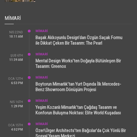
MIMARI
MİMARİ
NIS 22ND
10:11 AM
Başak Akkoyunlu Design’dan Özgün Saçak Formu
ile Dikkat Çeken Bir Tasarım: The Pearl
MİMARİ
ŞUB 6TH
11:39 AM
Mental Design Works’ten Doğayla Bütünleşen Bir
Tasarım: Greenox
MİMARİ
OCA 12TH
6:53 PM
Boytorun Mimarlık’tan Yurt Dışında İlk Mercedes-
Benz Showroom Dönüşüm Projesi
MİMARİ
NIS 16TH
1:29 PM
Yeşim Kozanlı Mimarlık’tan Çağdaş Tasarım ve
Konforun Buluşma Noktası: Elite World Kuşadası
MİMARİ
OCA 15TH
4:02 PM
Özer\Ürger Architects’ten Bağcılar’da Çok Yönlü Bir
Sosyal Yaşam Merkezi