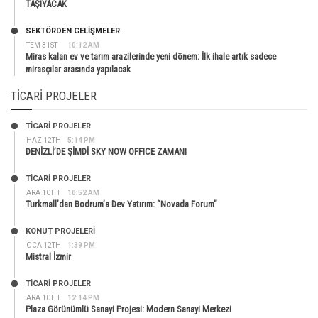
TAŞIYACAK
SEKTÖRDEN GELIŞMELER
TEM 31ST
10:12 AM
Miras kalan ev ve tarım arazilerinde yeni dönem: İlk ihale artık sadece
mirasçılar arasında yapılacak
TICARI PROJELER
TİCARİ PROJELER
HAZ 12TH
5:14 PM
DENİZLİ’DE ŞİMDİ SKY NOW OFFICE ZAMANI
TİCARİ PROJELER
ARA 10TH
10:52 AM
Turkmall’dan Bodrum’a Dev Yatırım: “Novada Forum”
KONUT PROJELERI
OCA 12TH
1:39 PM
Mistral İzmir
TİCARİ PROJELER
ARA 10TH
12:14 PM
Plaza Görünümlü Sanayi Projesi: Modern Sanayi Merkezi