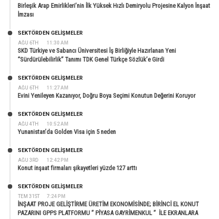
Birleşik Arap Emirlikleri’nin İlk Yüksek Hızlı Demiryolu Projesine Kalyon İnşaat
İmzası
SEKTÖRDEN GELIŞMELER
AĞU 6TH
11:30 AM
SKD Türkiye ve Sabancı Üniversitesi İş Birliğiyle Hazırlanan Yeni
“Sürdürülebilirlik” Tanımı TDK Genel Türkçe Sözlük’e Girdi
SEKTÖRDEN GELIŞMELER
AĞU 6TH
11:27 AM
Evini Yenileyen Kazanıyor, Doğru Boya Seçimi Konutun Değerini Koruyor
SEKTÖRDEN GELIŞMELER
AĞU 4TH
10:52 AM
Yunanistan’da Golden Visa için 5 neden
SEKTÖRDEN GELIŞMELER
AĞU 3RD
12:42 PM
Konut inşaat firmaları şikayetleri yüzde 127 arttı
SEKTÖRDEN GELIŞMELER
TEM 31ST
7:24 PM
İNŞAAT PROJE GELİŞTİRME ÜRETİM EKONOMİSİNDE; BİRİNCİ EL KONUT
PAZARINI GPPS PLATFORMU ” PİYASA GAYRİMENKUL ” İLE EKRANLARA