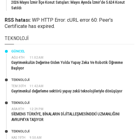
2026 Mayıs İzmir İlçe Konut Satışları: Mayıs Ayında İzmir’de 5.624 Konut
Satıldı
RSS hatası:
WP HTTP Error: cURL error 60: Peer's
Certificate has expired.
TEKNOLOJI
GÜNCEL
AĞU 4TH
11:02 AM
Gayrimenkulün Değerine Giden Yolda Yapay Zeka Ve Robotik Öğrenme
Başlıyor
TEKNOLOJİ
TEM 30TH
11:42 AM
Gayrimenkul değerleme sektörü yapay zekâ teknolojileriyle dönüşüyor
TEKNOLOJİ
ARA 8TH
12:29 PM
SİEMENS TÜRKİYE, BİNALARIN DİJİTALLEŞMESİNDEKİ UZMANLIĞINI
AVRUPA’YA TAŞIYOR
TEKNOLOJİ
KAS 19TH
9:50 AM