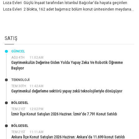
Loza Evleri Güçlü İnşaat tarafından İstanbul Bağcılar'da hayata geçirilen
Loza Evleri 2 blokta, 162 adet bağımsız bölüm konut ünitesinden meydana...
SATIŞ
GÜNCEL
AĞU 4TH
11:02 AM
Gayrimenkulün Değerine Giden Yolda Yapay Zeka Ve Robotik Öğrenme
Başlıyor
TEKNOLOJİ
TEM 30TH
11:42 AM
Gayrimenkul değerleme sektörü yapay zekâ teknolojileriyle dönüşüyor
BÖLGESEL
TEM 21ST
12:02 PM
İzmir İlçe Konut Satışları 2026 Haziran: İzmir’de 7.791 Konut Satıldı
BÖLGESEL
TEM 21ST
11:11 AM
Ankara İlçe Konut Satışları 2026 Haziran: Ankara’da 11.699 konut Satıldı