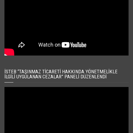
İSTEB “TAŞINMAZ TICARETI HAKKINDA YÖNETMELIKLE
İLGILI UYGULANAN CEZALAR” PANELI DÜZENLENDI