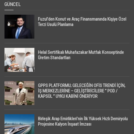
GÜNCEL
Fuzul’den Konut ve Araç Finansmanında Kişiye Özel
Terzi Usulü Planlama
Helal Sertifikalı Muhafazakar Mutfak Konseptinde
Üretim Standartları
GPPS PLATFORMU; GELECEĞİN OFİS TRENDİ İÇİN,
İŞ MERKEZLERİNE – GELİŞTİRİCİLERE ” POD /
KAPSÜL ” UYKU KABİNİ ÖNERİYOR
Birleşik Arap Emirlikleri’nin İlk Yüksek Hızlı Demiryolu
Projesine Kalyon İnşaat İmzası