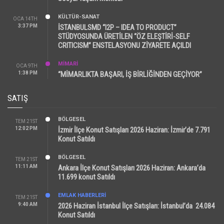
KÜLTÜR-SANAT
OCA 14TH
3:37 PM
İSTANBULSMD “I2P – IDEA TO PRODUCT”
STÜDYOSUNDA ÜRETİLEN “ÖZ ELEŞTİRİ-SELF
CRITICISM” ENSTELASYONU ZİYARETE AÇILDI
MİMARİ
OCA 9TH
1:38 PM
“MİMARLIKTA BAŞARI, İŞ BİRLİĞİNDEN GEÇİYOR”
SATIŞ
BÖLGESEL
TEM 21ST
12:02 PM
İzmir İlçe Konut Satışları 2026 Haziran: İzmir’de 7.791
Konut Satıldı
BÖLGESEL
TEM 21ST
11:11 AM
Ankara İlçe Konut Satışları 2026 Haziran: Ankara’da
11.699 konut Satıldı
EMLAK HABERLERI
TEM 21ST
9:40 AM
2026 Haziran İstanbul İlçe Satışları: İstanbul’da 24.084
Konut Satıldı