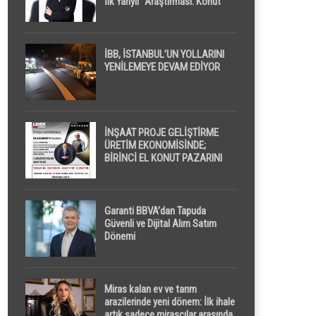
İlk Yarıyıl” Araştırması: Konut
Piyasasında Dengeli Görünüm
Sürerken, İlk El ve İpotekli
Satışlarda Sınırlı Toparlanma
Dikkat Çekti
İBB, İSTANBUL’UN YOLLARINI
YENİLEMEYE DEVAM EDİYOR
İNŞAAT PROJE GELİŞTİRME
ÜRETİM EKONOMİSİNDE;
BİRİNCİ EL KONUT PAZARINI
GPPS PLATFORMU ” PİYASA
GAYRİMENKUL ” İLE
EKRANLARA TAŞIYACAK
Garanti BBVA’dan Tapuda
Güvenli ve Dijital Alım Satım
Dönemi
Miras kalan ev ve tarım
arazilerinde yeni dönem: İlk ihale
artık sadece mirasçılar arasında