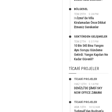
BÖLGESEL
TEM 29TH
5:24 PM
￼İzmir’de Villa
Kiralamadan Önce Dikkat
Etmeniz Gerekenler
SEKTÖRDEN GELIŞMELER
TEM 27TH
5:37 PM
10 Bin 545 Bina Yangını
Aynı Soruyu Gündeme
Getirdi: Yangın Kapıları Ne
Kadar Güvenli?
TICARI PROJELER
TİCARİ PROJELER
HAZ 12TH
5:14 PM
DENİZLİ’DE ŞİMDİ SKY
NOW OFFICE ZAMANI
TİCARİ PROJELER
ARA 10TH
10:52 AM
Turkmall’dan Bodrum’a