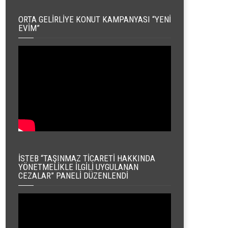
ORTA GELIRLIYE KONUT KAMPANYASI “YENI
EVIM”
İSTEB “TAŞINMAZ TICARETI HAKKINDA
YÖNETMELIKLE İLGILI UYGULANAN
CEZALAR” PANELI DÜZENLENDI