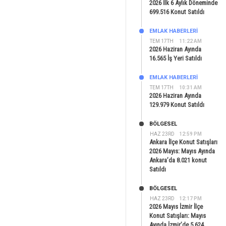
2026 İlk 6 Aylık Döneminde
699.516 Konut Satıldı
EMLAK HABERLERI
TEM 17TH
11:22 AM
2026 Haziran Ayında
16.565 İş Yeri Satıldı
EMLAK HABERLERI
TEM 17TH
10:31 AM
2026 Haziran Ayında
129.979 Konut Satıldı
BÖLGESEL
HAZ 23RD
12:59 PM
Ankara İlçe Konut Satışları
2026 Mayıs: Mayıs Ayında
Ankara’da 8.021 konut
Satıldı
BÖLGESEL
HAZ 23RD
12:17 PM
2026 Mayıs İzmir İlçe
Konut Satışları: Mayıs
Ayında İzmir’de 5.624