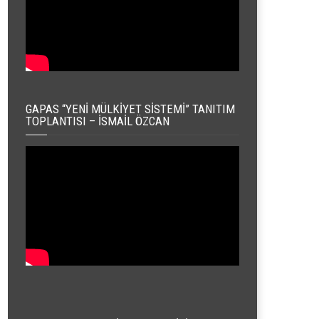
GAPAS “YENI MÜLKIYET SISTEMI” TANITIM
TOPLANTISI – İSMAIL ÖZCAN