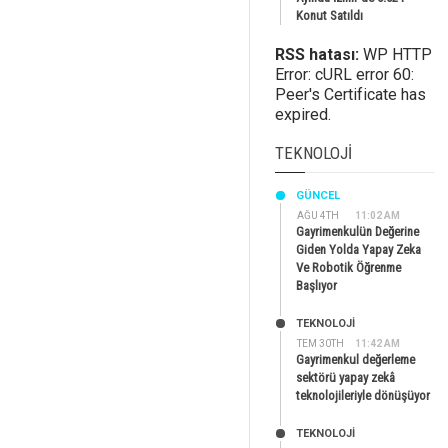
Konut Satıldı
RSS hatası:
WP HTTP
Error: cURL error 60:
Peer's Certificate has
expired.
TEKNOLOJI
GÜNCEL
AĞU 4TH
11:02 AM
Gayrimenkulün Değerine
Giden Yolda Yapay Zeka
Ve Robotik Öğrenme
Başlıyor
TEKNOLOJİ
TEM 30TH
11:42 AM
Gayrimenkul değerleme
sektörü yapay zekâ
teknolojileriyle dönüşüyor
TEKNOLOJİ