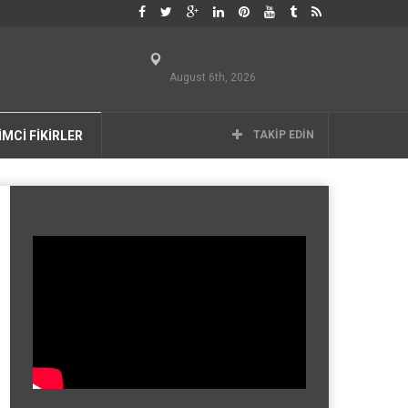
August 6th, 2026
İMCİ FİKİRLER
TAKIP EDIN