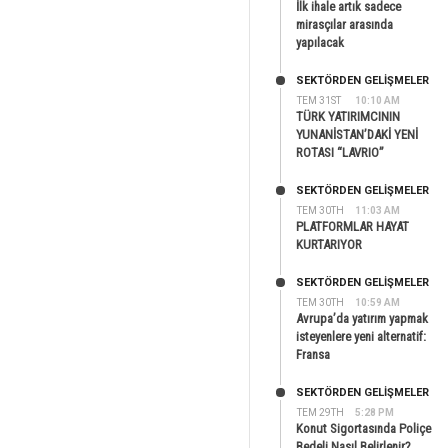
İlk ihale artık sadece
mirasçılar arasında
yapılacak
SEKTÖRDEN GELIŞMELER
TEM 31ST
10:10 AM
TÜRK YATIRIMCININ
YUNANİSTAN’DAKİ YENİ
ROTASI “LAVRIO”
SEKTÖRDEN GELIŞMELER
TEM 30TH
11:03 AM
PLATFORMLAR HAYAT
KURTARIYOR
SEKTÖRDEN GELIŞMELER
TEM 30TH
10:59 AM
Avrupa’da yatırım yapmak
isteyenlere yeni alternatif:
Fransa
SEKTÖRDEN GELIŞMELER
TEM 29TH
5:28 PM
Konut Sigortasında Poliçe
Bedeli Nasıl Belirlenir?