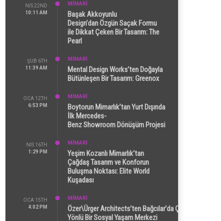
MİMARİ
NIS 22ND
10:11 AM
Başak Akkoyunlu
Design’dan Özgün Saçak Formu
ile Dikkat Çeken Bir Tasarım: The
Pearl
MİMARİ
ŞUB 6TH
11:39 AM
Mental Design Works’ten Doğayla
Bütünleşen Bir Tasarım: Greenox
MİMARİ
OCA 12TH
6:53 PM
Boytorun Mimarlık’tan Yurt Dışında
İlk Mercedes-
Benz Showroom Dönüşüm Projesi
MİMARİ
NIS 16TH
1:29 PM
Yeşim Kozanlı Mimarlık’tan
Çağdaş Tasarım ve Konforun
Buluşma Noktası: Elite World
Kuşadası
MİMARİ
OCA 15TH
4:02 PM
Özer\Ürger Architects’ten Bağcılar’da Çok
Yönlü Bir Sosyal Yaşam Merkezi