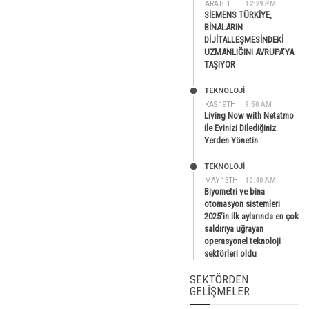
ARA 8TH
12:29 PM
SİEMENS TÜRKİYE,
BİNALARIN
DİJİTALLEŞMESİNDEKİ
UZMANLIĞINI AVRUPA’YA
TAŞIYOR
TEKNOLOJİ
KAS 19TH
9:50 AM
Living Now with Netatmo
ile Evinizi Dilediğiniz
Yerden Yönetin
TEKNOLOJİ
MAY 15TH
10:40 AM
Biyometri ve bina
otomasyon sistemleri
2025’in ilk aylarında en çok
saldırıya uğrayan
operasyonel teknoloji
sektörleri oldu
SEKTÖRDEN
GELIŞMELER