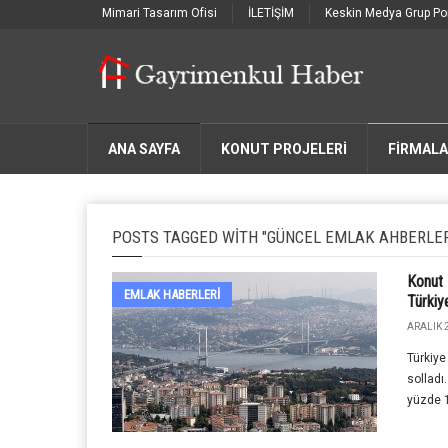
Mimari Tasarım Ofisi
İLETİŞİM
Keskin Medya Grup Por
ANA SAYFA
KONUT PROJELERİ
FIRMAL
POSTS TAGGED WITH "GÜNCEL EMLAK AHBERLER
Konut F
EMLAK HABERLERI
Türkiy
ARALIK 
Türkiye
solladı
yüzde 18