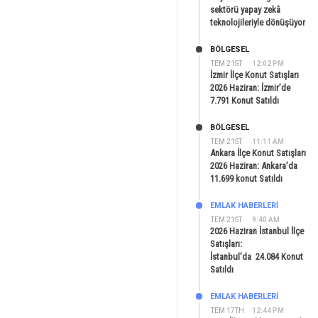
sektörü yapay zekâ
teknolojileriyle dönüşüyor
BÖLGESEL
TEM 21ST
12:02 PM
İzmir İlçe Konut Satışları
2026 Haziran: İzmir’de
7.791 Konut Satıldı
BÖLGESEL
TEM 21ST
11:11 AM
Ankara İlçe Konut Satışları
2026 Haziran: Ankara’da
11.699 konut Satıldı
EMLAK HABERLERI
TEM 21ST
9:40 AM
2026 Haziran İstanbul İlçe
Satışları:
İstanbul’da 24.084 Konut
Satıldı
EMLAK HABERLERI
TEM 17TH
12:44 PM