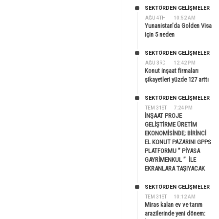
SEKTÖRDEN GELIŞMELER
AĞU 4TH
10:52 AM
Yunanistan’da Golden Visa
için 5 neden
SEKTÖRDEN GELIŞMELER
AĞU 3RD
12:42 PM
Konut inşaat firmaları
şikayetleri yüzde 127 arttı
SEKTÖRDEN GELIŞMELER
TEM 31ST
7:24 PM
İNŞAAT PROJE
GELİŞTİRME ÜRETİM
EKONOMİSİNDE; BİRİNCİ
EL KONUT PAZARINI GPPS
PLATFORMU ” PİYASA
GAYRİMENKUL ” İLE
EKRANLARA TAŞIYACAK
SEKTÖRDEN GELIŞMELER
TEM 31ST
10:12 AM
Miras kalan ev ve tarım
arazilerinde yeni dönem: