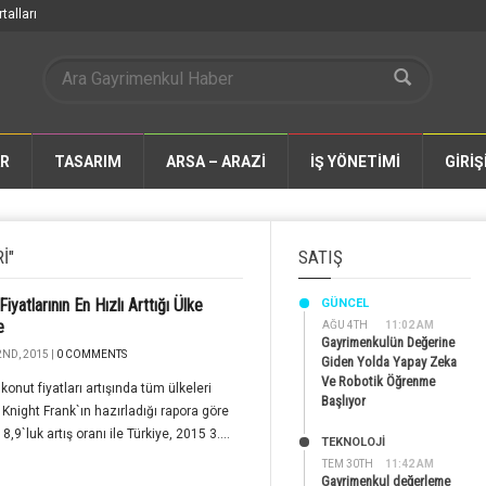
talları
AR
TASARIM
ARSA – ARAZİ
İŞ YÖNETİMİ
GİRİŞ
I"
SATIŞ
iyatlarının En Hızlı Arttığı Ülke
GÜNCEL
e
AĞU 4TH
11:02 AM
Gayrimenkulün Değerine
2ND, 2015 |
0 COMMENTS
Giden Yolda Yapay Zeka
Ve Robotik Öğrenme
 konut fiyatları artışında tüm ülkeleri
Başlıyor
. Knight Frank`ın hazırladığı rapora göre
,9`luk artış oranı ile Türkiye, 2015 3....
TEKNOLOJİ
TEM 30TH
11:42 AM
Gayrimenkul değerleme