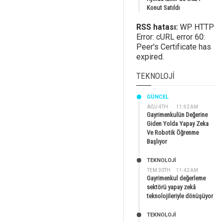
Konut Satıldı
RSS hatası:
WP HTTP
Error: cURL error 60:
Peer's Certificate has
expired.
TEKNOLOJI
GÜNCEL
AĞU 4TH
11:02 AM
Gayrimenkulün Değerine
Giden Yolda Yapay Zeka
Ve Robotik Öğrenme
Başlıyor
TEKNOLOJİ
TEM 30TH
11:42 AM
Gayrimenkul değerleme
sektörü yapay zekâ
teknolojileriyle dönüşüyor
TEKNOLOJİ