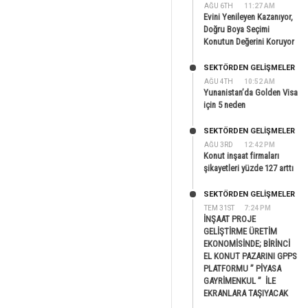
AĞU 6TH
11:27 AM
Evini Yenileyen Kazanıyor,
Doğru Boya Seçimi
Konutun Değerini Koruyor
SEKTÖRDEN GELIŞMELER
AĞU 4TH
10:52 AM
Yunanistan’da Golden Visa
için 5 neden
SEKTÖRDEN GELIŞMELER
AĞU 3RD
12:42 PM
Konut inşaat firmaları
şikayetleri yüzde 127 arttı
SEKTÖRDEN GELIŞMELER
TEM 31ST
7:24 PM
İNŞAAT PROJE
GELİŞTİRME ÜRETİM
EKONOMİSİNDE; BİRİNCİ
EL KONUT PAZARINI GPPS
PLATFORMU ” PİYASA
GAYRİMENKUL ” İLE
EKRANLARA TAŞIYACAK