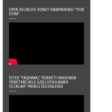
ORTA GELIRLIYE KONUT KAMPANYASI “YENI
EVIM”
İSTEB “TAŞINMAZ TICARETI HAKKINDA
YÖNETMELIKLE İLGILI UYGULANAN
CEZALAR” PANELI DÜZENLENDI