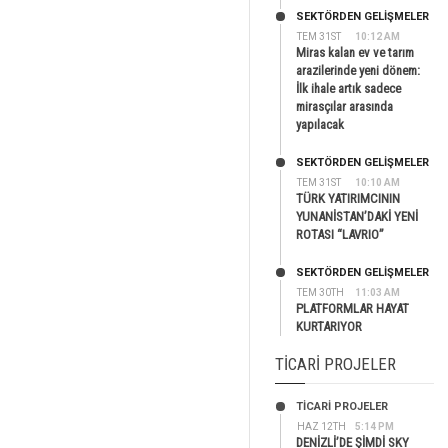
SEKTÖRDEN GELIŞMELER
TEM 31ST
10:12 AM
Miras kalan ev ve tarım
arazilerinde yeni dönem:
İlk ihale artık sadece
mirasçılar arasında
yapılacak
SEKTÖRDEN GELIŞMELER
TEM 31ST
10:10 AM
TÜRK YATIRIMCININ
YUNANİSTAN’DAKİ YENİ
ROTASI “LAVRIO”
SEKTÖRDEN GELIŞMELER
TEM 30TH
11:03 AM
PLATFORMLAR HAYAT
KURTARIYOR
TICARI PROJELER
TİCARİ PROJELER
HAZ 12TH
5:14 PM
DENİZLİ’DE ŞİMDİ SKY