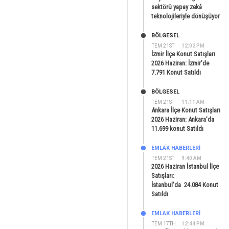
sektörü yapay zekâ
teknolojileriyle dönüşüyor
BÖLGESEL
TEM 21ST
12:02 PM
İzmir İlçe Konut Satışları
2026 Haziran: İzmir’de
7.791 Konut Satıldı
BÖLGESEL
TEM 21ST
11:11 AM
Ankara İlçe Konut Satışları
2026 Haziran: Ankara’da
11.699 konut Satıldı
EMLAK HABERLERI
TEM 21ST
9:40 AM
2026 Haziran İstanbul İlçe
Satışları:
İstanbul’da 24.084 Konut
Satıldı
EMLAK HABERLERI
TEM 17TH
12:44 PM