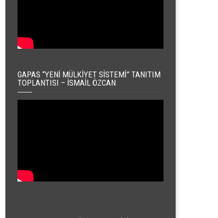
GAPAS “YENI MÜLKIYET SISTEMI” TANITIM
TOPLANTISI – İSMAIL ÖZCAN