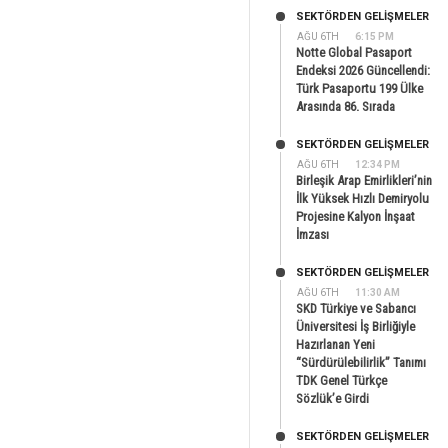
SEKTÖRDEN GELIŞMELER
AĞU 6TH
6:15 PM
Notte Global Pasaport
Endeksi 2026 Güncellendi:
Türk Pasaportu 199 Ülke
Arasında 86. Sırada
SEKTÖRDEN GELIŞMELER
AĞU 6TH
12:34 PM
Birleşik Arap Emirlikleri’nin
İlk Yüksek Hızlı Demiryolu
Projesine Kalyon İnşaat
İmzası
SEKTÖRDEN GELIŞMELER
AĞU 6TH
11:30 AM
SKD Türkiye ve Sabancı
Üniversitesi İş Birliğiyle
Hazırlanan Yeni
“Sürdürülebilirlik” Tanımı
TDK Genel Türkçe
Sözlük’e Girdi
SEKTÖRDEN GELIŞMELER