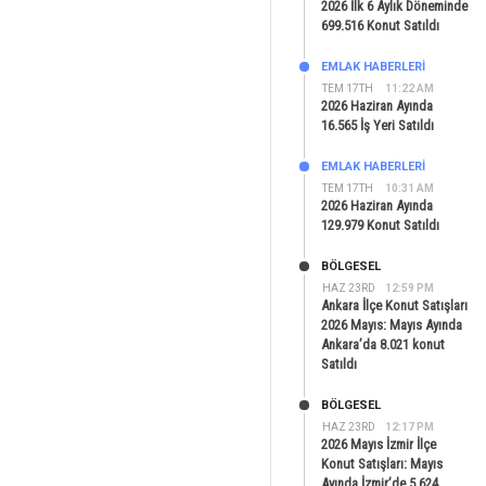
2026 İlk 6 Aylık Döneminde
699.516 Konut Satıldı
EMLAK HABERLERI
TEM 17TH
11:22 AM
2026 Haziran Ayında
16.565 İş Yeri Satıldı
EMLAK HABERLERI
TEM 17TH
10:31 AM
2026 Haziran Ayında
129.979 Konut Satıldı
BÖLGESEL
HAZ 23RD
12:59 PM
Ankara İlçe Konut Satışları
2026 Mayıs: Mayıs Ayında
Ankara’da 8.021 konut
Satıldı
BÖLGESEL
HAZ 23RD
12:17 PM
2026 Mayıs İzmir İlçe
Konut Satışları: Mayıs
Ayında İzmir’de 5.624