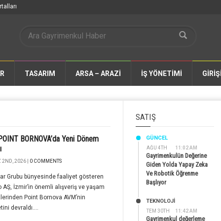
talları
AR
TASARIM
ARSA – ARAZİ
İŞ YÖNETİMİ
GİRİŞ
SATIŞ
 POINT BORNOVA’da Yeni Dönem
GÜNCEL
ı
AĞU 4TH
11:02 AM
Gayrimenkulün Değerine
2ND, 2026 |
0 COMMENTS
Giden Yolda Yapay Zeka
Ve Robotik Öğrenme
ar Grubu bünyesinde faaliyet gösteren
Başlıyor
 AŞ, İzmir’in önemli alışveriş ve yaşam
lerinden Point Bornova AVM’nin
TEKNOLOJİ
ini devraldı....
TEM 30TH
11:42 AM
Gayrimenkul değerleme