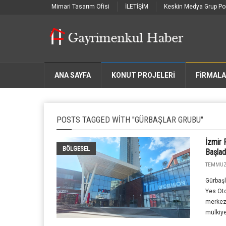
Mimari Tasarım Ofisi
İLETİŞİM
Keskin Medya Grup Por
ANA SAYFA
KONUT PROJELERİ
FIRMAL
POSTS TAGGED WITH "GÜRBAŞLAR GRUBU"
İzmir
BÖLGESEL
Başlad
TEMMUZ 
Gürbaşl
Yes Oto
merkez
mülkiyet