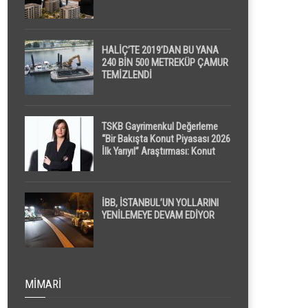
HALİÇ’TE 2019’DAN BU YANA
240 BİN 500 METREKÜP ÇAMUR
TEMİZLENDİ
TSKB Gayrimenkul Değerleme
“Bir Bakışta Konut Piyasası 2026
İlk Yarıyıl” Araştırması: Konut
Piyasasında Dengeli Görünüm
Sürerken, İlk El ve İpotekli
Satışlarda Sınırlı Toparlanma
Dikkat Çekti
İBB, İSTANBUL’UN YOLLARINI
YENİLEMEYE DEVAM EDİYOR
MIMARI