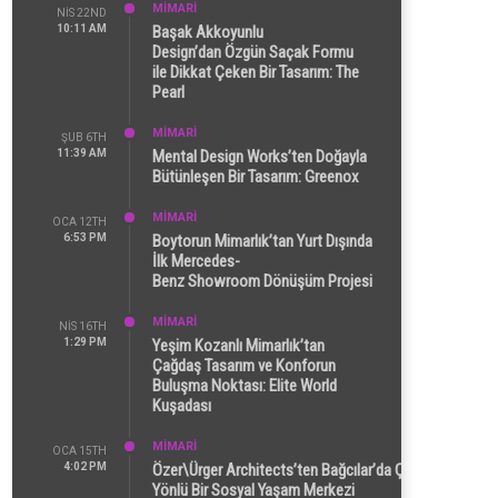
MİMARİ
NIS 22ND
10:11 AM
Başak Akkoyunlu
Design’dan Özgün Saçak Formu
ile Dikkat Çeken Bir Tasarım: The
Pearl
MİMARİ
ŞUB 6TH
11:39 AM
Mental Design Works’ten Doğayla
Bütünleşen Bir Tasarım: Greenox
MİMARİ
OCA 12TH
6:53 PM
Boytorun Mimarlık’tan Yurt Dışında
İlk Mercedes-
Benz Showroom Dönüşüm Projesi
MİMARİ
NIS 16TH
1:29 PM
Yeşim Kozanlı Mimarlık’tan
Çağdaş Tasarım ve Konforun
Buluşma Noktası: Elite World
Kuşadası
MİMARİ
OCA 15TH
4:02 PM
Özer\Ürger Architects’ten Bağcılar’da Çok
Yönlü Bir Sosyal Yaşam Merkezi