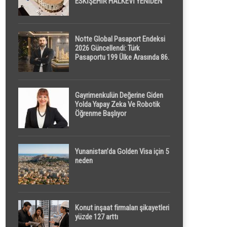
ESKİŞEHİR HALKEVİ YENİDEN
HAYAT BULUYOR
Notte Global Pasaport Endeksi
2026 Güncellendi: Türk
Pasaportu 199 Ülke Arasında 86.
Sırada
Gayrimenkulün Değerine Giden
Yolda Yapay Zeka Ve Robotik
Öğrenme Başlıyor
Yunanistan’da Golden Visa için 5
neden
Konut inşaat firmaları şikayetleri
yüzde 127 arttı