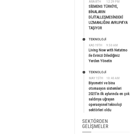
ARA 8TH
12:29 PM
SİEMENS TÜRKİYE,
BİNALARIN
DİJİTALLEŞMESİNDEKİ
UZMANLIĞINI AVRUPA’YA
TAŞIYOR
TEKNOLOJİ
KAS 19TH
9:50 AM
Living Now with Netatmo
ile Evinizi Dilediğiniz
Yerden Yönetin
TEKNOLOJİ
MAY 15TH
10:40 AM
Biyometri ve bina
otomasyon sistemleri
2025’in ilk aylarında en çok
saldırıya uğrayan
operasyonel teknoloji
sektörleri oldu
SEKTÖRDEN
GELIŞMELER