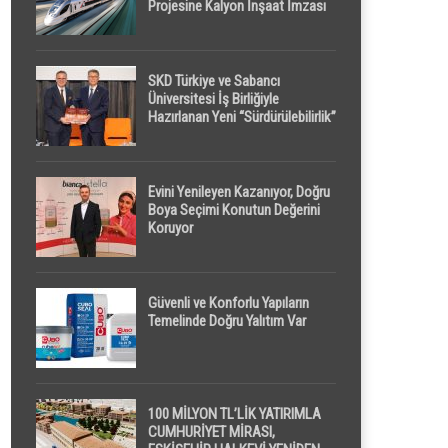
Projesine Kalyon İnşaat İmzası
SKD Türkiye ve Sabancı
Üniversitesi İş Birliğiyle
Hazırlanan Yeni “Sürdürülebilirlik”
Tanımı TDK Genel Türkçe
Sözlük’e Girdi
Evini Yenileyen Kazanıyor, Doğru
Boya Seçimi Konutun Değerini
Koruyor
Güvenli ve Konforlu Yapıların
Temelinde Doğru Yalıtım Var
100 MİLYON TL’LİK YATIRIMLA
CUMHURİYET MİRASI,