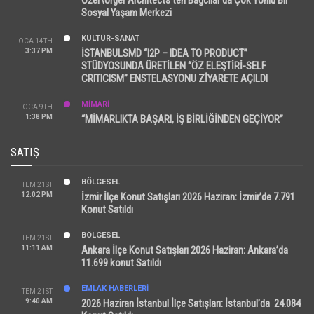
Sosyal Yaşam Merkezi
KÜLTÜR-SANAT
OCA 14TH
3:37 PM
İSTANBULSMD “I2P – IDEA TO PRODUCT”
STÜDYOSUNDA ÜRETİLEN “ÖZ ELEŞTİRİ-SELF
CRITICISM” ENSTELASYONU ZİYARETE AÇILDI
MİMARİ
OCA 9TH
1:38 PM
“MİMARLIKTA BAŞARI, İŞ BİRLİĞİNDEN GEÇİYOR”
SATIŞ
BÖLGESEL
TEM 21ST
12:02 PM
İzmir İlçe Konut Satışları 2026 Haziran: İzmir’de 7.791
Konut Satıldı
BÖLGESEL
TEM 21ST
11:11 AM
Ankara İlçe Konut Satışları 2026 Haziran: Ankara’da
11.699 konut Satıldı
EMLAK HABERLERI
TEM 21ST
9:40 AM
2026 Haziran İstanbul İlçe Satışları: İstanbul’da 24.084