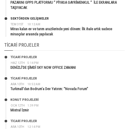
PAZARINI GPPS PLATFORMU ” PİYASA GAYRİMENKUL ” İLE EKRANLARA
TAŞIYACAK
SEKTÖRDEN GELIŞMELER
TEM 31ST
10:12 AM
Miras kalan ev ve tarım arazilerinde yeni dönem: İlk ihale artık sadece
mirasçılar arasında yapılacak
TICARI PROJELER
TİCARİ PROJELER
HAZ 12TH
5:14 PM
DENİZLİ’DE ŞİMDİ SKY NOW OFFICE ZAMANI
TİCARİ PROJELER
ARA 10TH
10:52 AM
Turkmall’dan Bodrum’a Dev Yatırım: “Novada Forum”
KONUT PROJELERI
OCA 12TH
1:39 PM
Mistral İzmir
TİCARİ PROJELER
ARA 10TH
12:14 PM