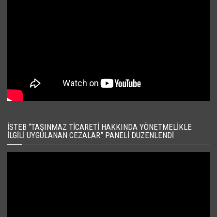
İSTEB “TAŞINMAZ TICARETI HAKKINDA YÖNETMELIKLE
İLGILI UYGULANAN CEZALAR” PANELI DÜZENLENDI