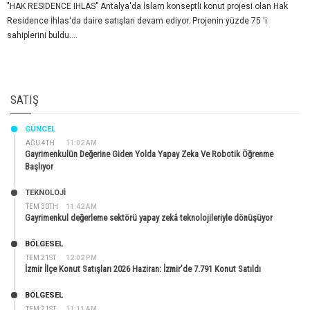
"HAK RESIDENCE IHLAS" Antalya'da İslam konseptli konut projesi olan Hak
Residence İhlas'da daire satışları devam ediyor. Projenin yüzde 75 'i
sahiplerini buldu....
SATIŞ
GÜNCEL
AĞU 4TH
11:02 AM
Gayrimenkulün Değerine Giden Yolda Yapay Zeka Ve Robotik Öğrenme
Başlıyor
TEKNOLOJİ
TEM 30TH
11:42 AM
Gayrimenkul değerleme sektörü yapay zekâ teknolojileriyle dönüşüyor
BÖLGESEL
TEM 21ST
12:02 PM
İzmir İlçe Konut Satışları 2026 Haziran: İzmir’de 7.791 Konut Satıldı
BÖLGESEL
TEM 21ST
11:11 AM