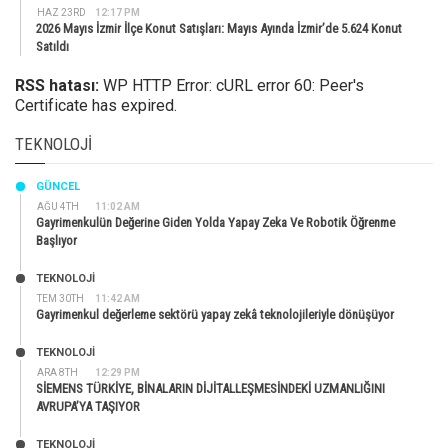
HAZ 23RD
12:17 PM
2026 Mayıs İzmir İlçe Konut Satışları: Mayıs Ayında İzmir’de 5.624 Konut
Satıldı
RSS hatası:
WP HTTP Error: cURL error 60: Peer's
Certificate has expired.
TEKNOLOJI
GÜNCEL
AĞU 4TH
11:02 AM
Gayrimenkulün Değerine Giden Yolda Yapay Zeka Ve Robotik Öğrenme
Başlıyor
TEKNOLOJİ
TEM 30TH
11:42 AM
Gayrimenkul değerleme sektörü yapay zekâ teknolojileriyle dönüşüyor
TEKNOLOJİ
ARA 8TH
12:29 PM
SİEMENS TÜRKİYE, BİNALARIN DİJİTALLEŞMESİNDEKİ UZMANLIĞINI
AVRUPA’YA TAŞIYOR
TEKNOLOJİ