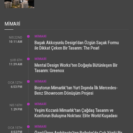
MIMARI
MİMARİ
NIS 22ND
10:11 AM
Başak Akkoyunlu Design’dan Özgün Saçak Formu
ile Dikkat Çeken Bir Tasarım: The Pearl
MİMARİ
ŞUB 6TH
11:39 AM
Mental Design Works’ten Doğayla Bütünleşen Bir
Tasarım: Greenox
MİMARİ
OCA 12TH
6:53 PM
Boytorun Mimarlık’tan Yurt Dışında İlk Mercedes-
Benz Showroom Dönüşüm Projesi
MİMARİ
NIS 16TH
1:29 PM
Yeşim Kozanlı Mimarlık’tan Çağdaş Tasarım ve
Konforun Buluşma Noktası: Elite World Kuşadası
MİMARİ
OCA 15TH
4:02 PM
Özer\Ürger Architects’ten Bağcılar’da Çok Yönlü Bir