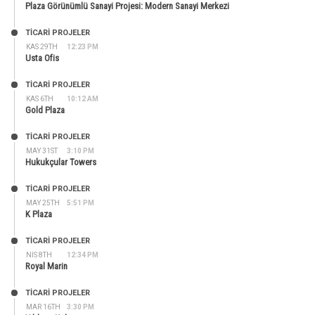
Plaza Görünümlü Sanayi Projesi: Modern Sanayi Merkezi
TİCARİ PROJELER
KAS 29TH
12:23 PM
Usta Ofis
TİCARİ PROJELER
KAS 6TH
10:12 AM
Gold Plaza
TİCARİ PROJELER
MAY 31ST
3:10 PM
Hukukçular Towers
TİCARİ PROJELER
MAY 25TH
5:51 PM
K Plaza
TİCARİ PROJELER
NIS 8TH
12:34 PM
Royal Marin
TİCARİ PROJELER
MAR 16TH
3:30 PM