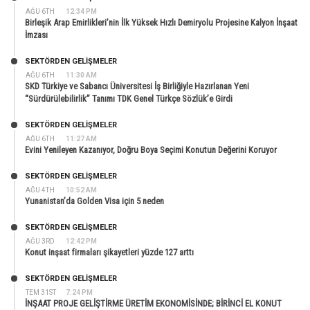
AĞU 6TH
12:34 PM
Birleşik Arap Emirlikleri’nin İlk Yüksek Hızlı Demiryolu Projesine Kalyon İnşaat
İmzası
SEKTÖRDEN GELIŞMELER
AĞU 6TH
11:30 AM
SKD Türkiye ve Sabancı Üniversitesi İş Birliğiyle Hazırlanan Yeni
“Sürdürülebilirlik” Tanımı TDK Genel Türkçe Sözlük’e Girdi
SEKTÖRDEN GELIŞMELER
AĞU 6TH
11:27 AM
Evini Yenileyen Kazanıyor, Doğru Boya Seçimi Konutun Değerini Koruyor
SEKTÖRDEN GELIŞMELER
AĞU 4TH
10:52 AM
Yunanistan’da Golden Visa için 5 neden
SEKTÖRDEN GELIŞMELER
AĞU 3RD
12:42 PM
Konut inşaat firmaları şikayetleri yüzde 127 arttı
SEKTÖRDEN GELIŞMELER
TEM 31ST
7:24 PM
İNŞAAT PROJE GELİŞTİRME ÜRETİM EKONOMİSİNDE; BİRİNCİ EL KONUT