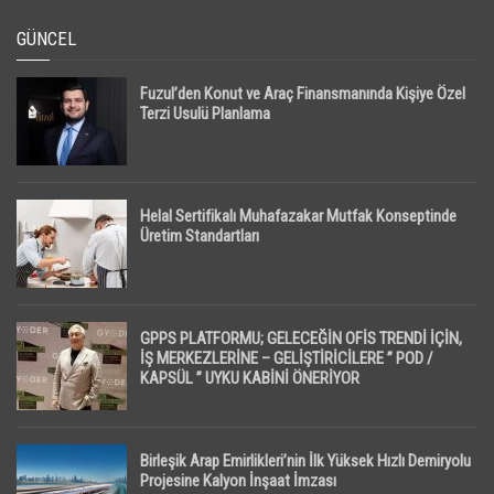
GÜNCEL
Fuzul’den Konut ve Araç Finansmanında Kişiye Özel
Terzi Usulü Planlama
Helal Sertifikalı Muhafazakar Mutfak Konseptinde
Üretim Standartları
GPPS PLATFORMU; GELECEĞİN OFİS TRENDİ İÇİN,
İŞ MERKEZLERİNE – GELİŞTİRİCİLERE ” POD /
KAPSÜL ” UYKU KABİNİ ÖNERİYOR
Birleşik Arap Emirlikleri’nin İlk Yüksek Hızlı Demiryolu
Projesine Kalyon İnşaat İmzası