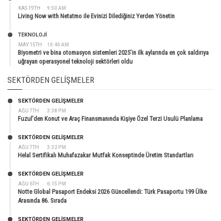
KAS 19TH
9:50 AM
Living Now with Netatmo ile Evinizi Dilediğiniz Yerden Yönetin
TEKNOLOJİ
MAY 15TH
10:40 AM
Biyometri ve bina otomasyon sistemleri 2025’in ilk aylarında en çok saldırıya
uğrayan operasyonel teknoloji sektörleri oldu
SEKTÖRDEN GELIŞMELER
SEKTÖRDEN GELIŞMELER
AĞU 7TH
3:38 PM
Fuzul’den Konut ve Araç Finansmanında Kişiye Özel Terzi Usulü Planlama
SEKTÖRDEN GELIŞMELER
AĞU 7TH
3:32 PM
Helal Sertifikalı Muhafazakar Mutfak Konseptinde Üretim Standartları
SEKTÖRDEN GELIŞMELER
AĞU 6TH
6:15 PM
Notte Global Pasaport Endeksi 2026 Güncellendi: Türk Pasaportu 199 Ülke
Arasında 86. Sırada
SEKTÖRDEN GELIŞMELER