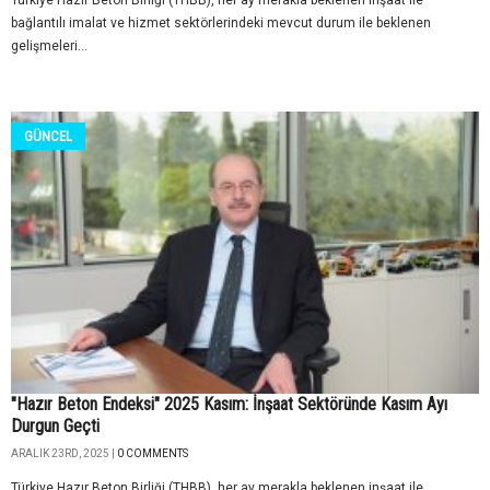
bağlantılı imalat ve hizmet sektörlerindeki mevcut durum ile beklenen
gelişmeleri...
GÜNCEL
"Hazır Beton Endeksi" 2025 Kasım: İnşaat Sektöründe Kasım Ayı
Durgun Geçti
ARALIK 23RD, 2025 |
0 COMMENTS
Türkiye Hazır Beton Birliği (THBB), her ay merakla beklenen inşaat ile