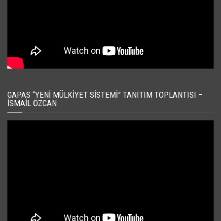
GAPAS “YENI MÜLKIYET SISTEMI” TANITIM TOPLANTISI –
İSMAIL ÖZCAN