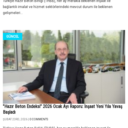
Türkiye Hazır Beton Birliği (THBB), her ay merakla beklenen inşaat ile
bağlantılı imalat ve hizmet sektörlerindeki mevcut durum ile beklenen
gelişmeleri...
GÜNCEL
"Hazır Beton Endeksi" 2026 Ocak Ayı Raporu: İnşaat Yeni Yıla Yavaş
Başladı
ŞUBAT 23RD, 2026 |
0 COMMENTS