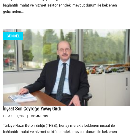
bağlantılı imalat ve hizmet sektörlerindeki mevcut durum ile beklenen
gelişmeleri...
GÜNCEL
İnşaat Son Çeyreğe Yavaş Girdi
EKIM 16TH, 2025 |
0 COMMENTS
Türkiye Hazır Beton Birliği (THBB), her ay merakla beklenen inşaat ile
bağlantılı imalat ve hizmet sektörlerindeki mevcut durum ile beklenen