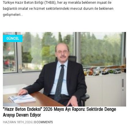
Türkiye Hazır Beton Birliği (THBB), her ay merakla beklenen inşaat ile
bağlantılı imalat ve hizmet sektörlerindeki mevcut durum ile beklenen
gelişmeleri...
GÜNCEL
"Hazır Beton Endeksi" 2026 Mayıs Ayı Raporu: Sektörde Denge
Arayışı Devam Ediyor
HAZIRAN 18TH, 2026 |
0 COMMENTS