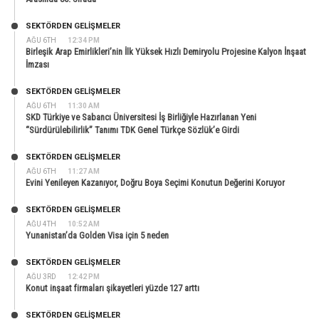
SEKTÖRDEN GELIŞMELER
AĞU 6TH
12:34 PM
Birleşik Arap Emirlikleri’nin İlk Yüksek Hızlı Demiryolu Projesine Kalyon İnşaat
İmzası
SEKTÖRDEN GELIŞMELER
AĞU 6TH
11:30 AM
SKD Türkiye ve Sabancı Üniversitesi İş Birliğiyle Hazırlanan Yeni
“Sürdürülebilirlik” Tanımı TDK Genel Türkçe Sözlük’e Girdi
SEKTÖRDEN GELIŞMELER
AĞU 6TH
11:27 AM
Evini Yenileyen Kazanıyor, Doğru Boya Seçimi Konutun Değerini Koruyor
SEKTÖRDEN GELIŞMELER
AĞU 4TH
10:52 AM
Yunanistan’da Golden Visa için 5 neden
SEKTÖRDEN GELIŞMELER
AĞU 3RD
12:42 PM
Konut inşaat firmaları şikayetleri yüzde 127 arttı
SEKTÖRDEN GELIŞMELER