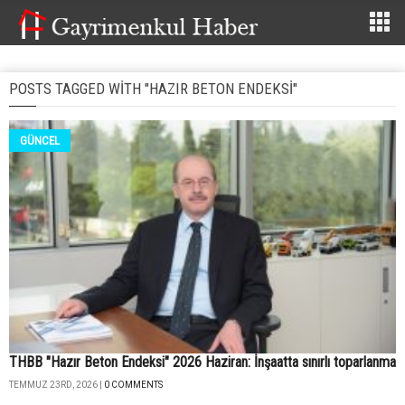
POSTS TAGGED WITH "HAZIR BETON ENDEKSI"
GÜNCEL
THBB "Hazır Beton Endeksi" 2026 Haziran: İnşaatta sınırlı toparlanma
TEMMUZ 23RD, 2026 |
0 COMMENTS