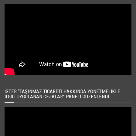
İSTEB “TAŞINMAZ TICARETI HAKKINDA YÖNETMELIKLE
İLGILI UYGULANAN CEZALAR” PANELI DÜZENLENDI