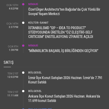
MİMARİ
OCA 15TH
4:02 PM
Özer\Ürger Architects’ten Bağcılar’da Çok Yönlü Bir
Sosyal Yaşam Merkezi
KÜLTÜR-SANAT
OCA 14TH
3:37 PM
İSTANBULSMD “I2P – IDEA TO PRODUCT”
STÜDYOSUNDA ÜRETİLEN “ÖZ ELEŞTİRİ-SELF
CRITICISM” ENSTELASYONU ZİYARETE AÇILDI
MİMARİ
OCA 9TH
1:38 PM
“MİMARLIKTA BAŞARI, İŞ BİRLİĞİNDEN GEÇİYOR”
SATIŞ
BÖLGESEL
TEM 21ST
12:02 PM
İzmir İlçe Konut Satışları 2026 Haziran: İzmir’de 7.791
Konut Satıldı
BÖLGESEL
TEM 21ST
11:11 AM
Ankara İlçe Konut Satışları 2026 Haziran: Ankara’da
11.699 konut Satıldı