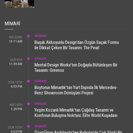
MIMARI
MİMARİ
NIS 22ND
10:11 AM
Başak Akkoyunlu Design’dan Özgün Saçak Formu
ile Dikkat Çeken Bir Tasarım: The Pearl
MİMARİ
ŞUB 6TH
11:39 AM
Mental Design Works’ten Doğayla Bütünleşen Bir
Tasarım: Greenox
MİMARİ
OCA 12TH
6:53 PM
Boytorun Mimarlık’tan Yurt Dışında İlk Mercedes-
Benz Showroom Dönüşüm Projesi
MİMARİ
NIS 16TH
1:29 PM
Yeşim Kozanlı Mimarlık’tan Çağdaş Tasarım ve
Konforun Buluşma Noktası: Elite World Kuşadası
MİMARİ
OCA 15TH
4:02 PM
Özer\Ürger Architects’ten Bağcılar’da Çok Yönlü Bir