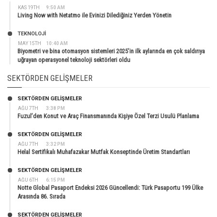
KAS 19TH
9:50 AM
Living Now with Netatmo ile Evinizi Dilediğiniz Yerden Yönetin
TEKNOLOJİ
MAY 15TH
10:40 AM
Biyometri ve bina otomasyon sistemleri 2025’in ilk aylarında en çok saldırıya
uğrayan operasyonel teknoloji sektörleri oldu
SEKTÖRDEN GELIŞMELER
SEKTÖRDEN GELIŞMELER
AĞU 7TH
3:38 PM
Fuzul’den Konut ve Araç Finansmanında Kişiye Özel Terzi Usulü Planlama
SEKTÖRDEN GELIŞMELER
AĞU 7TH
3:32 PM
Helal Sertifikalı Muhafazakar Mutfak Konseptinde Üretim Standartları
SEKTÖRDEN GELIŞMELER
AĞU 6TH
6:15 PM
Notte Global Pasaport Endeksi 2026 Güncellendi: Türk Pasaportu 199 Ülke
Arasında 86. Sırada
SEKTÖRDEN GELIŞMELER