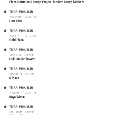
Plaza Görünümlü Sanayi Projesi: Modern Sanayi Merkezi
TİCARİ PROJELER
KAS 29TH
12:23 PM
Usta Ofis
TİCARİ PROJELER
KAS 6TH
10:12 AM
Gold Plaza
TİCARİ PROJELER
MAY 31ST
3:10 PM
Hukukçular Towers
TİCARİ PROJELER
MAY 25TH
5:51 PM
K Plaza
TİCARİ PROJELER
NIS 8TH
12:34 PM
Royal Marin
TİCARİ PROJELER
MAR 16TH
3:30 PM