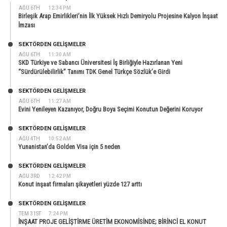
AĞU 6TH
12:34 PM
Birleşik Arap Emirlikleri’nin İlk Yüksek Hızlı Demiryolu Projesine Kalyon İnşaat
İmzası
SEKTÖRDEN GELIŞMELER
AĞU 6TH
11:30 AM
SKD Türkiye ve Sabancı Üniversitesi İş Birliğiyle Hazırlanan Yeni
“Sürdürülebilirlik” Tanımı TDK Genel Türkçe Sözlük’e Girdi
SEKTÖRDEN GELIŞMELER
AĞU 6TH
11:27 AM
Evini Yenileyen Kazanıyor, Doğru Boya Seçimi Konutun Değerini Koruyor
SEKTÖRDEN GELIŞMELER
AĞU 4TH
10:52 AM
Yunanistan’da Golden Visa için 5 neden
SEKTÖRDEN GELIŞMELER
AĞU 3RD
12:42 PM
Konut inşaat firmaları şikayetleri yüzde 127 arttı
SEKTÖRDEN GELIŞMELER
TEM 31ST
7:24 PM
İNŞAAT PROJE GELİŞTİRME ÜRETİM EKONOMİSİNDE; BİRİNCİ EL KONUT