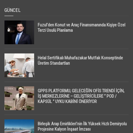
GÜNCEL
Fuzul’den Konut ve Araç Finansmanında Kişiye Özel
Terzi Usulü Planlama
Helal Sertifikalı Muhafazakar Mutfak Konseptinde
Üretim Standartları
GPPS PLATFORMU; GELECEĞİN OFİS TRENDİ İÇİN,
İŞ MERKEZLERİNE – GELİŞTİRİCİLERE ” POD /
KAPSÜL ” UYKU KABİNİ ÖNERİYOR
Birleşik Arap Emirlikleri’nin İlk Yüksek Hızlı Demiryolu
Projesine Kalyon İnşaat İmzası