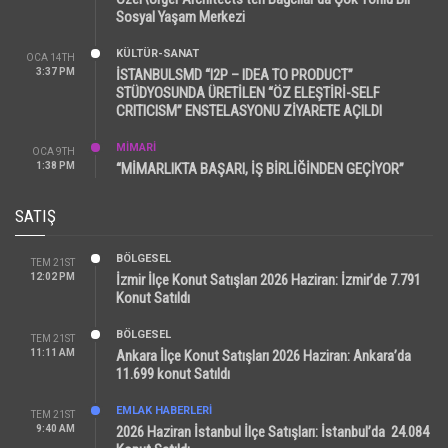
Sosyal Yaşam Merkezi
KÜLTÜR-SANAT
OCA 14TH
3:37 PM
İSTANBULSMD “I2P – IDEA TO PRODUCT”
STÜDYOSUNDA ÜRETİLEN “ÖZ ELEŞTİRİ-SELF
CRITICISM” ENSTELASYONU ZİYARETE AÇILDI
MİMARİ
OCA 9TH
1:38 PM
“MİMARLIKTA BAŞARI, İŞ BİRLİĞİNDEN GEÇİYOR”
SATIŞ
BÖLGESEL
TEM 21ST
12:02 PM
İzmir İlçe Konut Satışları 2026 Haziran: İzmir’de 7.791
Konut Satıldı
BÖLGESEL
TEM 21ST
11:11 AM
Ankara İlçe Konut Satışları 2026 Haziran: Ankara’da
11.699 konut Satıldı
EMLAK HABERLERI
TEM 21ST
9:40 AM
2026 Haziran İstanbul İlçe Satışları: İstanbul’da 24.084