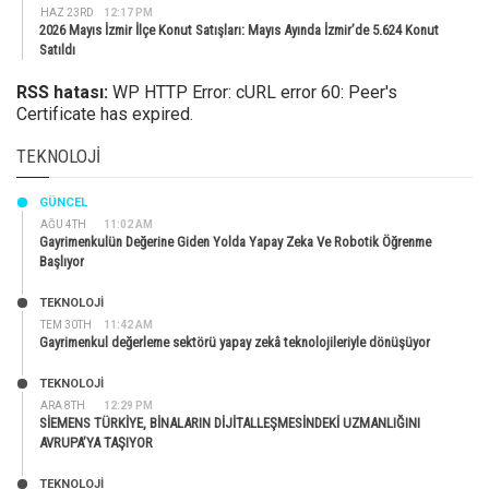
HAZ 23RD
12:17 PM
2026 Mayıs İzmir İlçe Konut Satışları: Mayıs Ayında İzmir’de 5.624 Konut
Satıldı
RSS hatası:
WP HTTP Error: cURL error 60: Peer's
Certificate has expired.
TEKNOLOJI
GÜNCEL
AĞU 4TH
11:02 AM
Gayrimenkulün Değerine Giden Yolda Yapay Zeka Ve Robotik Öğrenme
Başlıyor
TEKNOLOJİ
TEM 30TH
11:42 AM
Gayrimenkul değerleme sektörü yapay zekâ teknolojileriyle dönüşüyor
TEKNOLOJİ
ARA 8TH
12:29 PM
SİEMENS TÜRKİYE, BİNALARIN DİJİTALLEŞMESİNDEKİ UZMANLIĞINI
AVRUPA’YA TAŞIYOR
TEKNOLOJİ