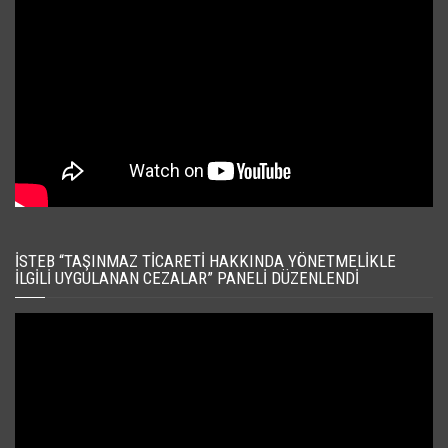
İSTEB “TAŞINMAZ TICARETI HAKKINDA YÖNETMELIKLE
İLGILI UYGULANAN CEZALAR” PANELI DÜZENLENDI