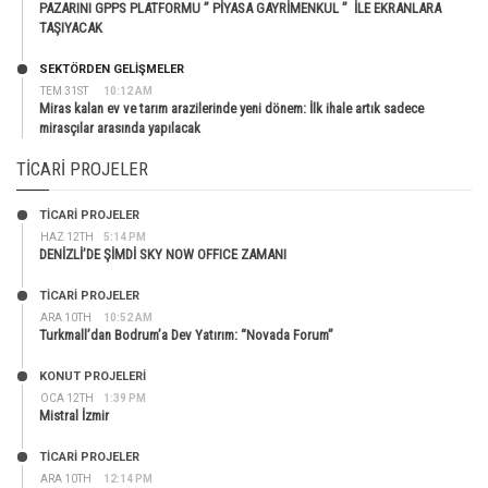
PAZARINI GPPS PLATFORMU ” PİYASA GAYRİMENKUL ” İLE EKRANLARA
TAŞIYACAK
SEKTÖRDEN GELIŞMELER
TEM 31ST
10:12 AM
Miras kalan ev ve tarım arazilerinde yeni dönem: İlk ihale artık sadece
mirasçılar arasında yapılacak
TICARI PROJELER
TİCARİ PROJELER
HAZ 12TH
5:14 PM
DENİZLİ’DE ŞİMDİ SKY NOW OFFICE ZAMANI
TİCARİ PROJELER
ARA 10TH
10:52 AM
Turkmall’dan Bodrum’a Dev Yatırım: “Novada Forum”
KONUT PROJELERI
OCA 12TH
1:39 PM
Mistral İzmir
TİCARİ PROJELER
ARA 10TH
12:14 PM