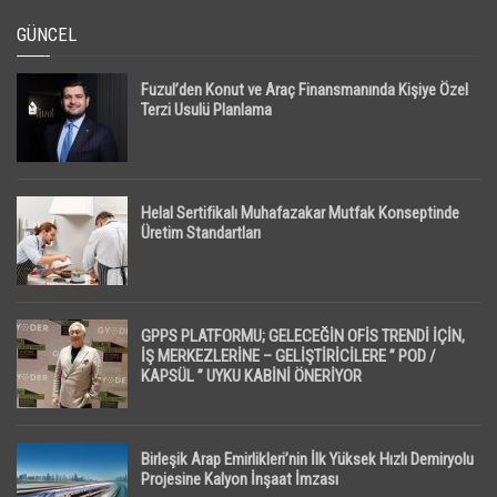
GÜNCEL
Fuzul’den Konut ve Araç Finansmanında Kişiye Özel
Terzi Usulü Planlama
Helal Sertifikalı Muhafazakar Mutfak Konseptinde
Üretim Standartları
GPPS PLATFORMU; GELECEĞİN OFİS TRENDİ İÇİN,
İŞ MERKEZLERİNE – GELİŞTİRİCİLERE ” POD /
KAPSÜL ” UYKU KABİNİ ÖNERİYOR
Birleşik Arap Emirlikleri’nin İlk Yüksek Hızlı Demiryolu
Projesine Kalyon İnşaat İmzası