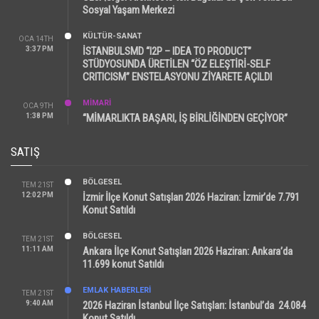
Sosyal Yaşam Merkezi
KÜLTÜR-SANAT
OCA 14TH
3:37 PM
İSTANBULSMD “I2P – IDEA TO PRODUCT”
STÜDYOSUNDA ÜRETİLEN “ÖZ ELEŞTİRİ-SELF
CRITICISM” ENSTELASYONU ZİYARETE AÇILDI
MİMARİ
OCA 9TH
1:38 PM
“MİMARLIKTA BAŞARI, İŞ BİRLİĞİNDEN GEÇİYOR”
SATIŞ
BÖLGESEL
TEM 21ST
12:02 PM
İzmir İlçe Konut Satışları 2026 Haziran: İzmir’de 7.791
Konut Satıldı
BÖLGESEL
TEM 21ST
11:11 AM
Ankara İlçe Konut Satışları 2026 Haziran: Ankara’da
11.699 konut Satıldı
EMLAK HABERLERI
TEM 21ST
9:40 AM
2026 Haziran İstanbul İlçe Satışları: İstanbul’da 24.084
Konut Satıldı