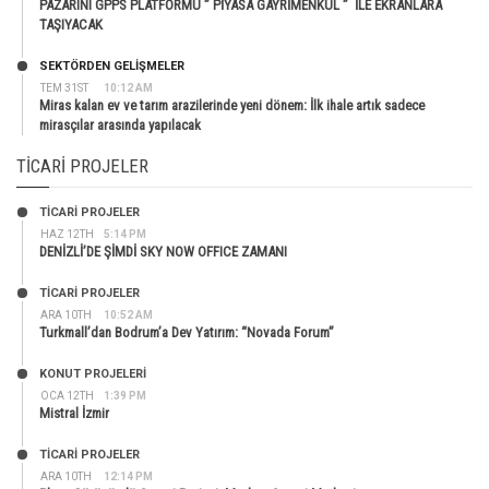
PAZARINI GPPS PLATFORMU ” PİYASA GAYRİMENKUL ” İLE EKRANLARA
TAŞIYACAK
SEKTÖRDEN GELIŞMELER
TEM 31ST
10:12 AM
Miras kalan ev ve tarım arazilerinde yeni dönem: İlk ihale artık sadece
mirasçılar arasında yapılacak
TICARI PROJELER
TİCARİ PROJELER
HAZ 12TH
5:14 PM
DENİZLİ’DE ŞİMDİ SKY NOW OFFICE ZAMANI
TİCARİ PROJELER
ARA 10TH
10:52 AM
Turkmall’dan Bodrum’a Dev Yatırım: “Novada Forum”
KONUT PROJELERI
OCA 12TH
1:39 PM
Mistral İzmir
TİCARİ PROJELER
ARA 10TH
12:14 PM