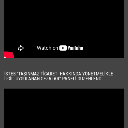
İSTEB “TAŞINMAZ TICARETI HAKKINDA YÖNETMELIKLE
İLGILI UYGULANAN CEZALAR” PANELI DÜZENLENDI