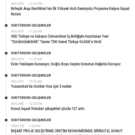
AĞU 6TH
12:34 PM
Birleşik Arap Emirlikleri’nin İlk Yüksek Hızlı Demiryolu Projesine Kalyon İnşaat
İmzası
SEKTÖRDEN GELIŞMELER
AĞU 6TH
11:30 AM
SKD Türkiye ve Sabancı Üniversitesi İş Birliğiyle Hazırlanan Yeni
“Sürdürülebilirlik” Tanımı TDK Genel Türkçe Sözlük’e Girdi
SEKTÖRDEN GELIŞMELER
AĞU 6TH
11:27 AM
Evini Yenileyen Kazanıyor, Doğru Boya Seçimi Konutun Değerini Koruyor
SEKTÖRDEN GELIŞMELER
AĞU 4TH
10:52 AM
Yunanistan’da Golden Visa için 5 neden
SEKTÖRDEN GELIŞMELER
AĞU 3RD
12:42 PM
Konut inşaat firmaları şikayetleri yüzde 127 arttı
SEKTÖRDEN GELIŞMELER
TEM 31ST
7:24 PM
İNŞAAT PROJE GELİŞTİRME ÜRETİM EKONOMİSİNDE; BİRİNCİ EL KONUT