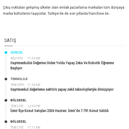
Çıkış noktaları gelişmiş ülkeler olan emlak pazarlama markaları tüm dünyaya
marka kültürlerini taşıyorlar. Türkiye'de de son yıllarda franchise ile...
SATIŞ
GÜNCEL
AĞU 4TH
11:02 AM
Gayrimenkulün Değerine Giden Yolda Yapay Zeka Ve Robotik Öğrenme
Başlıyor
TEKNOLOJİ
TEM 30TH
11:42 AM
Gayrimenkul değerleme sektörü yapay zekâ teknolojileriyle dönüşüyor
BÖLGESEL
TEM 21ST
12:02 PM
İzmir İlçe Konut Satışları 2026 Haziran: İzmir’de 7.791 Konut Satıldı
BÖLGESEL
TEM 21ST
11:11 AM