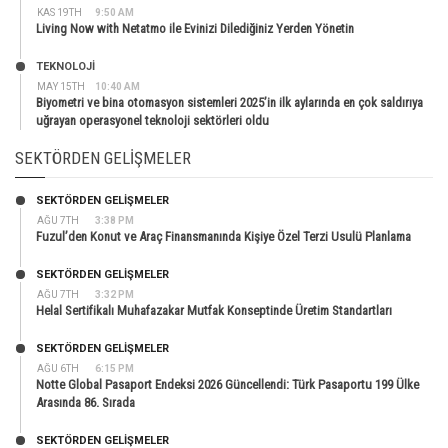
KAS 19TH
9:50 AM
Living Now with Netatmo ile Evinizi Dilediğiniz Yerden Yönetin
TEKNOLOJİ
MAY 15TH
10:40 AM
Biyometri ve bina otomasyon sistemleri 2025’in ilk aylarında en çok saldırıya
uğrayan operasyonel teknoloji sektörleri oldu
SEKTÖRDEN GELIŞMELER
SEKTÖRDEN GELIŞMELER
AĞU 7TH
3:38 PM
Fuzul’den Konut ve Araç Finansmanında Kişiye Özel Terzi Usulü Planlama
SEKTÖRDEN GELIŞMELER
AĞU 7TH
3:32 PM
Helal Sertifikalı Muhafazakar Mutfak Konseptinde Üretim Standartları
SEKTÖRDEN GELIŞMELER
AĞU 6TH
6:15 PM
Notte Global Pasaport Endeksi 2026 Güncellendi: Türk Pasaportu 199 Ülke
Arasında 86. Sırada
SEKTÖRDEN GELIŞMELER