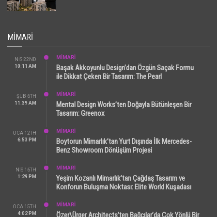
MIMARI
MİMARİ
NIS 22ND
10:11 AM
Başak Akkoyunlu Design’dan Özgün Saçak Formu
ile Dikkat Çeken Bir Tasarım: The Pearl
MİMARİ
ŞUB 6TH
11:39 AM
Mental Design Works’ten Doğayla Bütünleşen Bir
Tasarım: Greenox
MİMARİ
OCA 12TH
6:53 PM
Boytorun Mimarlık’tan Yurt Dışında İlk Mercedes-
Benz Showroom Dönüşüm Projesi
MİMARİ
NIS 16TH
1:29 PM
Yeşim Kozanlı Mimarlık’tan Çağdaş Tasarım ve
Konforun Buluşma Noktası: Elite World Kuşadası
MİMARİ
OCA 15TH
4:02 PM
Özer\Ürger Architects’ten Bağcılar’da Çok Yönlü Bir