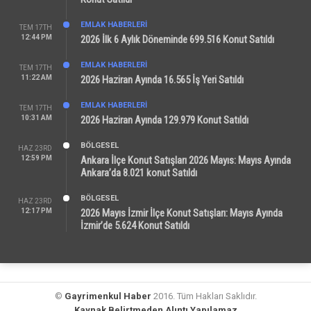
EMLAK HABERLERI
TEM 17TH
12:44 PM
2026 İlk 6 Aylık Döneminde 699.516 Konut Satıldı
EMLAK HABERLERI
TEM 17TH
11:22 AM
2026 Haziran Ayında 16.565 İş Yeri Satıldı
EMLAK HABERLERI
TEM 17TH
10:31 AM
2026 Haziran Ayında 129.979 Konut Satıldı
BÖLGESEL
HAZ 23RD
12:59 PM
Ankara İlçe Konut Satışları 2026 Mayıs: Mayıs Ayında
Ankara’da 8.021 konut Satıldı
BÖLGESEL
HAZ 23RD
12:17 PM
2026 Mayıs İzmir İlçe Konut Satışları: Mayıs Ayında
İzmir’de 5.624 Konut Satıldı
©
Gayrimenkul Haber
2016. Tüm Hakları Saklıdır.
Kaynak Belirtmeden Alıntı Yapılamaz