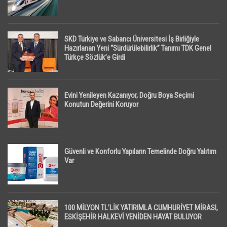
SKD Türkiye ve Sabancı Üniversitesi İş Birliğiyle
Hazırlanan Yeni “Sürdürülebilirlik” Tanımı TDK Genel
Türkçe Sözlük’e Girdi
Evini Yenileyen Kazanıyor, Doğru Boya Seçimi
Konutun Değerini Koruyor
Güvenli ve Konforlu Yapıların Temelinde Doğru Yalıtım
Var
100 MİLYON TL’LİK YATIRIMLA CUMHURİYET MİRASI,
ESKİŞEHİR HALKEVİ YENİDEN HAYAT BULUYOR