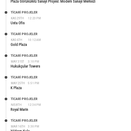
Plaza Görünümlü Sanayi Projesi: Modern Sanayi Merkezi
TİCARİ PROJELER
KAS 29TH
12:23 PM
Usta Ofis
TİCARİ PROJELER
KAS 6TH
10:12 AM
Gold Plaza
TİCARİ PROJELER
MAY 31ST
3:10 PM
Hukukçular Towers
TİCARİ PROJELER
MAY 25TH
5:51 PM
K Plaza
TİCARİ PROJELER
NIS 8TH
12:34 PM
Royal Marin
TİCARİ PROJELER
MAR 16TH
3:30 PM