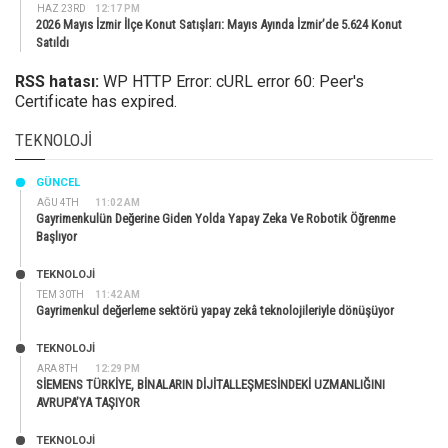
HAZ 23RD
12:17 PM
2026 Mayıs İzmir İlçe Konut Satışları: Mayıs Ayında İzmir’de 5.624 Konut
Satıldı
RSS hatası:
WP HTTP Error: cURL error 60: Peer's
Certificate has expired.
TEKNOLOJI
GÜNCEL
AĞU 4TH
11:02 AM
Gayrimenkulün Değerine Giden Yolda Yapay Zeka Ve Robotik Öğrenme
Başlıyor
TEKNOLOJİ
TEM 30TH
11:42 AM
Gayrimenkul değerleme sektörü yapay zekâ teknolojileriyle dönüşüyor
TEKNOLOJİ
ARA 8TH
12:29 PM
SİEMENS TÜRKİYE, BİNALARIN DİJİTALLEŞMESİNDEKİ UZMANLIĞINI
AVRUPA’YA TAŞIYOR
TEKNOLOJİ