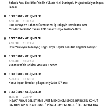
Birleşik Arap Emirlikleri’nin İlk Yüksek Hızlı Demiryolu Projesine Kalyon İnşaat
İmzası
SEKTÖRDEN GELIŞMELER
AĞU 6TH
11:30 AM
SKD Türkiye ve Sabancı Üniversitesi İş Birliğiyle Hazırlanan Yeni
“Sürdürülebilirlik” Tanımı TDK Genel Türkçe Sözlük’e Girdi
SEKTÖRDEN GELIŞMELER
AĞU 6TH
11:27 AM
Evini Yenileyen Kazanıyor, Doğru Boya Seçimi Konutun Değerini Koruyor
SEKTÖRDEN GELIŞMELER
AĞU 4TH
10:52 AM
Yunanistan’da Golden Visa için 5 neden
SEKTÖRDEN GELIŞMELER
AĞU 3RD
12:42 PM
Konut inşaat firmaları şikayetleri yüzde 127 arttı
SEKTÖRDEN GELIŞMELER
TEM 31ST
7:24 PM
İNŞAAT PROJE GELİŞTİRME ÜRETİM EKONOMİSİNDE; BİRİNCİ EL KONUT
PAZARINI GPPS PLATFORMU ” PİYASA GAYRİMENKUL ” İLE EKRANLARA