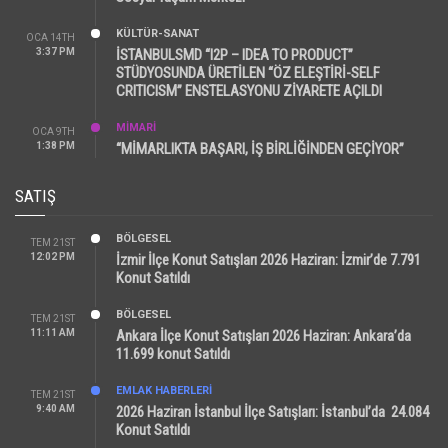
KÜLTÜR-SANAT
OCA 14TH
3:37 PM
İSTANBULSMD “I2P – IDEA TO PRODUCT”
STÜDYOSUNDA ÜRETİLEN “ÖZ ELEŞTİRİ-SELF
CRITICISM” ENSTELASYONU ZİYARETE AÇILDI
MİMARİ
OCA 9TH
1:38 PM
“MİMARLIKTA BAŞARI, İŞ BİRLİĞİNDEN GEÇİYOR”
SATIŞ
BÖLGESEL
TEM 21ST
12:02 PM
İzmir İlçe Konut Satışları 2026 Haziran: İzmir’de 7.791
Konut Satıldı
BÖLGESEL
TEM 21ST
11:11 AM
Ankara İlçe Konut Satışları 2026 Haziran: Ankara’da
11.699 konut Satıldı
EMLAK HABERLERI
TEM 21ST
9:40 AM
2026 Haziran İstanbul İlçe Satışları: İstanbul’da 24.084
Konut Satıldı