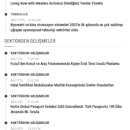
Living Now with Netatmo ile Evinizi Dilediğiniz Yerden Yönetin
TEKNOLOJİ
MAY 15TH
10:40 AM
Biyometri ve bina otomasyon sistemleri 2025’in ilk aylarında en çok saldırıya
uğrayan operasyonel teknoloji sektörleri oldu
SEKTÖRDEN GELIŞMELER
SEKTÖRDEN GELIŞMELER
AĞU 7TH
3:38 PM
Fuzul’den Konut ve Araç Finansmanında Kişiye Özel Terzi Usulü Planlama
SEKTÖRDEN GELIŞMELER
AĞU 7TH
3:32 PM
Helal Sertifikalı Muhafazakar Mutfak Konseptinde Üretim Standartları
SEKTÖRDEN GELIŞMELER
AĞU 6TH
6:15 PM
Notte Global Pasaport Endeksi 2026 Güncellendi: Türk Pasaportu 199 Ülke
Arasında 86. Sırada
SEKTÖRDEN GELIŞMELER
AĞU 6TH
12:34 PM