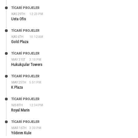
TİCARİ PROJELER
KAS 29TH
12:23 PM
Usta Ofis
TİCARİ PROJELER
KAS 6TH
10:12 AM
Gold Plaza
TİCARİ PROJELER
MAY 31ST
3:10 PM
Hukukçular Towers
TİCARİ PROJELER
MAY 25TH
5:51 PM
K Plaza
TİCARİ PROJELER
NIS 8TH
12:34 PM
Royal Marin
TİCARİ PROJELER
MAR 16TH
3:30 PM
Yıldırım Kule