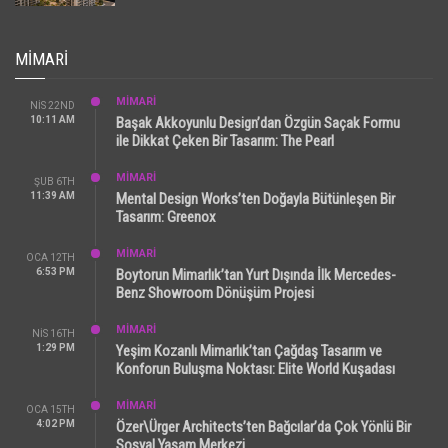
MIMARI
MİMARİ
NIS 22ND
10:11 AM
Başak Akkoyunlu Design’dan Özgün Saçak Formu
ile Dikkat Çeken Bir Tasarım: The Pearl
MİMARİ
ŞUB 6TH
11:39 AM
Mental Design Works’ten Doğayla Bütünleşen Bir
Tasarım: Greenox
MİMARİ
OCA 12TH
6:53 PM
Boytorun Mimarlık’tan Yurt Dışında İlk Mercedes-
Benz Showroom Dönüşüm Projesi
MİMARİ
NIS 16TH
1:29 PM
Yeşim Kozanlı Mimarlık’tan Çağdaş Tasarım ve
Konforun Buluşma Noktası: Elite World Kuşadası
MİMARİ
OCA 15TH
4:02 PM
Özer\Ürger Architects’ten Bağcılar’da Çok Yönlü Bir
Sosyal Yaşam Merkezi