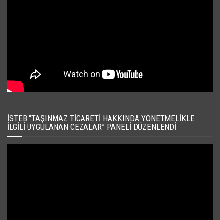
İSTEB “TAŞINMAZ TICARETI HAKKINDA YÖNETMELIKLE
İLGILI UYGULANAN CEZALAR” PANELI DÜZENLENDI