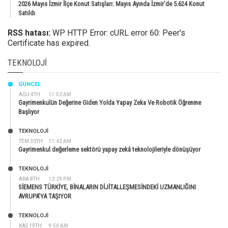
2026 Mayıs İzmir İlçe Konut Satışları: Mayıs Ayında İzmir’de 5.624 Konut
Satıldı
RSS hatası:
WP HTTP Error: cURL error 60: Peer's
Certificate has expired.
TEKNOLOJI
GÜNCEL
AĞU 4TH
11:02 AM
Gayrimenkulün Değerine Giden Yolda Yapay Zeka Ve Robotik Öğrenme
Başlıyor
TEKNOLOJİ
TEM 30TH
11:42 AM
Gayrimenkul değerleme sektörü yapay zekâ teknolojileriyle dönüşüyor
TEKNOLOJİ
ARA 8TH
12:29 PM
SİEMENS TÜRKİYE, BİNALARIN DİJİTALLEŞMESİNDEKİ UZMANLIĞINI
AVRUPA’YA TAŞIYOR
TEKNOLOJİ
KAS 19TH
9:50 AM