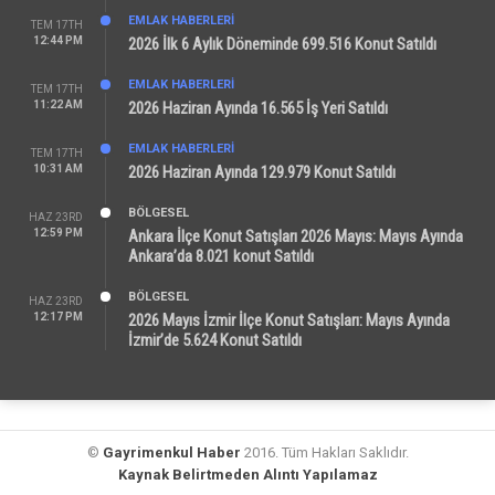
EMLAK HABERLERI
TEM 17TH
12:44 PM
2026 İlk 6 Aylık Döneminde 699.516 Konut Satıldı
EMLAK HABERLERI
TEM 17TH
11:22 AM
2026 Haziran Ayında 16.565 İş Yeri Satıldı
EMLAK HABERLERI
TEM 17TH
10:31 AM
2026 Haziran Ayında 129.979 Konut Satıldı
BÖLGESEL
HAZ 23RD
12:59 PM
Ankara İlçe Konut Satışları 2026 Mayıs: Mayıs Ayında
Ankara’da 8.021 konut Satıldı
BÖLGESEL
HAZ 23RD
12:17 PM
2026 Mayıs İzmir İlçe Konut Satışları: Mayıs Ayında
İzmir’de 5.624 Konut Satıldı
©
Gayrimenkul Haber
2016. Tüm Hakları Saklıdır.
Kaynak Belirtmeden Alıntı Yapılamaz