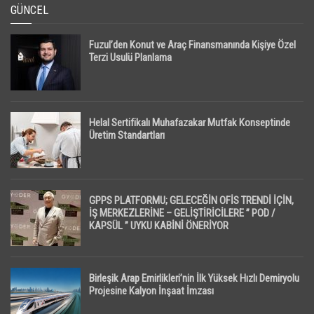
GÜNCEL
Fuzul’den Konut ve Araç Finansmanında Kişiye Özel
Terzi Usulü Planlama
Helal Sertifikalı Muhafazakar Mutfak Konseptinde
Üretim Standartları
GPPS PLATFORMU; GELECEĞİN OFİS TRENDİ İÇİN,
İŞ MERKEZLERİNE – GELİŞTİRİCİLERE ” POD /
KAPSÜL ” UYKU KABİNİ ÖNERİYOR
Birleşik Arap Emirlikleri’nin İlk Yüksek Hızlı Demiryolu
Projesine Kalyon İnşaat İmzası