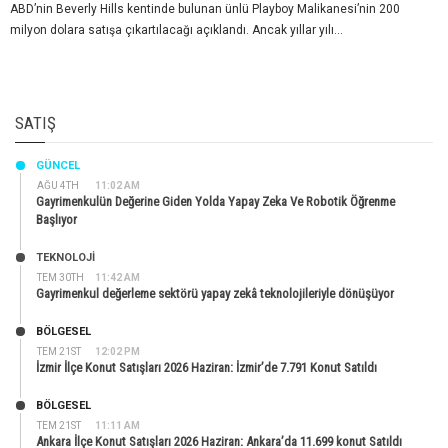
ABD’nin Beverly Hills kentinde bulunan ünlü Playboy Malikanesi’nin 200
milyon dolara satışa çıkartılacağı açıklandı. Ancak yıllar yılı...
SATIŞ
GÜNCEL
AĞU 4TH
11:02 AM
Gayrimenkulün Değerine Giden Yolda Yapay Zeka Ve Robotik Öğrenme
Başlıyor
TEKNOLOJİ
TEM 30TH
11:42 AM
Gayrimenkul değerleme sektörü yapay zekâ teknolojileriyle dönüşüyor
BÖLGESEL
TEM 21ST
12:02 PM
İzmir İlçe Konut Satışları 2026 Haziran: İzmir’de 7.791 Konut Satıldı
BÖLGESEL
TEM 21ST
11:11 AM
Ankara İlçe Konut Satışları 2026 Haziran: Ankara’da 11.699 konut Satıldı