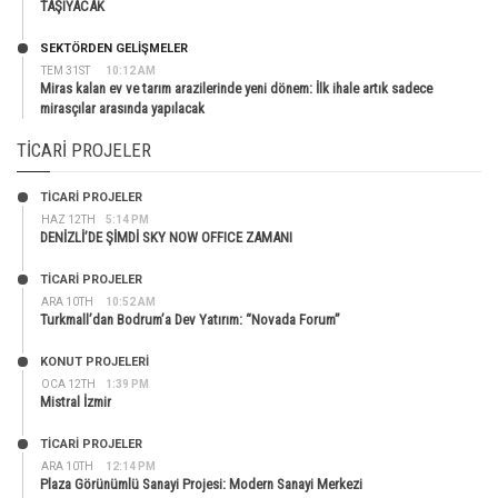
TAŞIYACAK
SEKTÖRDEN GELIŞMELER
TEM 31ST
10:12 AM
Miras kalan ev ve tarım arazilerinde yeni dönem: İlk ihale artık sadece
mirasçılar arasında yapılacak
TICARI PROJELER
TİCARİ PROJELER
HAZ 12TH
5:14 PM
DENİZLİ’DE ŞİMDİ SKY NOW OFFICE ZAMANI
TİCARİ PROJELER
ARA 10TH
10:52 AM
Turkmall’dan Bodrum’a Dev Yatırım: “Novada Forum”
KONUT PROJELERI
OCA 12TH
1:39 PM
Mistral İzmir
TİCARİ PROJELER
ARA 10TH
12:14 PM
Plaza Görünümlü Sanayi Projesi: Modern Sanayi Merkezi