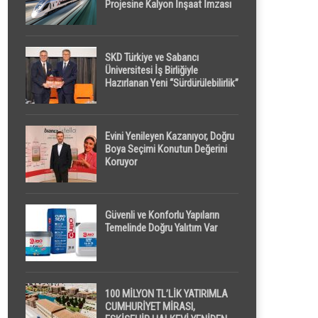
Projesine Kalyon İnşaat İmzası
SKD Türkiye ve Sabancı
Üniversitesi İş Birliğiyle
Hazırlanan Yeni “Sürdürülebilirlik”
Tanımı TDK Genel Türkçe
Sözlük’e Girdi
Evini Yenileyen Kazanıyor, Doğru
Boya Seçimi Konutun Değerini
Koruyor
Güvenli ve Konforlu Yapıların
Temelinde Doğru Yalıtım Var
100 MİLYON TL’LİK YATIRIMLA
CUMHURİYET MİRASI,