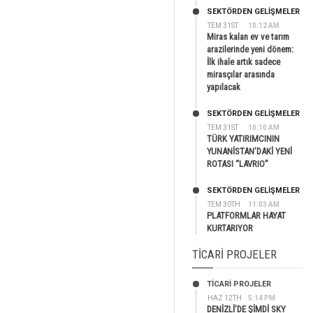
SEKTÖRDEN GELIŞMELER
TEM 31ST
10:12 AM
Miras kalan ev ve tarım
arazilerinde yeni dönem:
İlk ihale artık sadece
mirasçılar arasında
yapılacak
SEKTÖRDEN GELIŞMELER
TEM 31ST
10:10 AM
TÜRK YATIRIMCININ
YUNANİSTAN’DAKİ YENİ
ROTASI “LAVRIO”
SEKTÖRDEN GELIŞMELER
TEM 30TH
11:03 AM
PLATFORMLAR HAYAT
KURTARIYOR
TICARI PROJELER
TİCARİ PROJELER
HAZ 12TH
5:14 PM
DENİZLİ’DE ŞİMDİ SKY