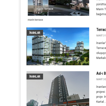
yürüttü
Marin T
bağımsı
Terrac
İNANLAR
MART 31S
İnanlar
Terrace
oluşuyo
Markalı.
Asl-ı 
İNANLAR
MART 30
İnanlar
projesi
proje. 
Kartal...