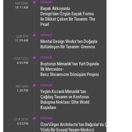
MİMARİ
NIS 22ND
10:11 AM
Başak Akkoyunlu
Design’dan Özgün Saçak Formu
ile Dikkat Çeken Bir Tasarım: The
Pearl
MİMARİ
ŞUB 6TH
11:39 AM
Mental Design Works’ten Doğayla
Bütünleşen Bir Tasarım: Greenox
MİMARİ
OCA 12TH
6:53 PM
Boytorun Mimarlık’tan Yurt Dışında
İlk Mercedes-
Benz Showroom Dönüşüm Projesi
MİMARİ
NIS 16TH
1:29 PM
Yeşim Kozanlı Mimarlık’tan
Çağdaş Tasarım ve Konforun
Buluşma Noktası: Elite World
Kuşadası
MİMARİ
OCA 15TH
4:02 PM
Özer\Ürger Architects’ten Bağcılar’da Çok
Yönlü Bir Sosyal Yaşam Merkezi