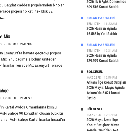
2026 İlk 6 Aylık Döneminde
ğü Bağdat caddesi projelerinden bir olan
699.516 Konut Satıldı
errace projesi 15 katlı tek blok 32
z...
EMLAK HABERLERI
TEM 17TH
11:22 AM
2026 Haziran Ayında
16.565 İş Yeri Satıldı
e Mix
T, 2016 |
0 COMMENTS
EMLAK HABERLERI
TEM 17TH
10:31 AM
'ın Esenyurt'ta hayata geçirdiği projesi
2026 Haziran Ayında
 Mix, 945 bağımsız bölüm üniteden
129.979 Konut Satıldı
r. İnanlar Terrace Mix Esenyurt Terrace
..
BÖLGESEL
HAZ 23RD
12:59 PM
Ankara İlçe Konut Satışları
2026 Mayıs: Mayıs Ayında
Bahçe
Ankara’da 8.021 konut
Satıldı
TH, 2016 |
0 COMMENTS
ı'ın Kartal Aydos Ormanlarına koöşu
BÖLGESEL
 Asl-ı Bahçe 90 konuttan oluşan butik bir
HAZ 23RD
12:17 PM
İnanlar Asl-ı Bahçe Kartal İnanlar İnşaat'ın
2026 Mayıs İzmir İlçe
Konut Satışları: Mayıs
Ayında İzmir’de 5.624