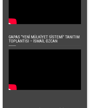
GAPAS “YENI MÜLKIYET SISTEMI” TANITIM
TOPLANTISI – İSMAIL ÖZCAN