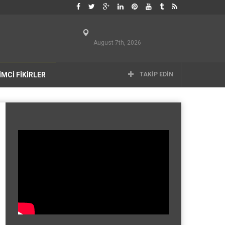
August 7th, 2026
İMCİ FİKİRLER
TAKIP EDIN