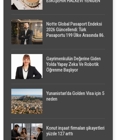
ESKİŞEHİR HALKEVİ YENİDEN
HAYAT BULUYOR
Notte Global Pasaport Endeksi
2026 Güncellendi: Türk
Pasaportu 199 Ülke Arasında 86.
Sırada
Gayrimenkulün Değerine Giden
Yolda Yapay Zeka Ve Robotik
Öğrenme Başlıyor
Yunanistan’da Golden Visa için 5
neden
Konut inşaat firmaları şikayetleri
yüzde 127 arttı