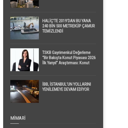
HALİÇ’TE 2019’DAN BU YANA
240 BİN 500 METREKÜP ÇAMUR
TEMİZLENDİ
TSKB Gayrimenkul Değerleme
“Bir Bakışta Konut Piyasası 2026
İlk Yarıyıl” Araştırması: Konut
Piyasasında Dengeli Görünüm
Sürerken, İlk El ve İpotekli
Satışlarda Sınırlı Toparlanma
Dikkat Çekti
İBB, İSTANBUL’UN YOLLARINI
YENİLEMEYE DEVAM EDİYOR
MIMARI