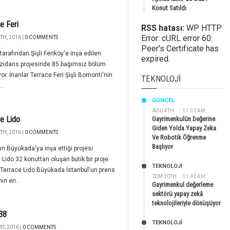
Konut Satıldı
e Feri
RSS hatası:
WP HTTP
Error: cURL error 60:
TH, 2016 |
0 COMMENTS
Peer's Certificate has
 tarafından Şişli Feriköy'e inşa edilen
expired.
ezidans projesinde 85 bağımsız bölüm
or. İnanlar Terrace Feri Şişli Bomonti'nin
TEKNOLOJI
..
GÜNCEL
AĞU 4TH
11:02 AM
e Lido
Gayrimenkulün Değerine
Giden Yolda Yapay Zeka
TH, 2016 |
0 COMMENTS
Ve Robotik Öğrenme
Başlıyor
'ın Büyükada'ya inşa ettiği projesi
 Lido 32 konuttan oluşan butik bir proje.
TEKNOLOJİ
 Terrace Lido Büyükada İstanbul'un prens
TEM 30TH
11:42 AM
ın en...
Gayrimenkul değerleme
sektörü yapay zekâ
teknolojileriyle dönüşüyor
38
TEKNOLOJİ
T, 2016 |
0 COMMENTS