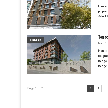
İnanlar
projesi
Avlu 13
Terra
İNANLAR
MART 9T
İnanlar
Belgrad
Bahçe 7
Bahçe..
Page 1 of 2
1
2