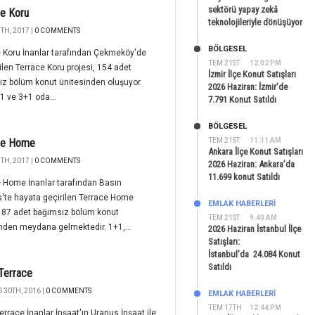
sektörü yapay zekâ
e Koru
teknolojileriyle dönüşüyor
TH, 2017 |
0 COMMENTS
BÖLGESEL
 Koru İnanlar tarafından Çekmeköy'de
TEM 21ST
12:02 PM
ilen Terrace Koru projesi, 154 adet
İzmir İlçe Konut Satışları
z bölüm konut ünitesinden oluşuyor.
2026 Haziran: İzmir’de
1 ve 3+1 oda...
7.791 Konut Satıldı
BÖLGESEL
ce Home
TEM 21ST
11:11 AM
Ankara İlçe Konut Satışları
TH, 2017 |
0 COMMENTS
2026 Haziran: Ankara’da
11.699 konut Satıldı
 Home İnanlar tarafından Basın
'te hayata geçirilen Terrace Home
EMLAK HABERLERI
, 87 adet bağımsız bölüm konut
TEM 21ST
9:40 AM
nden meydana gelmektedir. 1+1,...
2026 Haziran İstanbul İlçe
Satışları:
İstanbul’da 24.084 Konut
Satıldı
Terrace
 30TH, 2016 |
0 COMMENTS
EMLAK HABERLERI
TEM 17TH
12:44 PM
errace İnanlar İnşaat'ın Uranus İnşaat ile