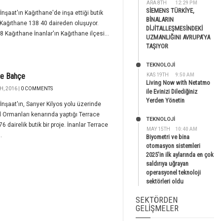
ARA 8TH
12:29 PM
SİEMENS TÜRKİYE,
 İnşaat'ın Kağıthane'de inşa ettiği butik
BİNALARIN
 Kağıthane 138 40 daireden oluşuyor.
DİJİTALLEŞMESİNDEKİ
8 Kağıthane İnanlar'ın Kağıthane ilçesi...
UZMANLIĞINI AVRUPA’YA
TAŞIYOR
TEKNOLOJİ
ce Bahçe
KAS 19TH
9:50 AM
Living Now with Netatmo
H, 2016 |
0 COMMENTS
ile Evinizi Dilediğiniz
Yerden Yönetin
 İnşaat'ın, Sarıyer Kilyos yolu üzerinde
 Ormanları kenarında yaptığı Terrace
TEKNOLOJİ
6 dairelik butik bir proje. İnanlar Terrace
MAY 15TH
10:40 AM
.
Biyometri ve bina
otomasyon sistemleri
2025’in ilk aylarında en çok
saldırıya uğrayan
operasyonel teknoloji
sektörleri oldu
SEKTÖRDEN
GELIŞMELER