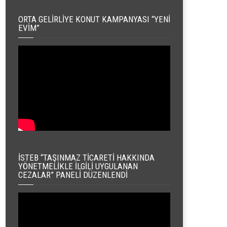
ORTA GELIRLIYE KONUT KAMPANYASI “YENI
EVIM”
İSTEB “TAŞINMAZ TICARETI HAKKINDA
YÖNETMELIKLE İLGILI UYGULANAN
CEZALAR” PANELI DÜZENLENDI