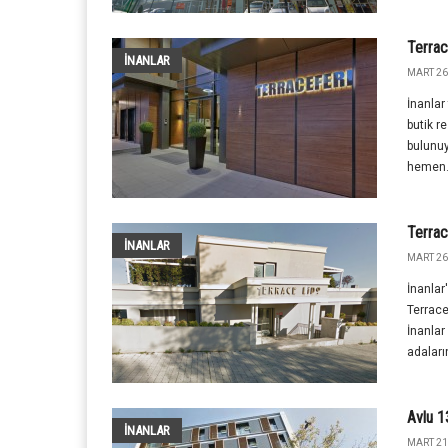
Terrac
İNANLAR
MART 26
İnanlar
butik r
bulunuy
hemen.
Terrac
İNANLAR
MART 26
İnanlar
Terrace
İnanlar
adaların
Avlu 1
İNANLAR
MART 21S