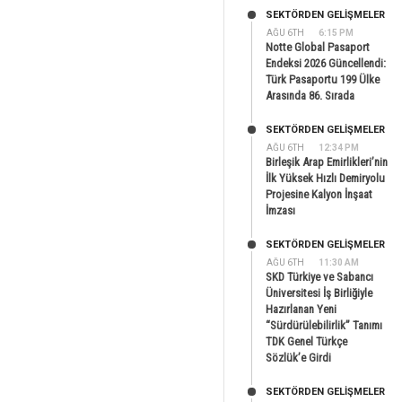
SEKTÖRDEN GELIŞMELER
AĞU 6TH
6:15 PM
Notte Global Pasaport
Endeksi 2026 Güncellendi:
Türk Pasaportu 199 Ülke
Arasında 86. Sırada
SEKTÖRDEN GELIŞMELER
AĞU 6TH
12:34 PM
Birleşik Arap Emirlikleri’nin
İlk Yüksek Hızlı Demiryolu
Projesine Kalyon İnşaat
İmzası
SEKTÖRDEN GELIŞMELER
AĞU 6TH
11:30 AM
SKD Türkiye ve Sabancı
Üniversitesi İş Birliğiyle
Hazırlanan Yeni
“Sürdürülebilirlik” Tanımı
TDK Genel Türkçe
Sözlük’e Girdi
SEKTÖRDEN GELIŞMELER