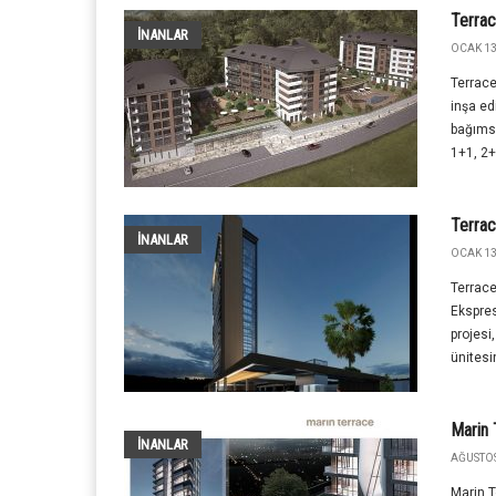
Terrac
İNANLAR
OCAK 13
Terrace
inşa ed
bağımsı
1+1, 2+
Terra
İNANLAR
OCAK 13
Terrace
Ekspres
projesi
ünitesi
Marin 
İNANLAR
AĞUSTOS
Marin T