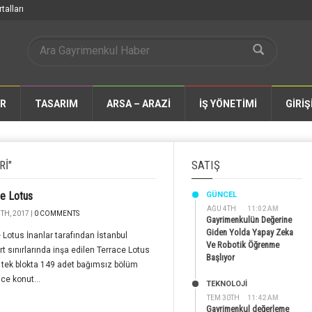
talları
AR
TASARIM
ARSA – ARAZİ
İŞ YÖNETİMİ
GİRİŞ
RI"
SATIŞ
e Lotus
GÜNCEL
AĞU 4TH
11:02 AM
TH, 2017 |
0 COMMENTS
Gayrimenkulün Değerine
Giden Yolda Yapay Zeka
 Lotus İnanlar tarafından İstanbul
Ve Robotik Öğrenme
t sınırlarında inşa edilen Terrace Lotus
Başlıyor
, tek blokta 149 adet bağımsız bölüm
ce konut...
TEKNOLOJİ
TEM 30TH
11:42 AM
Gayrimenkul değerleme