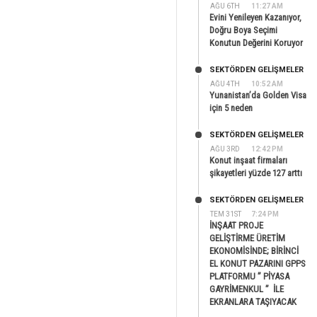
AĞU 6TH
11:27 AM
Evini Yenileyen Kazanıyor,
Doğru Boya Seçimi
Konutun Değerini Koruyor
SEKTÖRDEN GELIŞMELER
AĞU 4TH
10:52 AM
Yunanistan’da Golden Visa
için 5 neden
SEKTÖRDEN GELIŞMELER
AĞU 3RD
12:42 PM
Konut inşaat firmaları
şikayetleri yüzde 127 arttı
SEKTÖRDEN GELIŞMELER
TEM 31ST
7:24 PM
İNŞAAT PROJE
GELİŞTİRME ÜRETİM
EKONOMİSİNDE; BİRİNCİ
EL KONUT PAZARINI GPPS
PLATFORMU ” PİYASA
GAYRİMENKUL ” İLE
EKRANLARA TAŞIYACAK