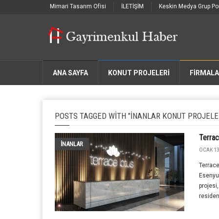
Mimari Tasarım Ofisi
İLETİŞİM
Keskin Medya Grup Por
ANA SAYFA
KONUT PROJELERİ
FIRMAL
POSTS TAGGED WITH "INANLAR KONUT PROJELE
Terrac
İNANLAR
OCAK 13
Terrace
Esenyur
projesi
residen