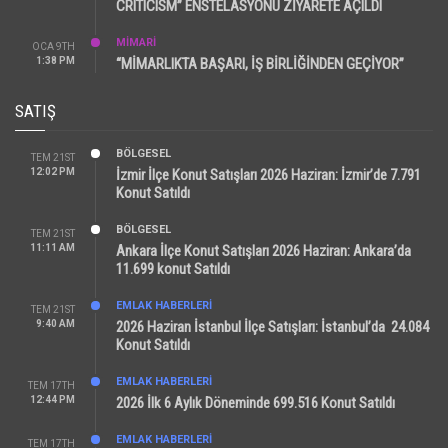
CRITICISM” ENSTELASYONU ZİYARETE AÇILDI
MİMARİ
OCA 9TH
1:38 PM
“MİMARLIKTA BAŞARI, İŞ BİRLİĞİNDEN GEÇİYOR”
SATIŞ
BÖLGESEL
TEM 21ST
12:02 PM
İzmir İlçe Konut Satışları 2026 Haziran: İzmir’de 7.791
Konut Satıldı
BÖLGESEL
TEM 21ST
11:11 AM
Ankara İlçe Konut Satışları 2026 Haziran: Ankara’da
11.699 konut Satıldı
EMLAK HABERLERI
TEM 21ST
9:40 AM
2026 Haziran İstanbul İlçe Satışları: İstanbul’da 24.084
Konut Satıldı
EMLAK HABERLERI
TEM 17TH
12:44 PM
2026 İlk 6 Aylık Döneminde 699.516 Konut Satıldı
EMLAK HABERLERI
TEM 17TH