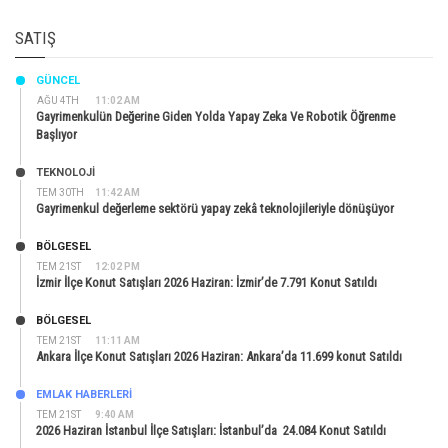
SATIŞ
GÜNCEL
AĞU 4TH
11:02 AM
Gayrimenkulün Değerine Giden Yolda Yapay Zeka Ve Robotik Öğrenme
Başlıyor
TEKNOLOJİ
TEM 30TH
11:42 AM
Gayrimenkul değerleme sektörü yapay zekâ teknolojileriyle dönüşüyor
BÖLGESEL
TEM 21ST
12:02 PM
İzmir İlçe Konut Satışları 2026 Haziran: İzmir’de 7.791 Konut Satıldı
BÖLGESEL
TEM 21ST
11:11 AM
Ankara İlçe Konut Satışları 2026 Haziran: Ankara’da 11.699 konut Satıldı
EMLAK HABERLERI
TEM 21ST
9:40 AM
2026 Haziran İstanbul İlçe Satışları: İstanbul’da 24.084 Konut Satıldı