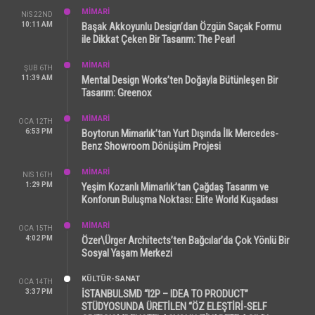
MİMARİ
NIS 22ND
10:11 AM
Başak Akkoyunlu Design’dan Özgün Saçak Formu
ile Dikkat Çeken Bir Tasarım: The Pearl
MİMARİ
ŞUB 6TH
11:39 AM
Mental Design Works’ten Doğayla Bütünleşen Bir
Tasarım: Greenox
MİMARİ
OCA 12TH
6:53 PM
Boytorun Mimarlık’tan Yurt Dışında İlk Mercedes-
Benz Showroom Dönüşüm Projesi
MİMARİ
NIS 16TH
1:29 PM
Yeşim Kozanlı Mimarlık’tan Çağdaş Tasarım ve
Konforun Buluşma Noktası: Elite World Kuşadası
MİMARİ
OCA 15TH
4:02 PM
Özer\Ürger Architects’ten Bağcılar’da Çok Yönlü Bir
Sosyal Yaşam Merkezi
KÜLTÜR-SANAT
OCA 14TH
3:37 PM
İSTANBULSMD “I2P – IDEA TO PRODUCT”
STÜDYOSUNDA ÜRETİLEN “ÖZ ELEŞTİRİ-SELF