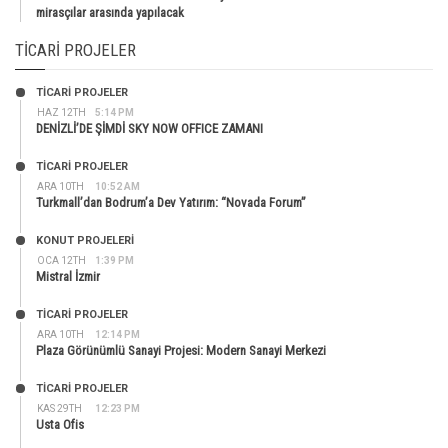
mirasçılar arasında yapılacak
TICARI PROJELER
TİCARİ PROJELER
HAZ 12TH
5:14 PM
DENİZLİ’DE ŞİMDİ SKY NOW OFFICE ZAMANI
TİCARİ PROJELER
ARA 10TH
10:52 AM
Turkmall’dan Bodrum’a Dev Yatırım: “Novada Forum”
KONUT PROJELERI
OCA 12TH
1:39 PM
Mistral İzmir
TİCARİ PROJELER
ARA 10TH
12:14 PM
Plaza Görünümlü Sanayi Projesi: Modern Sanayi Merkezi
TİCARİ PROJELER
KAS 29TH
12:23 PM
Usta Ofis