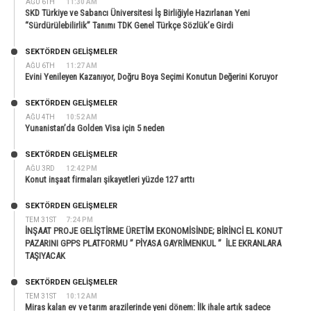
AĞU 6TH
11:30 AM
SKD Türkiye ve Sabancı Üniversitesi İş Birliğiyle Hazırlanan Yeni
“Sürdürülebilirlik” Tanımı TDK Genel Türkçe Sözlük’e Girdi
SEKTÖRDEN GELIŞMELER
AĞU 6TH
11:27 AM
Evini Yenileyen Kazanıyor, Doğru Boya Seçimi Konutun Değerini Koruyor
SEKTÖRDEN GELIŞMELER
AĞU 4TH
10:52 AM
Yunanistan’da Golden Visa için 5 neden
SEKTÖRDEN GELIŞMELER
AĞU 3RD
12:42 PM
Konut inşaat firmaları şikayetleri yüzde 127 arttı
SEKTÖRDEN GELIŞMELER
TEM 31ST
7:24 PM
İNŞAAT PROJE GELİŞTİRME ÜRETİM EKONOMİSİNDE; BİRİNCİ EL KONUT
PAZARINI GPPS PLATFORMU ” PİYASA GAYRİMENKUL ” İLE EKRANLARA
TAŞIYACAK
SEKTÖRDEN GELIŞMELER
TEM 31ST
10:12 AM
Miras kalan ev ve tarım arazilerinde yeni dönem: İlk ihale artık sadece