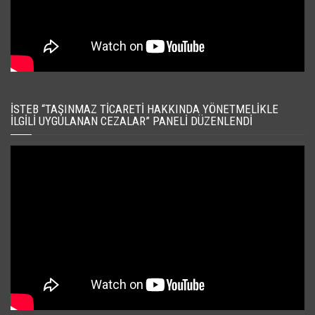
İSTEB “TAŞINMAZ TICARETI HAKKINDA YÖNETMELIKLE
İLGILI UYGULANAN CEZALAR” PANELI DÜZENLENDI