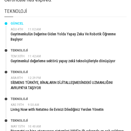
TEKNOLOJI
GÜNCEL
AĞU 4TH
11:02 AM
Gayrimenkulün Değerine Giden Yolda Yapay Zeka Ve Robotik Öğrenme
Başlıyor
TEKNOLOJİ
TEM 30TH
11:42 AM
Gayrimenkul değerleme sektörü yapay zekâ teknolojileriyle dönüşüyor
TEKNOLOJİ
ARA 8TH
12:29 PM
SİEMENS TÜRKİYE, BİNALARIN DİJİTALLEŞMESİNDEKİ UZMANLIĞINI
AVRUPA’YA TAŞIYOR
TEKNOLOJİ
KAS 19TH
9:50 AM
Living Now with Netatmo ile Evinizi Dilediğiniz Yerden Yönetin
TEKNOLOJİ
MAY 15TH
10:40 AM