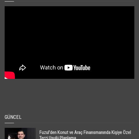
GÜNCEL
Fuzul’den Konut ve Araç Finansmanında Kişiye Özel
Terzi Usulü Planlama