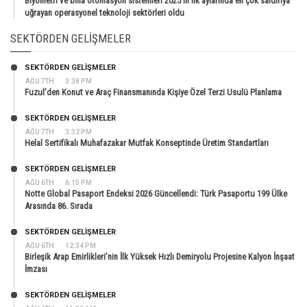
Biyometri ve bina otomasyon sistemleri 2025’in ilk aylarında en çok saldırıya
uğrayan operasyonel teknoloji sektörleri oldu
SEKTÖRDEN GELIŞMELER
SEKTÖRDEN GELIŞMELER
AĞU 7TH
3:38 PM
Fuzul’den Konut ve Araç Finansmanında Kişiye Özel Terzi Usulü Planlama
SEKTÖRDEN GELIŞMELER
AĞU 7TH
3:32 PM
Helal Sertifikalı Muhafazakar Mutfak Konseptinde Üretim Standartları
SEKTÖRDEN GELIŞMELER
AĞU 6TH
6:15 PM
Notte Global Pasaport Endeksi 2026 Güncellendi: Türk Pasaportu 199 Ülke
Arasında 86. Sırada
SEKTÖRDEN GELIŞMELER
AĞU 6TH
12:34 PM
Birleşik Arap Emirlikleri’nin İlk Yüksek Hızlı Demiryolu Projesine Kalyon İnşaat
İmzası
SEKTÖRDEN GELIŞMELER