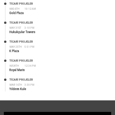
TİCARİ PROJELER
KAS 6TH
10:12 AM
Gold Plaza
TİCARİ PROJELER
MAY 31ST
3:10 PM
Hukukçular Towers
TİCARİ PROJELER
MAY 25TH
5:51 PM
K Plaza
TİCARİ PROJELER
NIS 8TH
12:34 PM
Royal Marin
TİCARİ PROJELER
MAR 16TH
3:30 PM
Yıldırım Kule