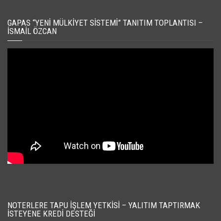
GAPAS “YENI MÜLKIYET SISTEMI” TANITIM TOPLANTISI –
İSMAIL ÖZCAN
NOTERLERE TAPU İŞLEM YETKISI – YALITIM TAPTIRMAK
İSTEYENE KREDI DESTEĞI