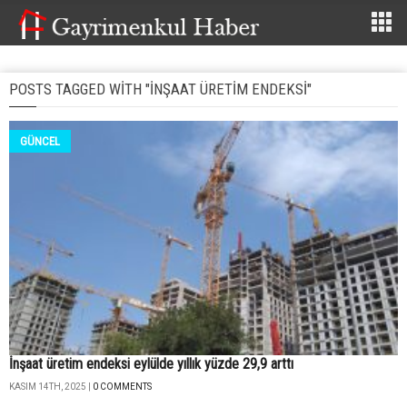
POSTS TAGGED WITH "INŞAAT ÜRETIM ENDEKSI"
GÜNCEL
İnşaat üretim endeksi eylülde yıllık yüzde 29,9 arttı
KASIM 14TH, 2025 |
0 COMMENTS