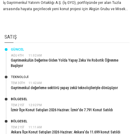
İş Gayrimenkul Yatırım Ortaklığı A.Ş. (İş GYO), portföyünde yer alan Tuzla
arsasında hayata geçirilecek yeni konut projesi için Akgün Grubu ve Misek...
SATIŞ
GÜNCEL
AĞU 4TH
11:02 AM
Gayrimenkulün Değerine Giden Yolda Yapay Zeka Ve Robotik Öğrenme
Başlıyor
TEKNOLOJİ
TEM 30TH
11:42 AM
Gayrimenkul değerleme sektörü yapay zekâ teknolojileriyle dönüşüyor
BÖLGESEL
TEM 21ST
12:02 PM
İzmir İlçe Konut Satışları 2026 Haziran: İzmir’de 7.791 Konut Satıldı
BÖLGESEL
TEM 21ST
11:11 AM
Ankara İlçe Konut Satışları 2026 Haziran: Ankara’da 11.699 konut Satıldı