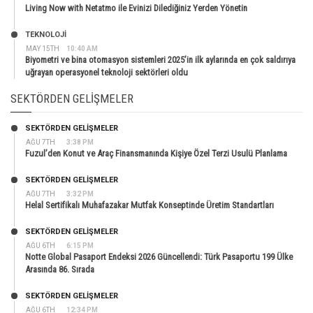
Living Now with Netatmo ile Evinizi Dilediğiniz Yerden Yönetin
TEKNOLOJİ
MAY 15TH
10:40 AM
Biyometri ve bina otomasyon sistemleri 2025’in ilk aylarında en çok saldırıya
uğrayan operasyonel teknoloji sektörleri oldu
SEKTÖRDEN GELIŞMELER
SEKTÖRDEN GELIŞMELER
AĞU 7TH
3:38 PM
Fuzul’den Konut ve Araç Finansmanında Kişiye Özel Terzi Usulü Planlama
SEKTÖRDEN GELIŞMELER
AĞU 7TH
3:32 PM
Helal Sertifikalı Muhafazakar Mutfak Konseptinde Üretim Standartları
SEKTÖRDEN GELIŞMELER
AĞU 6TH
6:15 PM
Notte Global Pasaport Endeksi 2026 Güncellendi: Türk Pasaportu 199 Ülke
Arasında 86. Sırada
SEKTÖRDEN GELIŞMELER
AĞU 6TH
12:34 PM