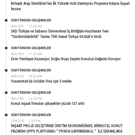
Birleşik Arap Emirlikleri’nin İlk Yüksek Hızlı Demiryolu Projesine Kalyon İnşaat
İmzası
SEKTÖRDEN GELIŞMELER
AĞU 6TH
11:30 AM
SKD Türkiye ve Sabancı Üniversitesi İş Birliğiyle Hazırlanan Yeni
“Sürdürülebilirlik” Tanımı TDK Genel Türkçe Sözlük’e Girdi
SEKTÖRDEN GELIŞMELER
AĞU 6TH
11:27 AM
Evini Yenileyen Kazanıyor, Doğru Boya Seçimi Konutun Değerini Koruyor
SEKTÖRDEN GELIŞMELER
AĞU 4TH
10:52 AM
Yunanistan’da Golden Visa için 5 neden
SEKTÖRDEN GELIŞMELER
AĞU 3RD
12:42 PM
Konut inşaat firmaları şikayetleri yüzde 127 arttı
SEKTÖRDEN GELIŞMELER
TEM 31ST
7:24 PM
İNŞAAT PROJE GELİŞTİRME ÜRETİM EKONOMİSİNDE; BİRİNCİ EL KONUT
PAZARINI GPPS PLATFORMU ” PİYASA GAYRİMENKUL ” İLE EKRANLARA