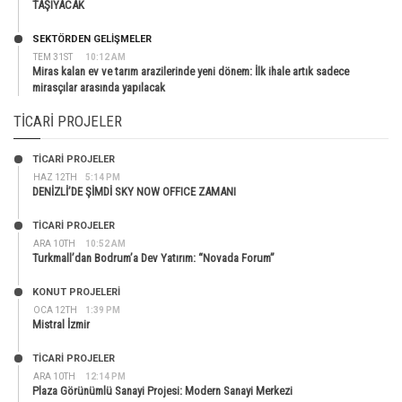
TAŞIYACAK
SEKTÖRDEN GELIŞMELER
TEM 31ST
10:12 AM
Miras kalan ev ve tarım arazilerinde yeni dönem: İlk ihale artık sadece
mirasçılar arasında yapılacak
TICARI PROJELER
TİCARİ PROJELER
HAZ 12TH
5:14 PM
DENİZLİ’DE ŞİMDİ SKY NOW OFFICE ZAMANI
TİCARİ PROJELER
ARA 10TH
10:52 AM
Turkmall’dan Bodrum’a Dev Yatırım: “Novada Forum”
KONUT PROJELERI
OCA 12TH
1:39 PM
Mistral İzmir
TİCARİ PROJELER
ARA 10TH
12:14 PM
Plaza Görünümlü Sanayi Projesi: Modern Sanayi Merkezi