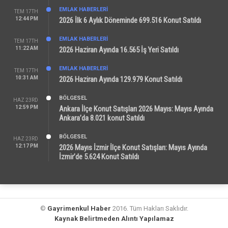
EMLAK HABERLERI
TEM 17TH
12:44 PM
2026 İlk 6 Aylık Döneminde 699.516 Konut Satıldı
EMLAK HABERLERI
TEM 17TH
11:22 AM
2026 Haziran Ayında 16.565 İş Yeri Satıldı
EMLAK HABERLERI
TEM 17TH
10:31 AM
2026 Haziran Ayında 129.979 Konut Satıldı
BÖLGESEL
HAZ 23RD
12:59 PM
Ankara İlçe Konut Satışları 2026 Mayıs: Mayıs Ayında
Ankara’da 8.021 konut Satıldı
BÖLGESEL
HAZ 23RD
12:17 PM
2026 Mayıs İzmir İlçe Konut Satışları: Mayıs Ayında
İzmir’de 5.624 Konut Satıldı
©
Gayrimenkul Haber
2016. Tüm Hakları Saklıdır.
Kaynak Belirtmeden Alıntı Yapılamaz