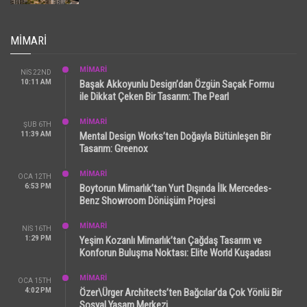
MIMARI
MİMARİ
NIS 22ND
10:11 AM
Başak Akkoyunlu Design’dan Özgün Saçak Formu
ile Dikkat Çeken Bir Tasarım: The Pearl
MİMARİ
ŞUB 6TH
11:39 AM
Mental Design Works’ten Doğayla Bütünleşen Bir
Tasarım: Greenox
MİMARİ
OCA 12TH
6:53 PM
Boytorun Mimarlık’tan Yurt Dışında İlk Mercedes-
Benz Showroom Dönüşüm Projesi
MİMARİ
NIS 16TH
1:29 PM
Yeşim Kozanlı Mimarlık’tan Çağdaş Tasarım ve
Konforun Buluşma Noktası: Elite World Kuşadası
MİMARİ
OCA 15TH
4:02 PM
Özer\Ürger Architects’ten Bağcılar’da Çok Yönlü Bir
Sosyal Yaşam Merkezi