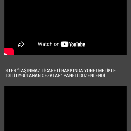
İSTEB “TAŞINMAZ TICARETI HAKKINDA YÖNETMELIKLE
İLGILI UYGULANAN CEZALAR” PANELI DÜZENLENDI