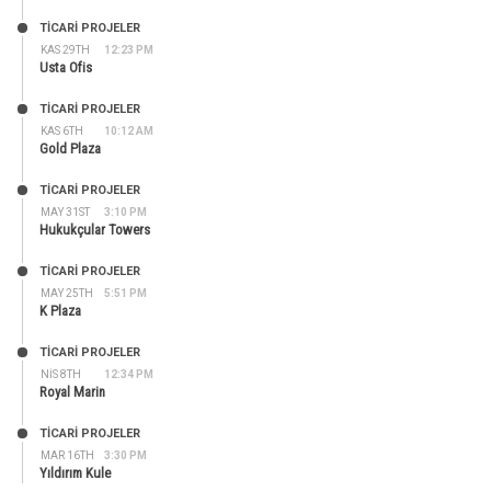
TİCARİ PROJELER
KAS 29TH
12:23 PM
Usta Ofis
TİCARİ PROJELER
KAS 6TH
10:12 AM
Gold Plaza
TİCARİ PROJELER
MAY 31ST
3:10 PM
Hukukçular Towers
TİCARİ PROJELER
MAY 25TH
5:51 PM
K Plaza
TİCARİ PROJELER
NIS 8TH
12:34 PM
Royal Marin
TİCARİ PROJELER
MAR 16TH
3:30 PM
Yıldırım Kule