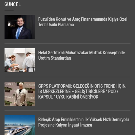
GÜNCEL
Fuzul’den Konut ve Araç Finansmanında Kişiye Özel
Terzi Usulü Planlama
Helal Sertifikalı Muhafazakar Mutfak Konseptinde
Üretim Standartları
GPPS PLATFORMU; GELECEĞİN OFİS TRENDİ İÇİN,
İŞ MERKEZLERİNE – GELİŞTİRİCİLERE ” POD /
KAPSÜL ” UYKU KABİNİ ÖNERİYOR
Birleşik Arap Emirlikleri’nin İlk Yüksek Hızlı Demiryolu
Projesine Kalyon İnşaat İmzası