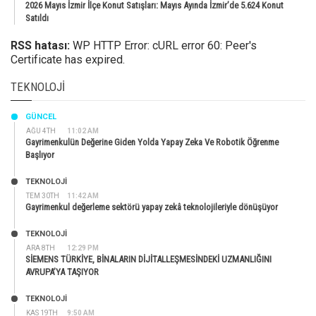
2026 Mayıs İzmir İlçe Konut Satışları: Mayıs Ayında İzmir’de 5.624 Konut
Satıldı
RSS hatası:
WP HTTP Error: cURL error 60: Peer's
Certificate has expired.
TEKNOLOJI
GÜNCEL
AĞU 4TH
11:02 AM
Gayrimenkulün Değerine Giden Yolda Yapay Zeka Ve Robotik Öğrenme
Başlıyor
TEKNOLOJİ
TEM 30TH
11:42 AM
Gayrimenkul değerleme sektörü yapay zekâ teknolojileriyle dönüşüyor
TEKNOLOJİ
ARA 8TH
12:29 PM
SİEMENS TÜRKİYE, BİNALARIN DİJİTALLEŞMESİNDEKİ UZMANLIĞINI
AVRUPA’YA TAŞIYOR
TEKNOLOJİ
KAS 19TH
9:50 AM