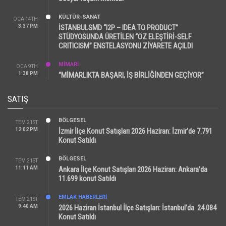
KÜLTÜR-SANAT
OCA 14TH
3:37 PM
İSTANBULSMD “I2P – IDEA TO PRODUCT”
STÜDYOSUNDA ÜRETİLEN “ÖZ ELEŞTİRİ-SELF
CRITICISM” ENSTELASYONU ZİYARETE AÇILDI
MİMARİ
OCA 9TH
1:38 PM
“MİMARLIKTA BAŞARI, İŞ BİRLİĞİNDEN GEÇİYOR”
SATIŞ
BÖLGESEL
TEM 21ST
12:02 PM
İzmir İlçe Konut Satışları 2026 Haziran: İzmir’de 7.791
Konut Satıldı
BÖLGESEL
TEM 21ST
11:11 AM
Ankara İlçe Konut Satışları 2026 Haziran: Ankara’da
11.699 konut Satıldı
EMLAK HABERLERI
TEM 21ST
9:40 AM
2026 Haziran İstanbul İlçe Satışları: İstanbul’da 24.084
Konut Satıldı