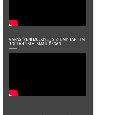
GAPAS “YENI MÜLKIYET SISTEMI” TANITIM
TOPLANTISI – İSMAIL ÖZCAN