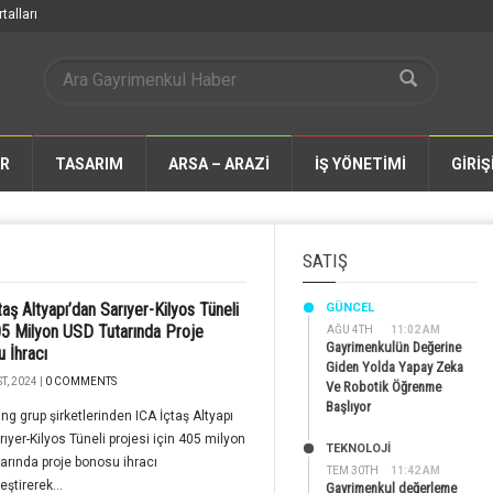
talları
AR
TASARIM
ARSA – ARAZİ
İŞ YÖNETİMİ
GİRİŞ
SATIŞ
taş Altyapı’dan Sarıyer-Kilyos Tüneli
GÜNCEL
05 Milyon USD Tutarında Proje
AĞU 4TH
11:02 AM
Gayrimenkulün Değerine
 İhracı
Giden Yolda Yapay Zeka
T, 2024 |
0 COMMENTS
Ve Robotik Öğrenme
Başlıyor
ing grup şirketlerinden ICA İçtaş Altyapı
arıyer-Kilyos Tüneli projesi için 405 milyon
TEKNOLOJİ
arında proje bonosu ihracı
TEM 30TH
11:42 AM
eştirerek...
Gayrimenkul değerleme