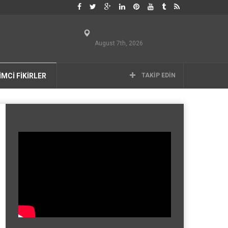
August 7th, 2026
İMCİ FİKİRLER
TAKIP EDIN