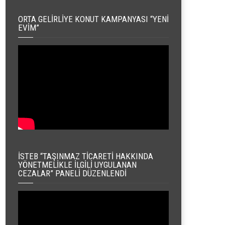
ORTA GELIRLIYE KONUT KAMPANYASI “YENI
EVIM”
İSTEB “TAŞINMAZ TICARETI HAKKINDA
YÖNETMELIKLE İLGILI UYGULANAN
CEZALAR” PANELI DÜZENLENDI