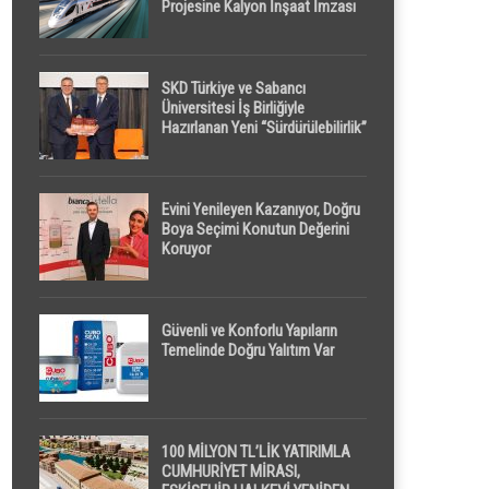
Projesine Kalyon İnşaat İmzası
SKD Türkiye ve Sabancı
Üniversitesi İş Birliğiyle
Hazırlanan Yeni “Sürdürülebilirlik”
Tanımı TDK Genel Türkçe
Sözlük’e Girdi
Evini Yenileyen Kazanıyor, Doğru
Boya Seçimi Konutun Değerini
Koruyor
Güvenli ve Konforlu Yapıların
Temelinde Doğru Yalıtım Var
100 MİLYON TL’LİK YATIRIMLA
CUMHURİYET MİRASI,