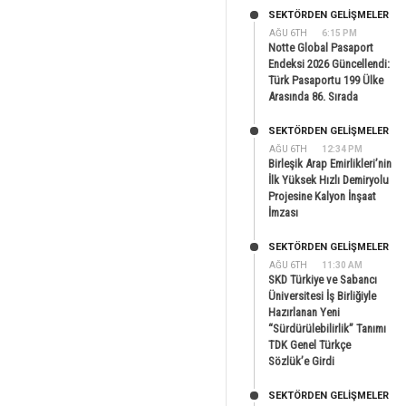
SEKTÖRDEN GELIŞMELER
AĞU 6TH
6:15 PM
Notte Global Pasaport
Endeksi 2026 Güncellendi:
Türk Pasaportu 199 Ülke
Arasında 86. Sırada
SEKTÖRDEN GELIŞMELER
AĞU 6TH
12:34 PM
Birleşik Arap Emirlikleri’nin
İlk Yüksek Hızlı Demiryolu
Projesine Kalyon İnşaat
İmzası
SEKTÖRDEN GELIŞMELER
AĞU 6TH
11:30 AM
SKD Türkiye ve Sabancı
Üniversitesi İş Birliğiyle
Hazırlanan Yeni
“Sürdürülebilirlik” Tanımı
TDK Genel Türkçe
Sözlük’e Girdi
SEKTÖRDEN GELIŞMELER