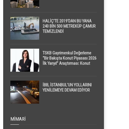
HALİÇ’TE 2019’DAN BU YANA
240 BİN 500 METREKÜP ÇAMUR
TEMİZLENDİ
TSKB Gayrimenkul Değerleme
“Bir Bakışta Konut Piyasası 2026
İlk Yarıyıl” Araştırması: Konut
Piyasasında Dengeli Görünüm
Sürerken, İlk El ve İpotekli
Satışlarda Sınırlı Toparlanma
Dikkat Çekti
İBB, İSTANBUL’UN YOLLARINI
YENİLEMEYE DEVAM EDİYOR
MIMARI