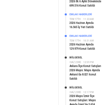
2026 İlk 6 Aylık Döneminde
699.516 Konut Satıldı
EMLAK HABERLERI
TEM 17TH
11:22 AM
2026 Haziran Ayında
16.565 İş Yeri Satıldı
EMLAK HABERLERI
TEM 17TH
10:31 AM
2026 Haziran Ayında
129.979 Konut Satıldı
BÖLGESEL
HAZ 23RD
12:59 PM
Ankara İlçe Konut Satışları
2026 Mayıs: Mayıs Ayında
Ankara’da 8.021 konut
Satıldı
BÖLGESEL
HAZ 23RD
12:17 PM
2026 Mayıs İzmir İlçe
Konut Satışları: Mayıs
Ayında İzmir’de 5.624