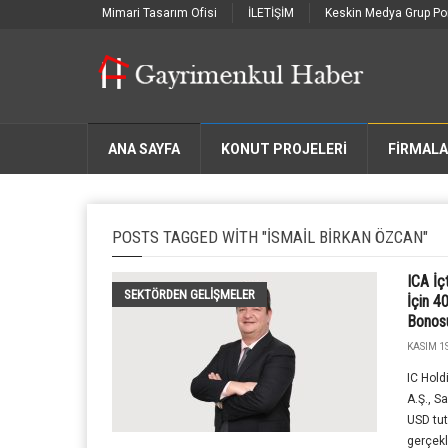
Mimari Tasarım Ofisi
İLETİŞİM
Keskin Medya Grup Por
ANA SAYFA
KONUT PROJELERİ
FIRMAL
POSTS TAGGED WITH "İSMAIL BIRKAN ÖZCAN"
ICA İç
SEKTÖRDEN GELIŞMELER
İçin 4
Bonosu
KASIM 1S
IC Hold
A.Ş., S
USD tut
gerçekl