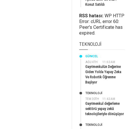
Konut Satıldı
RSS hatası:
WP HTTP
Error: cURL error 60:
Peer's Certificate has
expired.
TEKNOLOJI
GÜNCEL
AĞU 4TH
11:02 AM
Gayrimenkulün Değerine
Giden Yolda Yapay Zeka
Ve Robotik Öğrenme
Başlıyor
TEKNOLOJİ
TEM 30TH
11:42 AM
Gayrimenkul değerleme
sektörü yapay zekâ
teknolojileriyle dönüşüyor
TEKNOLOJİ