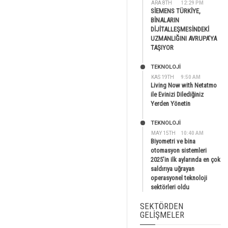
ARA 8TH
12:29 PM
SİEMENS TÜRKİYE,
BİNALARIN
DİJİTALLEŞMESİNDEKİ
UZMANLIĞINI AVRUPA’YA
TAŞIYOR
TEKNOLOJİ
KAS 19TH
9:50 AM
Living Now with Netatmo
ile Evinizi Dilediğiniz
Yerden Yönetin
TEKNOLOJİ
MAY 15TH
10:40 AM
Biyometri ve bina
otomasyon sistemleri
2025’in ilk aylarında en çok
saldırıya uğrayan
operasyonel teknoloji
sektörleri oldu
SEKTÖRDEN
GELIŞMELER