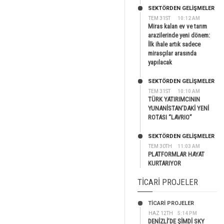
SEKTÖRDEN GELIŞMELER
TEM 31ST
10:12 AM
Miras kalan ev ve tarım
arazilerinde yeni dönem:
İlk ihale artık sadece
mirasçılar arasında
yapılacak
SEKTÖRDEN GELIŞMELER
TEM 31ST
10:10 AM
TÜRK YATIRIMCININ
YUNANİSTAN’DAKİ YENİ
ROTASI “LAVRIO”
SEKTÖRDEN GELIŞMELER
TEM 30TH
11:03 AM
PLATFORMLAR HAYAT
KURTARIYOR
TICARI PROJELER
TİCARİ PROJELER
HAZ 12TH
5:14 PM
DENİZLİ’DE ŞİMDİ SKY