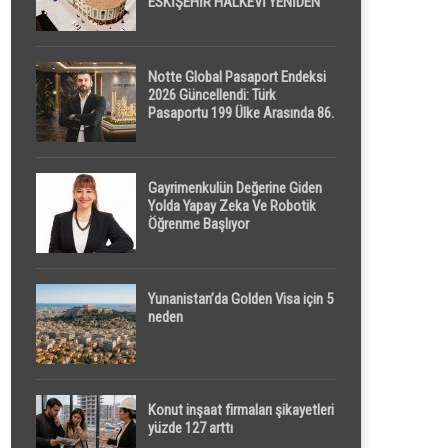
ESKİŞEHİR HALKEVİ YENİDEN
HAYAT BULUYOR
Notte Global Pasaport Endeksi
2026 Güncellendi: Türk
Pasaportu 199 Ülke Arasında 86.
Sırada
Gayrimenkulün Değerine Giden
Yolda Yapay Zeka Ve Robotik
Öğrenme Başlıyor
Yunanistan’da Golden Visa için 5
neden
Konut inşaat firmaları şikayetleri
yüzde 127 arttı