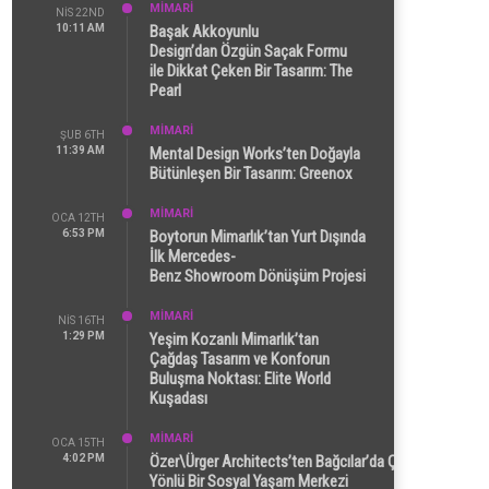
MİMARİ
NIS 22ND
10:11 AM
Başak Akkoyunlu
Design’dan Özgün Saçak Formu
ile Dikkat Çeken Bir Tasarım: The
Pearl
MİMARİ
ŞUB 6TH
11:39 AM
Mental Design Works’ten Doğayla
Bütünleşen Bir Tasarım: Greenox
MİMARİ
OCA 12TH
6:53 PM
Boytorun Mimarlık’tan Yurt Dışında
İlk Mercedes-
Benz Showroom Dönüşüm Projesi
MİMARİ
NIS 16TH
1:29 PM
Yeşim Kozanlı Mimarlık’tan
Çağdaş Tasarım ve Konforun
Buluşma Noktası: Elite World
Kuşadası
MİMARİ
OCA 15TH
4:02 PM
Özer\Ürger Architects’ten Bağcılar’da Çok
Yönlü Bir Sosyal Yaşam Merkezi