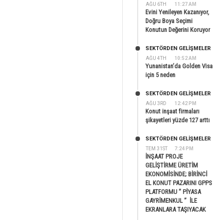
AĞU 6TH
11:27 AM
Evini Yenileyen Kazanıyor,
Doğru Boya Seçimi
Konutun Değerini Koruyor
SEKTÖRDEN GELIŞMELER
AĞU 4TH
10:52 AM
Yunanistan’da Golden Visa
için 5 neden
SEKTÖRDEN GELIŞMELER
AĞU 3RD
12:42 PM
Konut inşaat firmaları
şikayetleri yüzde 127 arttı
SEKTÖRDEN GELIŞMELER
TEM 31ST
7:24 PM
İNŞAAT PROJE
GELİŞTİRME ÜRETİM
EKONOMİSİNDE; BİRİNCİ
EL KONUT PAZARINI GPPS
PLATFORMU ” PİYASA
GAYRİMENKUL ” İLE
EKRANLARA TAŞIYACAK