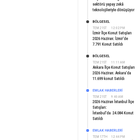
sektörü yapay zekâ
teknolojileriyle dönüşüyor
BÖLGESEL
TEM 21ST
12:02 PM
İzmir İlçe Konut Satışları
2026 Haziran: İzmir’de
7.791 Konut Satıldı
BÖLGESEL
TEM 21ST
11:11 AM
Ankara İlçe Konut Satışları
2026 Haziran: Ankara’da
11.699 konut Satıldı
EMLAK HABERLERI
TEM 21ST
9:40 AM
2026 Haziran İstanbul İlçe
Satışları:
İstanbul’da 24.084 Konut
Satıldı
EMLAK HABERLERI
TEM 17TH
12:44 PM