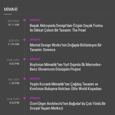
MIMARI
MİMARİ
NIS 22ND
10:11 AM
Başak Akkoyunlu Design’dan Özgün Saçak Formu
ile Dikkat Çeken Bir Tasarım: The Pearl
MİMARİ
ŞUB 6TH
11:39 AM
Mental Design Works’ten Doğayla Bütünleşen Bir
Tasarım: Greenox
MİMARİ
OCA 12TH
6:53 PM
Boytorun Mimarlık’tan Yurt Dışında İlk Mercedes-
Benz Showroom Dönüşüm Projesi
MİMARİ
NIS 16TH
1:29 PM
Yeşim Kozanlı Mimarlık’tan Çağdaş Tasarım ve
Konforun Buluşma Noktası: Elite World Kuşadası
MİMARİ
OCA 15TH
4:02 PM
Özer\Ürger Architects’ten Bağcılar’da Çok Yönlü Bir
Sosyal Yaşam Merkezi