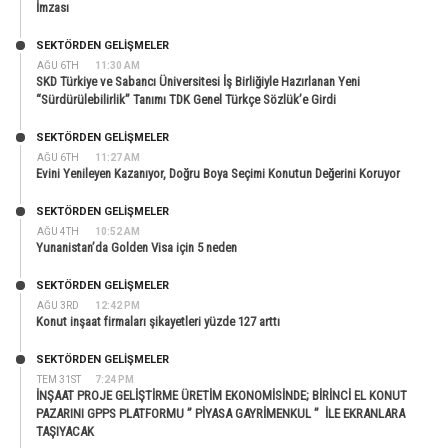
İmzası
SEKTÖRDEN GELIŞMELER
AĞU 6TH
11:30 AM
SKD Türkiye ve Sabancı Üniversitesi İş Birliğiyle Hazırlanan Yeni
“Sürdürülebilirlik” Tanımı TDK Genel Türkçe Sözlük’e Girdi
SEKTÖRDEN GELIŞMELER
AĞU 6TH
11:27 AM
Evini Yenileyen Kazanıyor, Doğru Boya Seçimi Konutun Değerini Koruyor
SEKTÖRDEN GELIŞMELER
AĞU 4TH
10:52 AM
Yunanistan’da Golden Visa için 5 neden
SEKTÖRDEN GELIŞMELER
AĞU 3RD
12:42 PM
Konut inşaat firmaları şikayetleri yüzde 127 arttı
SEKTÖRDEN GELIŞMELER
TEM 31ST
7:24 PM
İNŞAAT PROJE GELİŞTİRME ÜRETİM EKONOMİSİNDE; BİRİNCİ EL KONUT
PAZARINI GPPS PLATFORMU ” PİYASA GAYRİMENKUL ” İLE EKRANLARA
TAŞIYACAK