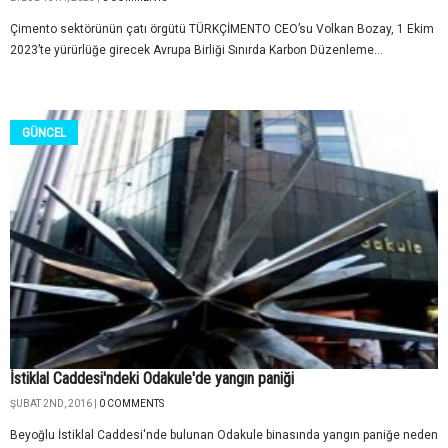
Çimento sektörünün çatı örgütü TÜRKÇİMENTO CEO’su Volkan Bozay, 1 Ekim
2023’te yürürlüğe girecek Avrupa Birliği Sınırda Karbon Düzenleme...
GÜNCEL
İstiklal Caddesi'ndeki Odakule'de yangın paniği
ŞUBAT 2ND, 2016 |
0 COMMENTS
Beyoğlu İstiklal Caddesi'nde bulunan Odakule binasında yangın paniğe neden