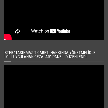
İSTEB “TAŞINMAZ TICARETI HAKKINDA YÖNETMELIKLE
İLGILI UYGULANAN CEZALAR” PANELI DÜZENLENDI