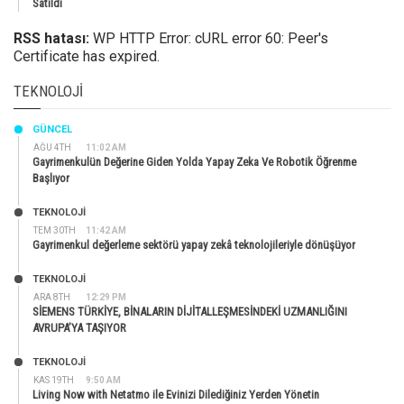
Satıldı
RSS hatası:
WP HTTP Error: cURL error 60: Peer's
Certificate has expired.
TEKNOLOJI
GÜNCEL
AĞU 4TH
11:02 AM
Gayrimenkulün Değerine Giden Yolda Yapay Zeka Ve Robotik Öğrenme
Başlıyor
TEKNOLOJİ
TEM 30TH
11:42 AM
Gayrimenkul değerleme sektörü yapay zekâ teknolojileriyle dönüşüyor
TEKNOLOJİ
ARA 8TH
12:29 PM
SİEMENS TÜRKİYE, BİNALARIN DİJİTALLEŞMESİNDEKİ UZMANLIĞINI
AVRUPA’YA TAŞIYOR
TEKNOLOJİ
KAS 19TH
9:50 AM
Living Now with Netatmo ile Evinizi Dilediğiniz Yerden Yönetin