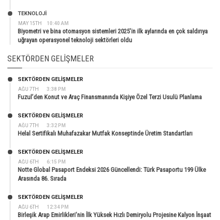
TEKNOLOJİ
MAY 15TH
10:40 AM
Biyometri ve bina otomasyon sistemleri 2025’in ilk aylarında en çok saldırıya
uğrayan operasyonel teknoloji sektörleri oldu
SEKTÖRDEN GELIŞMELER
SEKTÖRDEN GELIŞMELER
AĞU 7TH
3:38 PM
Fuzul’den Konut ve Araç Finansmanında Kişiye Özel Terzi Usulü Planlama
SEKTÖRDEN GELIŞMELER
AĞU 7TH
3:32 PM
Helal Sertifikalı Muhafazakar Mutfak Konseptinde Üretim Standartları
SEKTÖRDEN GELIŞMELER
AĞU 6TH
6:15 PM
Notte Global Pasaport Endeksi 2026 Güncellendi: Türk Pasaportu 199 Ülke
Arasında 86. Sırada
SEKTÖRDEN GELIŞMELER
AĞU 6TH
12:34 PM
Birleşik Arap Emirlikleri’nin İlk Yüksek Hızlı Demiryolu Projesine Kalyon İnşaat