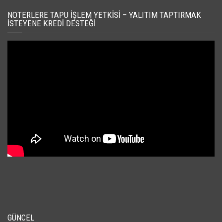
NOTERLERE TAPU İŞLEM YETKISI – YALITIM TAPTIRMAK
İSTEYENE KREDI DESTEĞI
GÜNCEL