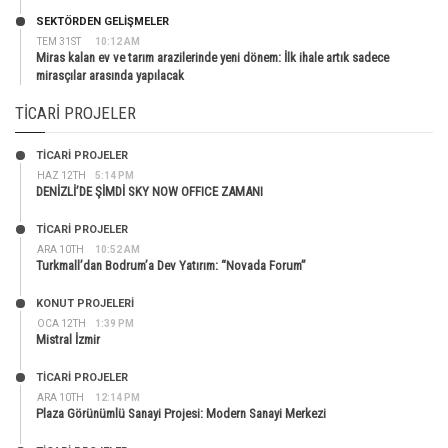
SEKTÖRDEN GELIŞMELER
TEM 31ST
10:12 AM
Miras kalan ev ve tarım arazilerinde yeni dönem: İlk ihale artık sadece
mirasçılar arasında yapılacak
TICARI PROJELER
TİCARİ PROJELER
HAZ 12TH
5:14 PM
DENİZLİ’DE ŞİMDİ SKY NOW OFFICE ZAMANI
TİCARİ PROJELER
ARA 10TH
10:52 AM
Turkmall’dan Bodrum’a Dev Yatırım: “Novada Forum”
KONUT PROJELERI
OCA 12TH
1:39 PM
Mistral İzmir
TİCARİ PROJELER
ARA 10TH
12:14 PM
Plaza Görünümlü Sanayi Projesi: Modern Sanayi Merkezi