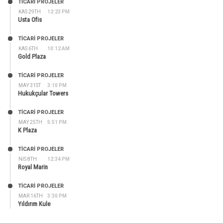
TİCARİ PROJELER
KAS 29TH
12:23 PM
Usta Ofis
TİCARİ PROJELER
KAS 6TH
10:12 AM
Gold Plaza
TİCARİ PROJELER
MAY 31ST
3:10 PM
Hukukçular Towers
TİCARİ PROJELER
MAY 25TH
5:51 PM
K Plaza
TİCARİ PROJELER
NIS 8TH
12:34 PM
Royal Marin
TİCARİ PROJELER
MAR 16TH
3:30 PM
Yıldırım Kule