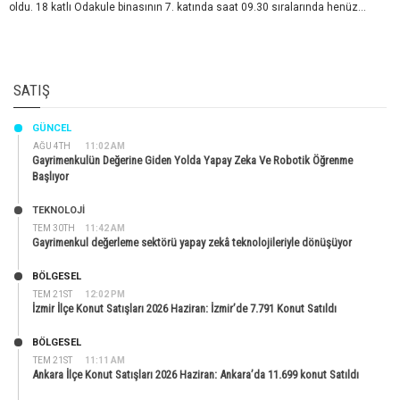
oldu. 18 katlı Odakule binasının 7. katında saat 09.30 sıralarında henüz...
SATIŞ
GÜNCEL
AĞU 4TH
11:02 AM
Gayrimenkulün Değerine Giden Yolda Yapay Zeka Ve Robotik Öğrenme
Başlıyor
TEKNOLOJİ
TEM 30TH
11:42 AM
Gayrimenkul değerleme sektörü yapay zekâ teknolojileriyle dönüşüyor
BÖLGESEL
TEM 21ST
12:02 PM
İzmir İlçe Konut Satışları 2026 Haziran: İzmir’de 7.791 Konut Satıldı
BÖLGESEL
TEM 21ST
11:11 AM
Ankara İlçe Konut Satışları 2026 Haziran: Ankara’da 11.699 konut Satıldı