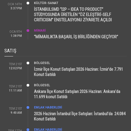
KÜLTÜR-SANAT
OCA 14TH
3:37 PM
İSTANBULSMD “I2P – IDEA TO PRODUCT”
STÜDYOSUNDA ÜRETİLEN “ÖZ ELEŞTİRİ-SELF
CRITICISM” ENSTELASYONU ZİYARETE AÇILDI
MİMARİ
OCA 9TH
1:38 PM
“MİMARLIKTA BAŞARI, İŞ BİRLİĞİNDEN GEÇİYOR”
SATIŞ
BÖLGESEL
TEM 21ST
12:02 PM
İzmir İlçe Konut Satışları 2026 Haziran: İzmir’de 7.791
Konut Satıldı
BÖLGESEL
TEM 21ST
11:11 AM
Ankara İlçe Konut Satışları 2026 Haziran: Ankara’da
11.699 konut Satıldı
EMLAK HABERLERI
TEM 21ST
9:40 AM
2026 Haziran İstanbul İlçe Satışları: İstanbul’da 24.084
Konut Satıldı
EMLAK HABERLERI
TEM 17TH