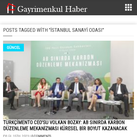
POSTS TAGGED WITH "ISTANBUL SANAYI ODASI"
GÜNCEL
TÜRKÇİMENTO CEO’SU VOLKAN BOZAY: AB SINIRDA KARBON
DÜZENLEME MEKANİZMASI KÜRESEL BİR BOYUT KAZANACAK
EYLÜL 15TH, 2023 |
0 COMMENTS