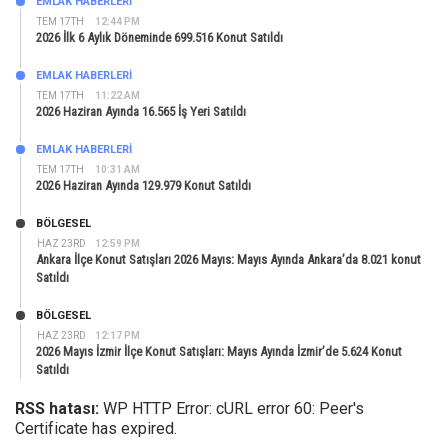
EMLAK HABERLERI
TEM 17TH
12:44 PM
2026 İlk 6 Aylık Döneminde 699.516 Konut Satıldı
EMLAK HABERLERI
TEM 17TH
11:22 AM
2026 Haziran Ayında 16.565 İş Yeri Satıldı
EMLAK HABERLERI
TEM 17TH
10:31 AM
2026 Haziran Ayında 129.979 Konut Satıldı
BÖLGESEL
HAZ 23RD
12:59 PM
Ankara İlçe Konut Satışları 2026 Mayıs: Mayıs Ayında Ankara’da 8.021 konut
Satıldı
BÖLGESEL
HAZ 23RD
12:17 PM
2026 Mayıs İzmir İlçe Konut Satışları: Mayıs Ayında İzmir’de 5.624 Konut
Satıldı
RSS hatası:
WP HTTP Error: cURL error 60: Peer's
Certificate has expired.