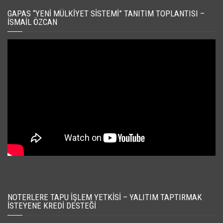
GAPAS “YENI MÜLKIYET SISTEMI” TANITIM TOPLANTISI –
İSMAIL ÖZCAN
NOTERLERE TAPU İŞLEM YETKISI – YALITIM TAPTIRMAK
İSTEYENE KREDI DESTEĞI