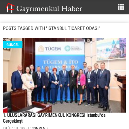
POSTS TAGGED WITH "ISTANBUL TICARET ODASI"
GÜNCEL
1. ULUSLARARASI GAYRİMENKUL KONGRESİ İstanbul’da
Gerçekleşti
EYLÜL 15TH, 2025 |
0 COMMENTS