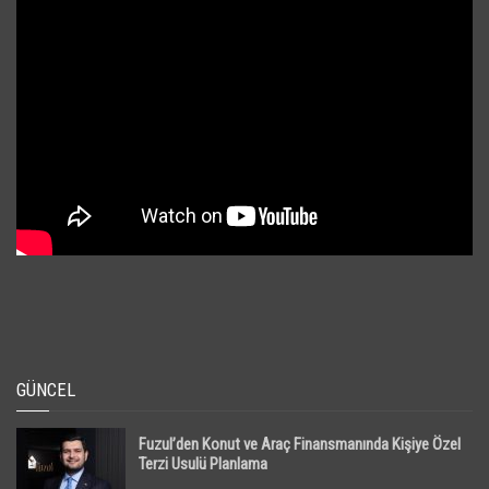
GÜNCEL
Fuzul’den Konut ve Araç Finansmanında Kişiye Özel
Terzi Usulü Planlama