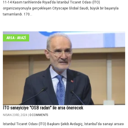
11-14 Kasım tarihlerinde Riyad’da İstanbul Ticaret Odası (İTO)
organizasyonuyla gerçekleşen Cityscape Global Saudi, büyük bir başarıyla
tamamlandı. 170...
ARSA - ARAZİ
İTO sanayiciye "OSB radarı" ile arsa önerecek
NISAN 23RD, 2024 |
0 COMMENTS
İstanbul Ticaret Odası (İTO) Başkanı Şekib Avdagiç, İstanbul'da sanayi arsası