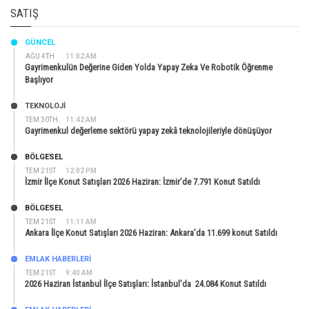
SATIŞ
GÜNCEL
AĞU 4TH
11:02 AM
Gayrimenkulün Değerine Giden Yolda Yapay Zeka Ve Robotik Öğrenme
Başlıyor
TEKNOLOJİ
TEM 30TH
11:42 AM
Gayrimenkul değerleme sektörü yapay zekâ teknolojileriyle dönüşüyor
BÖLGESEL
TEM 21ST
12:02 PM
İzmir İlçe Konut Satışları 2026 Haziran: İzmir’de 7.791 Konut Satıldı
BÖLGESEL
TEM 21ST
11:11 AM
Ankara İlçe Konut Satışları 2026 Haziran: Ankara’da 11.699 konut Satıldı
EMLAK HABERLERI
TEM 21ST
9:40 AM
2026 Haziran İstanbul İlçe Satışları: İstanbul’da 24.084 Konut Satıldı