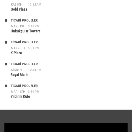
KAS 6TH
10:12 AM
Gold Plaza
TİCARİ PROJELER
MAY 31ST
3:10 PM
Hukukçular Towers
TİCARİ PROJELER
MAY 25TH
5:51 PM
K Plaza
TİCARİ PROJELER
NIS 8TH
12:34 PM
Royal Marin
TİCARİ PROJELER
MAR 16TH
3:30 PM
Yıldırım Kule