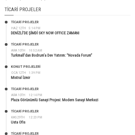
TICARI PROJELER
TİCARİ PROJELER
HAZ 12TH
5:14 PM
DENİZLİ’DE ŞİMDİ SKY NOW OFFICE ZAMANI
TİCARİ PROJELER
ARA 10TH
10:52 AM
Turkmall’dan Bodrum’a Dev Yatırım: “Novada Forum”
KONUT PROJELERI
OCA 12TH
1:39 PM
Mistral İzmir
TİCARİ PROJELER
ARA 10TH
12:14 PM
Plaza Görünümlü Sanayi Projesi: Modern Sanayi Merkezi
TİCARİ PROJELER
KAS 29TH
12:23 PM
Usta Ofis
TİCARİ PROJELER