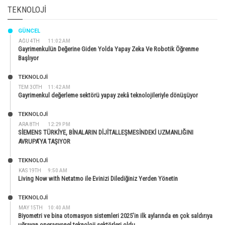
TEKNOLOJI
GÜNCEL
AĞU 4TH
11:02 AM
Gayrimenkulün Değerine Giden Yolda Yapay Zeka Ve Robotik Öğrenme
Başlıyor
TEKNOLOJİ
TEM 30TH
11:42 AM
Gayrimenkul değerleme sektörü yapay zekâ teknolojileriyle dönüşüyor
TEKNOLOJİ
ARA 8TH
12:29 PM
SİEMENS TÜRKİYE, BİNALARIN DİJİTALLEŞMESİNDEKİ UZMANLIĞINI
AVRUPA’YA TAŞIYOR
TEKNOLOJİ
KAS 19TH
9:50 AM
Living Now with Netatmo ile Evinizi Dilediğiniz Yerden Yönetin
TEKNOLOJİ
MAY 15TH
10:40 AM
Biyometri ve bina otomasyon sistemleri 2025’in ilk aylarında en çok saldırıya
uğrayan operasyonel teknoloji sektörleri oldu