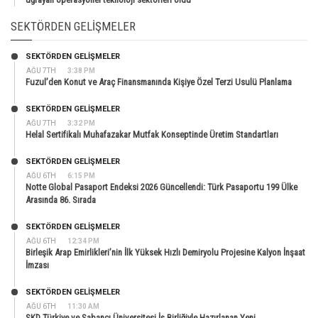
SEKTÖRDEN GELIŞMELER
SEKTÖRDEN GELIŞMELER
AĞU 7TH
3:38 PM
Fuzul’den Konut ve Araç Finansmanında Kişiye Özel Terzi Usulü Planlama
SEKTÖRDEN GELIŞMELER
AĞU 7TH
3:32 PM
Helal Sertifikalı Muhafazakar Mutfak Konseptinde Üretim Standartları
SEKTÖRDEN GELIŞMELER
AĞU 6TH
6:15 PM
Notte Global Pasaport Endeksi 2026 Güncellendi: Türk Pasaportu 199 Ülke
Arasında 86. Sırada
SEKTÖRDEN GELIŞMELER
AĞU 6TH
12:34 PM
Birleşik Arap Emirlikleri’nin İlk Yüksek Hızlı Demiryolu Projesine Kalyon İnşaat
İmzası
SEKTÖRDEN GELIŞMELER
AĞU 6TH
11:30 AM
SKD Türkiye ve Sabancı Üniversitesi İş Birliğiyle Hazırlanan Yeni