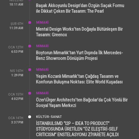
NIS 22ND
10:11 AM
Başak Akkoyunlu Design’dan Özgün Saçak Formu
ile Dikkat Çeken Bir Tasarım: The Pearl
MİMARİ
ŞUB 6TH
11:39 AM
Mental Design Works’ten Doğayla Bütünleşen Bir
Tasarım: Greenox
MİMARİ
OCA 12TH
6:53 PM
Boytorun Mimarlık’tan Yurt Dışında İlk Mercedes-
Benz Showroom Dönüşüm Projesi
MİMARİ
NIS 16TH
1:29 PM
Yeşim Kozanlı Mimarlık’tan Çağdaş Tasarım ve
Konforun Buluşma Noktası: Elite World Kuşadası
MİMARİ
OCA 15TH
4:02 PM
Özer\Ürger Architects’ten Bağcılar’da Çok Yönlü Bir
Sosyal Yaşam Merkezi
KÜLTÜR-SANAT
OCA 14TH
3:37 PM
İSTANBULSMD “I2P – IDEA TO PRODUCT”
STÜDYOSUNDA ÜRETİLEN “ÖZ ELEŞTİRİ-SELF
CRITICISM” ENSTELASYONU ZİYARETE AÇILDI