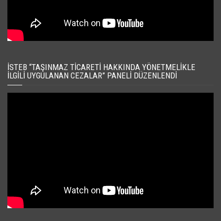
İSTEB “TAŞINMAZ TICARETI HAKKINDA YÖNETMELIKLE
İLGILI UYGULANAN CEZALAR” PANELI DÜZENLENDI