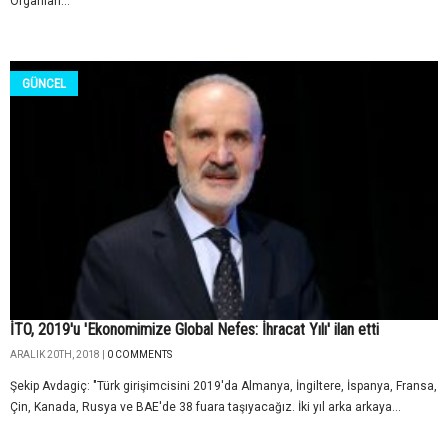
Organları...
GÜNCEL
İTO, 2019'u 'Ekonomimize Global Nefes: İhracat Yılı' ilan etti
ARALIK 20TH, 2018 |
0 COMMENTS
Şekip Avdagiç: "Türk girişimcisini 2019'da Almanya, İngiltere, İspanya, Fransa,
Çin, Kanada, Rusya ve BAE'de 38 fuara taşıyacağız. İki yıl arka arkaya...