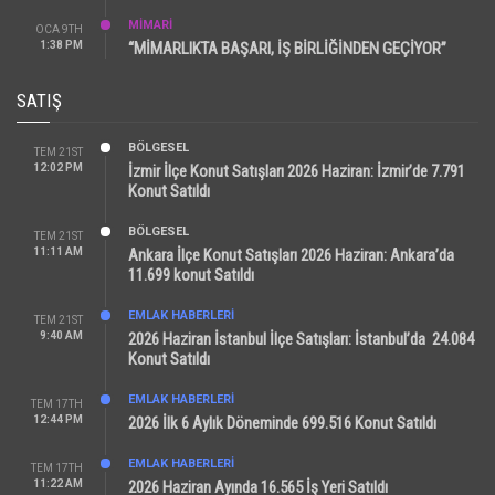
MİMARİ
OCA 9TH
1:38 PM
“MİMARLIKTA BAŞARI, İŞ BİRLİĞİNDEN GEÇİYOR”
SATIŞ
BÖLGESEL
TEM 21ST
12:02 PM
İzmir İlçe Konut Satışları 2026 Haziran: İzmir’de 7.791
Konut Satıldı
BÖLGESEL
TEM 21ST
11:11 AM
Ankara İlçe Konut Satışları 2026 Haziran: Ankara’da
11.699 konut Satıldı
EMLAK HABERLERI
TEM 21ST
9:40 AM
2026 Haziran İstanbul İlçe Satışları: İstanbul’da 24.084
Konut Satıldı
EMLAK HABERLERI
TEM 17TH
12:44 PM
2026 İlk 6 Aylık Döneminde 699.516 Konut Satıldı
EMLAK HABERLERI
TEM 17TH
11:22 AM
2026 Haziran Ayında 16.565 İş Yeri Satıldı