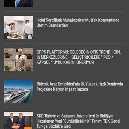
Helal Sertifikalı Muhafazakar Mutfak Konseptinde
Üretim Standartları
GPPS PLATFORMU; GELECEĞİN OFİS TRENDİ İÇİN,
İŞ MERKEZLERİNE – GELİŞTİRİCİLERE ” POD /
KAPSÜL ” UYKU KABİNİ ÖNERİYOR
Birleşik Arap Emirlikleri’nin İlk Yüksek Hızlı Demiryolu
Projesine Kalyon İnşaat İmzası
SKD Türkiye ve Sabancı Üniversitesi İş Birliğiyle
Hazırlanan Yeni “Sürdürülebilirlik” Tanımı TDK Genel
Türkçe Sözlük’e Girdi