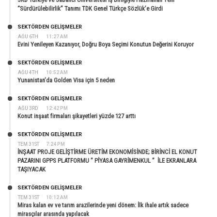
“Sürdürülebilirlik” Tanımı TDK Genel Türkçe Sözlük’e Girdi
SEKTÖRDEN GELIŞMELER
AĞU 6TH
11:27 AM
Evini Yenileyen Kazanıyor, Doğru Boya Seçimi Konutun Değerini Koruyor
SEKTÖRDEN GELIŞMELER
AĞU 4TH
10:52 AM
Yunanistan’da Golden Visa için 5 neden
SEKTÖRDEN GELIŞMELER
AĞU 3RD
12:42 PM
Konut inşaat firmaları şikayetleri yüzde 127 arttı
SEKTÖRDEN GELIŞMELER
TEM 31ST
7:24 PM
İNŞAAT PROJE GELİŞTİRME ÜRETİM EKONOMİSİNDE; BİRİNCİ EL KONUT
PAZARINI GPPS PLATFORMU ” PİYASA GAYRİMENKUL ” İLE EKRANLARA
TAŞIYACAK
SEKTÖRDEN GELIŞMELER
TEM 31ST
10:12 AM
Miras kalan ev ve tarım arazilerinde yeni dönem: İlk ihale artık sadece
mirasçılar arasında yapılacak