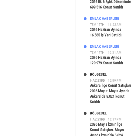
2026 İlk 6 Aylık Döneminde
699.516 Konut Satıldı
EMLAK HABERLERI
TEM 17TH
11:22 AM
2026 Haziran Ayında
16.565 İş Yeri Satıldı
EMLAK HABERLERI
TEM 17TH
10:31 AM
2026 Haziran Ayında
129.979 Konut Satıldı
BÖLGESEL
HAZ 23RD
12:59 PM
Ankara İlçe Konut Satışları
2026 Mayıs: Mayıs Ayında
Ankara’da 8.021 konut
Satıldı
BÖLGESEL
HAZ 23RD
12:17 PM
2026 Mayıs İzmir İlçe
Konut Satışları: Mayıs
Ayında İzmir’de 5.624