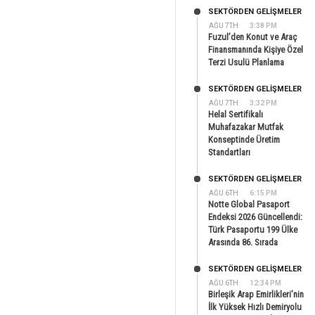
SEKTÖRDEN GELIŞMELER
AĞU 7TH
3:38 PM
Fuzul’den Konut ve Araç
Finansmanında Kişiye Özel
Terzi Usulü Planlama
SEKTÖRDEN GELIŞMELER
AĞU 7TH
3:32 PM
Helal Sertifikalı
Muhafazakar Mutfak
Konseptinde Üretim
Standartları
SEKTÖRDEN GELIŞMELER
AĞU 6TH
6:15 PM
Notte Global Pasaport
Endeksi 2026 Güncellendi:
Türk Pasaportu 199 Ülke
Arasında 86. Sırada
SEKTÖRDEN GELIŞMELER
AĞU 6TH
12:34 PM
Birleşik Arap Emirlikleri’nin
İlk Yüksek Hızlı Demiryolu