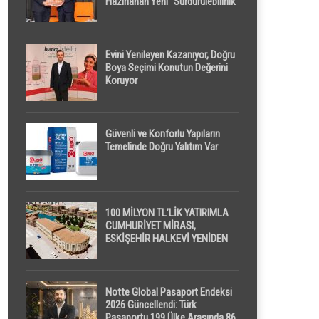
Hazırlanan Yeni “Sürdürülebilirlik”
Tanımı TDK Genel Türkçe
Sözlük’e Girdi
Evini Yenileyen Kazanıyor, Doğru
Boya Seçimi Konutun Değerini
Koruyor
Güvenli ve Konforlu Yapıların
Temelinde Doğru Yalıtım Var
100 MİLYON TL’LİK YATIRIMLA
CUMHURİYET MİRASI,
ESKİŞEHİR HALKEVİ YENİDEN
HAYAT BULUYOR
Notte Global Pasaport Endeksi
2026 Güncellendi: Türk
Pasaportu 199 Ülke Arasında 86.