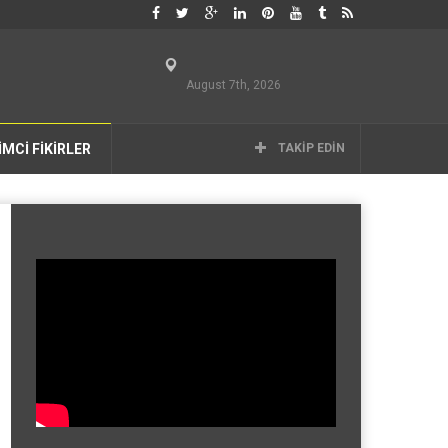
August 7th, 2026
İMCİ FİKİRLER
TAKIP EDIN