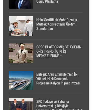
Usulü Planlama
Helal Sertifikalı Muhafazakar
Mutfak Konseptinde Üretim
Standartları
GPPS PLATFORMU; GELECEĞİN
OFİS TRENDİ İÇİN, İŞ
MERKEZLERİNE –
GELİŞTİRİCİLERE ” POD /
KAPSÜL ” UYKU KABİNİ
ÖNERİYOR
Birleşik Arap Emirlikleri’nin İlk
Yüksek Hızlı Demiryolu
Projesine Kalyon İnşaat İmzası
SKD Türkiye ve Sabancı
Üniversitesi İş Birliğiyle