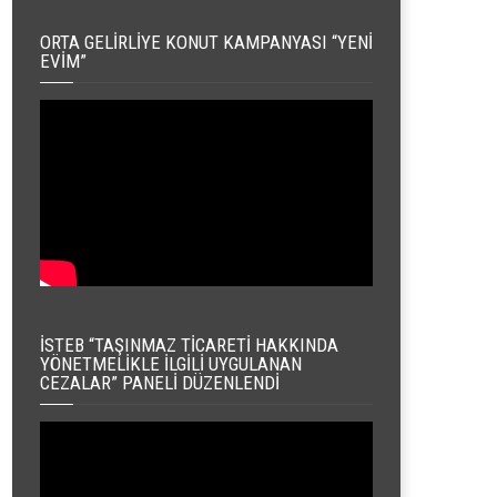
ORTA GELIRLIYE KONUT KAMPANYASI “YENI
EVIM”
İSTEB “TAŞINMAZ TICARETI HAKKINDA
YÖNETMELIKLE İLGILI UYGULANAN
CEZALAR” PANELI DÜZENLENDI