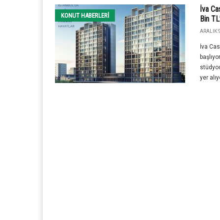
İva Ca
KONUT HABERLERI
Bin TL
ARALIK 9
İva Cas
başlıyo
stüdyod
yer alıy