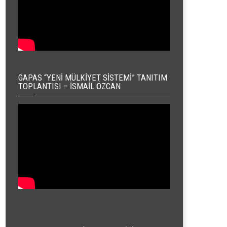
GAPAS “YENI MÜLKIYET SISTEMI” TANITIM
TOPLANTISI – İSMAIL ÖZCAN