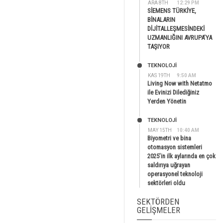
ARA 8TH
12:29 PM
SİEMENS TÜRKİYE,
BİNALARIN
DİJİTALLEŞMESİNDEKİ
UZMANLIĞINI AVRUPA’YA
TAŞIYOR
TEKNOLOJİ
KAS 19TH
9:50 AM
Living Now with Netatmo
ile Evinizi Dilediğiniz
Yerden Yönetin
TEKNOLOJİ
MAY 15TH
10:40 AM
Biyometri ve bina
otomasyon sistemleri
2025’in ilk aylarında en çok
saldırıya uğrayan
operasyonel teknoloji
sektörleri oldu
SEKTÖRDEN
GELIŞMELER