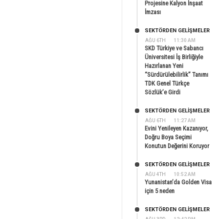
Projesine Kalyon İnşaat
İmzası
SEKTÖRDEN GELIŞMELER
AĞU 6TH
11:30 AM
SKD Türkiye ve Sabancı
Üniversitesi İş Birliğiyle
Hazırlanan Yeni
“Sürdürülebilirlik” Tanımı
TDK Genel Türkçe
Sözlük’e Girdi
SEKTÖRDEN GELIŞMELER
AĞU 6TH
11:27 AM
Evini Yenileyen Kazanıyor,
Doğru Boya Seçimi
Konutun Değerini Koruyor
SEKTÖRDEN GELIŞMELER
AĞU 4TH
10:52 AM
Yunanistan’da Golden Visa
için 5 neden
SEKTÖRDEN GELIŞMELER