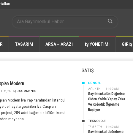
talları
AR
TASARIM
ARSA – ARAZİ
İŞ YÖNETİMİ
GİRİŞ
SATIŞ
spian Modern
GÜNCEL
AĞU 4TH
11:02 AM
1TH, 2016 |
0 COMMENTS
Gayrimenkulün Değerine
Giden Yolda Yapay Zeka
pian Modern İva Yapı tarafından İstanbul
Ve Robotik Öğrenme
e'de hayata geçirilen İva Caspian
Başlıyor
projesi, 259 adet bağımsız bölüm konut
inden meydana...
TEKNOLOJİ
TEM 30TH
11:42 AM
Gayrimenkul değerleme