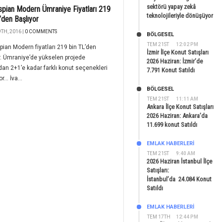
sektörü yapay zekâ
spian Modern Ümraniye Fiyatları 219
teknolojileriyle dönüşüyor
’den Başlıyor
TH, 2016 |
0 COMMENTS
BÖLGESEL
TEM 21ST
12:02 PM
pian Modern fiyatları 219 bin TL’den
İzmir İlçe Konut Satışları
r. Ümraniye’de yükselen projede
2026 Haziran: İzmir’de
an 2+1’e kadar farklı konut seçenekleri
7.791 Konut Satıldı
or… İva...
BÖLGESEL
TEM 21ST
11:11 AM
Ankara İlçe Konut Satışları
2026 Haziran: Ankara’da
11.699 konut Satıldı
EMLAK HABERLERI
TEM 21ST
9:40 AM
2026 Haziran İstanbul İlçe
Satışları:
İstanbul’da 24.084 Konut
Satıldı
EMLAK HABERLERI
TEM 17TH
12:44 PM