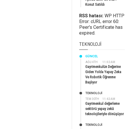
Konut Satıldı
RSS hatası:
WP HTTP
Error: cURL error 60:
Peer's Certificate has
expired.
TEKNOLOJI
GÜNCEL
AĞU 4TH
11:02 AM
Gayrimenkulün Değerine
Giden Yolda Yapay Zeka
Ve Robotik Öğrenme
Başlıyor
TEKNOLOJİ
TEM 30TH
11:42 AM
Gayrimenkul değerleme
sektörü yapay zekâ
teknolojileriyle dönüşüyor
TEKNOLOJİ