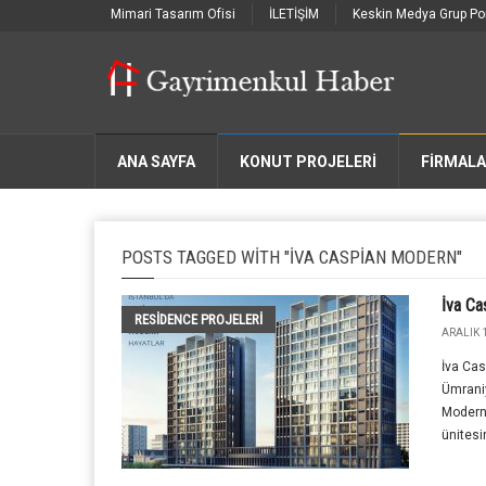
Mimari Tasarım Ofisi
İLETİŞİM
Keskin Medya Grup Por
ANA SAYFA
KONUT PROJELERİ
FIRMAL
POSTS TAGGED WITH "IVA CASPIAN MODERN"
İva Ca
RESIDENCE PROJELERI
ARALIK 1
İva Cas
Ümraniy
Modern 
ünites