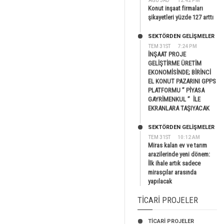
AĞU 3RD
12:42 PM
Konut inşaat firmaları
şikayetleri yüzde 127 arttı
SEKTÖRDEN GELIŞMELER
TEM 31ST
7:24 PM
İNŞAAT PROJE
GELİŞTİRME ÜRETİM
EKONOMİSİNDE; BİRİNCİ
EL KONUT PAZARINI GPPS
PLATFORMU ” PİYASA
GAYRİMENKUL ” İLE
EKRANLARA TAŞIYACAK
SEKTÖRDEN GELIŞMELER
TEM 31ST
10:12 AM
Miras kalan ev ve tarım
arazilerinde yeni dönem:
İlk ihale artık sadece
mirasçılar arasında
yapılacak
TICARI PROJELER
TİCARİ PROJELER