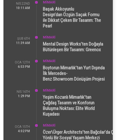
MİMARİ
NIS 22ND
10:11 AM
Başak Akkoyunlu
Design’dan Özgün Saçak Formu
ile Dikkat Çeken Bir Tasarım: The
Pearl
MİMARİ
ŞUB 6TH
11:39 AM
Mental Design Works’ten Doğayla
Bütünleşen Bir Tasarım: Greenox
MİMARİ
OCA 12TH
6:53 PM
Boytorun Mimarlık’tan Yurt Dışında
İlk Mercedes-
Benz Showroom Dönüşüm Projesi
MİMARİ
NIS 16TH
1:29 PM
Yeşim Kozanlı Mimarlık’tan
Çağdaş Tasarım ve Konforun
Buluşma Noktası: Elite World
Kuşadası
MİMARİ
OCA 15TH
4:02 PM
Özer\Ürger Architects’ten Bağcılar’da Çok
Yönlü Bir Sosyal Yaşam Merkezi