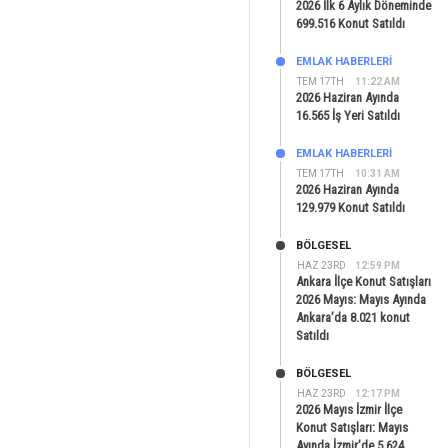
2026 İlk 6 Aylık Döneminde
699.516 Konut Satıldı
EMLAK HABERLERI
TEM 17TH
11:22 AM
2026 Haziran Ayında
16.565 İş Yeri Satıldı
EMLAK HABERLERI
TEM 17TH
10:31 AM
2026 Haziran Ayında
129.979 Konut Satıldı
BÖLGESEL
HAZ 23RD
12:59 PM
Ankara İlçe Konut Satışları
2026 Mayıs: Mayıs Ayında
Ankara’da 8.021 konut
Satıldı
BÖLGESEL
HAZ 23RD
12:17 PM
2026 Mayıs İzmir İlçe
Konut Satışları: Mayıs
Ayında İzmir’de 5.624