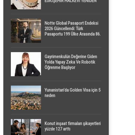
ESKİŞEHİR HALKEVİ YENİDEN
HAYAT BULUYOR
Notte Global Pasaport Endeksi
2026 Güncellendi: Türk
Pasaportu 199 Ülke Arasında 86.
Sırada
Gayrimenkulün Değerine Giden
Yolda Yapay Zeka Ve Robotik
Öğrenme Başlıyor
Yunanistan’da Golden Visa için 5
neden
Konut inşaat firmaları şikayetleri
yüzde 127 arttı