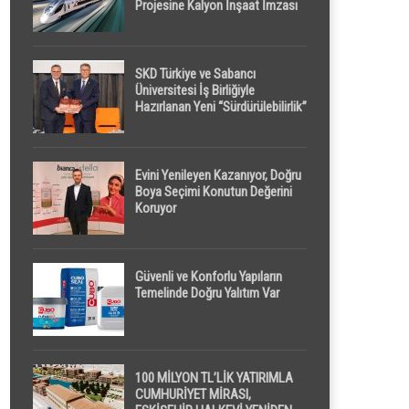
Projesine Kalyon İnşaat İmzası
SKD Türkiye ve Sabancı
Üniversitesi İş Birliğiyle
Hazırlanan Yeni “Sürdürülebilirlik”
Tanımı TDK Genel Türkçe
Sözlük’e Girdi
Evini Yenileyen Kazanıyor, Doğru
Boya Seçimi Konutun Değerini
Koruyor
Güvenli ve Konforlu Yapıların
Temelinde Doğru Yalıtım Var
100 MİLYON TL’LİK YATIRIMLA
CUMHURİYET MİRASI,