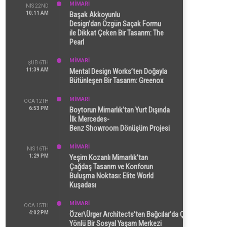
MİMARİ
NIS 22ND
10:11 AM
Başak Akkoyunlu
Design’dan Özgün Saçak Formu
ile Dikkat Çeken Bir Tasarım: The
Pearl
MİMARİ
ŞUB 6TH
11:39 AM
Mental Design Works’ten Doğayla
Bütünleşen Bir Tasarım: Greenox
MİMARİ
OCA 12TH
6:53 PM
Boytorun Mimarlık’tan Yurt Dışında
İlk Mercedes-
Benz Showroom Dönüşüm Projesi
MİMARİ
NIS 16TH
1:29 PM
Yeşim Kozanlı Mimarlık’tan
Çağdaş Tasarım ve Konforun
Buluşma Noktası: Elite World
Kuşadası
MİMARİ
OCA 15TH
4:02 PM
Özer\Ürger Architects’ten Bağcılar’da Çok
Yönlü Bir Sosyal Yaşam Merkezi