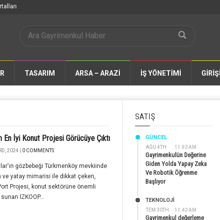
talları
AR
TASARIM
ARSA – ARAZİ
İŞ YÖNETİMİ
GİRİŞ
SATIŞ
in En İyi Konut Projesi Görücüye Çıktı
GÜNCEL
AĞU 4TH
11:02 AM
D, 2024 |
0 COMMENTS
Gayrimenkulün Değerine
Giden Yolda Yapay Zeka
ılar'ın gözbebeği Türkmenköy mevkiinde
Ve Robotik Öğrenme
ve yatay mimarisi ile dikkat çeken,
Başlıyor
ort Projesi, konut sektörüne önemli
r sunan İZKOOP...
TEKNOLOJİ
TEM 30TH
11:42 AM
Gayrimenkul değerleme