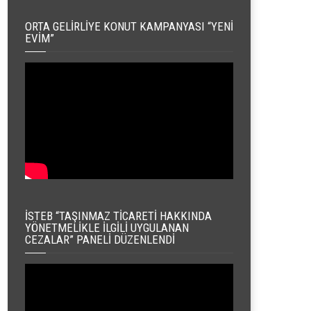
ORTA GELIRLIYE KONUT KAMPANYASI “YENI
EVIM”
İSTEB “TAŞINMAZ TICARETI HAKKINDA
YÖNETMELIKLE İLGILI UYGULANAN
CEZALAR” PANELI DÜZENLENDI