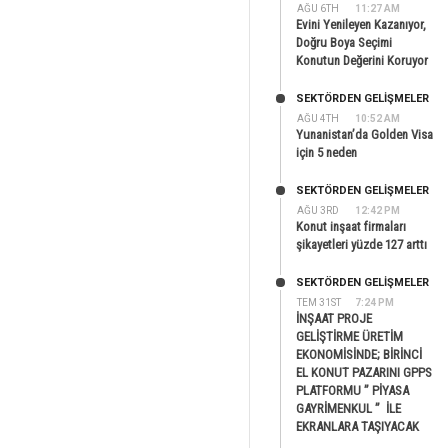
AĞU 6TH
11:27 AM
Evini Yenileyen Kazanıyor,
Doğru Boya Seçimi
Konutun Değerini Koruyor
SEKTÖRDEN GELIŞMELER
AĞU 4TH
10:52 AM
Yunanistan’da Golden Visa
için 5 neden
SEKTÖRDEN GELIŞMELER
AĞU 3RD
12:42 PM
Konut inşaat firmaları
şikayetleri yüzde 127 arttı
SEKTÖRDEN GELIŞMELER
TEM 31ST
7:24 PM
İNŞAAT PROJE
GELİŞTİRME ÜRETİM
EKONOMİSİNDE; BİRİNCİ
EL KONUT PAZARINI GPPS
PLATFORMU ” PİYASA
GAYRİMENKUL ” İLE
EKRANLARA TAŞIYACAK