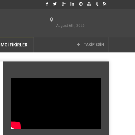
August 6th, 2026
İMCİ FİKİRLER
TAKIP EDIN