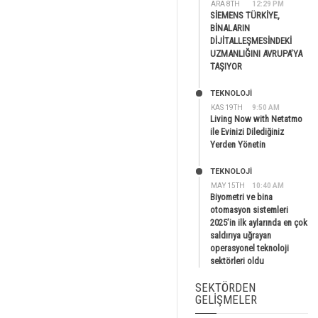
ARA 8TH
12:29 PM
SİEMENS TÜRKİYE,
BİNALARIN
DİJİTALLEŞMESİNDEKİ
UZMANLIĞINI AVRUPA’YA
TAŞIYOR
TEKNOLOJİ
KAS 19TH
9:50 AM
Living Now with Netatmo
ile Evinizi Dilediğiniz
Yerden Yönetin
TEKNOLOJİ
MAY 15TH
10:40 AM
Biyometri ve bina
otomasyon sistemleri
2025’in ilk aylarında en çok
saldırıya uğrayan
operasyonel teknoloji
sektörleri oldu
SEKTÖRDEN
GELIŞMELER