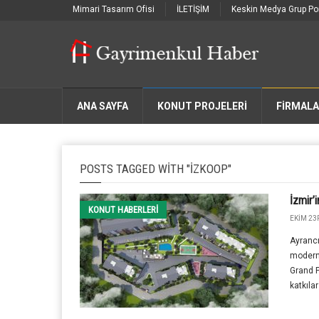
Mimari Tasarım Ofisi
İLETİŞİM
Keskin Medya Grup Por
ANA SAYFA
KONUT PROJELERİ
FIRMAL
POSTS TAGGED WITH "İZKOOP"
İzmir’
KONUT HABERLERI
EKIM 23R
Ayranc
modern 
Grand P
katkıla