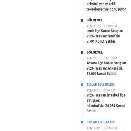
sektörü yapay zekâ
teknolojileriyle dönüşüyor
BÖLGESEL
TEM 21ST
12:02 PM
İzmir İlçe Konut Satışları
2026 Haziran: İzmir’de
7.791 Konut Satıldı
BÖLGESEL
TEM 21ST
11:11 AM
Ankara İlçe Konut Satışları
2026 Haziran: Ankara’da
11.699 konut Satıldı
EMLAK HABERLERI
TEM 21ST
9:40 AM
2026 Haziran İstanbul İlçe
Satışları:
İstanbul’da 24.084 Konut
Satıldı
EMLAK HABERLERI
TEM 17TH
12:44 PM