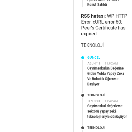
Konut Satıldı
RSS hatası:
WP HTTP
Error: cURL error 60:
Peer's Certificate has
expired.
TEKNOLOJI
GÜNCEL
AĞU 4TH
11:02 AM
Gayrimenkulün Değerine
Giden Yolda Yapay Zeka
Ve Robotik Öğrenme
Başlıyor
TEKNOLOJİ
TEM 30TH
11:42 AM
Gayrimenkul değerleme
sektörü yapay zekâ
teknolojileriyle dönüşüyor
TEKNOLOJİ