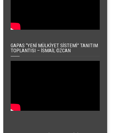
GAPAS “YENI MÜLKIYET SISTEMI” TANITIM
TOPLANTISI – İSMAIL ÖZCAN