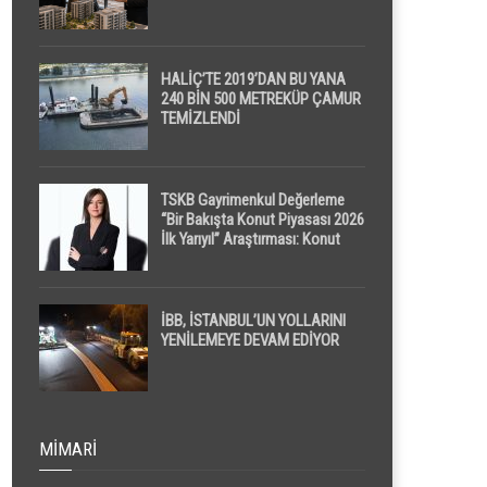
HALİÇ’TE 2019’DAN BU YANA
240 BİN 500 METREKÜP ÇAMUR
TEMİZLENDİ
TSKB Gayrimenkul Değerleme
“Bir Bakışta Konut Piyasası 2026
İlk Yarıyıl” Araştırması: Konut
Piyasasında Dengeli Görünüm
Sürerken, İlk El ve İpotekli
Satışlarda Sınırlı Toparlanma
Dikkat Çekti
İBB, İSTANBUL’UN YOLLARINI
YENİLEMEYE DEVAM EDİYOR
MIMARI