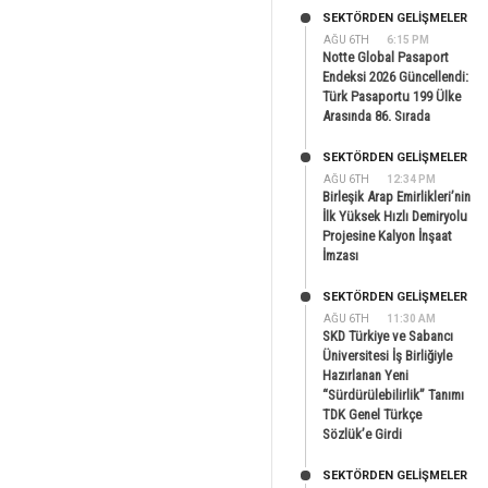
SEKTÖRDEN GELIŞMELER
AĞU 6TH
6:15 PM
Notte Global Pasaport
Endeksi 2026 Güncellendi:
Türk Pasaportu 199 Ülke
Arasında 86. Sırada
SEKTÖRDEN GELIŞMELER
AĞU 6TH
12:34 PM
Birleşik Arap Emirlikleri’nin
İlk Yüksek Hızlı Demiryolu
Projesine Kalyon İnşaat
İmzası
SEKTÖRDEN GELIŞMELER
AĞU 6TH
11:30 AM
SKD Türkiye ve Sabancı
Üniversitesi İş Birliğiyle
Hazırlanan Yeni
“Sürdürülebilirlik” Tanımı
TDK Genel Türkçe
Sözlük’e Girdi
SEKTÖRDEN GELIŞMELER