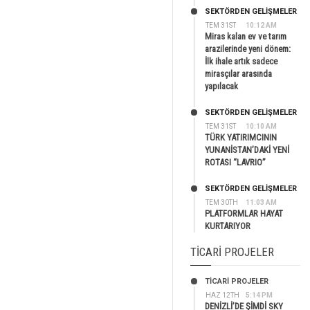
SEKTÖRDEN GELIŞMELER
TEM 31ST
10:12 AM
Miras kalan ev ve tarım
arazilerinde yeni dönem:
İlk ihale artık sadece
mirasçılar arasında
yapılacak
SEKTÖRDEN GELIŞMELER
TEM 31ST
10:10 AM
TÜRK YATIRIMCININ
YUNANİSTAN’DAKİ YENİ
ROTASI “LAVRIO”
SEKTÖRDEN GELIŞMELER
TEM 30TH
11:03 AM
PLATFORMLAR HAYAT
KURTARIYOR
TICARI PROJELER
TİCARİ PROJELER
HAZ 12TH
5:14 PM
DENİZLİ’DE ŞİMDİ SKY