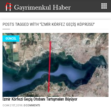
POSTS TAGGED WITH "IZMIR KÖRFEZ GEÇIŞ KÖPRÜSÜ"
GÜNCEL
İzmir Körfezi Geçiş Otobanı Tartışmaları Büyüyor
OCAK 21ST, 2018 |
0 COMMENTS