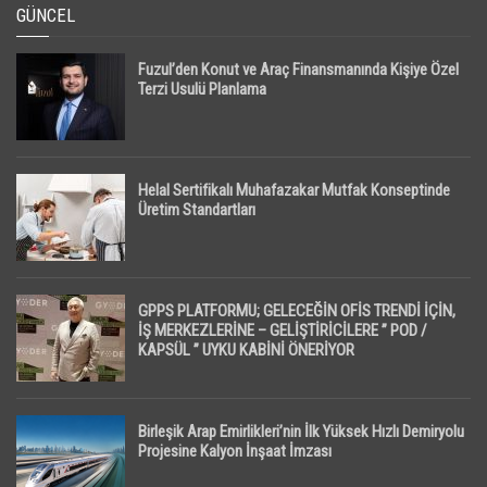
GÜNCEL
Fuzul’den Konut ve Araç Finansmanında Kişiye Özel
Terzi Usulü Planlama
Helal Sertifikalı Muhafazakar Mutfak Konseptinde
Üretim Standartları
GPPS PLATFORMU; GELECEĞİN OFİS TRENDİ İÇİN,
İŞ MERKEZLERİNE – GELİŞTİRİCİLERE ” POD /
KAPSÜL ” UYKU KABİNİ ÖNERİYOR
Birleşik Arap Emirlikleri’nin İlk Yüksek Hızlı Demiryolu
Projesine Kalyon İnşaat İmzası