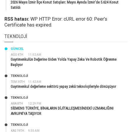
2026 Mayıs İzmir İlçe Konut Satışları: Mayıs Ayında İzmir’de 5.624 Konut
Satıldı
RSS hatası:
WP HTTP Error: cURL error 60: Peer's
Certificate has expired.
TEKNOLOJI
GÜNCEL
AĞU 4TH
11:02 AM
Gayrimenkulün Değerine Giden Yolda Yapay Zeka Ve Robotik Öğrenme
Başlıyor
TEKNOLOJİ
TEM 30TH
11:42 AM
Gayrimenkul değerleme sektörü yapay zekâ teknolojileriyle dönüşüyor
TEKNOLOJİ
ARA 8TH
12:29 PM
SİEMENS TÜRKİYE, BİNALARIN DİJİTALLEŞMESİNDEKİ UZMANLIĞINI
AVRUPA’YA TAŞIYOR
TEKNOLOJİ
KAS 19TH
9:50 AM