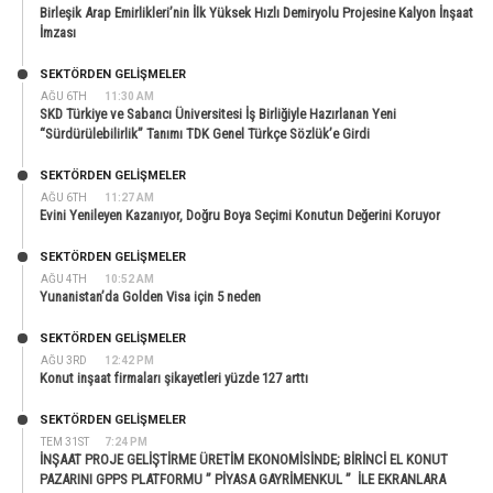
Birleşik Arap Emirlikleri’nin İlk Yüksek Hızlı Demiryolu Projesine Kalyon İnşaat
İmzası
SEKTÖRDEN GELIŞMELER
AĞU 6TH
11:30 AM
SKD Türkiye ve Sabancı Üniversitesi İş Birliğiyle Hazırlanan Yeni
“Sürdürülebilirlik” Tanımı TDK Genel Türkçe Sözlük’e Girdi
SEKTÖRDEN GELIŞMELER
AĞU 6TH
11:27 AM
Evini Yenileyen Kazanıyor, Doğru Boya Seçimi Konutun Değerini Koruyor
SEKTÖRDEN GELIŞMELER
AĞU 4TH
10:52 AM
Yunanistan’da Golden Visa için 5 neden
SEKTÖRDEN GELIŞMELER
AĞU 3RD
12:42 PM
Konut inşaat firmaları şikayetleri yüzde 127 arttı
SEKTÖRDEN GELIŞMELER
TEM 31ST
7:24 PM
İNŞAAT PROJE GELİŞTİRME ÜRETİM EKONOMİSİNDE; BİRİNCİ EL KONUT
PAZARINI GPPS PLATFORMU ” PİYASA GAYRİMENKUL ” İLE EKRANLARA