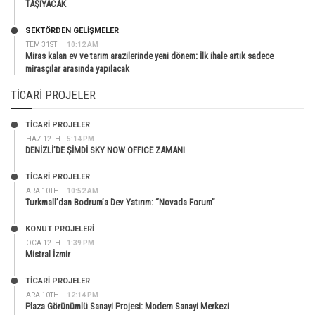
TAŞIYACAK
SEKTÖRDEN GELIŞMELER
TEM 31ST
10:12 AM
Miras kalan ev ve tarım arazilerinde yeni dönem: İlk ihale artık sadece
mirasçılar arasında yapılacak
TICARI PROJELER
TİCARİ PROJELER
HAZ 12TH
5:14 PM
DENİZLİ’DE ŞİMDİ SKY NOW OFFICE ZAMANI
TİCARİ PROJELER
ARA 10TH
10:52 AM
Turkmall’dan Bodrum’a Dev Yatırım: “Novada Forum”
KONUT PROJELERI
OCA 12TH
1:39 PM
Mistral İzmir
TİCARİ PROJELER
ARA 10TH
12:14 PM
Plaza Görünümlü Sanayi Projesi: Modern Sanayi Merkezi