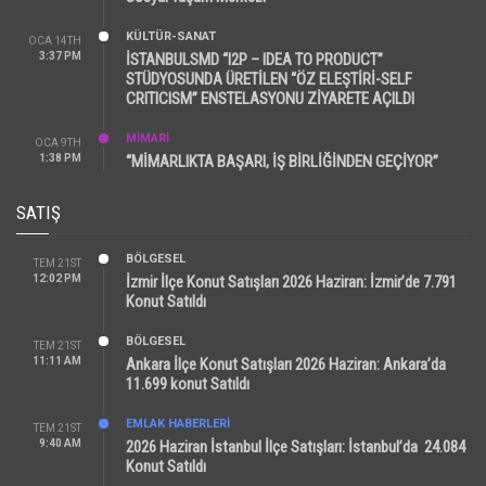
KÜLTÜR-SANAT
OCA 14TH
3:37 PM
İSTANBULSMD “I2P – IDEA TO PRODUCT”
STÜDYOSUNDA ÜRETİLEN “ÖZ ELEŞTİRİ-SELF
CRITICISM” ENSTELASYONU ZİYARETE AÇILDI
MİMARİ
OCA 9TH
1:38 PM
“MİMARLIKTA BAŞARI, İŞ BİRLİĞİNDEN GEÇİYOR”
SATIŞ
BÖLGESEL
TEM 21ST
12:02 PM
İzmir İlçe Konut Satışları 2026 Haziran: İzmir’de 7.791
Konut Satıldı
BÖLGESEL
TEM 21ST
11:11 AM
Ankara İlçe Konut Satışları 2026 Haziran: Ankara’da
11.699 konut Satıldı
EMLAK HABERLERI
TEM 21ST
9:40 AM
2026 Haziran İstanbul İlçe Satışları: İstanbul’da 24.084
Konut Satıldı