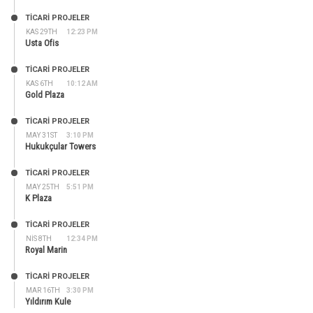
TİCARİ PROJELER
KAS 29TH
12:23 PM
Usta Ofis
TİCARİ PROJELER
KAS 6TH
10:12 AM
Gold Plaza
TİCARİ PROJELER
MAY 31ST
3:10 PM
Hukukçular Towers
TİCARİ PROJELER
MAY 25TH
5:51 PM
K Plaza
TİCARİ PROJELER
NIS 8TH
12:34 PM
Royal Marin
TİCARİ PROJELER
MAR 16TH
3:30 PM
Yıldırım Kule