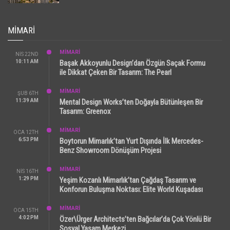
MIMARI
MİMARİ
NIS 22ND
10:11 AM
Başak Akkoyunlu Design’dan Özgün Saçak Formu
ile Dikkat Çeken Bir Tasarım: The Pearl
MİMARİ
ŞUB 6TH
11:39 AM
Mental Design Works’ten Doğayla Bütünleşen Bir
Tasarım: Greenox
MİMARİ
OCA 12TH
6:53 PM
Boytorun Mimarlık’tan Yurt Dışında İlk Mercedes-
Benz Showroom Dönüşüm Projesi
MİMARİ
NIS 16TH
1:29 PM
Yeşim Kozanlı Mimarlık’tan Çağdaş Tasarım ve
Konforun Buluşma Noktası: Elite World Kuşadası
MİMARİ
OCA 15TH
4:02 PM
Özer\Ürger Architects’ten Bağcılar’da Çok Yönlü Bir
Sosyal Yaşam Merkezi