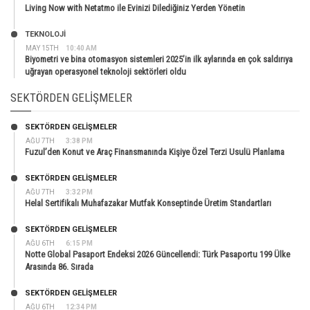
Living Now with Netatmo ile Evinizi Dilediğiniz Yerden Yönetin
TEKNOLOJİ
MAY 15TH
10:40 AM
Biyometri ve bina otomasyon sistemleri 2025’in ilk aylarında en çok saldırıya
uğrayan operasyonel teknoloji sektörleri oldu
SEKTÖRDEN GELIŞMELER
SEKTÖRDEN GELIŞMELER
AĞU 7TH
3:38 PM
Fuzul’den Konut ve Araç Finansmanında Kişiye Özel Terzi Usulü Planlama
SEKTÖRDEN GELIŞMELER
AĞU 7TH
3:32 PM
Helal Sertifikalı Muhafazakar Mutfak Konseptinde Üretim Standartları
SEKTÖRDEN GELIŞMELER
AĞU 6TH
6:15 PM
Notte Global Pasaport Endeksi 2026 Güncellendi: Türk Pasaportu 199 Ülke
Arasında 86. Sırada
SEKTÖRDEN GELIŞMELER
AĞU 6TH
12:34 PM