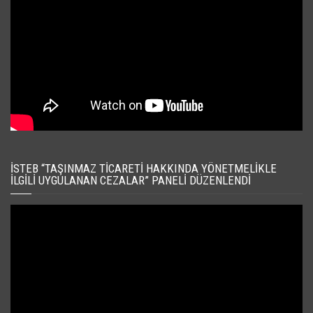
İSTEB “TAŞINMAZ TICARETI HAKKINDA YÖNETMELIKLE
İLGILI UYGULANAN CEZALAR” PANELI DÜZENLENDI