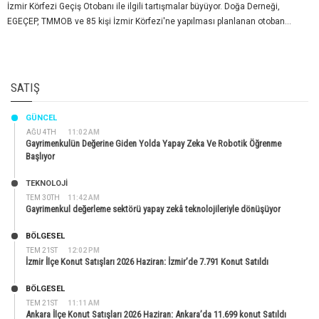
İzmir Körfezi Geçiş Otobanı ile ilgili tartışmalar büyüyor. Doğa Derneği,
EGEÇEP, TMMOB ve 85 kişi İzmir Körfezi'ne yapılması planlanan otoban...
SATIŞ
GÜNCEL
AĞU 4TH
11:02 AM
Gayrimenkulün Değerine Giden Yolda Yapay Zeka Ve Robotik Öğrenme
Başlıyor
TEKNOLOJİ
TEM 30TH
11:42 AM
Gayrimenkul değerleme sektörü yapay zekâ teknolojileriyle dönüşüyor
BÖLGESEL
TEM 21ST
12:02 PM
İzmir İlçe Konut Satışları 2026 Haziran: İzmir’de 7.791 Konut Satıldı
BÖLGESEL
TEM 21ST
11:11 AM
Ankara İlçe Konut Satışları 2026 Haziran: Ankara’da 11.699 konut Satıldı