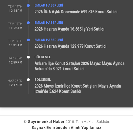
EMLAK HABERLERI
TEM 17TH
12:44 PM
2026 İlk 6 Aylık Döneminde 699.516 Konut Satıldı
EMLAK HABERLERI
TEM 17TH
11:22 AM
2026 Haziran Ayında 16.565 İş Yeri Satıldı
EMLAK HABERLERI
TEM 17TH
10:31 AM
2026 Haziran Ayında 129.979 Konut Satıldı
BÖLGESEL
HAZ 23RD
12:59 PM
Ankara İlçe Konut Satışları 2026 Mayıs: Mayıs Ayında
Ankara’da 8.021 konut Satıldı
BÖLGESEL
HAZ 23RD
12:17 PM
2026 Mayıs İzmir İlçe Konut Satışları: Mayıs Ayında
İzmir’de 5.624 Konut Satıldı
©
Gayrimenkul Haber
2016. Tüm Hakları Saklıdır.
Kaynak Belirtmeden Alıntı Yapılamaz