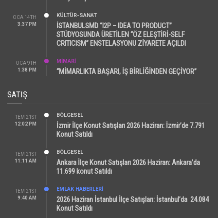
KÜLTÜR-SANAT
OCA 14TH
3:37 PM
İSTANBULSMD “I2P – IDEA TO PRODUCT”
STÜDYOSUNDA ÜRETİLEN “ÖZ ELEŞTİRİ-SELF
CRITICISM” ENSTELASYONU ZİYARETE AÇILDI
MİMARİ
OCA 9TH
1:38 PM
“MİMARLIKTA BAŞARI, İŞ BİRLİĞİNDEN GEÇİYOR”
SATIŞ
BÖLGESEL
TEM 21ST
12:02 PM
İzmir İlçe Konut Satışları 2026 Haziran: İzmir’de 7.791
Konut Satıldı
BÖLGESEL
TEM 21ST
11:11 AM
Ankara İlçe Konut Satışları 2026 Haziran: Ankara’da
11.699 konut Satıldı
EMLAK HABERLERI
TEM 21ST
9:40 AM
2026 Haziran İstanbul İlçe Satışları: İstanbul’da 24.084
Konut Satıldı