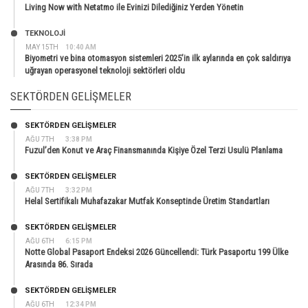
Living Now with Netatmo ile Evinizi Dilediğiniz Yerden Yönetin
TEKNOLOJİ
MAY 15TH
10:40 AM
Biyometri ve bina otomasyon sistemleri 2025’in ilk aylarında en çok saldırıya
uğrayan operasyonel teknoloji sektörleri oldu
SEKTÖRDEN GELIŞMELER
SEKTÖRDEN GELIŞMELER
AĞU 7TH
3:38 PM
Fuzul’den Konut ve Araç Finansmanında Kişiye Özel Terzi Usulü Planlama
SEKTÖRDEN GELIŞMELER
AĞU 7TH
3:32 PM
Helal Sertifikalı Muhafazakar Mutfak Konseptinde Üretim Standartları
SEKTÖRDEN GELIŞMELER
AĞU 6TH
6:15 PM
Notte Global Pasaport Endeksi 2026 Güncellendi: Türk Pasaportu 199 Ülke
Arasında 86. Sırada
SEKTÖRDEN GELIŞMELER
AĞU 6TH
12:34 PM