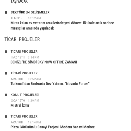
TAŞIYACAK
SEKTÖRDEN GELIŞMELER
TEM 31ST
10:12 AM
Miras kalan ev ve tarım arazilerinde yeni dönem: İlk ihale artık sadece
mirasçılar arasında yapılacak
TICARI PROJELER
TİCARİ PROJELER
HAZ 12TH
5:14 PM
DENİZLİ’DE ŞİMDİ SKY NOW OFFICE ZAMANI
TİCARİ PROJELER
ARA 10TH
10:52 AM
Turkmall’dan Bodrum’a Dev Yatırım: “Novada Forum”
KONUT PROJELERI
OCA 12TH
1:39 PM
Mistral İzmir
TİCARİ PROJELER
ARA 10TH
12:14 PM
Plaza Görünümlü Sanayi Projesi: Modern Sanayi Merkezi