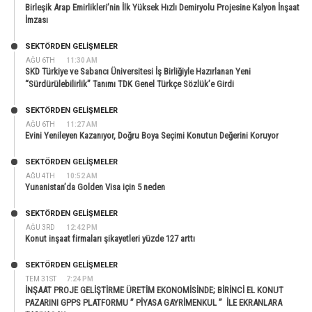
Birleşik Arap Emirlikleri’nin İlk Yüksek Hızlı Demiryolu Projesine Kalyon İnşaat
İmzası
SEKTÖRDEN GELIŞMELER
AĞU 6TH
11:30 AM
SKD Türkiye ve Sabancı Üniversitesi İş Birliğiyle Hazırlanan Yeni
“Sürdürülebilirlik” Tanımı TDK Genel Türkçe Sözlük’e Girdi
SEKTÖRDEN GELIŞMELER
AĞU 6TH
11:27 AM
Evini Yenileyen Kazanıyor, Doğru Boya Seçimi Konutun Değerini Koruyor
SEKTÖRDEN GELIŞMELER
AĞU 4TH
10:52 AM
Yunanistan’da Golden Visa için 5 neden
SEKTÖRDEN GELIŞMELER
AĞU 3RD
12:42 PM
Konut inşaat firmaları şikayetleri yüzde 127 arttı
SEKTÖRDEN GELIŞMELER
TEM 31ST
7:24 PM
İNŞAAT PROJE GELİŞTİRME ÜRETİM EKONOMİSİNDE; BİRİNCİ EL KONUT
PAZARINI GPPS PLATFORMU ” PİYASA GAYRİMENKUL ” İLE EKRANLARA