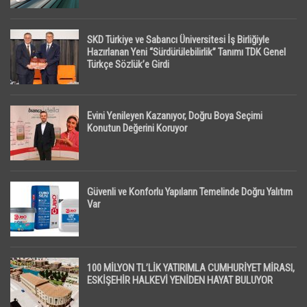
SKD Türkiye ve Sabancı Üniversitesi İş Birliğiyle
Hazırlanan Yeni “Sürdürülebilirlik” Tanımı TDK Genel
Türkçe Sözlük’e Girdi
Evini Yenileyen Kazanıyor, Doğru Boya Seçimi
Konutun Değerini Koruyor
Güvenli ve Konforlu Yapıların Temelinde Doğru Yalıtım
Var
100 MİLYON TL’LİK YATIRIMLA CUMHURİYET MİRASI,
ESKİŞEHİR HALKEVİ YENİDEN HAYAT BULUYOR