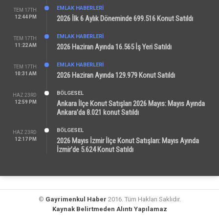
EMLAK HABERLERI
TEM 17TH
12:44 PM
2026 İlk 6 Aylık Döneminde 699.516 Konut Satıldı
EMLAK HABERLERI
TEM 17TH
11:22 AM
2026 Haziran Ayında 16.565 İş Yeri Satıldı
EMLAK HABERLERI
TEM 17TH
10:31 AM
2026 Haziran Ayında 129.979 Konut Satıldı
BÖLGESEL
HAZ 23RD
12:59 PM
Ankara İlçe Konut Satışları 2026 Mayıs: Mayıs Ayında
Ankara’da 8.021 konut Satıldı
BÖLGESEL
HAZ 23RD
12:17 PM
2026 Mayıs İzmir İlçe Konut Satışları: Mayıs Ayında
İzmir’de 5.624 Konut Satıldı
©
Gayrimenkul Haber
2016. Tüm Hakları Saklıdır.
Kaynak Belirtmeden Alıntı Yapılamaz