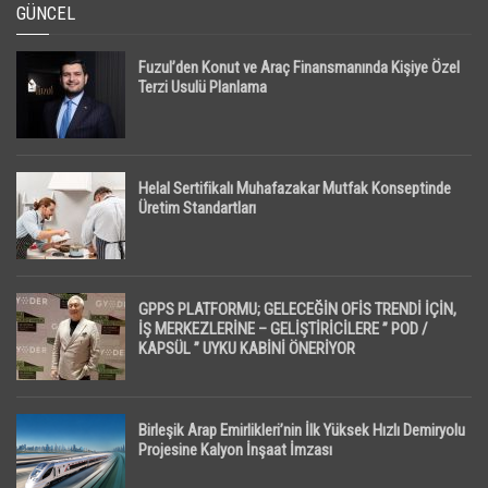
GÜNCEL
Fuzul’den Konut ve Araç Finansmanında Kişiye Özel
Terzi Usulü Planlama
Helal Sertifikalı Muhafazakar Mutfak Konseptinde
Üretim Standartları
GPPS PLATFORMU; GELECEĞİN OFİS TRENDİ İÇİN,
İŞ MERKEZLERİNE – GELİŞTİRİCİLERE ” POD /
KAPSÜL ” UYKU KABİNİ ÖNERİYOR
Birleşik Arap Emirlikleri’nin İlk Yüksek Hızlı Demiryolu
Projesine Kalyon İnşaat İmzası