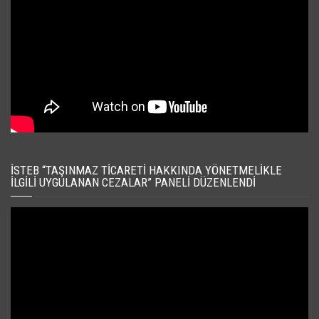
İSTEB “TAŞINMAZ TICARETI HAKKINDA YÖNETMELIKLE
İLGILI UYGULANAN CEZALAR” PANELI DÜZENLENDI