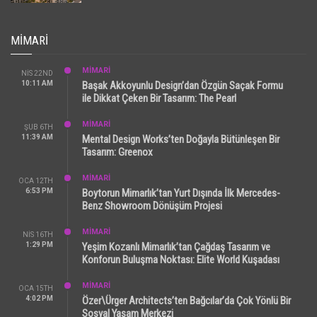
MIMARI
MİMARİ
NIS 22ND
10:11 AM
Başak Akkoyunlu Design’dan Özgün Saçak Formu
ile Dikkat Çeken Bir Tasarım: The Pearl
MİMARİ
ŞUB 6TH
11:39 AM
Mental Design Works’ten Doğayla Bütünleşen Bir
Tasarım: Greenox
MİMARİ
OCA 12TH
6:53 PM
Boytorun Mimarlık’tan Yurt Dışında İlk Mercedes-
Benz Showroom Dönüşüm Projesi
MİMARİ
NIS 16TH
1:29 PM
Yeşim Kozanlı Mimarlık’tan Çağdaş Tasarım ve
Konforun Buluşma Noktası: Elite World Kuşadası
MİMARİ
OCA 15TH
4:02 PM
Özer\Ürger Architects’ten Bağcılar’da Çok Yönlü Bir
Sosyal Yaşam Merkezi