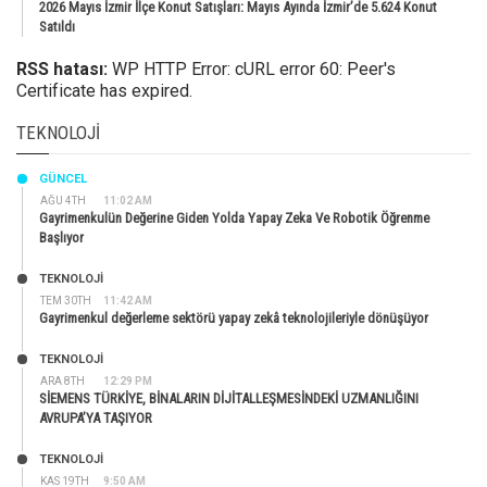
2026 Mayıs İzmir İlçe Konut Satışları: Mayıs Ayında İzmir’de 5.624 Konut
Satıldı
RSS hatası:
WP HTTP Error: cURL error 60: Peer's
Certificate has expired.
TEKNOLOJI
GÜNCEL
AĞU 4TH
11:02 AM
Gayrimenkulün Değerine Giden Yolda Yapay Zeka Ve Robotik Öğrenme
Başlıyor
TEKNOLOJİ
TEM 30TH
11:42 AM
Gayrimenkul değerleme sektörü yapay zekâ teknolojileriyle dönüşüyor
TEKNOLOJİ
ARA 8TH
12:29 PM
SİEMENS TÜRKİYE, BİNALARIN DİJİTALLEŞMESİNDEKİ UZMANLIĞINI
AVRUPA’YA TAŞIYOR
TEKNOLOJİ
KAS 19TH
9:50 AM