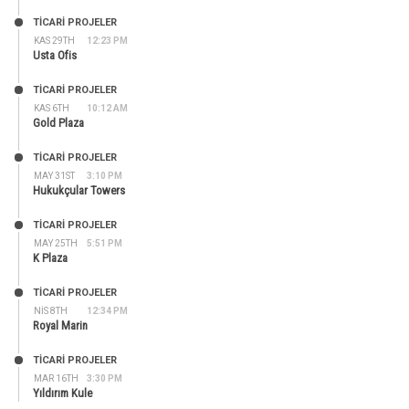
TİCARİ PROJELER
KAS 29TH
12:23 PM
Usta Ofis
TİCARİ PROJELER
KAS 6TH
10:12 AM
Gold Plaza
TİCARİ PROJELER
MAY 31ST
3:10 PM
Hukukçular Towers
TİCARİ PROJELER
MAY 25TH
5:51 PM
K Plaza
TİCARİ PROJELER
NIS 8TH
12:34 PM
Royal Marin
TİCARİ PROJELER
MAR 16TH
3:30 PM
Yıldırım Kule