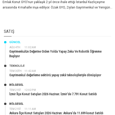
Emlak Konut GYO’nun yaklaşık 2 yıl önce ihale ettiği İstanbul Kazlıçeşme
arsasında 4 mahalle inşa ediliyor. Özak GYO, Ziylan Gayrimenkul ve Yenigün...
SATIŞ
GÜNCEL
AĞU 4TH
11:02 AM
Gayrimenkulün Değerine Giden Yolda Yapay Zeka Ve Robotik Öğrenme
Başlıyor
TEKNOLOJİ
TEM 30TH
11:42 AM
Gayrimenkul değerleme sektörü yapay zekâ teknolojileriyle dönüşüyor
BÖLGESEL
TEM 21ST
12:02 PM
İzmir İlçe Konut Satışları 2026 Haziran: İzmir’de 7.791 Konut Satıldı
BÖLGESEL
TEM 21ST
11:11 AM
Ankara İlçe Konut Satışları 2026 Haziran: Ankara’da 11.699 konut Satıldı