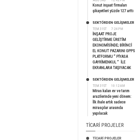
AĞU 3RD
12:42 PM
Konut inşaat firmaları
şikayetleri yüzde 127 arttı
SEKTÖRDEN GELIŞMELER
TEM 31ST
7:24 PM
İNŞAAT PROJE
GELİŞTİRME ÜRETİM
EKONOMİSİNDE; BİRİNCİ
EL KONUT PAZARINI GPPS
PLATFORMU ” PİYASA
GAYRİMENKUL ” İLE
EKRANLARA TAŞIYACAK
SEKTÖRDEN GELIŞMELER
TEM 31ST
10:12 AM
Miras kalan ev ve tarım
arazilerinde yeni dönem:
İlk ihale artık sadece
mirasçılar arasında
yapılacak
TICARI PROJELER
TİCARİ PROJELER