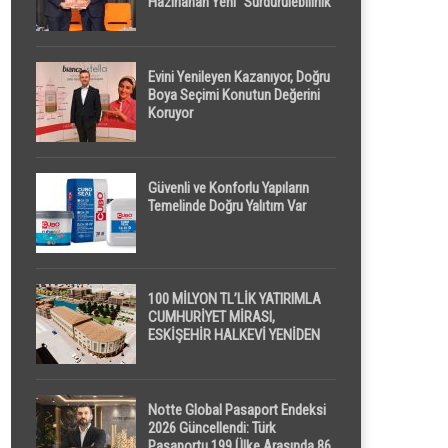
Hazırlanan Yeni “Sürdürülebilirlik”
Tanımı TDK Genel Türkçe
Sözlük’e Girdi
Evini Yenileyen Kazanıyor, Doğru
Boya Seçimi Konutun Değerini
Koruyor
Güvenli ve Konforlu Yapıların
Temelinde Doğru Yalıtım Var
100 MİLYON TL’LİK YATIRIMLA
CUMHURİYET MİRASI,
ESKİŞEHİR HALKEVİ YENİDEN
HAYAT BULUYOR
Notte Global Pasaport Endeksi
2026 Güncellendi: Türk
Pasaportu 199 Ülke Arasında 86.