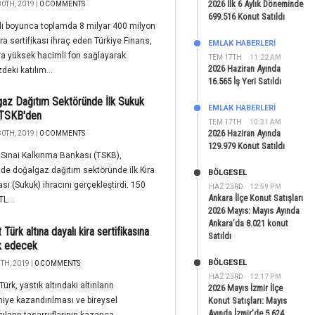
2026 İlk 6 Aylık Döneminde
0TH, 2019 |
0 COMMENTS
699.516 Konut Satıldı
lı boyunca toplamda 8 milyar 400 milyon
kira sertifikası ihraç eden Türkiye Finans,
EMLAK HABERLERI
a yüksek hacimli fon sağlayarak
TEM 17TH
11:22 AM
2026 Haziran Ayında
deki katılım...
16.565 İş Yeri Satıldı
az Dağıtım Sektöründe İlk Sukuk
EMLAK HABERLERI
 TSKB'den
TEM 17TH
10:31 AM
2026 Haziran Ayında
0TH, 2019 |
0 COMMENTS
129.979 Konut Satıldı
 Sınai Kalkınma Bankası (TSKB),
'de doğalgaz dağıtım sektöründe ilk Kira
BÖLGESEL
kası (Sukuk) ihracını gerçekleştirdi. 150
HAZ 23RD
12:59 PM
Ankara İlçe Konut Satışları
L...
2026 Mayıs: Mayıs Ayında
Ankara’da 8.021 konut
Türk altına dayalı kira sertifikasına
Satıldı
ık edecek
BÖLGESEL
TH, 2019 |
0 COMMENTS
HAZ 23RD
12:17 PM
ürk, yastık altındaki altınların
2026 Mayıs İzmir İlçe
ye kazandırılması ve bireysel
Konut Satışları: Mayıs
Ayında İzmir’de 5.624