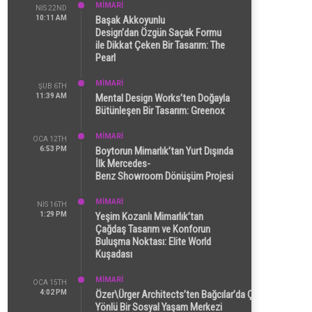
MİMARİ
NIS 22ND
10:11 AM
Başak Akkoyunlu
Design’dan Özgün Saçak Formu
ile Dikkat Çeken Bir Tasarım: The
Pearl
MİMARİ
ŞUB 6TH
11:39 AM
Mental Design Works’ten Doğayla
Bütünleşen Bir Tasarım: Greenox
MİMARİ
OCA 12TH
6:53 PM
Boytorun Mimarlık’tan Yurt Dışında
İlk Mercedes-
Benz Showroom Dönüşüm Projesi
MİMARİ
NIS 16TH
1:29 PM
Yeşim Kozanlı Mimarlık’tan
Çağdaş Tasarım ve Konforun
Buluşma Noktası: Elite World
Kuşadası
MİMARİ
OCA 15TH
4:02 PM
Özer\Ürger Architects’ten Bağcılar’da Çok
Yönlü Bir Sosyal Yaşam Merkezi