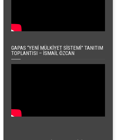
GAPAS “YENI MÜLKIYET SISTEMI” TANITIM
TOPLANTISI – İSMAIL ÖZCAN