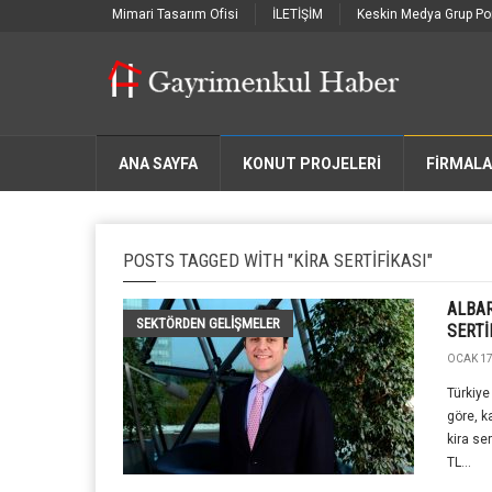
Mimari Tasarım Ofisi
İLETİŞİM
Keskin Medya Grup Por
ANA SAYFA
KONUT PROJELERİ
FIRMAL
POSTS TAGGED WITH "KIRA SERTIFIKASI"
ALBAR
SEKTÖRDEN GELIŞMELER
SERTİ
OCAK 17
Türkiye
göre, k
kira se
TL...