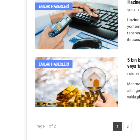
Hazine 
EMLAK HABERLERI
ŞUBAT 1
Hazine 
yöntemi
tabanın
ihracına
5 bin k
EMLAK HABERLERI
veya ta
EKIM 19T
Mehmet 
altın ge
yaklaşı
Page 1 of 2
1
2