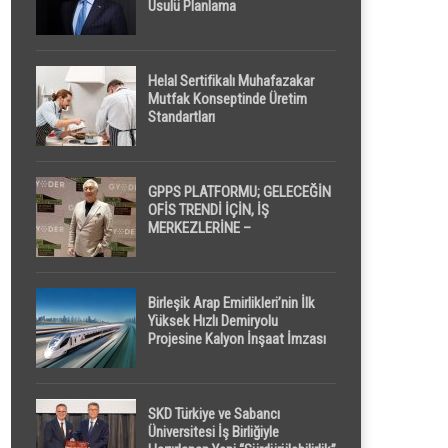
Usulü Planlama
Helal Sertifikalı Muhafazakar
Mutfak Konseptinde Üretim
Standartları
GPPS PLATFORMU; GELECEĞİN
OFİS TRENDİ İÇİN, İŞ
MERKEZLERİNE –
GELİŞTİRİCİLERE ” POD /
KAPSÜL ” UYKU KABİNİ
ÖNERİYOR
Birleşik Arap Emirlikleri’nin İlk
Yüksek Hızlı Demiryolu
Projesine Kalyon İnşaat İmzası
SKD Türkiye ve Sabancı
Üniversitesi İş Birliğiyle