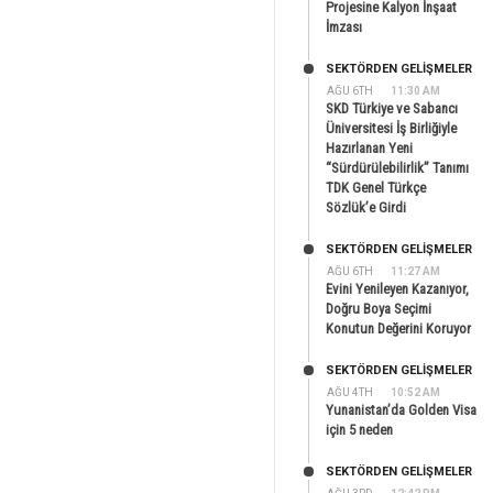
Projesine Kalyon İnşaat
İmzası
SEKTÖRDEN GELIŞMELER
AĞU 6TH
11:30 AM
SKD Türkiye ve Sabancı
Üniversitesi İş Birliğiyle
Hazırlanan Yeni
“Sürdürülebilirlik” Tanımı
TDK Genel Türkçe
Sözlük’e Girdi
SEKTÖRDEN GELIŞMELER
AĞU 6TH
11:27 AM
Evini Yenileyen Kazanıyor,
Doğru Boya Seçimi
Konutun Değerini Koruyor
SEKTÖRDEN GELIŞMELER
AĞU 4TH
10:52 AM
Yunanistan’da Golden Visa
için 5 neden
SEKTÖRDEN GELIŞMELER