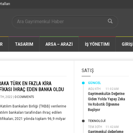
talları
AR
TASARIM
ARSA – ARAZİ
İŞ YÖNETİMİ
GİRİŞ
SATIŞ
AKA TÜRK EN FAZLA KİRA
GÜNCEL
FİKASI İHRAÇ EDEN BANKA OLDU
AĞU 4TH
11:02 AM
Gayrimenkulün Değerine
TH, 2022 |
0 COMMENTS
Giden Yolda Yapay Zeka
Ve Robotik Öğrenme
 Katılım Bankaları Birliği (TKBB) verilerine
Başlıyor
atılım bankaları tarafından ihraç edilen
rtifikaları; 2021 yılında toplam 96,9 milyar
TEKNOLOJİ
TEM 30TH
11:42 AM
Gayrimenkul değerleme