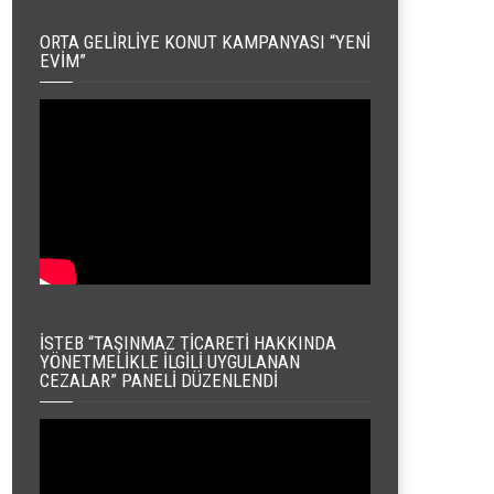
ORTA GELIRLIYE KONUT KAMPANYASI “YENI
EVIM”
İSTEB “TAŞINMAZ TICARETI HAKKINDA
YÖNETMELIKLE İLGILI UYGULANAN
CEZALAR” PANELI DÜZENLENDI