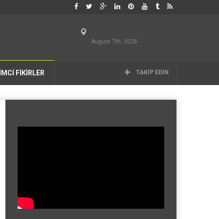
August 7th, 2026
İMCİ FİKİRLER
TAKIP EDIN