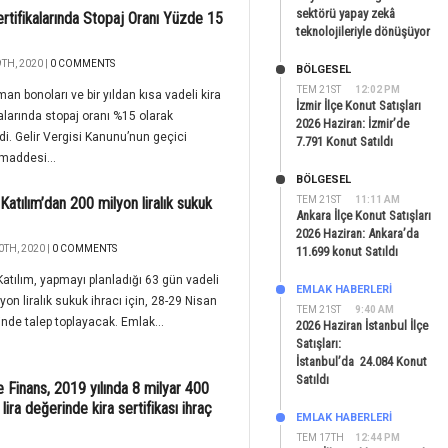
sektörü yapay zekâ
ertifikalarında Stopaj Oranı Yüzde 15
teknolojileriyle dönüşüyor
TH, 2020 |
0 COMMENTS
BÖLGESEL
TEM 21ST
12:02 PM
an bonoları ve bir yıldan kısa vadeli kira
İzmir İlçe Konut Satışları
kalarında stopaj oranı %15 olarak
2026 Haziran: İzmir’de
ndi. Gelir Vergisi Kanunu’nun geçici
7.791 Konut Satıldı
 maddesi...
BÖLGESEL
Katılım’dan 200 milyon liralık sukuk
TEM 21ST
11:11 AM
Ankara İlçe Konut Satışları
2026 Haziran: Ankara’da
0TH, 2020 |
0 COMMENTS
11.699 konut Satıldı
atılım, yapmayı planladığı 63 gün vadeli
EMLAK HABERLERI
yon liralık sukuk ihracı için, 28-29 Nisan
TEM 21ST
9:40 AM
rinde talep toplayacak. Emlak...
2026 Haziran İstanbul İlçe
Satışları:
İstanbul’da 24.084 Konut
Satıldı
e Finans, 2019 yılında 8 milyar 400
lira değerinde kira sertifikası ihraç
EMLAK HABERLERI
TEM 17TH
12:44 PM