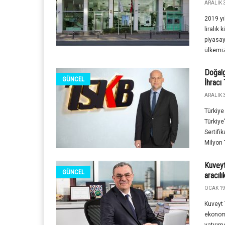
ARALIK 3
2019 yı
liralık 
piyasay
ülkemiz
Doğalg
GÜNCEL
İhracı
ARALIK 3
Türkiye
Türkiye
Sertifi
Milyon T
Kuveyt 
GÜNCEL
aracıl
OCAK 19
Kuveyt T
ekonomi