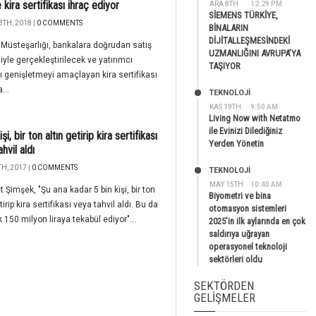
kira sertifikası ihraç ediyor
ARA 8TH
12:29 PM
SİEMENS TÜRKİYE,
3TH, 2018 |
0 COMMENTS
BİNALARIN
DİJİTALLEŞMESİNDEKİ
Müsteşarlığı, bankalara doğrudan satış
UZMANLIĞINI AVRUPA’YA
yle gerçekleştirilecek ve yatırımcı
TAŞIYOR
ı genişletmeyi amaçlayan kira sertifikası
...
TEKNOLOJİ
KAS 19TH
9:50 AM
Living Now with Netatmo
ile Evinizi Dilediğiniz
işi, bir ton altın getirip kira sertifikası
Yerden Yönetin
hvil aldı
H, 2017 |
0 COMMENTS
TEKNOLOJİ
MAY 15TH
10:40 AM
Şimşek, "Şu ana kadar 5 bin kişi, bir ton
Biyometri ve bina
tirip kira sertifikası veya tahvil aldı. Bu da
otomasyon sistemleri
k 150 milyon liraya tekabül ediyor"...
2025’in ilk aylarında en çok
saldırıya uğrayan
operasyonel teknoloji
sektörleri oldu
SEKTÖRDEN
GELIŞMELER