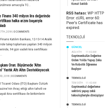
cıların tasarruflarının kazanca
Konut Satıldı
rülmesi amacıyla TC...
RSS hatası:
WP HTTP
e Finans 340 milyon lira değerinde
Error: cURL error 60:
rtifikası halka arzını başarıyla
Peer's Certificate has
ladı
expired.
7TH, 2018 |
0 COMMENTS
TEKNOLOJI
 Finans Katılım Bankası, 12-13-14 Aralık
rinde talep toplaması yapılan 340 milyon
GÜNCEL
ğerinde, 94 gün vadeli kira sertifikası
AĞU 4TH
11:02 AM
..
Gayrimenkulün Değerine
Giden Yolda Yapay Zeka
Ve Robotik Öğrenme
şkanı Oran: Büyümede 'Altın
Başlıyor
' Yastık Altı Altın Destekleyecek
D, 2018 |
0 COMMENTS
TEKNOLOJİ
TEM 30TH
11:42 AM
l Ticaret Odası (İTO) Başkanı Öztürk
Gayrimenkul değerleme
zine'nin ihraç ettiği altın tahvili ve
sektörü yapay zekâ
ayalı kira sertifikası ile birikimlerin
teknolojileriyle dönüşüyor
.
TEKNOLOJİ