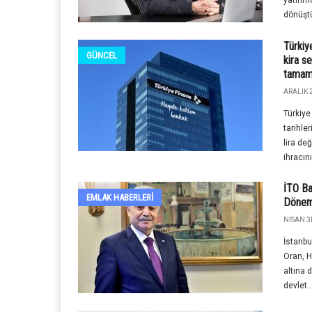
yatırım
dönüştü
Türkiy
GÜNCEL
kira se
tamam
ARALIK 2
Türkiye
tarihle
lira de
ihracını.
İTO Ba
EMLAK HABERLERI
Dönemi
NISAN 3R
İstanbu
Oran, Ha
altına d
devlet..