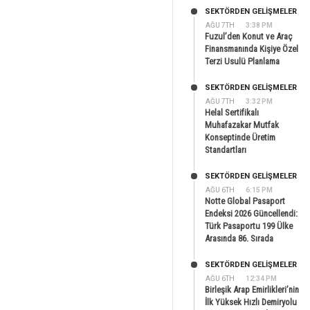
SEKTÖRDEN GELIŞMELER
AĞU 7TH
3:38 PM
Fuzul’den Konut ve Araç
Finansmanında Kişiye Özel
Terzi Usulü Planlama
SEKTÖRDEN GELIŞMELER
AĞU 7TH
3:32 PM
Helal Sertifikalı
Muhafazakar Mutfak
Konseptinde Üretim
Standartları
SEKTÖRDEN GELIŞMELER
AĞU 6TH
6:15 PM
Notte Global Pasaport
Endeksi 2026 Güncellendi:
Türk Pasaportu 199 Ülke
Arasında 86. Sırada
SEKTÖRDEN GELIŞMELER
AĞU 6TH
12:34 PM
Birleşik Arap Emirlikleri’nin
İlk Yüksek Hızlı Demiryolu