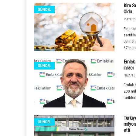
Kira S
GÜNCEL
Oldu
MAYIS 29
Finansm
sertifi
belirle
67’inci
Emlak 
GÜNCEL
ihracı
NISAN 3
Emlak K
200 mil
tarihle
Türkiy
GÜNCEL
milyon 
etti