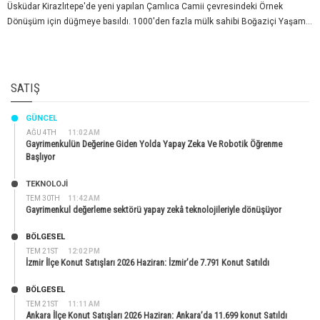
Üsküdar Kirazlıtepe'de yeni yapılan Çamlıca Camii çevresindeki Örnek
Dönüşüm için düğmeye basıldı. 1000'den fazla mülk sahibi Boğaziçi Yaşam...
SATIŞ
GÜNCEL
AĞU 4TH
11:02 AM
Gayrimenkulün Değerine Giden Yolda Yapay Zeka Ve Robotik Öğrenme
Başlıyor
TEKNOLOJİ
TEM 30TH
11:42 AM
Gayrimenkul değerleme sektörü yapay zekâ teknolojileriyle dönüşüyor
BÖLGESEL
TEM 21ST
12:02 PM
İzmir İlçe Konut Satışları 2026 Haziran: İzmir’de 7.791 Konut Satıldı
BÖLGESEL
TEM 21ST
11:11 AM
Ankara İlçe Konut Satışları 2026 Haziran: Ankara’da 11.699 konut Satıldı