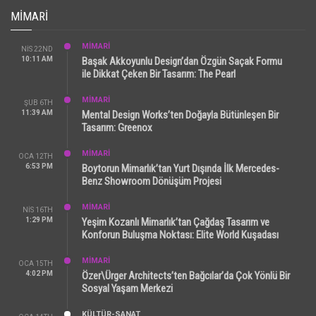
MIMARI
MİMARİ
NIS 22ND
10:11 AM
Başak Akkoyunlu Design’dan Özgün Saçak Formu
ile Dikkat Çeken Bir Tasarım: The Pearl
MİMARİ
ŞUB 6TH
11:39 AM
Mental Design Works’ten Doğayla Bütünleşen Bir
Tasarım: Greenox
MİMARİ
OCA 12TH
6:53 PM
Boytorun Mimarlık’tan Yurt Dışında İlk Mercedes-
Benz Showroom Dönüşüm Projesi
MİMARİ
NIS 16TH
1:29 PM
Yeşim Kozanlı Mimarlık’tan Çağdaş Tasarım ve
Konforun Buluşma Noktası: Elite World Kuşadası
MİMARİ
OCA 15TH
4:02 PM
Özer\Ürger Architects’ten Bağcılar’da Çok Yönlü Bir
Sosyal Yaşam Merkezi
KÜLTÜR-SANAT