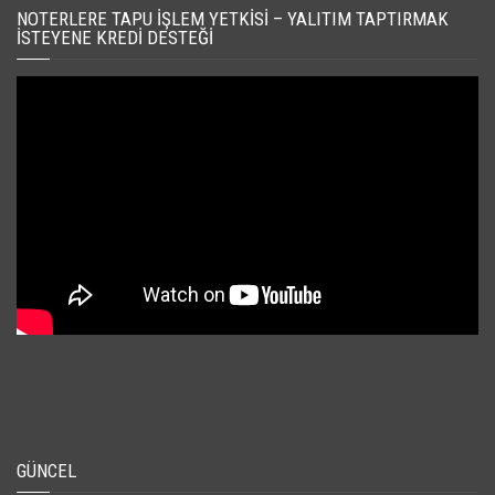
NOTERLERE TAPU İŞLEM YETKISI – YALITIM TAPTIRMAK
İSTEYENE KREDI DESTEĞI
GÜNCEL