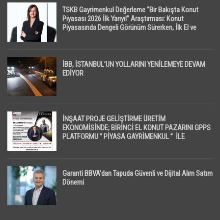
TSKB Gayrimenkul Değerleme “Bir Bakışta Konut
Piyasası 2026 İlk Yarıyıl” Araştırması: Konut
Piyasasında Dengeli Görünüm Sürerken, İlk El ve
İpotekli Satışlarda Sınırlı Toparlanma Dikkat Çekti
İBB, İSTANBUL’UN YOLLARINI YENİLEMEYE DEVAM
EDİYOR
İNŞAAT PROJE GELİŞTİRME ÜRETİM
EKONOMİSİNDE; BİRİNCİ EL KONUT PAZARINI GPPS
PLATFORMU ” PİYASA GAYRİMENKUL ” İLE
EKRANLARA TAŞIYACAK
Garanti BBVA’dan Tapuda Güvenli ve Dijital Alım Satım
Dönemi