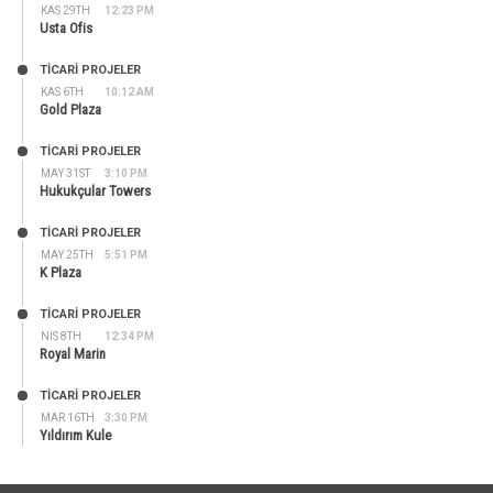
KAS 29TH
12:23 PM
Usta Ofis
TİCARİ PROJELER
KAS 6TH
10:12 AM
Gold Plaza
TİCARİ PROJELER
MAY 31ST
3:10 PM
Hukukçular Towers
TİCARİ PROJELER
MAY 25TH
5:51 PM
K Plaza
TİCARİ PROJELER
NIS 8TH
12:34 PM
Royal Marin
TİCARİ PROJELER
MAR 16TH
3:30 PM
Yıldırım Kule