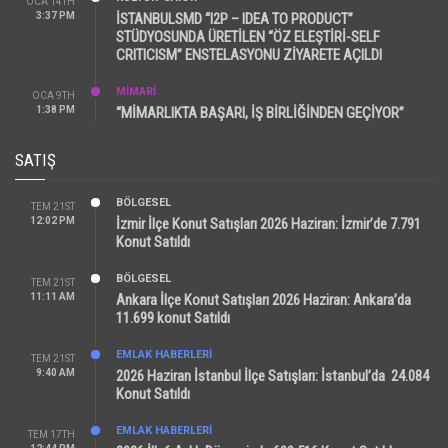
OCA 14TH
3:37 PM
İSTANBULSMD “I2P – IDEA TO PRODUCT”
STÜDYOSUNDA ÜRETİLEN “ÖZ ELEŞTİRİ-SELF
CRITICISM” ENSTELASYONU ZİYARETE AÇILDI
MİMARİ
OCA 9TH
1:38 PM
“MİMARLIKTA BAŞARI, İŞ BİRLİĞİNDEN GEÇİYOR”
SATIŞ
BÖLGESEL
TEM 21ST
12:02 PM
İzmir İlçe Konut Satışları 2026 Haziran: İzmir’de 7.791
Konut Satıldı
BÖLGESEL
TEM 21ST
11:11 AM
Ankara İlçe Konut Satışları 2026 Haziran: Ankara’da
11.699 konut Satıldı
EMLAK HABERLERI
TEM 21ST
9:40 AM
2026 Haziran İstanbul İlçe Satışları: İstanbul’da 24.084
Konut Satıldı
EMLAK HABERLERI
TEM 17TH