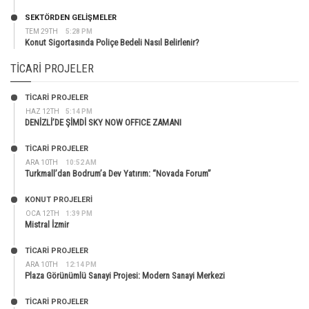
SEKTÖRDEN GELIŞMELER
TEM 29TH
5:28 PM
Konut Sigortasında Poliçe Bedeli Nasıl Belirlenir?
TICARI PROJELER
TİCARİ PROJELER
HAZ 12TH
5:14 PM
DENİZLİ’DE ŞİMDİ SKY NOW OFFICE ZAMANI
TİCARİ PROJELER
ARA 10TH
10:52 AM
Turkmall’dan Bodrum’a Dev Yatırım: “Novada Forum”
KONUT PROJELERI
OCA 12TH
1:39 PM
Mistral İzmir
TİCARİ PROJELER
ARA 10TH
12:14 PM
Plaza Görünümlü Sanayi Projesi: Modern Sanayi Merkezi
TİCARİ PROJELER