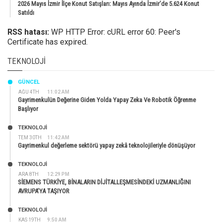
2026 Mayıs İzmir İlçe Konut Satışları: Mayıs Ayında İzmir’de 5.624 Konut
Satıldı
RSS hatası:
WP HTTP Error: cURL error 60: Peer's
Certificate has expired.
TEKNOLOJI
GÜNCEL
AĞU 4TH
11:02 AM
Gayrimenkulün Değerine Giden Yolda Yapay Zeka Ve Robotik Öğrenme
Başlıyor
TEKNOLOJİ
TEM 30TH
11:42 AM
Gayrimenkul değerleme sektörü yapay zekâ teknolojileriyle dönüşüyor
TEKNOLOJİ
ARA 8TH
12:29 PM
SİEMENS TÜRKİYE, BİNALARIN DİJİTALLEŞMESİNDEKİ UZMANLIĞINI
AVRUPA’YA TAŞIYOR
TEKNOLOJİ
KAS 19TH
9:50 AM