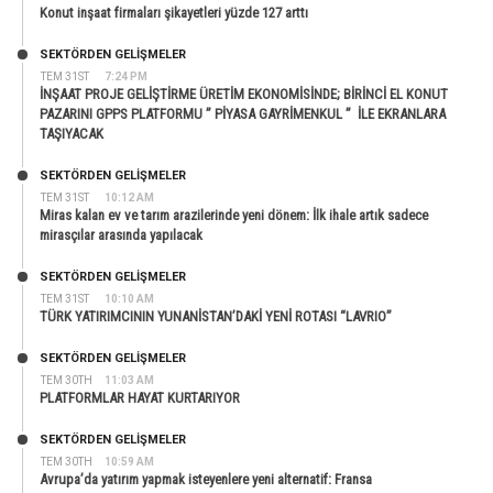
Konut inşaat firmaları şikayetleri yüzde 127 arttı
SEKTÖRDEN GELIŞMELER
TEM 31ST
7:24 PM
İNŞAAT PROJE GELİŞTİRME ÜRETİM EKONOMİSİNDE; BİRİNCİ EL KONUT
PAZARINI GPPS PLATFORMU ” PİYASA GAYRİMENKUL ” İLE EKRANLARA
TAŞIYACAK
SEKTÖRDEN GELIŞMELER
TEM 31ST
10:12 AM
Miras kalan ev ve tarım arazilerinde yeni dönem: İlk ihale artık sadece
mirasçılar arasında yapılacak
SEKTÖRDEN GELIŞMELER
TEM 31ST
10:10 AM
TÜRK YATIRIMCININ YUNANİSTAN’DAKİ YENİ ROTASI “LAVRIO”
SEKTÖRDEN GELIŞMELER
TEM 30TH
11:03 AM
PLATFORMLAR HAYAT KURTARIYOR
SEKTÖRDEN GELIŞMELER
TEM 30TH
10:59 AM
Avrupa’da yatırım yapmak isteyenlere yeni alternatif: Fransa