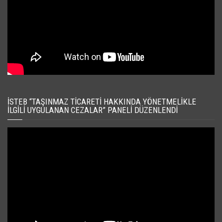
İSTEB “TAŞINMAZ TICARETI HAKKINDA YÖNETMELIKLE
İLGILI UYGULANAN CEZALAR” PANELI DÜZENLENDI