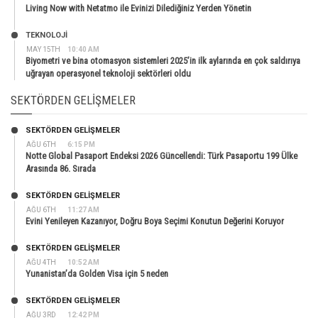
Living Now with Netatmo ile Evinizi Dilediğiniz Yerden Yönetin
TEKNOLOJİ
MAY 15TH
10:40 AM
Biyometri ve bina otomasyon sistemleri 2025’in ilk aylarında en çok saldırıya
uğrayan operasyonel teknoloji sektörleri oldu
SEKTÖRDEN GELIŞMELER
SEKTÖRDEN GELIŞMELER
AĞU 6TH
6:15 PM
Notte Global Pasaport Endeksi 2026 Güncellendi: Türk Pasaportu 199 Ülke
Arasında 86. Sırada
SEKTÖRDEN GELIŞMELER
AĞU 6TH
11:27 AM
Evini Yenileyen Kazanıyor, Doğru Boya Seçimi Konutun Değerini Koruyor
SEKTÖRDEN GELIŞMELER
AĞU 4TH
10:52 AM
Yunanistan’da Golden Visa için 5 neden
SEKTÖRDEN GELIŞMELER
AĞU 3RD
12:42 PM