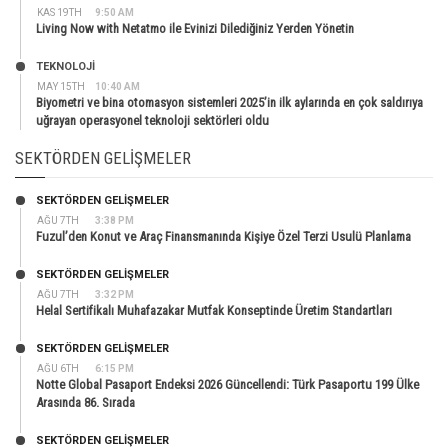
KAS 19TH
9:50 AM
Living Now with Netatmo ile Evinizi Dilediğiniz Yerden Yönetin
TEKNOLOJİ
MAY 15TH
10:40 AM
Biyometri ve bina otomasyon sistemleri 2025’in ilk aylarında en çok saldırıya
uğrayan operasyonel teknoloji sektörleri oldu
SEKTÖRDEN GELIŞMELER
SEKTÖRDEN GELIŞMELER
AĞU 7TH
3:38 PM
Fuzul’den Konut ve Araç Finansmanında Kişiye Özel Terzi Usulü Planlama
SEKTÖRDEN GELIŞMELER
AĞU 7TH
3:32 PM
Helal Sertifikalı Muhafazakar Mutfak Konseptinde Üretim Standartları
SEKTÖRDEN GELIŞMELER
AĞU 6TH
6:15 PM
Notte Global Pasaport Endeksi 2026 Güncellendi: Türk Pasaportu 199 Ülke
Arasında 86. Sırada
SEKTÖRDEN GELIŞMELER