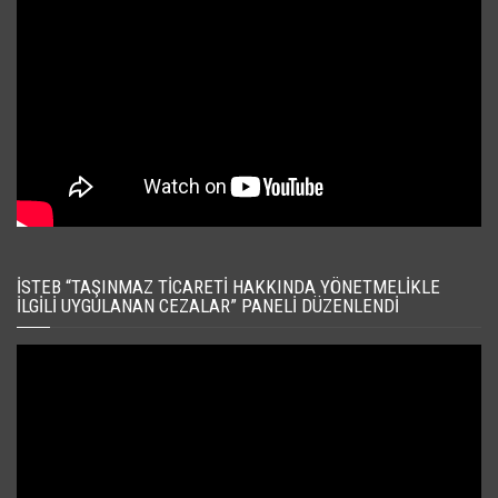
İSTEB “TAŞINMAZ TICARETI HAKKINDA YÖNETMELIKLE
İLGILI UYGULANAN CEZALAR” PANELI DÜZENLENDI