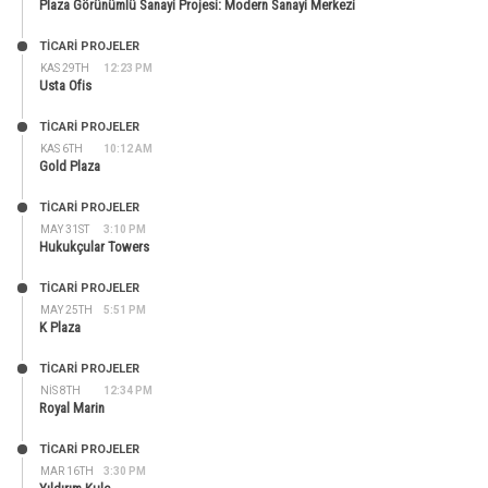
Plaza Görünümlü Sanayi Projesi: Modern Sanayi Merkezi
TİCARİ PROJELER
KAS 29TH
12:23 PM
Usta Ofis
TİCARİ PROJELER
KAS 6TH
10:12 AM
Gold Plaza
TİCARİ PROJELER
MAY 31ST
3:10 PM
Hukukçular Towers
TİCARİ PROJELER
MAY 25TH
5:51 PM
K Plaza
TİCARİ PROJELER
NIS 8TH
12:34 PM
Royal Marin
TİCARİ PROJELER
MAR 16TH
3:30 PM