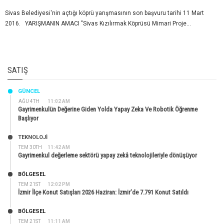
Sivas Belediyesi'nin açtığı köprü yarışmasının son başvuru tarihi 11 Mart
2016. YARIŞMANIN AMACI "Sivas Kızılırmak Köprüsü Mimari Proje...
SATIŞ
GÜNCEL
AĞU 4TH
11:02 AM
Gayrimenkulün Değerine Giden Yolda Yapay Zeka Ve Robotik Öğrenme
Başlıyor
TEKNOLOJİ
TEM 30TH
11:42 AM
Gayrimenkul değerleme sektörü yapay zekâ teknolojileriyle dönüşüyor
BÖLGESEL
TEM 21ST
12:02 PM
İzmir İlçe Konut Satışları 2026 Haziran: İzmir’de 7.791 Konut Satıldı
BÖLGESEL
TEM 21ST
11:11 AM