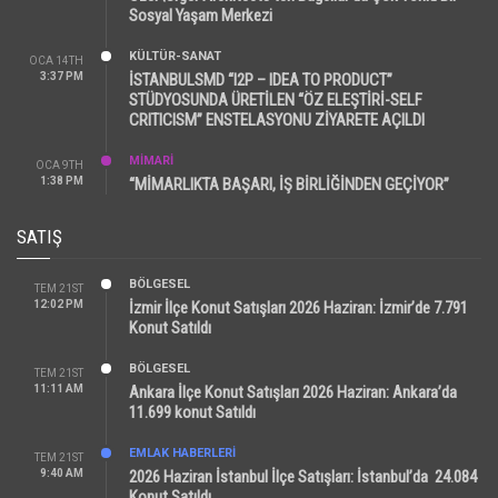
Sosyal Yaşam Merkezi
KÜLTÜR-SANAT
OCA 14TH
3:37 PM
İSTANBULSMD “I2P – IDEA TO PRODUCT”
STÜDYOSUNDA ÜRETİLEN “ÖZ ELEŞTİRİ-SELF
CRITICISM” ENSTELASYONU ZİYARETE AÇILDI
MİMARİ
OCA 9TH
1:38 PM
“MİMARLIKTA BAŞARI, İŞ BİRLİĞİNDEN GEÇİYOR”
SATIŞ
BÖLGESEL
TEM 21ST
12:02 PM
İzmir İlçe Konut Satışları 2026 Haziran: İzmir’de 7.791
Konut Satıldı
BÖLGESEL
TEM 21ST
11:11 AM
Ankara İlçe Konut Satışları 2026 Haziran: Ankara’da
11.699 konut Satıldı
EMLAK HABERLERI
TEM 21ST
9:40 AM
2026 Haziran İstanbul İlçe Satışları: İstanbul’da 24.084
Konut Satıldı