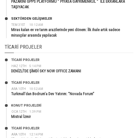
PAZARINI GPPS PLATFORMU ” PİYASA GAYRİMENKUL ” İLE EKRANLARA
TAŞIYACAK
SEKTÖRDEN GELIŞMELER
TEM 31ST
10:12 AM
Miras kalan ev ve tarım arazilerinde yeni dönem: İlk ihale artık sadece
mirasçılar arasında yapılacak
TICARI PROJELER
TİCARİ PROJELER
HAZ 12TH
5:14 PM
DENİZLİ’DE ŞİMDİ SKY NOW OFFICE ZAMANI
TİCARİ PROJELER
ARA 10TH
10:52 AM
Turkmall’dan Bodrum’a Dev Yatırım: “Novada Forum”
KONUT PROJELERI
OCA 12TH
1:39 PM
Mistral İzmir
TİCARİ PROJELER
ARA 10TH
12:14 PM