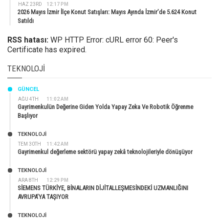
HAZ 23RD
12:17 PM
2026 Mayıs İzmir İlçe Konut Satışları: Mayıs Ayında İzmir’de 5.624 Konut
Satıldı
RSS hatası:
WP HTTP Error: cURL error 60: Peer's
Certificate has expired.
TEKNOLOJI
GÜNCEL
AĞU 4TH
11:02 AM
Gayrimenkulün Değerine Giden Yolda Yapay Zeka Ve Robotik Öğrenme
Başlıyor
TEKNOLOJİ
TEM 30TH
11:42 AM
Gayrimenkul değerleme sektörü yapay zekâ teknolojileriyle dönüşüyor
TEKNOLOJİ
ARA 8TH
12:29 PM
SİEMENS TÜRKİYE, BİNALARIN DİJİTALLEŞMESİNDEKİ UZMANLIĞINI
AVRUPA’YA TAŞIYOR
TEKNOLOJİ