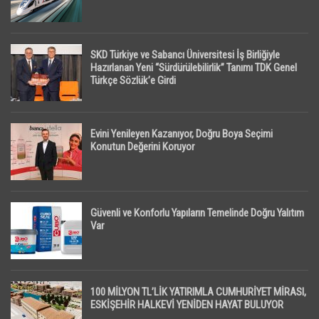
SKD Türkiye ve Sabancı Üniversitesi İş Birliğiyle
Hazırlanan Yeni “Sürdürülebilirlik” Tanımı TDK Genel
Türkçe Sözlük’e Girdi
Evini Yenileyen Kazanıyor, Doğru Boya Seçimi
Konutun Değerini Koruyor
Güvenli ve Konforlu Yapıların Temelinde Doğru Yalıtım
Var
100 MİLYON TL’LİK YATIRIMLA CUMHURİYET MİRASI,
ESKİŞEHİR HALKEVİ YENİDEN HAYAT BULUYOR