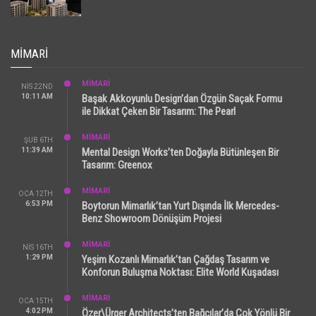
MIMARI
MİMARİ
NIS 22ND
10:11 AM
Başak Akkoyunlu Design’dan Özgün Saçak Formu
ile Dikkat Çeken Bir Tasarım: The Pearl
MİMARİ
ŞUB 6TH
11:39 AM
Mental Design Works’ten Doğayla Bütünleşen Bir
Tasarım: Greenox
MİMARİ
OCA 12TH
6:53 PM
Boytorun Mimarlık’tan Yurt Dışında İlk Mercedes-
Benz Showroom Dönüşüm Projesi
MİMARİ
NIS 16TH
1:29 PM
Yeşim Kozanlı Mimarlık’tan Çağdaş Tasarım ve
Konforun Buluşma Noktası: Elite World Kuşadası
MİMARİ
OCA 15TH
4:02 PM
Özer\Ürger Architects’ten Bağcılar’da Çok Yönlü Bir