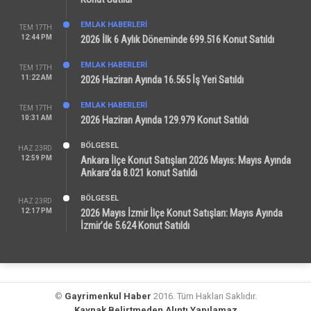
EMLAK HABERLERI
TEM 17TH
12:44 PM
2026 İlk 6 Aylık Döneminde 699.516 Konut Satıldı
EMLAK HABERLERI
TEM 17TH
11:22 AM
2026 Haziran Ayında 16.565 İş Yeri Satıldı
EMLAK HABERLERI
TEM 17TH
10:31 AM
2026 Haziran Ayında 129.979 Konut Satıldı
BÖLGESEL
HAZ 23RD
12:59 PM
Ankara İlçe Konut Satışları 2026 Mayıs: Mayıs Ayında
Ankara’da 8.021 konut Satıldı
BÖLGESEL
HAZ 23RD
12:17 PM
2026 Mayıs İzmir İlçe Konut Satışları: Mayıs Ayında
İzmir’de 5.624 Konut Satıldı
©
Gayrimenkul Haber
2016. Tüm Hakları Saklıdır.
Kaynak Belirtmeden Alıntı Yapılamaz