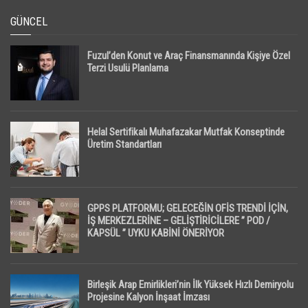
GÜNCEL
Fuzul’den Konut ve Araç Finansmanında Kişiye Özel
Terzi Usulü Planlama
Helal Sertifikalı Muhafazakar Mutfak Konseptinde
Üretim Standartları
GPPS PLATFORMU; GELECEĞİN OFİS TRENDİ İÇİN,
İŞ MERKEZLERİNE – GELİŞTİRİCİLERE ” POD /
KAPSÜL ” UYKU KABİNİ ÖNERİYOR
Birleşik Arap Emirlikleri’nin İlk Yüksek Hızlı Demiryolu
Projesine Kalyon İnşaat İmzası