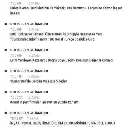
AĞU 6TH
12:34 PM
Birleşik Arap Emirlikleri’nin İlk Yüksek Hızlı Demiryolu Projesine Kalyon İnşaat
İmzası
SEKTÖRDEN GELIŞMELER
AĞU 6TH
11:30 AM
SKD Türkiye ve Sabancı Üniversitesi İş Birliğiyle Hazırlanan Yeni
“Sürdürülebilirlik” Tanımı TDK Genel Türkçe Sözlük’e Girdi
SEKTÖRDEN GELIŞMELER
AĞU 6TH
11:27 AM
Evini Yenileyen Kazanıyor, Doğru Boya Seçimi Konutun Değerini Koruyor
SEKTÖRDEN GELIŞMELER
AĞU 4TH
10:52 AM
Yunanistan’da Golden Visa için 5 neden
SEKTÖRDEN GELIŞMELER
AĞU 3RD
12:42 PM
Konut inşaat firmaları şikayetleri yüzde 127 arttı
SEKTÖRDEN GELIŞMELER
TEM 31ST
7:24 PM
İNŞAAT PROJE GELİŞTİRME ÜRETİM EKONOMİSİNDE; BİRİNCİ EL KONUT