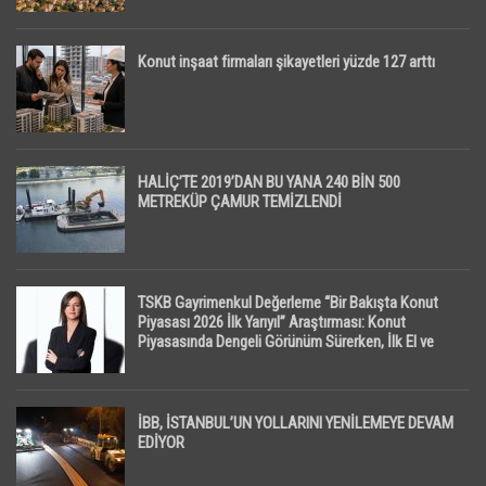
Konut inşaat firmaları şikayetleri yüzde 127 arttı
HALİÇ’TE 2019’DAN BU YANA 240 BİN 500
METREKÜP ÇAMUR TEMİZLENDİ
TSKB Gayrimenkul Değerleme “Bir Bakışta Konut
Piyasası 2026 İlk Yarıyıl” Araştırması: Konut
Piyasasında Dengeli Görünüm Sürerken, İlk El ve
İpotekli Satışlarda Sınırlı Toparlanma Dikkat Çekti
İBB, İSTANBUL’UN YOLLARINI YENİLEMEYE DEVAM
EDİYOR