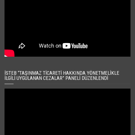
İSTEB “TAŞINMAZ TICARETI HAKKINDA YÖNETMELIKLE
İLGILI UYGULANAN CEZALAR” PANELI DÜZENLENDI