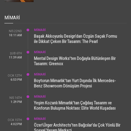
MIMARI
MİMARİ
NIS 22ND
10:11 AM
Başak Akkoyunlu Design’dan Özgün Saçak Formu
ile Dikkat Çeken Bir Tasarım: The Pearl
MİMARİ
ŞUB 6TH
11:39 AM
Mental Design Works’ten Doğayla Bütünleşen Bir
Tasarım: Greenox
MİMARİ
OCA 12TH
6:53 PM
Boytorun Mimarlık’tan Yurt Dışında İlk Mercedes-
Benz Showroom Dönüşüm Projesi
MİMARİ
NIS 16TH
1:29 PM
Yeşim Kozanlı Mimarlık’tan Çağdaş Tasarım ve
Konforun Buluşma Noktası: Elite World Kuşadası
MİMARİ
OCA 15TH
4:02 PM
Özer\Ürger Architects’ten Bağcılar’da Çok Yönlü Bir
Sosyal Yaşam Merkezi