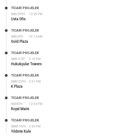
TİCARİ PROJELER
KAS 29TH
12:23 PM
Usta Ofis
TİCARİ PROJELER
KAS 6TH
10:12 AM
Gold Plaza
TİCARİ PROJELER
MAY 31ST
3:10 PM
Hukukçular Towers
TİCARİ PROJELER
MAY 25TH
5:51 PM
K Plaza
TİCARİ PROJELER
NIS 8TH
12:34 PM
Royal Marin
TİCARİ PROJELER
MAR 16TH
3:30 PM
Yıldırım Kule