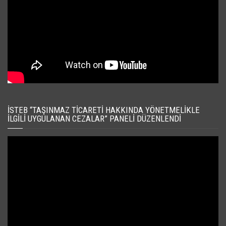
İSTEB “TAŞINMAZ TICARETI HAKKINDA YÖNETMELIKLE
İLGILI UYGULANAN CEZALAR” PANELI DÜZENLENDI