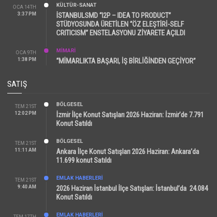
KÜLTÜR-SANAT
OCA 14TH
3:37 PM
İSTANBULSMD “I2P – IDEA TO PRODUCT”
STÜDYOSUNDA ÜRETİLEN “ÖZ ELEŞTİRİ-SELF
CRITICISM” ENSTELASYONU ZİYARETE AÇILDI
MİMARİ
OCA 9TH
1:38 PM
“MİMARLIKTA BAŞARI, İŞ BİRLİĞİNDEN GEÇİYOR”
SATIŞ
BÖLGESEL
TEM 21ST
12:02 PM
İzmir İlçe Konut Satışları 2026 Haziran: İzmir’de 7.791
Konut Satıldı
BÖLGESEL
TEM 21ST
11:11 AM
Ankara İlçe Konut Satışları 2026 Haziran: Ankara’da
11.699 konut Satıldı
EMLAK HABERLERI
TEM 21ST
9:40 AM
2026 Haziran İstanbul İlçe Satışları: İstanbul’da 24.084
Konut Satıldı
EMLAK HABERLERI
TEM 17TH