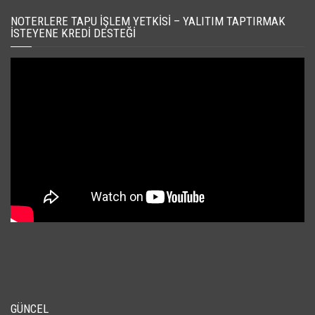
NOTERLERE TAPU İŞLEM YETKISI – YALITIM TAPTIRMAK
İSTEYENE KREDI DESTEĞI
GÜNCEL