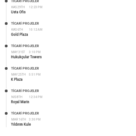
TİCARİ PROJELER
KAS 29TH
12:23 PM
Usta Ofis
TİCARİ PROJELER
KAS 6TH
10:12 AM
Gold Plaza
TİCARİ PROJELER
MAY 31ST
3:10 PM
Hukukçular Towers
TİCARİ PROJELER
MAY 25TH
5:51 PM
K Plaza
TİCARİ PROJELER
NIS 8TH
12:34 PM
Royal Marin
TİCARİ PROJELER
MAR 16TH
3:30 PM
Yıldırım Kule