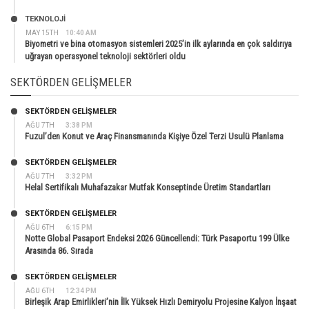
TEKNOLOJİ
MAY 15TH
10:40 AM
Biyometri ve bina otomasyon sistemleri 2025’in ilk aylarında en çok saldırıya
uğrayan operasyonel teknoloji sektörleri oldu
SEKTÖRDEN GELIŞMELER
SEKTÖRDEN GELIŞMELER
AĞU 7TH
3:38 PM
Fuzul’den Konut ve Araç Finansmanında Kişiye Özel Terzi Usulü Planlama
SEKTÖRDEN GELIŞMELER
AĞU 7TH
3:32 PM
Helal Sertifikalı Muhafazakar Mutfak Konseptinde Üretim Standartları
SEKTÖRDEN GELIŞMELER
AĞU 6TH
6:15 PM
Notte Global Pasaport Endeksi 2026 Güncellendi: Türk Pasaportu 199 Ülke
Arasında 86. Sırada
SEKTÖRDEN GELIŞMELER
AĞU 6TH
12:34 PM
Birleşik Arap Emirlikleri’nin İlk Yüksek Hızlı Demiryolu Projesine Kalyon İnşaat