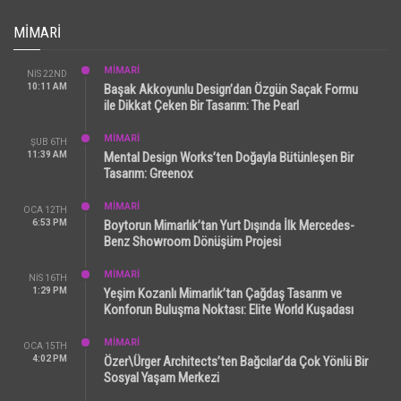
MIMARI
MİMARİ
NIS 22ND
10:11 AM
Başak Akkoyunlu Design’dan Özgün Saçak Formu
ile Dikkat Çeken Bir Tasarım: The Pearl
MİMARİ
ŞUB 6TH
11:39 AM
Mental Design Works’ten Doğayla Bütünleşen Bir
Tasarım: Greenox
MİMARİ
OCA 12TH
6:53 PM
Boytorun Mimarlık’tan Yurt Dışında İlk Mercedes-
Benz Showroom Dönüşüm Projesi
MİMARİ
NIS 16TH
1:29 PM
Yeşim Kozanlı Mimarlık’tan Çağdaş Tasarım ve
Konforun Buluşma Noktası: Elite World Kuşadası
MİMARİ
OCA 15TH
4:02 PM
Özer\Ürger Architects’ten Bağcılar’da Çok Yönlü Bir
Sosyal Yaşam Merkezi