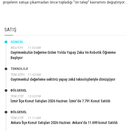
projelerin satışa çıkarmadan önce topladığı ''ön talep'' kavramını değiştiriyor....
SATIŞ
GÜNCEL
AĞU 4TH
11:02 AM
Gayrimenkulün Değerine Giden Yolda Yapay Zeka Ve Robotik Öğrenme
Başlıyor
TEKNOLOJİ
TEM 30TH
11:42 AM
Gayrimenkul değerleme sektörü yapay zekâ teknolojileriyle dönüşüyor
BÖLGESEL
TEM 21ST
12:02 PM
İzmir İlçe Konut Satışları 2026 Haziran: İzmir’de 7.791 Konut Satıldı
BÖLGESEL
TEM 21ST
11:11 AM
Ankara İlçe Konut Satışları 2026 Haziran: Ankara’da 11.699 konut Satıldı