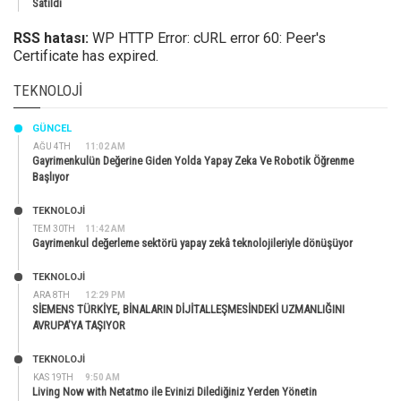
Satıldı
RSS hatası:
WP HTTP Error: cURL error 60: Peer's
Certificate has expired.
TEKNOLOJI
GÜNCEL
AĞU 4TH
11:02 AM
Gayrimenkulün Değerine Giden Yolda Yapay Zeka Ve Robotik Öğrenme
Başlıyor
TEKNOLOJİ
TEM 30TH
11:42 AM
Gayrimenkul değerleme sektörü yapay zekâ teknolojileriyle dönüşüyor
TEKNOLOJİ
ARA 8TH
12:29 PM
SİEMENS TÜRKİYE, BİNALARIN DİJİTALLEŞMESİNDEKİ UZMANLIĞINI
AVRUPA’YA TAŞIYOR
TEKNOLOJİ
KAS 19TH
9:50 AM
Living Now with Netatmo ile Evinizi Dilediğiniz Yerden Yönetin