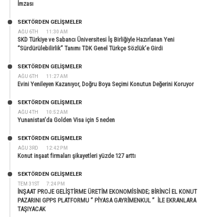
İmzası
SEKTÖRDEN GELIŞMELER
AĞU 6TH
11:30 AM
SKD Türkiye ve Sabancı Üniversitesi İş Birliğiyle Hazırlanan Yeni
“Sürdürülebilirlik” Tanımı TDK Genel Türkçe Sözlük’e Girdi
SEKTÖRDEN GELIŞMELER
AĞU 6TH
11:27 AM
Evini Yenileyen Kazanıyor, Doğru Boya Seçimi Konutun Değerini Koruyor
SEKTÖRDEN GELIŞMELER
AĞU 4TH
10:52 AM
Yunanistan’da Golden Visa için 5 neden
SEKTÖRDEN GELIŞMELER
AĞU 3RD
12:42 PM
Konut inşaat firmaları şikayetleri yüzde 127 arttı
SEKTÖRDEN GELIŞMELER
TEM 31ST
7:24 PM
İNŞAAT PROJE GELİŞTİRME ÜRETİM EKONOMİSİNDE; BİRİNCİ EL KONUT
PAZARINI GPPS PLATFORMU ” PİYASA GAYRİMENKUL ” İLE EKRANLARA
TAŞIYACAK