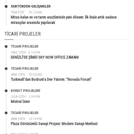
SEKTÖRDEN GELIŞMELER
TEM 31ST
10:12 AM
Miras kalan ev ve tarım arazilerinde yeni dönem: İlk ihale artık sadece
mirasçılar arasında yapılacak
TICARI PROJELER
TİCARİ PROJELER
HAZ 12TH
5:14 PM
DENİZLİ’DE ŞİMDİ SKY NOW OFFICE ZAMANI
TİCARİ PROJELER
ARA 10TH
10:52 AM
Turkmall’dan Bodrum’a Dev Yatırım: “Novada Forum”
KONUT PROJELERI
OCA 12TH
1:39 PM
Mistral İzmir
TİCARİ PROJELER
ARA 10TH
12:14 PM
Plaza Görünümlü Sanayi Projesi: Modern Sanayi Merkezi