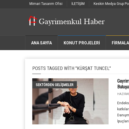
Mimari Tasarım Ofisi
İLETİŞİM
Keskin Medya Grup Por
ANA SAYFA
KONUT PROJELERİ
FIRMAL
POSTS TAGGED WITH "KÜRŞAT TUNCEL"
Gayrim
SEKTÖRDEN GELIŞMELER
Buluşu
HAZIRAN
Endeks
katkıla
Danışma
İpuçları