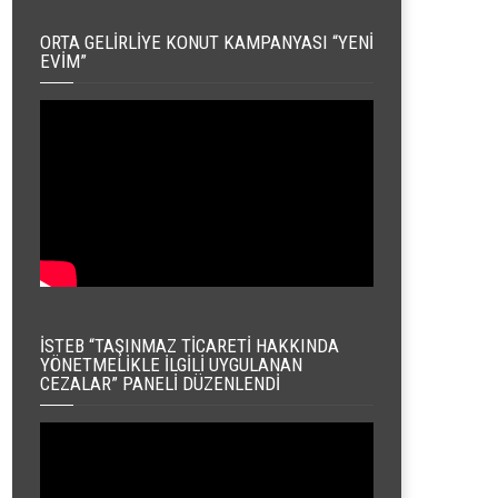
ORTA GELIRLIYE KONUT KAMPANYASI “YENI
EVIM”
İSTEB “TAŞINMAZ TICARETI HAKKINDA
YÖNETMELIKLE İLGILI UYGULANAN
CEZALAR” PANELI DÜZENLENDI