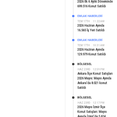
2026 İlk 6 Aylık Döneminde
699.516 Konut Satıldı
EMLAK HABERLERI
TEM 17TH
11:22 AM
2026 Haziran Ayında
16.565 İş Yeri Satıldı
EMLAK HABERLERI
TEM 17TH
10:31 AM
2026 Haziran Ayında
129.979 Konut Satıldı
BÖLGESEL
HAZ 23RD
12:59 PM
Ankara İlçe Konut Satışları
2026 Mayıs: Mayıs Ayında
Ankara’da 8.021 konut
Satıldı
BÖLGESEL
HAZ 23RD
12:17 PM
2026 Mayıs İzmir İlçe
Konut Satışları: Mayıs
Ayında İzmir’de 5.624