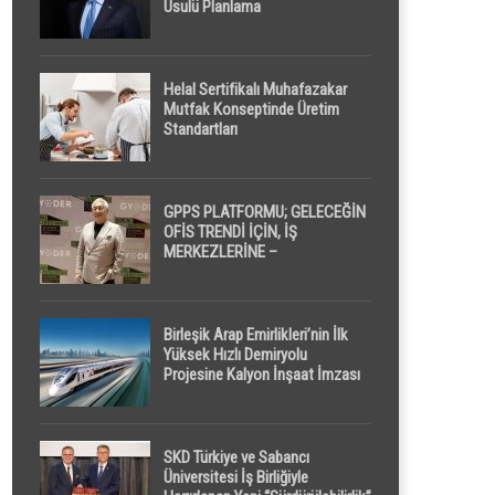
Usulü Planlama
Helal Sertifikalı Muhafazakar
Mutfak Konseptinde Üretim
Standartları
GPPS PLATFORMU; GELECEĞİN
OFİS TRENDİ İÇİN, İŞ
MERKEZLERİNE –
GELİŞTİRİCİLERE ” POD /
KAPSÜL ” UYKU KABİNİ
ÖNERİYOR
Birleşik Arap Emirlikleri’nin İlk
Yüksek Hızlı Demiryolu
Projesine Kalyon İnşaat İmzası
SKD Türkiye ve Sabancı
Üniversitesi İş Birliğiyle