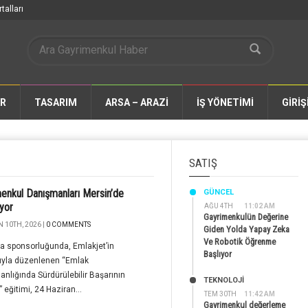
talları
AR
TASARIM
ARSA – ARAZİ
İŞ YÖNETİMİ
GİRİŞ
SATIŞ
enkul Danışmanları Mersin’de
GÜNCEL
yor
AĞU 4TH
11:02 AM
Gayrimenkulün Değerine
 10TH, 2026 |
0 COMMENTS
Giden Yolda Yapay Zeka
Ve Robotik Öğrenme
a sponsorluğunda, Emlakjet’in
Başlıyor
rıyla düzenlenen “Emlak
nlığında Sürdürülebilir Başarının
TEKNOLOJİ
” eğitimi, 24 Haziran...
TEM 30TH
11:42 AM
Gayrimenkul değerleme