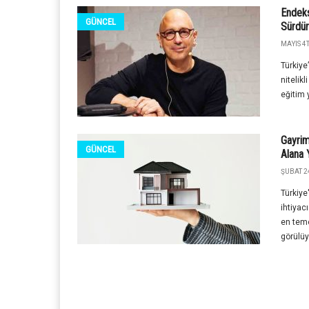
Endeks
GÜNCEL
Sürdür
MAYIS 4T
Türkiye
nitelik
eğitim 
Gayrim
GÜNCEL
Alana 
ŞUBAT 2
Türkiye
ihtiyac
en teme
görülüy