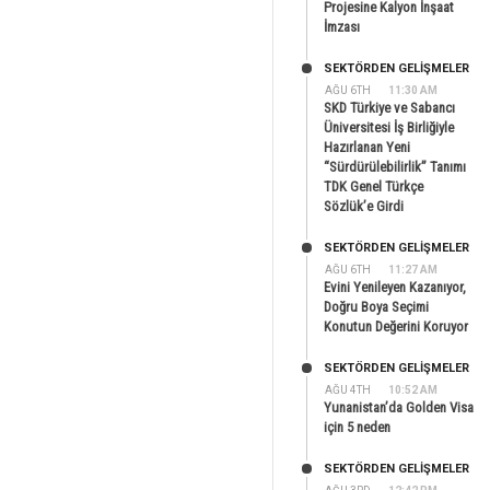
Projesine Kalyon İnşaat
İmzası
SEKTÖRDEN GELIŞMELER
AĞU 6TH
11:30 AM
SKD Türkiye ve Sabancı
Üniversitesi İş Birliğiyle
Hazırlanan Yeni
“Sürdürülebilirlik” Tanımı
TDK Genel Türkçe
Sözlük’e Girdi
SEKTÖRDEN GELIŞMELER
AĞU 6TH
11:27 AM
Evini Yenileyen Kazanıyor,
Doğru Boya Seçimi
Konutun Değerini Koruyor
SEKTÖRDEN GELIŞMELER
AĞU 4TH
10:52 AM
Yunanistan’da Golden Visa
için 5 neden
SEKTÖRDEN GELIŞMELER