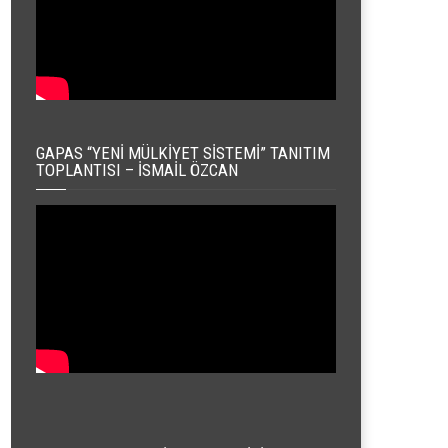
GAPAS “YENI MÜLKIYET SISTEMI” TANITIM
TOPLANTISI – İSMAIL ÖZCAN