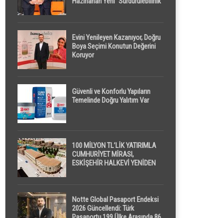
Hazırlanan Yeni “Sürdürülebilirlik”
Tanımı TDK Genel Türkçe
Sözlük’e Girdi
Evini Yenileyen Kazanıyor, Doğru
Boya Seçimi Konutun Değerini
Koruyor
Güvenli ve Konforlu Yapıların
Temelinde Doğru Yalıtım Var
100 MİLYON TL’LİK YATIRIMLA
CUMHURİYET MİRASI,
ESKİŞEHİR HALKEVİ YENİDEN
HAYAT BULUYOR
Notte Global Pasaport Endeksi
2026 Güncellendi: Türk
Pasaportu 199 Ülke Arasında 86.