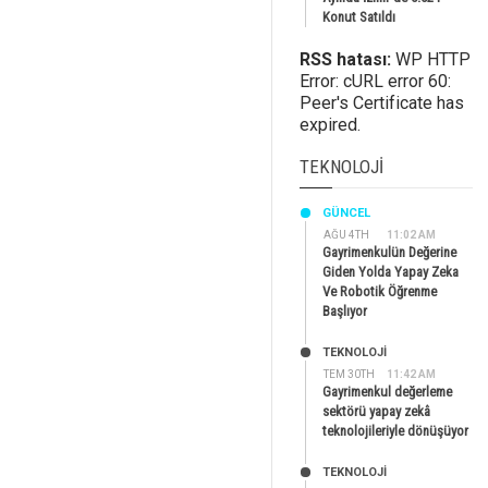
Konut Satıldı
RSS hatası:
WP HTTP
Error: cURL error 60:
Peer's Certificate has
expired.
TEKNOLOJI
GÜNCEL
AĞU 4TH
11:02 AM
Gayrimenkulün Değerine
Giden Yolda Yapay Zeka
Ve Robotik Öğrenme
Başlıyor
TEKNOLOJİ
TEM 30TH
11:42 AM
Gayrimenkul değerleme
sektörü yapay zekâ
teknolojileriyle dönüşüyor
TEKNOLOJİ