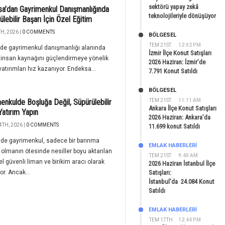
sektörü yapay zekâ
a’dan Gayrimenkul Danışmanlığında
teknolojileriyle dönüşüyor
ülebilir Başarı İçin Özel Eğitim
H, 2026 |
0 COMMENTS
BÖLGESEL
TEM 21ST
12:02 PM
’de gayrimenkul danışmanlığı alanında
İzmir İlçe Konut Satışları
li insan kaynağını güçlendirmeye yönelik
2026 Haziran: İzmir’de
yatırımları hız kazanıyor. Endeksa...
7.791 Konut Satıldı
BÖLGESEL
enkulde Boşluğa Değil, Süpürülebilir
TEM 21ST
11:11 AM
Ankara İlçe Konut Satışları
Yatırım Yapın
2026 Haziran: Ankara’da
4TH, 2026 |
0 COMMENTS
11.699 konut Satıldı
'de gayrimenkul, sadece bir barınma
EMLAK HABERLERI
ı olmanın ötesinde nesiller boyu aktarılan
TEM 21ST
9:40 AM
l güvenli liman ve birikim aracı olarak
2026 Haziran İstanbul İlçe
or. Ancak...
Satışları:
İstanbul’da 24.084 Konut
Satıldı
EMLAK HABERLERI
TEM 17TH
12:44 PM