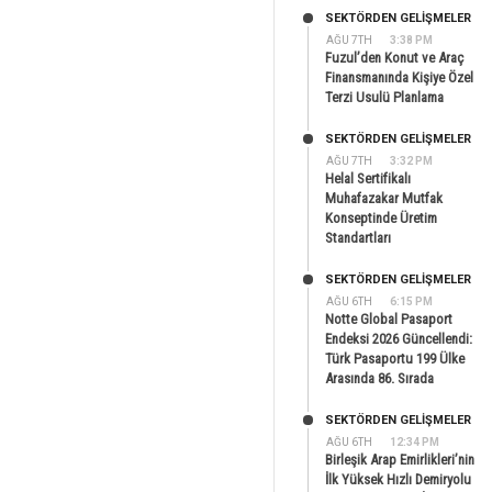
SEKTÖRDEN GELIŞMELER
AĞU 7TH
3:38 PM
Fuzul’den Konut ve Araç
Finansmanında Kişiye Özel
Terzi Usulü Planlama
SEKTÖRDEN GELIŞMELER
AĞU 7TH
3:32 PM
Helal Sertifikalı
Muhafazakar Mutfak
Konseptinde Üretim
Standartları
SEKTÖRDEN GELIŞMELER
AĞU 6TH
6:15 PM
Notte Global Pasaport
Endeksi 2026 Güncellendi:
Türk Pasaportu 199 Ülke
Arasında 86. Sırada
SEKTÖRDEN GELIŞMELER
AĞU 6TH
12:34 PM
Birleşik Arap Emirlikleri’nin
İlk Yüksek Hızlı Demiryolu