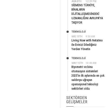
ARA 8TH
12:29 PM
SİEMENS TÜRKİYE,
BİNALARIN
DİJİTALLEŞMESİNDEKİ
UZMANLIĞINI AVRUPA’YA
TAŞIYOR
TEKNOLOJİ
KAS 19TH
9:50 AM
Living Now with Netatmo
ile Evinizi Dilediğiniz
Yerden Yönetin
TEKNOLOJİ
MAY 15TH
10:40 AM
Biyometri ve bina
otomasyon sistemleri
2025’in ilk aylarında en çok
saldırıya uğrayan
operasyonel teknoloji
sektörleri oldu
SEKTÖRDEN
GELIŞMELER