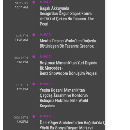
MİMARİ
NIS 22ND
10:11 AM
Başak Akkoyunlu
Design’dan Özgün Saçak Formu
ile Dikkat Çeken Bir Tasarım: The
Pearl
MİMARİ
ŞUB 6TH
11:39 AM
Mental Design Works’ten Doğayla
Bütünleşen Bir Tasarım: Greenox
MİMARİ
OCA 12TH
6:53 PM
Boytorun Mimarlık’tan Yurt Dışında
İlk Mercedes-
Benz Showroom Dönüşüm Projesi
MİMARİ
NIS 16TH
1:29 PM
Yeşim Kozanlı Mimarlık’tan
Çağdaş Tasarım ve Konforun
Buluşma Noktası: Elite World
Kuşadası
MİMARİ
OCA 15TH
4:02 PM
Özer\Ürger Architects’ten Bağcılar’da Çok
Yönlü Bir Sosyal Yaşam Merkezi