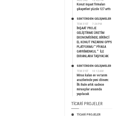
AĞU 3RD
12:42 PM
Konut inşaat firmaları
şikayetleri yüzde 127 arttı
SEKTÖRDEN GELIŞMELER
TEM 31ST
7:24 PM
İNŞAAT PROJE
GELİŞTİRME ÜRETİM
EKONOMİSİNDE; BİRİNCİ
EL KONUT PAZARINI GPPS
PLATFORMU ” PİYASA
GAYRİMENKUL ” İLE
EKRANLARA TAŞIYACAK
SEKTÖRDEN GELIŞMELER
TEM 31ST
10:12 AM
Miras kalan ev ve tarım
arazilerinde yeni dönem:
İlk ihale artık sadece
mirasçılar arasında
yapılacak
TICARI PROJELER
TİCARİ PROJELER