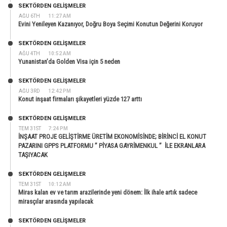
SEKTÖRDEN GELIŞMELER
AĞU 6TH
11:27 AM
Evini Yenileyen Kazanıyor, Doğru Boya Seçimi Konutun Değerini Koruyor
SEKTÖRDEN GELIŞMELER
AĞU 4TH
10:52 AM
Yunanistan’da Golden Visa için 5 neden
SEKTÖRDEN GELIŞMELER
AĞU 3RD
12:42 PM
Konut inşaat firmaları şikayetleri yüzde 127 arttı
SEKTÖRDEN GELIŞMELER
TEM 31ST
7:24 PM
İNŞAAT PROJE GELİŞTİRME ÜRETİM EKONOMİSİNDE; BİRİNCİ EL KONUT
PAZARINI GPPS PLATFORMU ” PİYASA GAYRİMENKUL ” İLE EKRANLARA
TAŞIYACAK
SEKTÖRDEN GELIŞMELER
TEM 31ST
10:12 AM
Miras kalan ev ve tarım arazilerinde yeni dönem: İlk ihale artık sadece
mirasçılar arasında yapılacak
SEKTÖRDEN GELIŞMELER