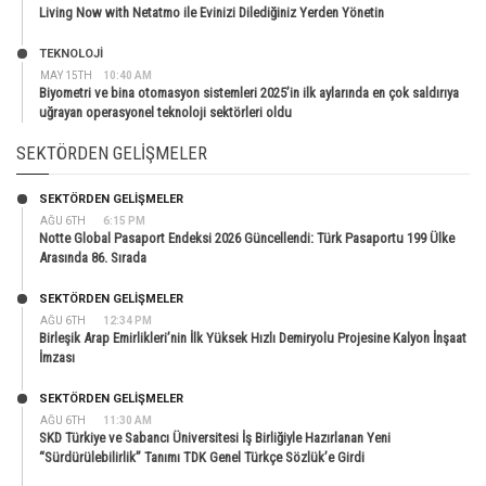
Living Now with Netatmo ile Evinizi Dilediğiniz Yerden Yönetin
TEKNOLOJİ
MAY 15TH
10:40 AM
Biyometri ve bina otomasyon sistemleri 2025’in ilk aylarında en çok saldırıya
uğrayan operasyonel teknoloji sektörleri oldu
SEKTÖRDEN GELIŞMELER
SEKTÖRDEN GELIŞMELER
AĞU 6TH
6:15 PM
Notte Global Pasaport Endeksi 2026 Güncellendi: Türk Pasaportu 199 Ülke
Arasında 86. Sırada
SEKTÖRDEN GELIŞMELER
AĞU 6TH
12:34 PM
Birleşik Arap Emirlikleri’nin İlk Yüksek Hızlı Demiryolu Projesine Kalyon İnşaat
İmzası
SEKTÖRDEN GELIŞMELER
AĞU 6TH
11:30 AM
SKD Türkiye ve Sabancı Üniversitesi İş Birliğiyle Hazırlanan Yeni
“Sürdürülebilirlik” Tanımı TDK Genel Türkçe Sözlük’e Girdi