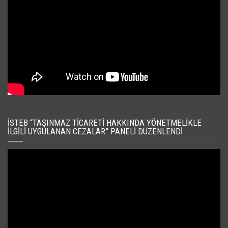
İSTEB “TAŞINMAZ TICARETI HAKKINDA YÖNETMELIKLE
İLGILI UYGULANAN CEZALAR” PANELI DÜZENLENDI