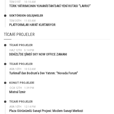
TEM 31ST
10:10 AM
TÜRK YATIRIMCININ YUNANİSTAN’DAKİ YENİ ROTASI “LAVRIO”
SEKTÖRDEN GELIŞMELER
TEM 30TH
11:03 AM
PLATFORMLAR HAYAT KURTARIYOR
TICARI PROJELER
TİCARİ PROJELER
HAZ 12TH
5:14 PM
DENİZLİ’DE ŞİMDİ SKY NOW OFFICE ZAMANI
TİCARİ PROJELER
ARA 10TH
10:52 AM
Turkmall’dan Bodrum’a Dev Yatırım: “Novada Forum”
KONUT PROJELERI
OCA 12TH
1:39 PM
Mistral İzmir
TİCARİ PROJELER
ARA 10TH
12:14 PM
Plaza Görünümlü Sanayi Projesi: Modern Sanayi Merkezi