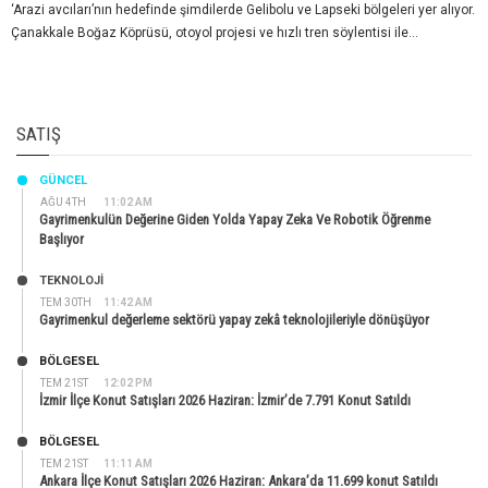
‘Arazi avcıları’nın hedefinde şimdilerde Gelibolu ve Lapseki bölgeleri yer alıyor.
Çanakkale Boğaz Köprüsü, otoyol projesi ve hızlı tren söylentisi ile...
SATIŞ
GÜNCEL
AĞU 4TH
11:02 AM
Gayrimenkulün Değerine Giden Yolda Yapay Zeka Ve Robotik Öğrenme
Başlıyor
TEKNOLOJİ
TEM 30TH
11:42 AM
Gayrimenkul değerleme sektörü yapay zekâ teknolojileriyle dönüşüyor
BÖLGESEL
TEM 21ST
12:02 PM
İzmir İlçe Konut Satışları 2026 Haziran: İzmir’de 7.791 Konut Satıldı
BÖLGESEL
TEM 21ST
11:11 AM
Ankara İlçe Konut Satışları 2026 Haziran: Ankara’da 11.699 konut Satıldı