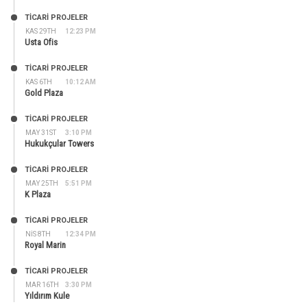
TİCARİ PROJELER
KAS 29TH
12:23 PM
Usta Ofis
TİCARİ PROJELER
KAS 6TH
10:12 AM
Gold Plaza
TİCARİ PROJELER
MAY 31ST
3:10 PM
Hukukçular Towers
TİCARİ PROJELER
MAY 25TH
5:51 PM
K Plaza
TİCARİ PROJELER
NIS 8TH
12:34 PM
Royal Marin
TİCARİ PROJELER
MAR 16TH
3:30 PM
Yıldırım Kule