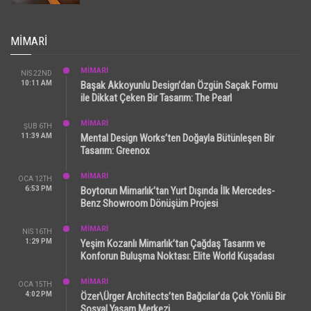
MIMARI
MİMARİ
NIS 22ND
10:11 AM
Başak Akkoyunlu Design’dan Özgün Saçak Formu
ile Dikkat Çeken Bir Tasarım: The Pearl
MİMARİ
ŞUB 6TH
11:39 AM
Mental Design Works’ten Doğayla Bütünleşen Bir
Tasarım: Greenox
MİMARİ
OCA 12TH
6:53 PM
Boytorun Mimarlık’tan Yurt Dışında İlk Mercedes-
Benz Showroom Dönüşüm Projesi
MİMARİ
NIS 16TH
1:29 PM
Yeşim Kozanlı Mimarlık’tan Çağdaş Tasarım ve
Konforun Buluşma Noktası: Elite World Kuşadası
MİMARİ
OCA 15TH
4:02 PM
Özer\Ürger Architects’ten Bağcılar’da Çok Yönlü Bir
Sosyal Yaşam Merkezi