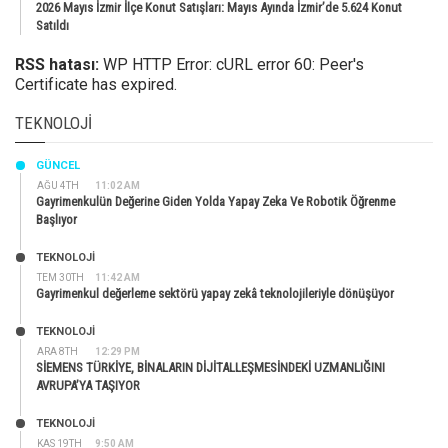
2026 Mayıs İzmir İlçe Konut Satışları: Mayıs Ayında İzmir’de 5.624 Konut
Satıldı
RSS hatası:
WP HTTP Error: cURL error 60: Peer's
Certificate has expired.
TEKNOLOJI
GÜNCEL
AĞU 4TH
11:02 AM
Gayrimenkulün Değerine Giden Yolda Yapay Zeka Ve Robotik Öğrenme
Başlıyor
TEKNOLOJİ
TEM 30TH
11:42 AM
Gayrimenkul değerleme sektörü yapay zekâ teknolojileriyle dönüşüyor
TEKNOLOJİ
ARA 8TH
12:29 PM
SİEMENS TÜRKİYE, BİNALARIN DİJİTALLEŞMESİNDEKİ UZMANLIĞINI
AVRUPA’YA TAŞIYOR
TEKNOLOJİ
KAS 19TH
9:50 AM