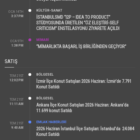
KÜLTÜR-SANAT
OCA 14TH
3:37 PM
İSTANBULSMD “I2P – IDEA TO PRODUCT”
STÜDYOSUNDA ÜRETİLEN “ÖZ ELEŞTİRİ-SELF
CRITICISM” ENSTELASYONU ZİYARETE AÇILDI
MİMARİ
OCA 9TH
1:38 PM
“MİMARLIKTA BAŞARI, İŞ BİRLİĞİNDEN GEÇİYOR”
SATIŞ
BÖLGESEL
TEM 21ST
12:02 PM
İzmir İlçe Konut Satışları 2026 Haziran: İzmir’de 7.791
Konut Satıldı
BÖLGESEL
TEM 21ST
11:11 AM
Ankara İlçe Konut Satışları 2026 Haziran: Ankara’da
11.699 konut Satıldı
EMLAK HABERLERI
TEM 21ST
9:40 AM
2026 Haziran İstanbul İlçe Satışları: İstanbul’da 24.084
Konut Satıldı