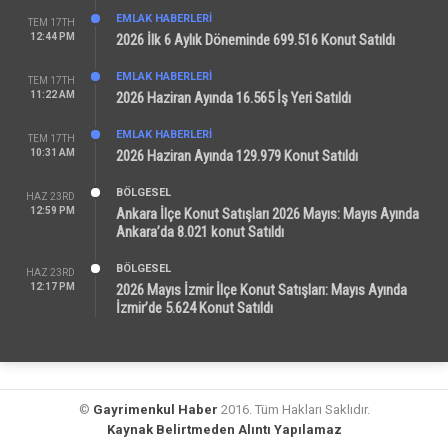
EMLAK HABERLERI
TEM 17TH
12:44 PM
2026 İlk 6 Aylık Döneminde 699.516 Konut Satıldı
EMLAK HABERLERI
TEM 17TH
11:22 AM
2026 Haziran Ayında 16.565 İş Yeri Satıldı
EMLAK HABERLERI
TEM 17TH
10:31 AM
2026 Haziran Ayında 129.979 Konut Satıldı
BÖLGESEL
HAZ 23RD
12:59 PM
Ankara İlçe Konut Satışları 2026 Mayıs: Mayıs Ayında
Ankara’da 8.021 konut Satıldı
BÖLGESEL
HAZ 23RD
12:17 PM
2026 Mayıs İzmir İlçe Konut Satışları: Mayıs Ayında
İzmir’de 5.624 Konut Satıldı
©
Gayrimenkul Haber
2016. Tüm Hakları Saklıdır.
Kaynak Belirtmeden Alıntı Yapılamaz