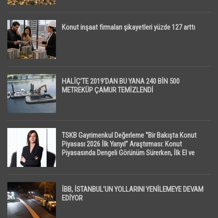
Konut inşaat firmaları şikayetleri yüzde 127 arttı
HALİÇ’TE 2019’DAN BU YANA 240 BİN 500
METREKÜP ÇAMUR TEMİZLENDİ
TSKB Gayrimenkul Değerleme “Bir Bakışta Konut
Piyasası 2026 İlk Yarıyıl” Araştırması: Konut
Piyasasında Dengeli Görünüm Sürerken, İlk El ve
İpotekli Satışlarda Sınırlı Toparlanma Dikkat Çekti
İBB, İSTANBUL’UN YOLLARINI YENİLEMEYE DEVAM
EDİYOR