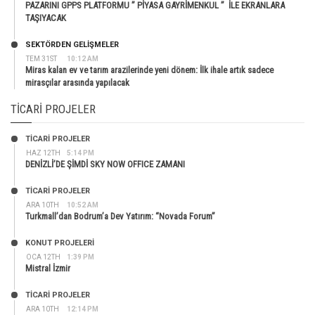
PAZARINI GPPS PLATFORMU ” PİYASA GAYRİMENKUL ” İLE EKRANLARA
TAŞIYACAK
SEKTÖRDEN GELIŞMELER
TEM 31ST
10:12 AM
Miras kalan ev ve tarım arazilerinde yeni dönem: İlk ihale artık sadece
mirasçılar arasında yapılacak
TICARI PROJELER
TİCARİ PROJELER
HAZ 12TH
5:14 PM
DENİZLİ’DE ŞİMDİ SKY NOW OFFICE ZAMANI
TİCARİ PROJELER
ARA 10TH
10:52 AM
Turkmall’dan Bodrum’a Dev Yatırım: “Novada Forum”
KONUT PROJELERI
OCA 12TH
1:39 PM
Mistral İzmir
TİCARİ PROJELER
ARA 10TH
12:14 PM