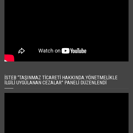
İSTEB “TAŞINMAZ TICARETI HAKKINDA YÖNETMELIKLE
İLGILI UYGULANAN CEZALAR” PANELI DÜZENLENDI