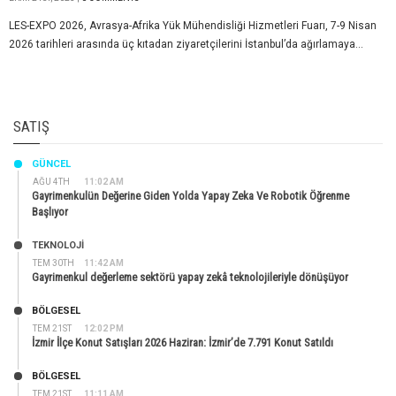
LES-EXPO 2026, Avrasya-Afrika Yük Mühendisliği Hizmetleri Fuarı, 7-9 Nisan
2026 tarihleri arasında üç kıtadan ziyaretçilerini İstanbul’da ağırlamaya...
SATIŞ
GÜNCEL
AĞU 4TH
11:02 AM
Gayrimenkulün Değerine Giden Yolda Yapay Zeka Ve Robotik Öğrenme
Başlıyor
TEKNOLOJİ
TEM 30TH
11:42 AM
Gayrimenkul değerleme sektörü yapay zekâ teknolojileriyle dönüşüyor
BÖLGESEL
TEM 21ST
12:02 PM
İzmir İlçe Konut Satışları 2026 Haziran: İzmir’de 7.791 Konut Satıldı
BÖLGESEL
TEM 21ST
11:11 AM