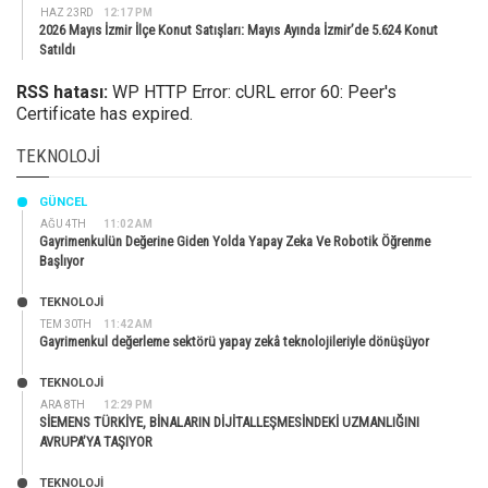
HAZ 23RD
12:17 PM
2026 Mayıs İzmir İlçe Konut Satışları: Mayıs Ayında İzmir’de 5.624 Konut
Satıldı
RSS hatası:
WP HTTP Error: cURL error 60: Peer's
Certificate has expired.
TEKNOLOJI
GÜNCEL
AĞU 4TH
11:02 AM
Gayrimenkulün Değerine Giden Yolda Yapay Zeka Ve Robotik Öğrenme
Başlıyor
TEKNOLOJİ
TEM 30TH
11:42 AM
Gayrimenkul değerleme sektörü yapay zekâ teknolojileriyle dönüşüyor
TEKNOLOJİ
ARA 8TH
12:29 PM
SİEMENS TÜRKİYE, BİNALARIN DİJİTALLEŞMESİNDEKİ UZMANLIĞINI
AVRUPA’YA TAŞIYOR
TEKNOLOJİ