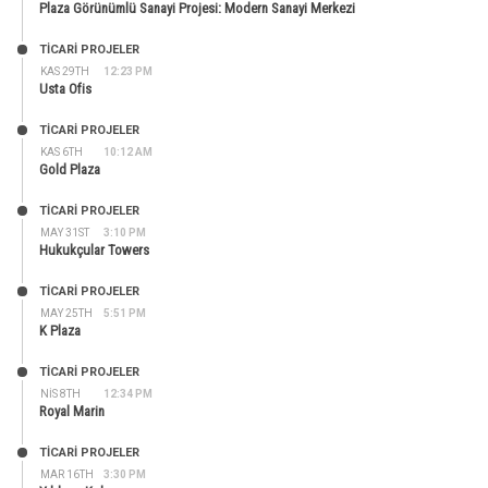
Plaza Görünümlü Sanayi Projesi: Modern Sanayi Merkezi
TİCARİ PROJELER
KAS 29TH
12:23 PM
Usta Ofis
TİCARİ PROJELER
KAS 6TH
10:12 AM
Gold Plaza
TİCARİ PROJELER
MAY 31ST
3:10 PM
Hukukçular Towers
TİCARİ PROJELER
MAY 25TH
5:51 PM
K Plaza
TİCARİ PROJELER
NIS 8TH
12:34 PM
Royal Marin
TİCARİ PROJELER
MAR 16TH
3:30 PM