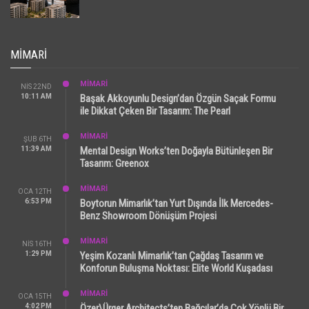
MIMARI
MİMARİ
NIS 22ND
10:11 AM
Başak Akkoyunlu Design’dan Özgün Saçak Formu
ile Dikkat Çeken Bir Tasarım: The Pearl
MİMARİ
ŞUB 6TH
11:39 AM
Mental Design Works’ten Doğayla Bütünleşen Bir
Tasarım: Greenox
MİMARİ
OCA 12TH
6:53 PM
Boytorun Mimarlık’tan Yurt Dışında İlk Mercedes-
Benz Showroom Dönüşüm Projesi
MİMARİ
NIS 16TH
1:29 PM
Yeşim Kozanlı Mimarlık’tan Çağdaş Tasarım ve
Konforun Buluşma Noktası: Elite World Kuşadası
MİMARİ
OCA 15TH
4:02 PM
Özer\Ürger Architects’ten Bağcılar’da Çok Yönlü Bir