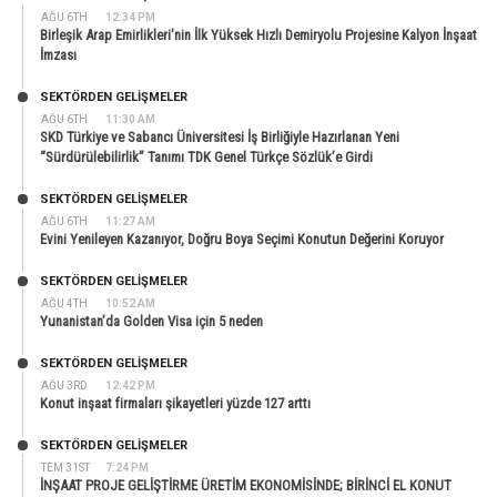
AĞU 6TH
12:34 PM
Birleşik Arap Emirlikleri’nin İlk Yüksek Hızlı Demiryolu Projesine Kalyon İnşaat
İmzası
SEKTÖRDEN GELIŞMELER
AĞU 6TH
11:30 AM
SKD Türkiye ve Sabancı Üniversitesi İş Birliğiyle Hazırlanan Yeni
“Sürdürülebilirlik” Tanımı TDK Genel Türkçe Sözlük’e Girdi
SEKTÖRDEN GELIŞMELER
AĞU 6TH
11:27 AM
Evini Yenileyen Kazanıyor, Doğru Boya Seçimi Konutun Değerini Koruyor
SEKTÖRDEN GELIŞMELER
AĞU 4TH
10:52 AM
Yunanistan’da Golden Visa için 5 neden
SEKTÖRDEN GELIŞMELER
AĞU 3RD
12:42 PM
Konut inşaat firmaları şikayetleri yüzde 127 arttı
SEKTÖRDEN GELIŞMELER
TEM 31ST
7:24 PM
İNŞAAT PROJE GELİŞTİRME ÜRETİM EKONOMİSİNDE; BİRİNCİ EL KONUT