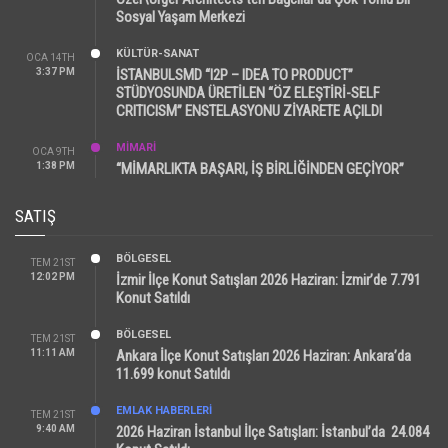
Sosyal Yaşam Merkezi
KÜLTÜR-SANAT
OCA 14TH
3:37 PM
İSTANBULSMD “I2P – IDEA TO PRODUCT”
STÜDYOSUNDA ÜRETİLEN “ÖZ ELEŞTİRİ-SELF
CRITICISM” ENSTELASYONU ZİYARETE AÇILDI
MİMARİ
OCA 9TH
1:38 PM
“MİMARLIKTA BAŞARI, İŞ BİRLİĞİNDEN GEÇİYOR”
SATIŞ
BÖLGESEL
TEM 21ST
12:02 PM
İzmir İlçe Konut Satışları 2026 Haziran: İzmir’de 7.791
Konut Satıldı
BÖLGESEL
TEM 21ST
11:11 AM
Ankara İlçe Konut Satışları 2026 Haziran: Ankara’da
11.699 konut Satıldı
EMLAK HABERLERI
TEM 21ST
9:40 AM
2026 Haziran İstanbul İlçe Satışları: İstanbul’da 24.084