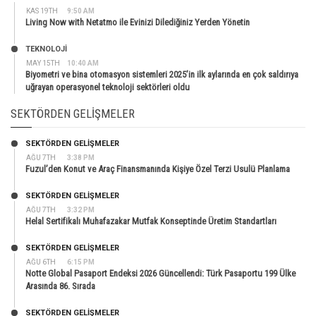
KAS 19TH
9:50 AM
Living Now with Netatmo ile Evinizi Dilediğiniz Yerden Yönetin
TEKNOLOJİ
MAY 15TH
10:40 AM
Biyometri ve bina otomasyon sistemleri 2025’in ilk aylarında en çok saldırıya
uğrayan operasyonel teknoloji sektörleri oldu
SEKTÖRDEN GELIŞMELER
SEKTÖRDEN GELIŞMELER
AĞU 7TH
3:38 PM
Fuzul’den Konut ve Araç Finansmanında Kişiye Özel Terzi Usulü Planlama
SEKTÖRDEN GELIŞMELER
AĞU 7TH
3:32 PM
Helal Sertifikalı Muhafazakar Mutfak Konseptinde Üretim Standartları
SEKTÖRDEN GELIŞMELER
AĞU 6TH
6:15 PM
Notte Global Pasaport Endeksi 2026 Güncellendi: Türk Pasaportu 199 Ülke
Arasında 86. Sırada
SEKTÖRDEN GELIŞMELER