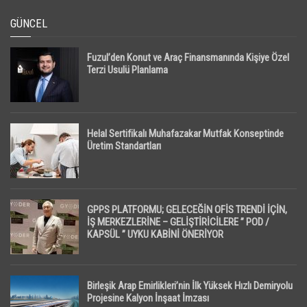
GÜNCEL
Fuzul’den Konut ve Araç Finansmanında Kişiye Özel
Terzi Usulü Planlama
Helal Sertifikalı Muhafazakar Mutfak Konseptinde
Üretim Standartları
GPPS PLATFORMU; GELECEĞİN OFİS TRENDİ İÇİN,
İŞ MERKEZLERİNE – GELİŞTİRİCİLERE ” POD /
KAPSÜL ” UYKU KABİNİ ÖNERİYOR
Birleşik Arap Emirlikleri’nin İlk Yüksek Hızlı Demiryolu
Projesine Kalyon İnşaat İmzası