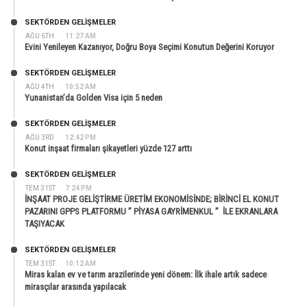
SEKTÖRDEN GELIŞMELER
AĞU 6TH
11:27 AM
Evini Yenileyen Kazanıyor, Doğru Boya Seçimi Konutun Değerini Koruyor
SEKTÖRDEN GELIŞMELER
AĞU 4TH
10:52 AM
Yunanistan’da Golden Visa için 5 neden
SEKTÖRDEN GELIŞMELER
AĞU 3RD
12:42 PM
Konut inşaat firmaları şikayetleri yüzde 127 arttı
SEKTÖRDEN GELIŞMELER
TEM 31ST
7:24 PM
İNŞAAT PROJE GELİŞTİRME ÜRETİM EKONOMİSİNDE; BİRİNCİ EL KONUT
PAZARINI GPPS PLATFORMU ” PİYASA GAYRİMENKUL ” İLE EKRANLARA
TAŞIYACAK
SEKTÖRDEN GELIŞMELER
TEM 31ST
10:12 AM
Miras kalan ev ve tarım arazilerinde yeni dönem: İlk ihale artık sadece
mirasçılar arasında yapılacak