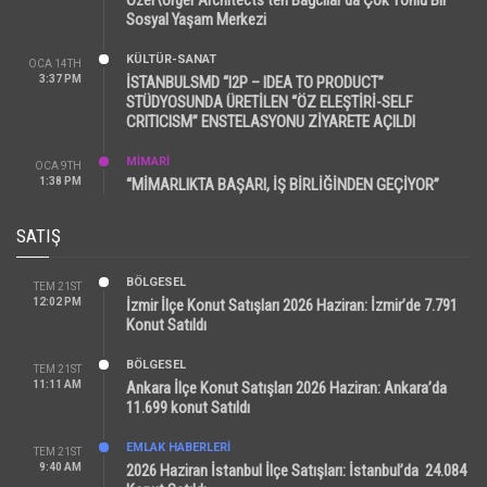
Sosyal Yaşam Merkezi
KÜLTÜR-SANAT
OCA 14TH
3:37 PM
İSTANBULSMD “I2P – IDEA TO PRODUCT”
STÜDYOSUNDA ÜRETİLEN “ÖZ ELEŞTİRİ-SELF
CRITICISM” ENSTELASYONU ZİYARETE AÇILDI
MİMARİ
OCA 9TH
1:38 PM
“MİMARLIKTA BAŞARI, İŞ BİRLİĞİNDEN GEÇİYOR”
SATIŞ
BÖLGESEL
TEM 21ST
12:02 PM
İzmir İlçe Konut Satışları 2026 Haziran: İzmir’de 7.791
Konut Satıldı
BÖLGESEL
TEM 21ST
11:11 AM
Ankara İlçe Konut Satışları 2026 Haziran: Ankara’da
11.699 konut Satıldı
EMLAK HABERLERI
TEM 21ST
9:40 AM
2026 Haziran İstanbul İlçe Satışları: İstanbul’da 24.084