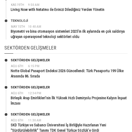
KAS 19TH
9:50 AM
Living Now with Netatmo ile Evinizi Dilediğiniz Yerden Yönetin
TEKNOLOJİ
MAY 15TH
10:40 AM
Biyometri ve bina otomasyon sistemleri 2025’in ilk aylarında en çok saldırıya
uğrayan operasyonel teknoloji sektörleri oldu
SEKTÖRDEN GELIŞMELER
SEKTÖRDEN GELIŞMELER
AĞU 6TH
6:15 PM
Notte Global Pasaport Endeksi 2026 Güncellendi: Türk Pasaportu 199 Ülke
Arasında 86. Sırada
SEKTÖRDEN GELIŞMELER
AĞU 6TH
12:34 PM
Birleşik Arap Emirlikleri’nin İlk Yüksek Hızlı Demiryolu Projesine Kalyon İnşaat
İmzası
SEKTÖRDEN GELIŞMELER
AĞU 6TH
11:30 AM
SKD Türkiye ve Sabancı Üniversitesi İş Birliğiyle Hazırlanan Yeni
“Sürdürülebilirlik” Tanımı TDK Genel Türkçe Sözlük’e Girdi