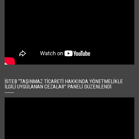
İSTEB “TAŞINMAZ TICARETI HAKKINDA YÖNETMELIKLE
İLGILI UYGULANAN CEZALAR” PANELI DÜZENLENDI