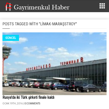
POSTS TAGGED WITH "LIMAK-MARAŞSTROY"
GÜNCEL
Rusya'da iki Türk şirketi finale kaldı
OCAK 19TH, 2016 |
0 COMMENTS