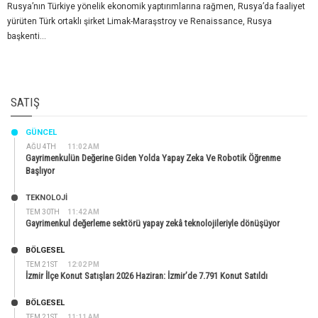
Rusya’nın Türkiye yönelik ekonomik yaptırımlarına rağmen, Rusya’da faaliyet
yürüten Türk ortaklı şirket Limak-Maraşstroy ve Renaissance, Rusya
başkenti...
SATIŞ
GÜNCEL
AĞU 4TH
11:02 AM
Gayrimenkulün Değerine Giden Yolda Yapay Zeka Ve Robotik Öğrenme
Başlıyor
TEKNOLOJİ
TEM 30TH
11:42 AM
Gayrimenkul değerleme sektörü yapay zekâ teknolojileriyle dönüşüyor
BÖLGESEL
TEM 21ST
12:02 PM
İzmir İlçe Konut Satışları 2026 Haziran: İzmir’de 7.791 Konut Satıldı
BÖLGESEL
TEM 21ST
11:11 AM