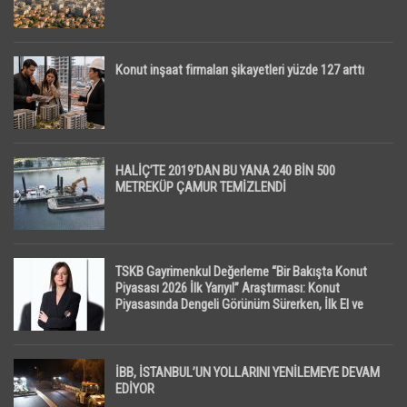
Konut inşaat firmaları şikayetleri yüzde 127 arttı
HALİÇ’TE 2019’DAN BU YANA 240 BİN 500
METREKÜP ÇAMUR TEMİZLENDİ
TSKB Gayrimenkul Değerleme “Bir Bakışta Konut
Piyasası 2026 İlk Yarıyıl” Araştırması: Konut
Piyasasında Dengeli Görünüm Sürerken, İlk El ve
İpotekli Satışlarda Sınırlı Toparlanma Dikkat Çekti
İBB, İSTANBUL’UN YOLLARINI YENİLEMEYE DEVAM
EDİYOR