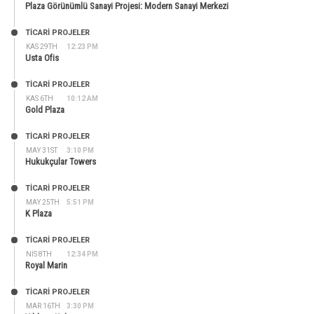
Plaza Görünümlü Sanayi Projesi: Modern Sanayi Merkezi
TİCARİ PROJELER
KAS 29TH
12:23 PM
Usta Ofis
TİCARİ PROJELER
KAS 6TH
10:12 AM
Gold Plaza
TİCARİ PROJELER
MAY 31ST
3:10 PM
Hukukçular Towers
TİCARİ PROJELER
MAY 25TH
5:51 PM
K Plaza
TİCARİ PROJELER
NIS 8TH
12:34 PM
Royal Marin
TİCARİ PROJELER
MAR 16TH
3:30 PM