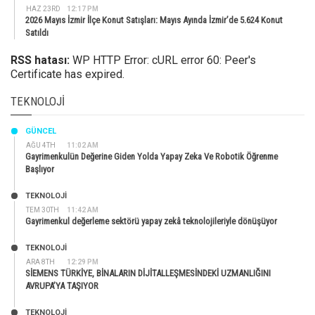
HAZ 23RD
12:17 PM
2026 Mayıs İzmir İlçe Konut Satışları: Mayıs Ayında İzmir’de 5.624 Konut
Satıldı
RSS hatası:
WP HTTP Error: cURL error 60: Peer's
Certificate has expired.
TEKNOLOJI
GÜNCEL
AĞU 4TH
11:02 AM
Gayrimenkulün Değerine Giden Yolda Yapay Zeka Ve Robotik Öğrenme
Başlıyor
TEKNOLOJİ
TEM 30TH
11:42 AM
Gayrimenkul değerleme sektörü yapay zekâ teknolojileriyle dönüşüyor
TEKNOLOJİ
ARA 8TH
12:29 PM
SİEMENS TÜRKİYE, BİNALARIN DİJİTALLEŞMESİNDEKİ UZMANLIĞINI
AVRUPA’YA TAŞIYOR
TEKNOLOJİ