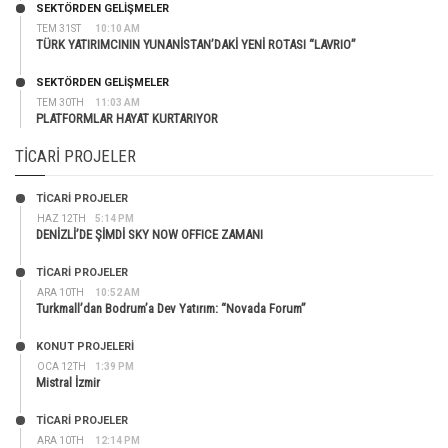
SEKTÖRDEN GELIŞMELER
TEM 31ST
10:10 AM
TÜRK YATIRIMCININ YUNANİSTAN’DAKİ YENİ ROTASI “LAVRIO”
SEKTÖRDEN GELIŞMELER
TEM 30TH
11:03 AM
PLATFORMLAR HAYAT KURTARIYOR
TICARI PROJELER
TİCARİ PROJELER
HAZ 12TH
5:14 PM
DENİZLİ’DE ŞİMDİ SKY NOW OFFICE ZAMANI
TİCARİ PROJELER
ARA 10TH
10:52 AM
Turkmall’dan Bodrum’a Dev Yatırım: “Novada Forum”
KONUT PROJELERI
OCA 12TH
1:39 PM
Mistral İzmir
TİCARİ PROJELER
ARA 10TH
12:14 PM