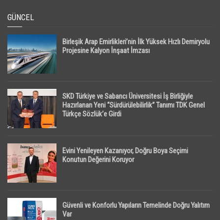
GÜNCEL
Birleşik Arap Emirlikleri’nin İlk Yüksek Hızlı Demiryolu
Projesine Kalyon İnşaat İmzası
SKD Türkiye ve Sabancı Üniversitesi İş Birliğiyle
Hazırlanan Yeni “Sürdürülebilirlik” Tanımı TDK Genel
Türkçe Sözlük’e Girdi
Evini Yenileyen Kazanıyor, Doğru Boya Seçimi
Konutun Değerini Koruyor
Güvenli ve Konforlu Yapıların Temelinde Doğru Yalıtım
Var