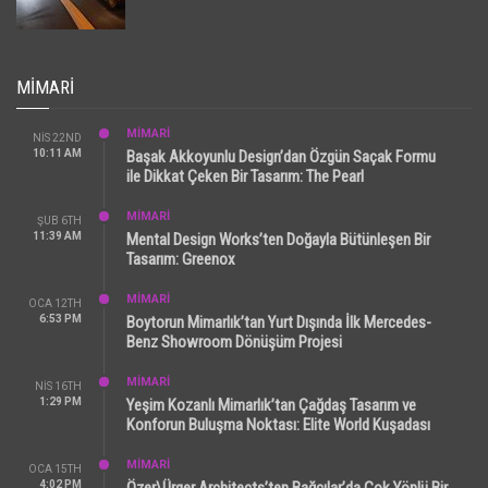
MIMARI
MİMARİ
NIS 22ND
10:11 AM
Başak Akkoyunlu Design’dan Özgün Saçak Formu
ile Dikkat Çeken Bir Tasarım: The Pearl
MİMARİ
ŞUB 6TH
11:39 AM
Mental Design Works’ten Doğayla Bütünleşen Bir
Tasarım: Greenox
MİMARİ
OCA 12TH
6:53 PM
Boytorun Mimarlık’tan Yurt Dışında İlk Mercedes-
Benz Showroom Dönüşüm Projesi
MİMARİ
NIS 16TH
1:29 PM
Yeşim Kozanlı Mimarlık’tan Çağdaş Tasarım ve
Konforun Buluşma Noktası: Elite World Kuşadası
MİMARİ
OCA 15TH
4:02 PM
Özer\Ürger Architects’ten Bağcılar’da Çok Yönlü Bir