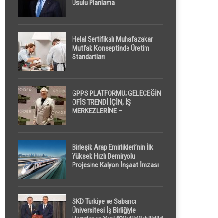
Usulü Planlama
Helal Sertifikalı Muhafazakar
Mutfak Konseptinde Üretim
Standartları
GPPS PLATFORMU; GELECEĞİN
OFİS TRENDİ İÇİN, İŞ
MERKEZLERİNE –
GELİŞTİRİCİLERE ” POD /
KAPSÜL ” UYKU KABİNİ
ÖNERİYOR
Birleşik Arap Emirlikleri’nin İlk
Yüksek Hızlı Demiryolu
Projesine Kalyon İnşaat İmzası
SKD Türkiye ve Sabancı
Üniversitesi İş Birliğiyle