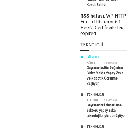
Konut Satıldı
RSS hatası:
WP HTTP
Error: cURL error 60:
Peer's Certificate has
expired.
TEKNOLOJI
GÜNCEL
AĞU 4TH
11:02 AM
Gayrimenkulün Değerine
Giden Yolda Yapay Zeka
Ve Robotik Öğrenme
Başlıyor
TEKNOLOJİ
TEM 30TH
11:42 AM
Gayrimenkul değerleme
sektörü yapay zekâ
teknolojileriyle dönüşüyor
TEKNOLOJİ