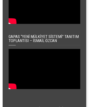
GAPAS “YENI MÜLKIYET SISTEMI” TANITIM
TOPLANTISI – İSMAIL ÖZCAN