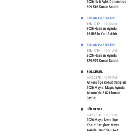
2026 İlk 6 Aylık Döneminde
699.516 Konut Satıldı
EMLAK HABERLERI
TEM 17TH
11:22 AM
2026 Haziran Ayında
16.565 İş Yeri Satıldı
EMLAK HABERLERI
TEM 17TH
10:31 AM
2026 Haziran Ayında
129.979 Konut Satıldı
BÖLGESEL
HAZ 23RD
12:59 PM
Ankara İlçe Konut Satışları
2026 Mayıs: Mayıs Ayında
Ankara’da 8.021 konut
Satıldı
BÖLGESEL
HAZ 23RD
12:17 PM
2026 Mayıs İzmir İlçe
Konut Satışları: Mayıs
Ayında İzmir’de 5.624