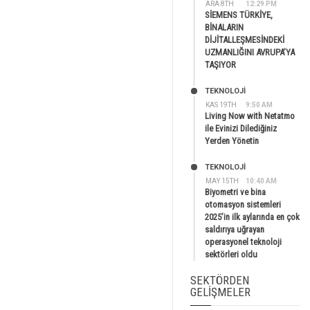
ARA 8TH
12:29 PM
SİEMENS TÜRKİYE,
BİNALARIN
DİJİTALLEŞMESİNDEKİ
UZMANLIĞINI AVRUPA’YA
TAŞIYOR
TEKNOLOJİ
KAS 19TH
9:50 AM
Living Now with Netatmo
ile Evinizi Dilediğiniz
Yerden Yönetin
TEKNOLOJİ
MAY 15TH
10:40 AM
Biyometri ve bina
otomasyon sistemleri
2025’in ilk aylarında en çok
saldırıya uğrayan
operasyonel teknoloji
sektörleri oldu
SEKTÖRDEN
GELIŞMELER