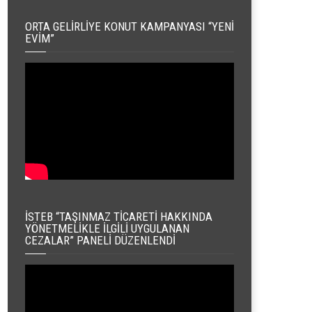
ORTA GELIRLIYE KONUT KAMPANYASI “YENI
EVIM”
İSTEB “TAŞINMAZ TICARETI HAKKINDA
YÖNETMELIKLE İLGILI UYGULANAN
CEZALAR” PANELI DÜZENLENDI