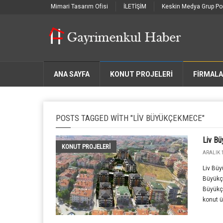
Mimari Tasarım Ofisi
İLETİŞİM
Keskin Medya Grup Por
ANA SAYFA
KONUT PROJELERİ
FIRMAL
POSTS TAGGED WITH "LIV BÜYÜKÇEKMECE"
Liv B
KONUT PROJELERI
ARALIK 1
Liv Büy
Büyükç
Büyükç
konut ü