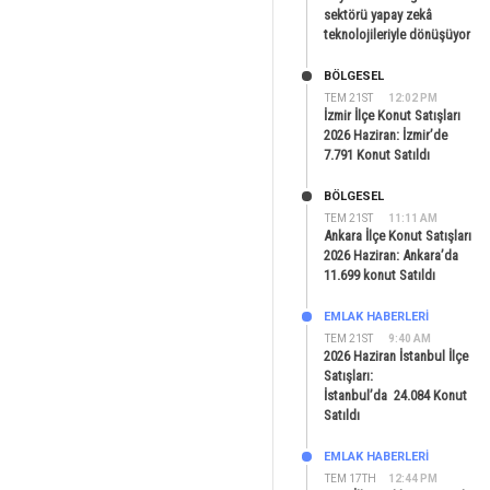
sektörü yapay zekâ
teknolojileriyle dönüşüyor
BÖLGESEL
TEM 21ST
12:02 PM
İzmir İlçe Konut Satışları
2026 Haziran: İzmir’de
7.791 Konut Satıldı
BÖLGESEL
TEM 21ST
11:11 AM
Ankara İlçe Konut Satışları
2026 Haziran: Ankara’da
11.699 konut Satıldı
EMLAK HABERLERI
TEM 21ST
9:40 AM
2026 Haziran İstanbul İlçe
Satışları:
İstanbul’da 24.084 Konut
Satıldı
EMLAK HABERLERI
TEM 17TH
12:44 PM