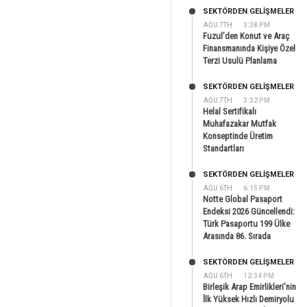
SEKTÖRDEN GELIŞMELER
AĞU 7TH
3:38 PM
Fuzul’den Konut ve Araç
Finansmanında Kişiye Özel
Terzi Usulü Planlama
SEKTÖRDEN GELIŞMELER
AĞU 7TH
3:32 PM
Helal Sertifikalı
Muhafazakar Mutfak
Konseptinde Üretim
Standartları
SEKTÖRDEN GELIŞMELER
AĞU 6TH
6:15 PM
Notte Global Pasaport
Endeksi 2026 Güncellendi:
Türk Pasaportu 199 Ülke
Arasında 86. Sırada
SEKTÖRDEN GELIŞMELER
AĞU 6TH
12:34 PM
Birleşik Arap Emirlikleri’nin
İlk Yüksek Hızlı Demiryolu