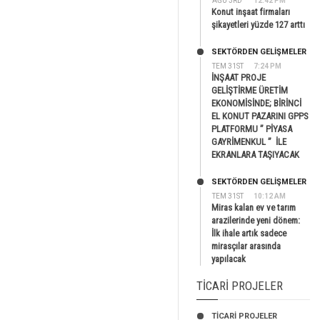
AĞU 3RD
12:42 PM
Konut inşaat firmaları
şikayetleri yüzde 127 arttı
SEKTÖRDEN GELIŞMELER
TEM 31ST
7:24 PM
İNŞAAT PROJE
GELİŞTİRME ÜRETİM
EKONOMİSİNDE; BİRİNCİ
EL KONUT PAZARINI GPPS
PLATFORMU ” PİYASA
GAYRİMENKUL ” İLE
EKRANLARA TAŞIYACAK
SEKTÖRDEN GELIŞMELER
TEM 31ST
10:12 AM
Miras kalan ev ve tarım
arazilerinde yeni dönem:
İlk ihale artık sadece
mirasçılar arasında
yapılacak
TICARI PROJELER
TİCARİ PROJELER