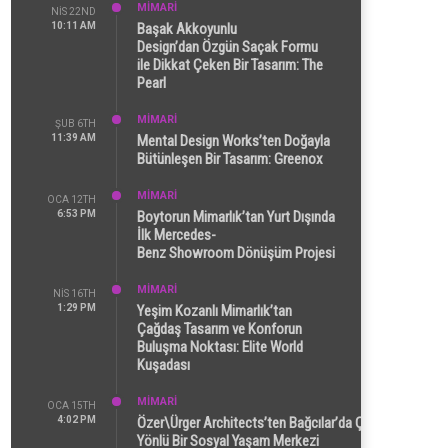
MİMARİ
NIS 22ND
10:11 AM
Başak Akkoyunlu
Design’dan Özgün Saçak Formu
ile Dikkat Çeken Bir Tasarım: The
Pearl
MİMARİ
ŞUB 6TH
11:39 AM
Mental Design Works’ten Doğayla
Bütünleşen Bir Tasarım: Greenox
MİMARİ
OCA 12TH
6:53 PM
Boytorun Mimarlık’tan Yurt Dışında
İlk Mercedes-
Benz Showroom Dönüşüm Projesi
MİMARİ
NIS 16TH
1:29 PM
Yeşim Kozanlı Mimarlık’tan
Çağdaş Tasarım ve Konforun
Buluşma Noktası: Elite World
Kuşadası
MİMARİ
OCA 15TH
4:02 PM
Özer\Ürger Architects’ten Bağcılar’da Çok
Yönlü Bir Sosyal Yaşam Merkezi