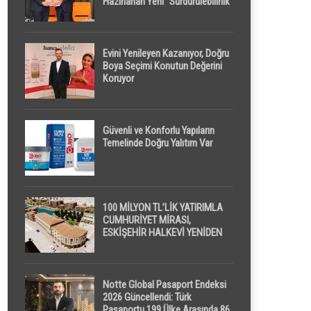
Hazırlanan Yeni “Sürdürülebilirlik”
Tanımı TDK Genel Türkçe
Sözlük’e Girdi
Evini Yenileyen Kazanıyor, Doğru
Boya Seçimi Konutun Değerini
Koruyor
Güvenli ve Konforlu Yapıların
Temelinde Doğru Yalıtım Var
100 MİLYON TL’LİK YATIRIMLA
CUMHURİYET MİRASI,
ESKİŞEHİR HALKEVİ YENİDEN
HAYAT BULUYOR
Notte Global Pasaport Endeksi
2026 Güncellendi: Türk
Pasaportu 199 Ülke Arasında 86.