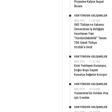
Projesine Kalyon İnşaat
İmzası
SEKTÖRDEN GELIŞMELER
AĞU 6TH
11:30 AM
SKD Türkiye ve Sabancı
Üniversitesi İş Birliğiyle
Hazırlanan Yeni
“Sürdürülebilirlik” Tanımı
TDK Genel Türkçe
Sözlük’e Girdi
SEKTÖRDEN GELIŞMELER
AĞU 6TH
11:27 AM
Evini Yenileyen Kazanıyor,
Doğru Boya Seçimi
Konutun Değerini Koruyor
SEKTÖRDEN GELIŞMELER
AĞU 4TH
10:52 AM
Yunanistan’da Golden Visa
için 5 neden
SEKTÖRDEN GELIŞMELER