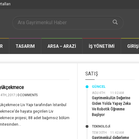
talları
AR
TASARIM
ARSA – ARAZİ
İŞ YÖNETİMİ
GİRİŞ
SATIŞ
üyükçekmece
GÜNCEL
AĞU 4TH
11:02 AM
4TH, 2017 |
0 COMMENTS
Gayrimenkulün Değerine
Giden Yolda Yapay Zeka
ükçekmece Liv Yapı tarafından İstanbul
Ve Robotik Öğrenme
ekmece'de hayata geçirilen Liv
Başlıyor
ekmece projesi, 88 adet bağımsız bölüm
nitesinden...
TEKNOLOJİ
TEM 30TH
11:42 AM
Gayrimenkul değerleme