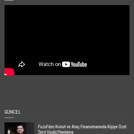
GÜNCEL
Fuzul’den Konut ve Araç Finansmanında Kişiye Özel
Terzi Usulü Planlama