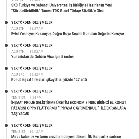
AĞU 6TH
11:30 AM
SKD Türkiye ve Sabancı Üniversitesi İş Birliğiyle Hazırlanan Yeni
“Sürdürülebilirlik” Tanımı TDK Genel Türkçe Sözlük’e Girdi
SEKTÖRDEN GELIŞMELER
AĞU 6TH
11:27 AM
Evini Yenileyen Kazanıyor, Doğru Boya Seçimi Konutun Değerini Koruyor
SEKTÖRDEN GELIŞMELER
AĞU 4TH
10:52 AM
Yunanistan’da Golden Visa için 5 neden
SEKTÖRDEN GELIŞMELER
AĞU 3RD
12:42 PM
Konut inşaat firmaları şikayetleri yüzde 127 arttı
SEKTÖRDEN GELIŞMELER
TEM 31ST
7:24 PM
İNŞAAT PROJE GELİŞTİRME ÜRETİM EKONOMİSİNDE; BİRİNCİ EL KONUT
PAZARINI GPPS PLATFORMU ” PİYASA GAYRİMENKUL ” İLE EKRANLARA
TAŞIYACAK
SEKTÖRDEN GELIŞMELER
TEM 31ST
10:12 AM
Miras kalan ev ve tarım arazilerinde yeni dönem: İlk ihale artık sadece