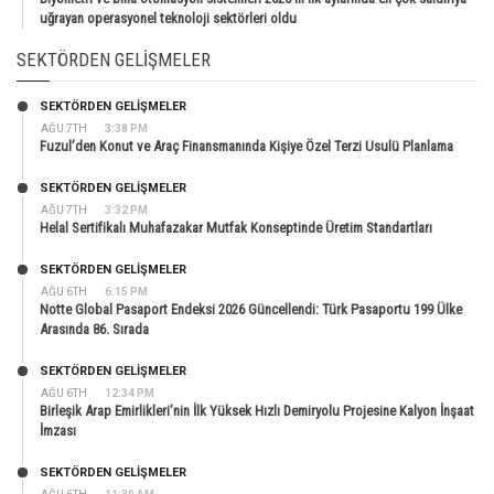
uğrayan operasyonel teknoloji sektörleri oldu
SEKTÖRDEN GELIŞMELER
SEKTÖRDEN GELIŞMELER
AĞU 7TH
3:38 PM
Fuzul’den Konut ve Araç Finansmanında Kişiye Özel Terzi Usulü Planlama
SEKTÖRDEN GELIŞMELER
AĞU 7TH
3:32 PM
Helal Sertifikalı Muhafazakar Mutfak Konseptinde Üretim Standartları
SEKTÖRDEN GELIŞMELER
AĞU 6TH
6:15 PM
Notte Global Pasaport Endeksi 2026 Güncellendi: Türk Pasaportu 199 Ülke
Arasında 86. Sırada
SEKTÖRDEN GELIŞMELER
AĞU 6TH
12:34 PM
Birleşik Arap Emirlikleri’nin İlk Yüksek Hızlı Demiryolu Projesine Kalyon İnşaat
İmzası
SEKTÖRDEN GELIŞMELER