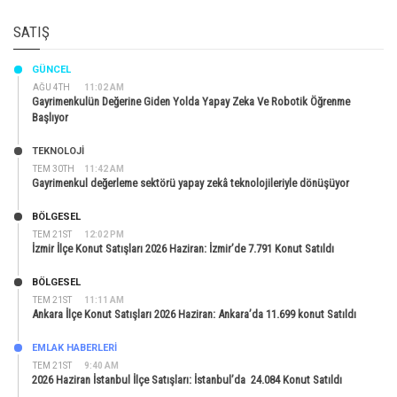
SATIŞ
GÜNCEL
AĞU 4TH
11:02 AM
Gayrimenkulün Değerine Giden Yolda Yapay Zeka Ve Robotik Öğrenme
Başlıyor
TEKNOLOJİ
TEM 30TH
11:42 AM
Gayrimenkul değerleme sektörü yapay zekâ teknolojileriyle dönüşüyor
BÖLGESEL
TEM 21ST
12:02 PM
İzmir İlçe Konut Satışları 2026 Haziran: İzmir’de 7.791 Konut Satıldı
BÖLGESEL
TEM 21ST
11:11 AM
Ankara İlçe Konut Satışları 2026 Haziran: Ankara’da 11.699 konut Satıldı
EMLAK HABERLERI
TEM 21ST
9:40 AM
2026 Haziran İstanbul İlçe Satışları: İstanbul’da 24.084 Konut Satıldı