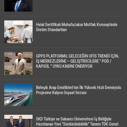
Helal Sertifikalı Muhafazakar Mutfak Konseptinde
Üretim Standartları
GPPS PLATFORMU; GELECEĞİN OFİS TRENDİ İÇİN,
İŞ MERKEZLERİNE – GELİŞTİRİCİLERE ” POD /
KAPSÜL ” UYKU KABİNİ ÖNERİYOR
Birleşik Arap Emirlikleri’nin İlk Yüksek Hızlı Demiryolu
Projesine Kalyon İnşaat İmzası
SKD Türkiye ve Sabancı Üniversitesi İş Birliğiyle
Hazırlanan Yeni “Sürdürülebilirlik” Tanımı TDK Genel