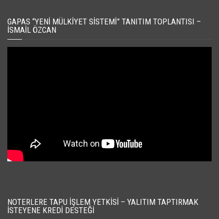
GAPAS “YENI MÜLKIYET SISTEMI” TANITIM TOPLANTISI –
İSMAIL ÖZCAN
NOTERLERE TAPU İŞLEM YETKISI – YALITIM TAPTIRMAK
İSTEYENE KREDI DESTEĞI