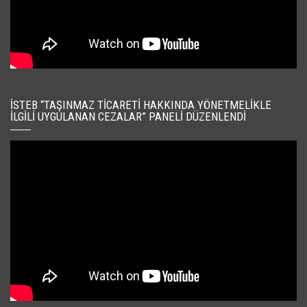
İSTEB “TAŞINMAZ TICARETI HAKKINDA YÖNETMELIKLE
İLGILI UYGULANAN CEZALAR” PANELI DÜZENLENDI