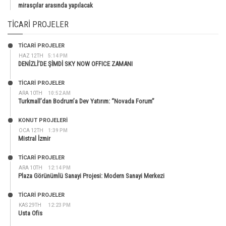
mirasçılar arasında yapılacak
TICARI PROJELER
TİCARİ PROJELER
HAZ 12TH
5:14 PM
DENİZLİ’DE ŞİMDİ SKY NOW OFFICE ZAMANI
TİCARİ PROJELER
ARA 10TH
10:52 AM
Turkmall’dan Bodrum’a Dev Yatırım: “Novada Forum”
KONUT PROJELERI
OCA 12TH
1:39 PM
Mistral İzmir
TİCARİ PROJELER
ARA 10TH
12:14 PM
Plaza Görünümlü Sanayi Projesi: Modern Sanayi Merkezi
TİCARİ PROJELER
KAS 29TH
12:23 PM
Usta Ofis