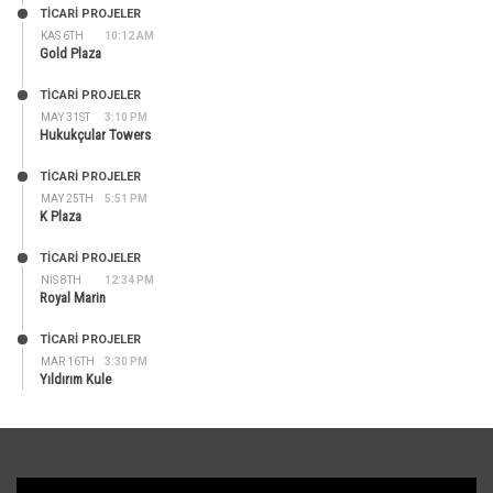
TİCARİ PROJELER
KAS 6TH
10:12 AM
Gold Plaza
TİCARİ PROJELER
MAY 31ST
3:10 PM
Hukukçular Towers
TİCARİ PROJELER
MAY 25TH
5:51 PM
K Plaza
TİCARİ PROJELER
NIS 8TH
12:34 PM
Royal Marin
TİCARİ PROJELER
MAR 16TH
3:30 PM
Yıldırım Kule