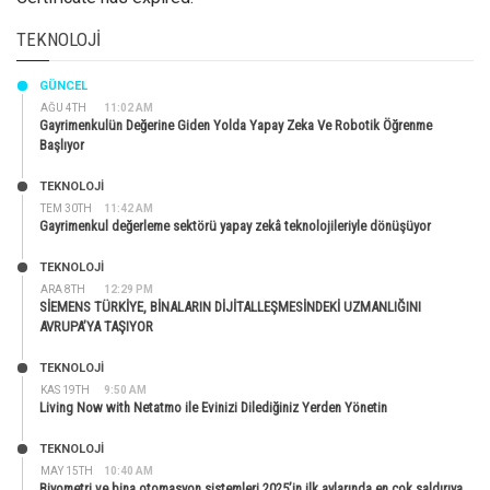
TEKNOLOJI
GÜNCEL
AĞU 4TH
11:02 AM
Gayrimenkulün Değerine Giden Yolda Yapay Zeka Ve Robotik Öğrenme
Başlıyor
TEKNOLOJİ
TEM 30TH
11:42 AM
Gayrimenkul değerleme sektörü yapay zekâ teknolojileriyle dönüşüyor
TEKNOLOJİ
ARA 8TH
12:29 PM
SİEMENS TÜRKİYE, BİNALARIN DİJİTALLEŞMESİNDEKİ UZMANLIĞINI
AVRUPA’YA TAŞIYOR
TEKNOLOJİ
KAS 19TH
9:50 AM
Living Now with Netatmo ile Evinizi Dilediğiniz Yerden Yönetin
TEKNOLOJİ
MAY 15TH
10:40 AM
Biyometri ve bina otomasyon sistemleri 2025’in ilk aylarında en çok saldırıya