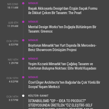
MİMARİ
NIS 22ND
10:11 AM
Başak Akkoyunlu Design’dan Özgün Saçak Formu
ile Dikkat Çeken Bir Tasarım: The Pearl
MİMARİ
ŞUB 6TH
11:39 AM
Mental Design Works’ten Doğayla Bütünleşen Bir
Tasarım: Greenox
MİMARİ
OCA 12TH
6:53 PM
Boytorun Mimarlık’tan Yurt Dışında İlk Mercedes-
Benz Showroom Dönüşüm Projesi
MİMARİ
NIS 16TH
1:29 PM
Yeşim Kozanlı Mimarlık’tan Çağdaş Tasarım ve
Konforun Buluşma Noktası: Elite World Kuşadası
MİMARİ
OCA 15TH
4:02 PM
Özer\Ürger Architects’ten Bağcılar’da Çok Yönlü Bir
Sosyal Yaşam Merkezi
KÜLTÜR-SANAT
OCA 14TH
3:37 PM
İSTANBULSMD “I2P – IDEA TO PRODUCT”
STÜDYOSUNDA ÜRETİLEN “ÖZ ELEŞTİRİ-SELF