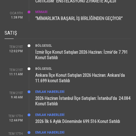
CRITICISM” ENSTELASYONU ZİYARETE AÇILDI
MİMARİ
OCA 9TH
1:38 PM
“MİMARLIKTA BAŞARI, İŞ BİRLİĞİNDEN GEÇİYOR”
SATIŞ
BÖLGESEL
TEM 21ST
12:02 PM
İzmir İlçe Konut Satışları 2026 Haziran: İzmir’de 7.791
Konut Satıldı
BÖLGESEL
TEM 21ST
11:11 AM
Ankara İlçe Konut Satışları 2026 Haziran: Ankara’da
11.699 konut Satıldı
EMLAK HABERLERI
TEM 21ST
9:40 AM
2026 Haziran İstanbul İlçe Satışları: İstanbul’da 24.084
Konut Satıldı
EMLAK HABERLERI
TEM 17TH
12:44 PM
2026 İlk 6 Aylık Döneminde 699.516 Konut Satıldı
EMLAK HABERLERI
TEM 17TH