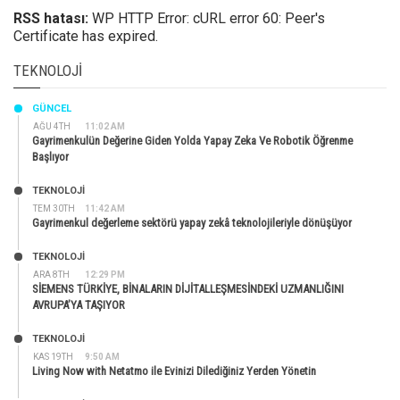
RSS hatası:
WP HTTP Error: cURL error 60: Peer's
Certificate has expired.
TEKNOLOJI
GÜNCEL
AĞU 4TH
11:02 AM
Gayrimenkulün Değerine Giden Yolda Yapay Zeka Ve Robotik Öğrenme
Başlıyor
TEKNOLOJİ
TEM 30TH
11:42 AM
Gayrimenkul değerleme sektörü yapay zekâ teknolojileriyle dönüşüyor
TEKNOLOJİ
ARA 8TH
12:29 PM
SİEMENS TÜRKİYE, BİNALARIN DİJİTALLEŞMESİNDEKİ UZMANLIĞINI
AVRUPA’YA TAŞIYOR
TEKNOLOJİ
KAS 19TH
9:50 AM
Living Now with Netatmo ile Evinizi Dilediğiniz Yerden Yönetin