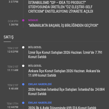
3:37 PM
İSTANBULSMD “I2P – IDEA TO PRODUCT”
STÜDYOSUNDA ÜRETİLEN “ÖZ ELEŞTİRİ-SELF
CRITICISM” ENSTELASYONU ZİYARETE AÇILDI
MİMARİ
OCA 9TH
1:38 PM
“MİMARLIKTA BAŞARI, İŞ BİRLİĞİNDEN GEÇİYOR”
SATIŞ
BÖLGESEL
TEM 21ST
12:02 PM
İzmir İlçe Konut Satışları 2026 Haziran: İzmir’de 7.791
Konut Satıldı
BÖLGESEL
TEM 21ST
11:11 AM
Ankara İlçe Konut Satışları 2026 Haziran: Ankara’da
11.699 konut Satıldı
EMLAK HABERLERI
TEM 21ST
9:40 AM
2026 Haziran İstanbul İlçe Satışları: İstanbul’da 24.084
Konut Satıldı
EMLAK HABERLERI
TEM 17TH
12:44 PM
2026 İlk 6 Aylık Döneminde 699.516 Konut Satıldı