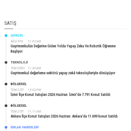
SATIŞ
GÜNCEL
AĞU 4TH
11:02 AM
Gayrimenkulün Değerine Giden Yolda Yapay Zeka Ve Robotik Öğrenme
Başlıyor
TEKNOLOJİ
TEM 30TH
11:42 AM
Gayrimenkul değerleme sektörü yapay zekâ teknolojileriyle dönüşüyor
BÖLGESEL
TEM 21ST
12:02 PM
İzmir İlçe Konut Satışları 2026 Haziran: İzmir’de 7.791 Konut Satıldı
BÖLGESEL
TEM 21ST
11:11 AM
Ankara İlçe Konut Satışları 2026 Haziran: Ankara’da 11.699 konut Satıldı
EMLAK HABERLERI