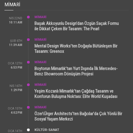
MIMARI
MİMARİ
NIS 22ND
10:11 AM
Başak Akkoyunlu Design’dan Özgün Saçak Formu
ile Dikkat Çeken Bir Tasarım: The Pearl
MİMARİ
ŞUB 6TH
11:39 AM
Mental Design Works’ten Doğayla Bütünleşen Bir
Tasarım: Greenox
MİMARİ
OCA 12TH
6:53 PM
Boytorun Mimarlık’tan Yurt Dışında İlk Mercedes-
Benz Showroom Dönüşüm Projesi
MİMARİ
NIS 16TH
1:29 PM
Yeşim Kozanlı Mimarlık’tan Çağdaş Tasarım ve
Konforun Buluşma Noktası: Elite World Kuşadası
MİMARİ
OCA 15TH
4:02 PM
Özer\Ürger Architects’ten Bağcılar’da Çok Yönlü Bir
Sosyal Yaşam Merkezi
KÜLTÜR-SANAT
OCA 14TH