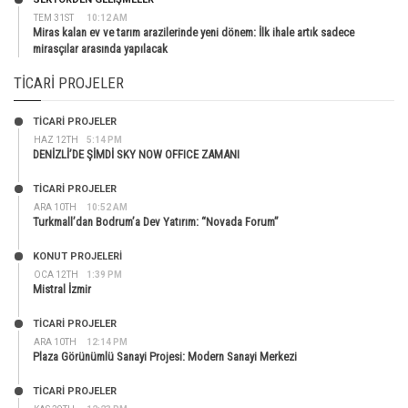
TEM 31ST
10:12 AM
Miras kalan ev ve tarım arazilerinde yeni dönem: İlk ihale artık sadece
mirasçılar arasında yapılacak
TICARI PROJELER
TİCARİ PROJELER
HAZ 12TH
5:14 PM
DENİZLİ’DE ŞİMDİ SKY NOW OFFICE ZAMANI
TİCARİ PROJELER
ARA 10TH
10:52 AM
Turkmall’dan Bodrum’a Dev Yatırım: “Novada Forum”
KONUT PROJELERI
OCA 12TH
1:39 PM
Mistral İzmir
TİCARİ PROJELER
ARA 10TH
12:14 PM
Plaza Görünümlü Sanayi Projesi: Modern Sanayi Merkezi
TİCARİ PROJELER