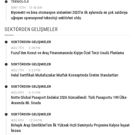
TEKNOLOJİ
MAY 15TH
10:40 AM
Biyometri ve bina otomasyon sistemleri 2025’in ilk aylarında en çok saldırıya
uğrayan operasyonel teknoloji sektörleri oldu
SEKTÖRDEN GELIŞMELER
SEKTÖRDEN GELIŞMELER
AĞU 7TH
3:38 PM
Fuzul’den Konut ve Araç Finansmanında Kişiye Özel Terzi Usulü Planlama
SEKTÖRDEN GELIŞMELER
AĞU 7TH
3:32 PM
Helal Sertifikalı Muhafazakar Mutfak Konseptinde Üretim Standartları
SEKTÖRDEN GELIŞMELER
AĞU 6TH
6:15 PM
Notte Global Pasaport Endeksi 2026 Güncellendi: Türk Pasaportu 199 Ülke
Arasında 86. Sırada
SEKTÖRDEN GELIŞMELER
AĞU 6TH
12:34 PM
Birleşik Arap Emirlikleri’nin İlk Yüksek Hızlı Demiryolu Projesine Kalyon İnşaat
İmzası