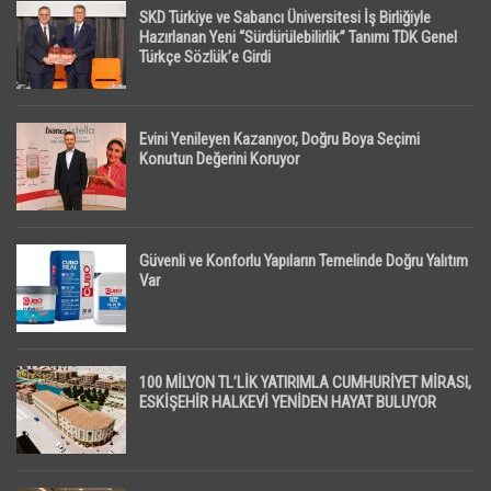
SKD Türkiye ve Sabancı Üniversitesi İş Birliğiyle
Hazırlanan Yeni “Sürdürülebilirlik” Tanımı TDK Genel
Türkçe Sözlük’e Girdi
Evini Yenileyen Kazanıyor, Doğru Boya Seçimi
Konutun Değerini Koruyor
Güvenli ve Konforlu Yapıların Temelinde Doğru Yalıtım
Var
100 MİLYON TL’LİK YATIRIMLA CUMHURİYET MİRASI,
ESKİŞEHİR HALKEVİ YENİDEN HAYAT BULUYOR