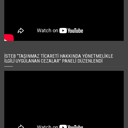
İSTEB “TAŞINMAZ TICARETI HAKKINDA YÖNETMELIKLE
İLGILI UYGULANAN CEZALAR” PANELI DÜZENLENDI