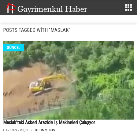
POSTS TAGGED WITH "MASLAK"
GÜNCEL
Maslak'taki Askeri Arazide İş Makineleri Çalışıyor
HAZIRAN 21ST, 2017 |
0 COMMENTS