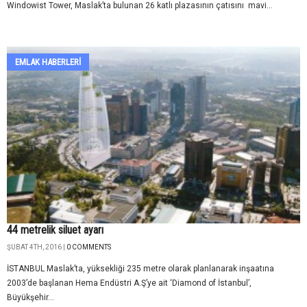
Windowist Tower, Maslak’ta bulunan 26 katlı plazasının çatısını mavi...
EMLAK HABERLERI
44 metrelik siluet ayarı
ŞUBAT 4TH, 2016 |
0 COMMENTS
İSTANBUL Maslak’ta, yüksekliği 235 metre olarak planlanarak inşaatına
2003’de başlanan Hema Endüstri A.Ş’ye ait ‘Diamond of İstanbul’,
Büyükşehir...