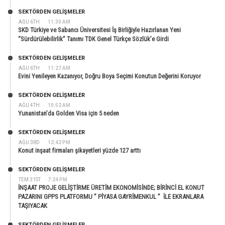
SEKTÖRDEN GELIŞMELER
AĞU 6TH
11:30 AM
SKD Türkiye ve Sabancı Üniversitesi İş Birliğiyle Hazırlanan Yeni
“Sürdürülebilirlik” Tanımı TDK Genel Türkçe Sözlük’e Girdi
SEKTÖRDEN GELIŞMELER
AĞU 6TH
11:27 AM
Evini Yenileyen Kazanıyor, Doğru Boya Seçimi Konutun Değerini Koruyor
SEKTÖRDEN GELIŞMELER
AĞU 4TH
10:52 AM
Yunanistan’da Golden Visa için 5 neden
SEKTÖRDEN GELIŞMELER
AĞU 3RD
12:42 PM
Konut inşaat firmaları şikayetleri yüzde 127 arttı
SEKTÖRDEN GELIŞMELER
TEM 31ST
7:24 PM
İNŞAAT PROJE GELİŞTİRME ÜRETİM EKONOMİSİNDE; BİRİNCİ EL KONUT
PAZARINI GPPS PLATFORMU ” PİYASA GAYRİMENKUL ” İLE EKRANLARA
TAŞIYACAK
SEKTÖRDEN GELIŞMELER