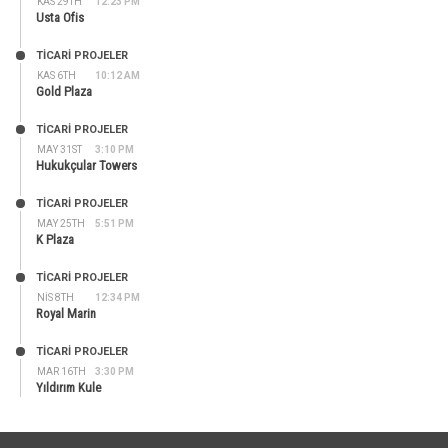
KAS 29TH
12:23 PM
Usta Ofis
TİCARİ PROJELER
KAS 6TH
10:12 AM
Gold Plaza
TİCARİ PROJELER
MAY 31ST
3:10 PM
Hukukçular Towers
TİCARİ PROJELER
MAY 25TH
5:51 PM
K Plaza
TİCARİ PROJELER
NIS 8TH
12:34 PM
Royal Marin
TİCARİ PROJELER
MAR 16TH
3:30 PM
Yıldırım Kule