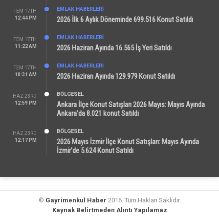
EMLAK HABERLERI
TEM 17TH
12:44 PM
2026 İlk 6 Aylık Döneminde 699.516 Konut Satıldı
EMLAK HABERLERI
TEM 17TH
11:22 AM
2026 Haziran Ayında 16.565 İş Yeri Satıldı
EMLAK HABERLERI
TEM 17TH
10:31 AM
2026 Haziran Ayında 129.979 Konut Satıldı
BÖLGESEL
HAZ 23RD
12:59 PM
Ankara İlçe Konut Satışları 2026 Mayıs: Mayıs Ayında
Ankara’da 8.021 konut Satıldı
BÖLGESEL
HAZ 23RD
12:17 PM
2026 Mayıs İzmir İlçe Konut Satışları: Mayıs Ayında
İzmir’de 5.624 Konut Satıldı
©
Gayrimenkul Haber
2016. Tüm Hakları Saklıdır.
Kaynak Belirtmeden Alıntı Yapılamaz