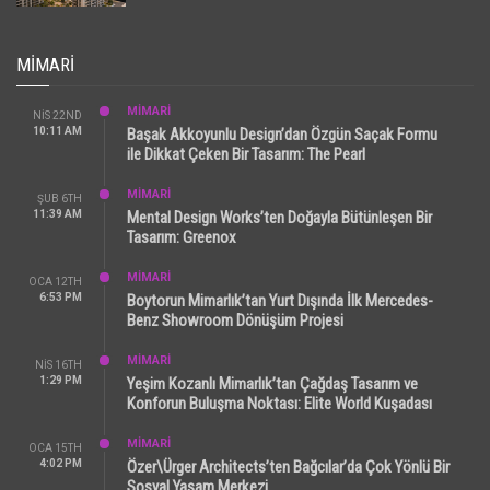
MIMARI
MİMARİ
NIS 22ND
10:11 AM
Başak Akkoyunlu Design’dan Özgün Saçak Formu
ile Dikkat Çeken Bir Tasarım: The Pearl
MİMARİ
ŞUB 6TH
11:39 AM
Mental Design Works’ten Doğayla Bütünleşen Bir
Tasarım: Greenox
MİMARİ
OCA 12TH
6:53 PM
Boytorun Mimarlık’tan Yurt Dışında İlk Mercedes-
Benz Showroom Dönüşüm Projesi
MİMARİ
NIS 16TH
1:29 PM
Yeşim Kozanlı Mimarlık’tan Çağdaş Tasarım ve
Konforun Buluşma Noktası: Elite World Kuşadası
MİMARİ
OCA 15TH
4:02 PM
Özer\Ürger Architects’ten Bağcılar’da Çok Yönlü Bir
Sosyal Yaşam Merkezi