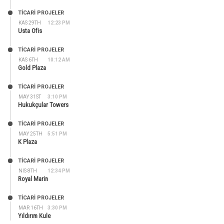
TİCARİ PROJELER
KAS 29TH
12:23 PM
Usta Ofis
TİCARİ PROJELER
KAS 6TH
10:12 AM
Gold Plaza
TİCARİ PROJELER
MAY 31ST
3:10 PM
Hukukçular Towers
TİCARİ PROJELER
MAY 25TH
5:51 PM
K Plaza
TİCARİ PROJELER
NIS 8TH
12:34 PM
Royal Marin
TİCARİ PROJELER
MAR 16TH
3:30 PM
Yıldırım Kule