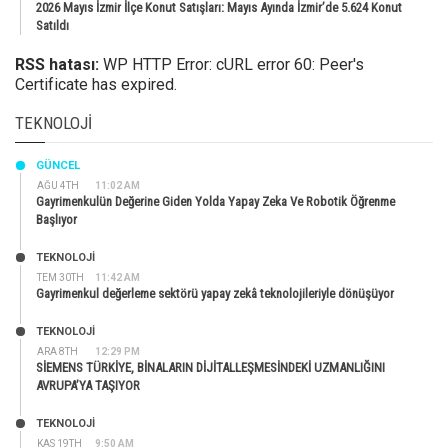
2026 Mayıs İzmir İlçe Konut Satışları: Mayıs Ayında İzmir’de 5.624 Konut
Satıldı
RSS hatası:
WP HTTP Error: cURL error 60: Peer's
Certificate has expired.
TEKNOLOJI
GÜNCEL
AĞU 4TH
11:02 AM
Gayrimenkulün Değerine Giden Yolda Yapay Zeka Ve Robotik Öğrenme
Başlıyor
TEKNOLOJİ
TEM 30TH
11:42 AM
Gayrimenkul değerleme sektörü yapay zekâ teknolojileriyle dönüşüyor
TEKNOLOJİ
ARA 8TH
12:29 PM
SİEMENS TÜRKİYE, BİNALARIN DİJİTALLEŞMESİNDEKİ UZMANLIĞINI
AVRUPA’YA TAŞIYOR
TEKNOLOJİ
KAS 19TH
9:50 AM