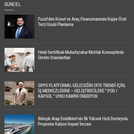
GÜNCEL
Fuzul’den Konut ve Araç Finansmanında Kişiye Özel
Terzi Usulü Planlama
Helal Sertifikalı Muhafazakar Mutfak Konseptinde
Üretim Standartları
GPPS PLATFORMU; GELECEĞİN OFİS TRENDİ İÇİN,
İŞ MERKEZLERİNE – GELİŞTİRİCİLERE ” POD /
KAPSÜL ” UYKU KABİNİ ÖNERİYOR
Birleşik Arap Emirlikleri’nin İlk Yüksek Hızlı Demiryolu
Projesine Kalyon İnşaat İmzası