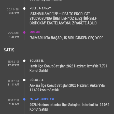
KÜLTÜR-SANAT
OCA 14TH
3:37 PM
İSTANBULSMD “I2P – IDEA TO PRODUCT”
STÜDYOSUNDA ÜRETİLEN “ÖZ ELEŞTİRİ-SELF
CRITICISM” ENSTELASYONU ZİYARETE AÇILDI
MİMARİ
OCA 9TH
1:38 PM
“MİMARLIKTA BAŞARI, İŞ BİRLİĞİNDEN GEÇİYOR”
SATIŞ
BÖLGESEL
TEM 21ST
12:02 PM
İzmir İlçe Konut Satışları 2026 Haziran: İzmir’de 7.791
Konut Satıldı
BÖLGESEL
TEM 21ST
11:11 AM
Ankara İlçe Konut Satışları 2026 Haziran: Ankara’da
11.699 konut Satıldı
EMLAK HABERLERI
TEM 21ST
9:40 AM
2026 Haziran İstanbul İlçe Satışları: İstanbul’da 24.084
Konut Satıldı