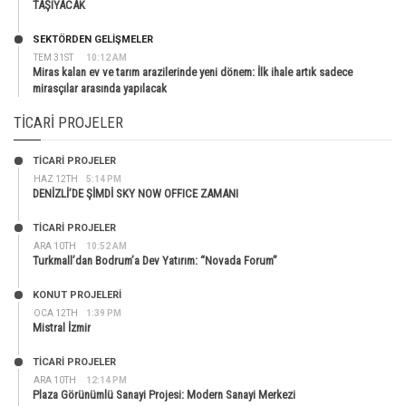
TAŞIYACAK
SEKTÖRDEN GELIŞMELER
TEM 31ST
10:12 AM
Miras kalan ev ve tarım arazilerinde yeni dönem: İlk ihale artık sadece
mirasçılar arasında yapılacak
TICARI PROJELER
TİCARİ PROJELER
HAZ 12TH
5:14 PM
DENİZLİ’DE ŞİMDİ SKY NOW OFFICE ZAMANI
TİCARİ PROJELER
ARA 10TH
10:52 AM
Turkmall’dan Bodrum’a Dev Yatırım: “Novada Forum”
KONUT PROJELERI
OCA 12TH
1:39 PM
Mistral İzmir
TİCARİ PROJELER
ARA 10TH
12:14 PM
Plaza Görünümlü Sanayi Projesi: Modern Sanayi Merkezi