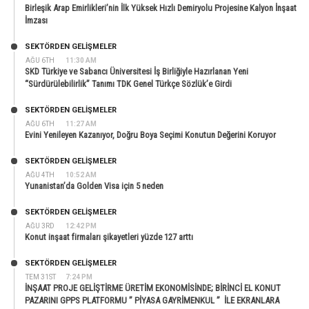
Birleşik Arap Emirlikleri’nin İlk Yüksek Hızlı Demiryolu Projesine Kalyon İnşaat
İmzası
SEKTÖRDEN GELIŞMELER
AĞU 6TH
11:30 AM
SKD Türkiye ve Sabancı Üniversitesi İş Birliğiyle Hazırlanan Yeni
“Sürdürülebilirlik” Tanımı TDK Genel Türkçe Sözlük’e Girdi
SEKTÖRDEN GELIŞMELER
AĞU 6TH
11:27 AM
Evini Yenileyen Kazanıyor, Doğru Boya Seçimi Konutun Değerini Koruyor
SEKTÖRDEN GELIŞMELER
AĞU 4TH
10:52 AM
Yunanistan’da Golden Visa için 5 neden
SEKTÖRDEN GELIŞMELER
AĞU 3RD
12:42 PM
Konut inşaat firmaları şikayetleri yüzde 127 arttı
SEKTÖRDEN GELIŞMELER
TEM 31ST
7:24 PM
İNŞAAT PROJE GELİŞTİRME ÜRETİM EKONOMİSİNDE; BİRİNCİ EL KONUT
PAZARINI GPPS PLATFORMU ” PİYASA GAYRİMENKUL ” İLE EKRANLARA