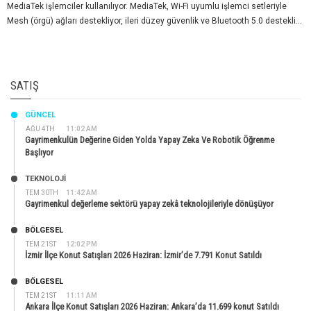
MediaTek işlemciler kullanılıyor. MediaTek, Wi-Fi uyumlu işlemci setleriyle
Mesh (örgü) ağları destekliyor, ileri düzey güvenlik ve Bluetooth 5.0 destekli...
SATIŞ
GÜNCEL
AĞU 4TH
11:02 AM
Gayrimenkulün Değerine Giden Yolda Yapay Zeka Ve Robotik Öğrenme
Başlıyor
TEKNOLOJİ
TEM 30TH
11:42 AM
Gayrimenkul değerleme sektörü yapay zekâ teknolojileriyle dönüşüyor
BÖLGESEL
TEM 21ST
12:02 PM
İzmir İlçe Konut Satışları 2026 Haziran: İzmir’de 7.791 Konut Satıldı
BÖLGESEL
TEM 21ST
11:11 AM
Ankara İlçe Konut Satışları 2026 Haziran: Ankara’da 11.699 konut Satıldı