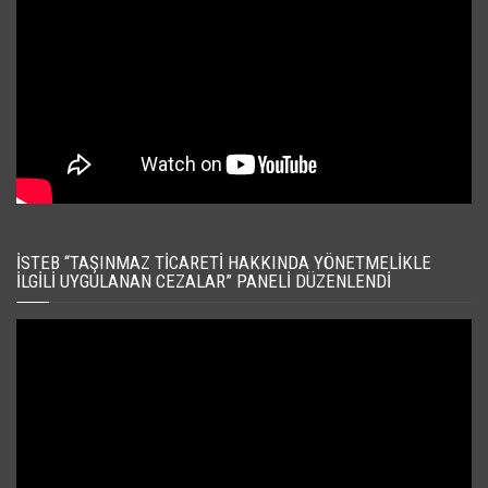
İSTEB “TAŞINMAZ TICARETI HAKKINDA YÖNETMELIKLE
İLGILI UYGULANAN CEZALAR” PANELI DÜZENLENDI