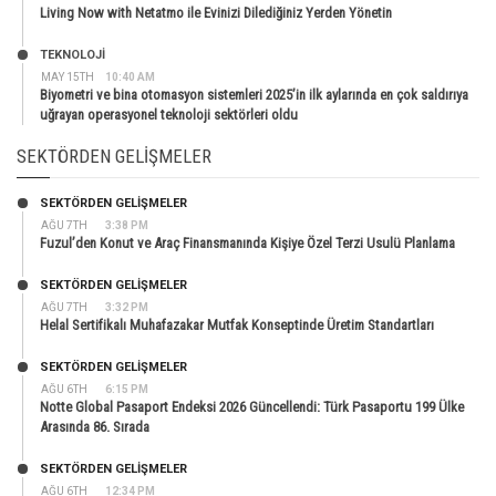
Living Now with Netatmo ile Evinizi Dilediğiniz Yerden Yönetin
TEKNOLOJİ
MAY 15TH
10:40 AM
Biyometri ve bina otomasyon sistemleri 2025’in ilk aylarında en çok saldırıya
uğrayan operasyonel teknoloji sektörleri oldu
SEKTÖRDEN GELIŞMELER
SEKTÖRDEN GELIŞMELER
AĞU 7TH
3:38 PM
Fuzul’den Konut ve Araç Finansmanında Kişiye Özel Terzi Usulü Planlama
SEKTÖRDEN GELIŞMELER
AĞU 7TH
3:32 PM
Helal Sertifikalı Muhafazakar Mutfak Konseptinde Üretim Standartları
SEKTÖRDEN GELIŞMELER
AĞU 6TH
6:15 PM
Notte Global Pasaport Endeksi 2026 Güncellendi: Türk Pasaportu 199 Ülke
Arasında 86. Sırada
SEKTÖRDEN GELIŞMELER
AĞU 6TH
12:34 PM