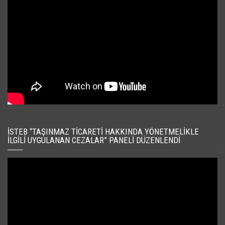
İSTEB “TAŞINMAZ TICARETI HAKKINDA YÖNETMELIKLE
İLGILI UYGULANAN CEZALAR” PANELI DÜZENLENDI