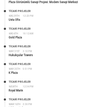
Plaza Görünümlü Sanayi Projesi: Modern Sanayi Merkezi
TİCARİ PROJELER
KAS 29TH
12:23 PM
Usta Ofis
TİCARİ PROJELER
KAS 6TH
10:12 AM
Gold Plaza
TİCARİ PROJELER
MAY 31ST
3:10 PM
Hukukçular Towers
TİCARİ PROJELER
MAY 25TH
5:51 PM
K Plaza
TİCARİ PROJELER
NIS 8TH
12:34 PM
Royal Marin
TİCARİ PROJELER
MAR 16TH
3:30 PM