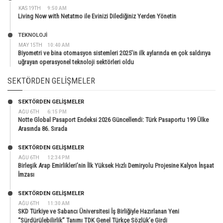
KAS 19TH
9:50 AM
Living Now with Netatmo ile Evinizi Dilediğiniz Yerden Yönetin
TEKNOLOJİ
MAY 15TH
10:40 AM
Biyometri ve bina otomasyon sistemleri 2025’in ilk aylarında en çok saldırıya
uğrayan operasyonel teknoloji sektörleri oldu
SEKTÖRDEN GELIŞMELER
SEKTÖRDEN GELIŞMELER
AĞU 6TH
6:15 PM
Notte Global Pasaport Endeksi 2026 Güncellendi: Türk Pasaportu 199 Ülke
Arasında 86. Sırada
SEKTÖRDEN GELIŞMELER
AĞU 6TH
12:34 PM
Birleşik Arap Emirlikleri’nin İlk Yüksek Hızlı Demiryolu Projesine Kalyon İnşaat
İmzası
SEKTÖRDEN GELIŞMELER
AĞU 6TH
11:30 AM
SKD Türkiye ve Sabancı Üniversitesi İş Birliğiyle Hazırlanan Yeni
“Sürdürülebilirlik” Tanımı TDK Genel Türkçe Sözlük’e Girdi