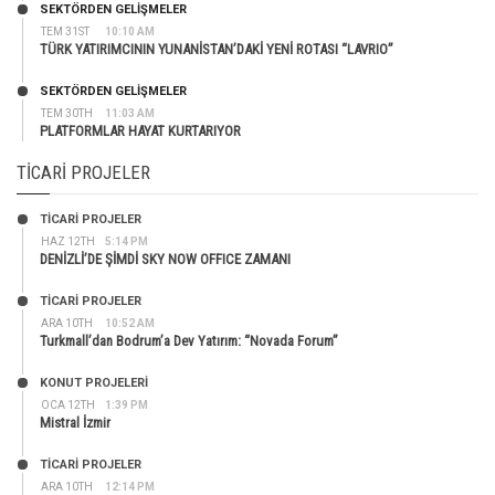
SEKTÖRDEN GELIŞMELER
TEM 31ST
10:10 AM
TÜRK YATIRIMCININ YUNANİSTAN’DAKİ YENİ ROTASI “LAVRIO”
SEKTÖRDEN GELIŞMELER
TEM 30TH
11:03 AM
PLATFORMLAR HAYAT KURTARIYOR
TICARI PROJELER
TİCARİ PROJELER
HAZ 12TH
5:14 PM
DENİZLİ’DE ŞİMDİ SKY NOW OFFICE ZAMANI
TİCARİ PROJELER
ARA 10TH
10:52 AM
Turkmall’dan Bodrum’a Dev Yatırım: “Novada Forum”
KONUT PROJELERI
OCA 12TH
1:39 PM
Mistral İzmir
TİCARİ PROJELER
ARA 10TH
12:14 PM