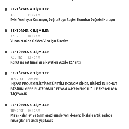
SEKTÖRDEN GELIŞMELER
AĞU 6TH
11:27 AM
Evini Yenileyen Kazanıyor, Doğru Boya Seçimi Konutun Değerini Koruyor
SEKTÖRDEN GELIŞMELER
AĞU 4TH
10:52 AM
Yunanistan’da Golden Visa için 5 neden
SEKTÖRDEN GELIŞMELER
AĞU 3RD
12:42 PM
Konut inşaat firmaları şikayetleri yüzde 127 arttı
SEKTÖRDEN GELIŞMELER
TEM 31ST
7:24 PM
İNŞAAT PROJE GELİŞTİRME ÜRETİM EKONOMİSİNDE; BİRİNCİ EL KONUT
PAZARINI GPPS PLATFORMU ” PİYASA GAYRİMENKUL ” İLE EKRANLARA
TAŞIYACAK
SEKTÖRDEN GELIŞMELER
TEM 31ST
10:12 AM
Miras kalan ev ve tarım arazilerinde yeni dönem: İlk ihale artık sadece
mirasçılar arasında yapılacak