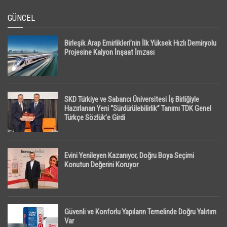
GÜNCEL
Birleşik Arap Emirlikleri’nin İlk Yüksek Hızlı Demiryolu
Projesine Kalyon İnşaat İmzası
SKD Türkiye ve Sabancı Üniversitesi İş Birliğiyle
Hazırlanan Yeni “Sürdürülebilirlik” Tanımı TDK Genel
Türkçe Sözlük’e Girdi
Evini Yenileyen Kazanıyor, Doğru Boya Seçimi
Konutun Değerini Koruyor
Güvenli ve Konforlu Yapıların Temelinde Doğru Yalıtım
Var