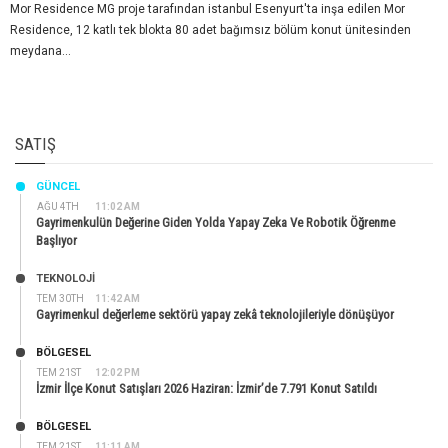
Mor Residence MG proje tarafından istanbul Esenyurt'ta inşa edilen Mor
Residence, 12 katlı tek blokta 80 adet bağımsız bölüm konut ünitesinden
meydana...
SATIŞ
GÜNCEL
AĞU 4TH
11:02 AM
Gayrimenkulün Değerine Giden Yolda Yapay Zeka Ve Robotik Öğrenme
Başlıyor
TEKNOLOJİ
TEM 30TH
11:42 AM
Gayrimenkul değerleme sektörü yapay zekâ teknolojileriyle dönüşüyor
BÖLGESEL
TEM 21ST
12:02 PM
İzmir İlçe Konut Satışları 2026 Haziran: İzmir’de 7.791 Konut Satıldı
BÖLGESEL
TEM 21ST
11:11 AM