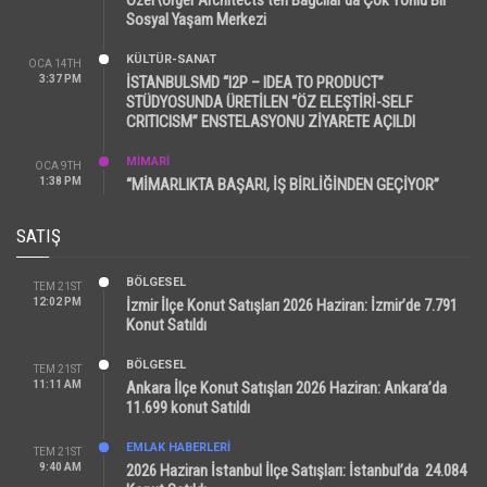
Sosyal Yaşam Merkezi
KÜLTÜR-SANAT
OCA 14TH
3:37 PM
İSTANBULSMD “I2P – IDEA TO PRODUCT”
STÜDYOSUNDA ÜRETİLEN “ÖZ ELEŞTİRİ-SELF
CRITICISM” ENSTELASYONU ZİYARETE AÇILDI
MİMARİ
OCA 9TH
1:38 PM
“MİMARLIKTA BAŞARI, İŞ BİRLİĞİNDEN GEÇİYOR”
SATIŞ
BÖLGESEL
TEM 21ST
12:02 PM
İzmir İlçe Konut Satışları 2026 Haziran: İzmir’de 7.791
Konut Satıldı
BÖLGESEL
TEM 21ST
11:11 AM
Ankara İlçe Konut Satışları 2026 Haziran: Ankara’da
11.699 konut Satıldı
EMLAK HABERLERI
TEM 21ST
9:40 AM
2026 Haziran İstanbul İlçe Satışları: İstanbul’da 24.084