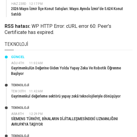
HAZ 23RD
12:17 PM
2026 Mayıs İzmir İlçe Konut Satışları: Mayıs Ayında İzmir’de 5.624 Konut
Satıldı
RSS hatası:
WP HTTP Error: cURL error 60: Peer's
Certificate has expired.
TEKNOLOJI
GÜNCEL
AĞU 4TH
11:02 AM
Gayrimenkulün Değerine Giden Yolda Yapay Zeka Ve Robotik Öğrenme
Başlıyor
TEKNOLOJİ
TEM 30TH
11:42 AM
Gayrimenkul değerleme sektörü yapay zekâ teknolojileriyle dönüşüyor
TEKNOLOJİ
ARA 8TH
12:29 PM
SİEMENS TÜRKİYE, BİNALARIN DİJİTALLEŞMESİNDEKİ UZMANLIĞINI
AVRUPA’YA TAŞIYOR
TEKNOLOJİ