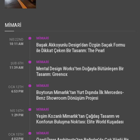
MIMARI
MİMARİ
NIS 22ND
10:11 AM
Başak Akkoyunlu Design’dan Özgün Saçak Formu
ile Dikkat Çeken Bir Tasarım: The Pearl
MİMARİ
ŞUB 6TH
11:39 AM
Mental Design Works’ten Doğayla Bütünleşen Bir
Tasarım: Greenox
MİMARİ
OCA 12TH
6:53 PM
Boytorun Mimarlık’tan Yurt Dışında İlk Mercedes-
Benz Showroom Dönüşüm Projesi
MİMARİ
NIS 16TH
1:29 PM
Yeşim Kozanlı Mimarlık’tan Çağdaş Tasarım ve
Konforun Buluşma Noktası: Elite World Kuşadası
MİMARİ
OCA 15TH
4:02 PM
Özer\Ürger Architects’ten Bağcılar’da Çok Yönlü Bir