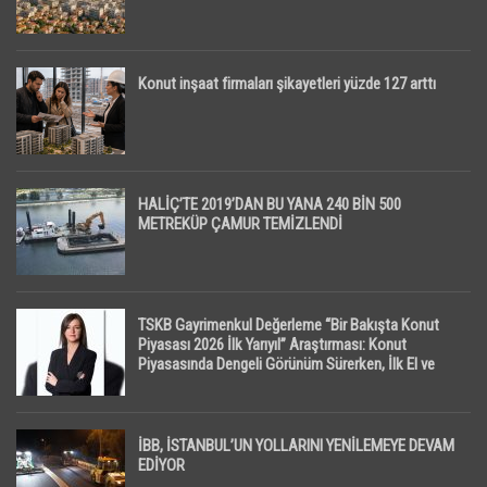
Konut inşaat firmaları şikayetleri yüzde 127 arttı
HALİÇ’TE 2019’DAN BU YANA 240 BİN 500
METREKÜP ÇAMUR TEMİZLENDİ
TSKB Gayrimenkul Değerleme “Bir Bakışta Konut
Piyasası 2026 İlk Yarıyıl” Araştırması: Konut
Piyasasında Dengeli Görünüm Sürerken, İlk El ve
İpotekli Satışlarda Sınırlı Toparlanma Dikkat Çekti
İBB, İSTANBUL’UN YOLLARINI YENİLEMEYE DEVAM
EDİYOR